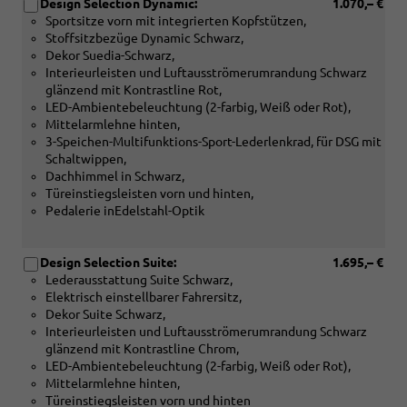
Design Selection Dynamic:
1.070,– €
Sportsitze vorn mit integrierten Kopfstützen,
Stoffsitzbezüge Dynamic Schwarz,
Dekor Suedia-Schwarz,
Interieurleisten und Luftausströmerumrandung Schwarz
glänzend mit Kontrastline Rot,
LED-Ambientebeleuchtung (2-farbig, Weiß oder Rot),
Mittelarmlehne hinten,
3-Speichen-Multifunktions-Sport-Lederlenkrad, für DSG mit
Schaltwippen,
Dachhimmel in Schwarz,
Türeinstiegsleisten vorn und hinten,
Pedalerie inEdelstahl-Optik
Design Selection Suite:
1.695,– €
Lederausstattung Suite Schwarz,
Elektrisch einstellbarer Fahrersitz,
Dekor Suite Schwarz,
Interieurleisten und Luftausströmerumrandung Schwarz
glänzend mit Kontrastline Chrom,
LED-Ambientebeleuchtung (2-farbig, Weiß oder Rot),
Mittelarmlehne hinten,
Türeinstiegsleisten vorn und hinten