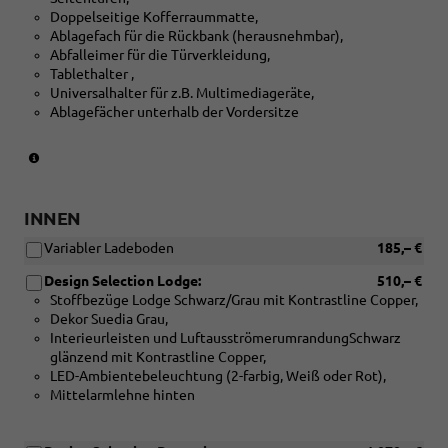
[P08]
Doppelseitige Kofferraummatte,
16
Ablagefach für die Rückbank (herausnehmbar),
Zoll
Abfalleimer für die Türverkleidung,
Leichtmetallfelgen
Tablethalter ,
Montado
Universalhalter für z.B. Multimediageräte,
Aero
Ablagefächer unterhalb der Vordersitze
oder
[PJR]
(Nicht
17
in
Zoll
Verbindung
Leichtmetallfelgen
mit:
INNEN
[PWA]
Propus
Variabler Ladeboden
185,– €
Elektrisch
Aero)
einstellbarer
Design Selection Lodge:
510,– €
Fahrersitz
Stoffbezüge Lodge Schwarz/Grau mit Kontrastline Copper,
mit
Dekor Suedia Grau,
elektrisch
Interieurleisten und LuftausströmerumrandungSchwarz
einstellbarer
glänzend mit Kontrastline Copper,
Lendenwirbelstütze)
LED-Ambientebeleuchtung (2-farbig, Weiß oder Rot),
Mittelarmlehne hinten