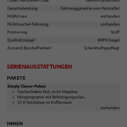
Codes: Hersteller-Code
NW4DPD/GWJIWJI
Garantieleistung
Fahrzeuggarantie vom Hersteller
HU/AU neu
vorhanden
Nichtraucher-Fahrzeug
vorhanden
Polsterung
Stoff
Qualitätssiegel
BVFK-Siegel
Zustand, Beschaffenheit
Scheckheftgepflegt
SERIENAUSSTATTUNGEN
PAKETE
Simply Clever-Paket:
Taschenhaken fest, nicht klappbar,
Netzprogramm mit Befestigungsclips,
12-V-Steckdose im Kofferraum
vorhanden
INNEN