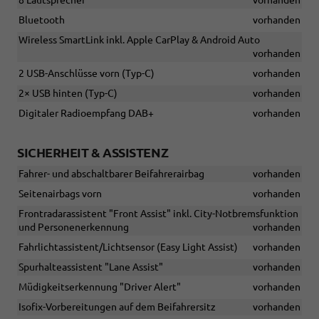
8 Lautsprecher
vorhanden
Bluetooth
vorhanden
Wireless SmartLink inkl. Apple CarPlay & Android Auto
vorhanden
2 USB-Anschlüsse vorn (Typ-C)
vorhanden
2× USB hinten (Typ-C)
vorhanden
Digitaler Radioempfang DAB+
vorhanden
SICHERHEIT & ASSISTENZ
Fahrer- und abschaltbarer Beifahrerairbag
vorhanden
Seitenairbags vorn
vorhanden
Frontradarassistent "Front Assist" inkl. City-Notbremsfunktion
und Personenerkennung
vorhanden
Fahrlichtassistent/Lichtsensor (Easy Light Assist)
vorhanden
Spurhalteassistent "Lane Assist"
vorhanden
Müdigkeitserkennung "Driver Alert"
vorhanden
Isofix-Vorbereitungen auf dem Beifahrersitz
vorhanden