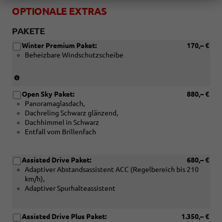
OPTIONALE EXTRAS
PAKETE
Winter Premium Paket:
170,– €
Beheizbare Windschutzscheibe
(Nur
in
Open Sky Paket:
880,– €
Verbindung
Panoramaglasdach,
mit:
Dachreling Schwarz glänzend,
[PLG]
Dachhimmel in Schwarz
2-
Entfall vom Brillenfach
Speichen-
Multifunktions-
Lederlenkrad,
Assisted Drive Paket:
680,– €
beheizbar,
Adaptiver Abstandsassistent ACC (Regelbereich bis 210
mit
km/h),
Schaltwippen
Adaptiver Spurhalteassistent
für
DSG
oder
Assisted Drive Plus Paket:
1.350,– €
[PLP]