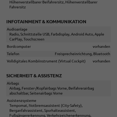
Höhenverstellbarer Beifahrersitz, Höhenverstellbarer
Fahrersitz
INFOTAINMENT & KOMMUNIKATION
Audioanlage
Radio, Schnittstelle USB, Farbdisplay, Android Auto, Apple
CarPlay, Touchscreen
Bordcomputer
vorhanden
Telefon
Freisprecheinrichtung, Bluetooth
Volldigitales Kombiinstrument (Virtual Cockpit)
vorhanden
SICHERHEIT & ASSISTENZ
Airbags
Airbag, Fenster-/Kopfairbags Vorne, Beifahrerairbag
abschaltbar, Seitenairbags Vorne
Assistenzsysteme
Tempomat, Notbremsassistent (City-Safety),
Berganfahrassistent, Spurhalteassistent,
Fußgängererkennung, Verkehrzeichenerkennung,