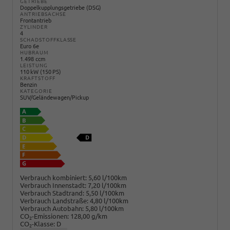
GETRIEBE
Doppelkupplungsgetriebe (DSG)
ANTRIEBSACHSE
Frontantrieb
ZYLINDER
4
SCHADSTOFFKLASSE
Euro 6e
HUBRAUM
1.498 ccm
LEISTUNG
110 kW (150 PS)
KRAFTSTOFF
Benzin
KATEGORIE
SUV/Geländewagen/Pickup
Verbrauch kombiniert:
5,60 l/100km
Verbrauch Innenstadt:
7,20 l/100km
Verbrauch Stadtrand:
5,50 l/100km
Verbrauch Landstraße:
4,80 l/100km
Verbrauch Autobahn:
5,80 l/100km
CO
-Emissionen:
128,00 g/km
2
CO
-Klasse:
D
2