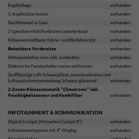
Kopfairbags
vorhanden
3. Kopfstütze hinten
vorhanden
Dachhimmel in Grau
vorhanden
2-Speichen-Multifunktions-Lederlenkrad
vorhanden
Höhenverstellbarer Fahrer- und Beifahrersitz
vorhanden
Beheizbare Vordersitze
vorhanden
Mittelarmlehne vorn inkl. JumboBox
vorhanden
Elektrische Fensterheber vorne und hinten
vorhanden
Stoffbezüge Loft Schwarz/Grau, Interieurleisten und
Luftausströmerumrandung Schwarz glänzend
vorhanden
2-Zonen-Klimaautomatik "Climatronic" inkl.
Feuchtigkeitssensor und Kombifilter
vorhanden
INFOTAINMENT & KOMMUNIKATION
Digital Cockpit (Virtuelles Cockpit 8")
vorhanden
Infotainmentsystem mit 8"-Display
vorhanden