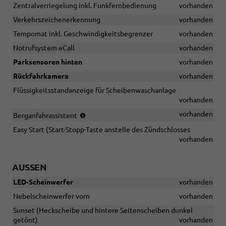
Zentralverriegelung inkl. Funkfernbedienung
vorhanden
Verkehrszeichenerkennung
vorhanden
Tempomat inkl. Geschwindigkeitsbegrenzer
vorhanden
Notrufsystem eCall
vorhanden
Parksensoren hinten
vorhanden
Rückfahrkamera
vorhanden
Flüssigkeitsstandanzeige für Scheibenwaschanlage
vorhanden
(in
vorhanden
Berganfahrassistent
Verbindung
Easy Start (Start-Stopp-Taste anstelle des Zündschlosses
mit
vorhanden
DSG)
AUSSEN
LED-Scheinwerfer
vorhanden
Nebelscheinwerfer vorn
vorhanden
Sunset (Heckscheibe und hintere Seitenscheiben dunkel
getönt)
vorhanden