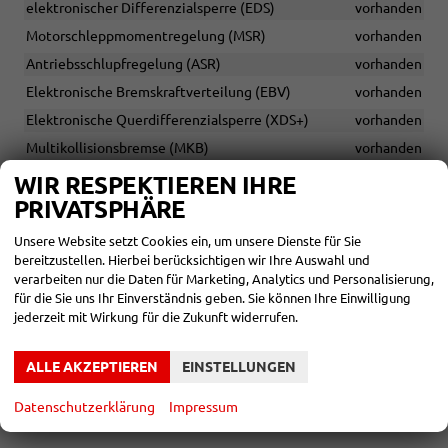
elektronischer Differenzialsperre (EDS)
vorhanden
Motorschleppmomentregelung (MSR)
vorhanden
Antriebsschlupfregelung (ASR)
vorhanden
Elektronische Bremskraftverteilung (EBV)
vorhanden
Elektronische Querdifferenzialsperre (XDS+)
vorhanden
Multikollisionsbremse (MKB)
vorhanden
Reifendrucküberwachung (TPM)
vorhanden
WIR RESPEKTIEREN IHRE
PRIVATSPHÄRE
(Bereifung
vorhanden
16 Zoll Leichtmetallfelgen ''Nyota'', Silber
205/60
Scheibenbremsen (vorne und hinten)
vorhanden
Unsere Website setzt Cookies ein, um unsere Dienste für Sie
R16)
bereitzustellen. Hierbei berücksichtigen wir Ihre Auswahl und
Reserverad auf Stahlfelge (nicht vollwertig), Wagenheber,
verarbeiten nur die Daten für Marketing, Analytics und Personalisierung,
Radschlüssel
vorhanden
für die Sie uns Ihr Einverständnis geben. Sie können Ihre Einwilligung
jederzeit mit Wirkung für die Zukunft widerrufen.
SONSTIGES
ALLE AKZEPTIEREN
EINSTELLUNGEN
Garantieverlängerung auf 5 Jahre/100.000 km(es gilt der
jeweils frühere Zeitpunkt, die ersten 2 Jahre ohne
Kilometerbegrenzung)
vorhanden
Datenschutzerklärung
Impressum