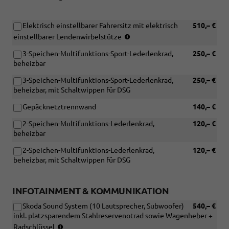
Elektrisch einstellbarer Fahrersitz mit elektrisch
510,– €
(Nur
einstellbarer Lendenwirbelstütze
in
3-Speichen-Multifunktions-Sport-Lederlenkrad,
250,– €
Verbindung
beheizbar
mit:
[WQ3]
3-Speichen-Multifunktions-Sport-Lederlenkrad,
250,– €
Design
beheizbar, mit Schaltwippen für DSG
Selection
Lodge
Gepäcknetztrennwand
140,– €
oder
[WQ4]
2-Speichen-Multifunktions-Lederlenkrad,
120,– €
Design
beheizbar
Selection
2-Speichen-Multifunktions-Lederlenkrad,
120,– €
Dynamic)
beheizbar, mit Schaltwippen für DSG
(Nicht
in
Verbindung
INFOTAINMENT & KOMMUNIKATION
mit:
[PIK]
Skoda Sound System (10 Lautsprecher, Subwoofer)
540,– €
Simply
inkl. platzsparendem Stahlreservenotrad sowie Wagenheber +
Clever
(Nur
Radschlüssel