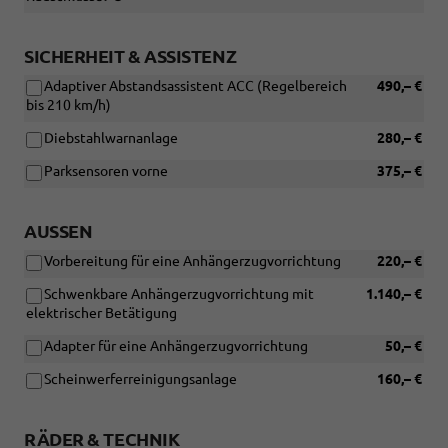
Plus
in
Paket)
Verbindung
mit:
SICHERHEIT & ASSISTENZ
[WIT]
Adaptiver Abstandsassistent ACC (Regelbereich
490,– €
Navigations
bis 210 km/h)
Paket
und
Diebstahlwarnanlage
280,– €
[WQ3]
Design
Parksensoren vorne
375,– €
Selection
Lodge
oder
AUSSEN
[WQ4]
Design
Vorbereitung für eine Anhängerzugvorrichtung
220,– €
Selection
Schwenkbare Anhängerzugvorrichtung mit
1.140,– €
Dynamic
elektrischer Betätigung
oder
[WQ7]
Adapter für eine Anhängerzugvorrichtung
50,– €
Design
Selection
Scheinwerferreinigungsanlage
160,– €
Suite)
RÄDER & TECHNIK