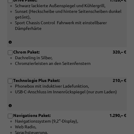
Drive Paket:
1.120,– €
Verbindung
beheizbar)
Schwarz lackierte Außenspiegel und Kühlergrill,
mit:
(Nicht
Sunset (Heckscheibe und hintere Seitenscheiben dunkel
[PLG]
in
getönt),
2-
Verbindung
Sport Chassis Control  Fahrwerk mit einstellbarer
Speichen-
mit:
Dämpferhärte
Multifunktions-
[4A4]
Lederlenkrad,
Beheizbare
beheizbar,
(Nicht
äußere
mit
in
Rücksitze)
Schaltwippen
Chrom Paket:
320,– €
Verbindung
für
Dachreling in Silber,
mit:
DSG
Chromzierleisten an den Seitenfenstern
[PYC]
oder
Komfort
[PLP]
Premium
3-
Technologie Plus Paket:
210,– €
Paket)
Speichen-
Phonebox mit induktiver Ladefunktion,
(nur
Multifunktions-
USB-C-Anschluss im Innenrückspiegel (nur zum Laden)
in
Sport-
Verbindung
Lederlenkrad,
mit
(nur
beheizbar,
[P08]
in
mit
16
Navigations Paket:
1.290,– €
Verbindung
Schaltwippen
Zoll
Navigationssystem (9,2"-Display),
mit
für
Leichtmetallfelgen
Web Radio,
[PLG]
DSG
Montado
Sprachsteuerung,
2-