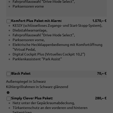
Speichen-
Fahrprofilauswahl "Drive Mode Select",
Multifunktions-
Parksensoren vorne
Lederlenkrad,
beheizbar
oder
Komfort Plus Paket mit Alarm:
1.570,– €
[PLM]
KESSY (schlüsselloses Zugangs- und Start-Stopp-System),
3-
Diebstahlwarnanlage,
Speichen-
Fahrprofilauswahl "Drive Mode Select",
Multifunktions-
Parksensoren vorne,
Sport-
Elektrische Heckklappenbedienung mit Komfortöffnung
Lederlenkrad,
"Virtual Pedal,
beheizbar)
Digital Cockpit Plus (Virtuelles Cockpit 10,2")
Parklenkassistent ''Park Assist''
Black Paket
70,– €
Außenspiegel in Schwarz
Kühlergrillrahmen in Schwarz glänzend
(nur
in
Simply Clever Plus Paket:
280,– €
Verbindung
Netz unter der Gepäckraumabdeckung,
Türkantenschutz an den vorderen und hinteren
mit
Seitentüren,