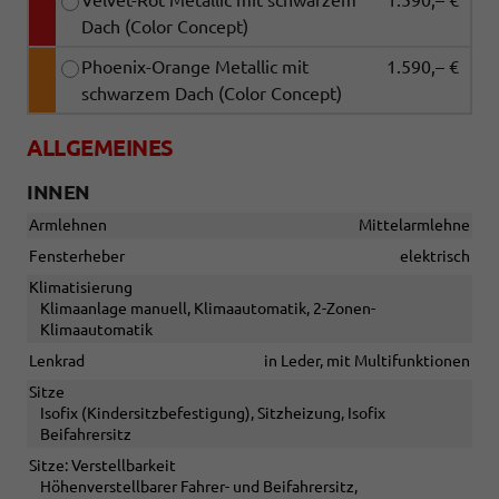
Velvet-Rot Metallic mit schwarzem
1.590,– €
Dach (Color Concept)
Phoenix-Orange Metallic mit
1.590,– €
schwarzem Dach (Color Concept)
ALLGEMEINES
INNEN
Armlehnen
Mittelarmlehne
Fensterheber
elektrisch
Klimatisierung
Klimaanlage manuell, Klimaautomatik, 2-Zonen-
Klimaautomatik
Lenkrad
in Leder, mit Multifunktionen
Sitze
Isofix (Kindersitzbefestigung), Sitzheizung, Isofix
Beifahrersitz
Sitze: Verstellbarkeit
Höhenverstellbarer Fahrer- und Beifahrersitz,