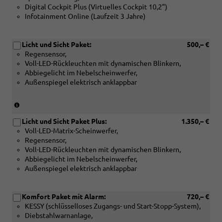
oder
Aero
Digital Cockpit Plus (Virtuelles Cockpit 10,2")
Speichen-
[PLE]
oder
Infotainment Online (Laufzeit 3 Jahre)
Multifunktions-
2-
[PJR]
Lederlenkrad,
Speichen-
17
beheizbar,
Multifunktions-
Zoll
Licht und Sicht Paket:
500,– €
mit
Lederlenkrad,
Leichtmetallfelgen
Regensensor,
Schaltwippen
beheizbar
Propus
Voll-LED-Rückleuchten mit dynamischen Blinkern,
für
oder
Aero)
Abbiegelicht im Nebelscheinwerfer,
DSG
[PLM]
Außenspiegel elektrisch anklappbar
oder
3-
[PLP]
Speichen-
3-
(Nicht
Multifunktions-
Speichen-
in
Sport-
Multifunktions-
Licht und Sicht Paket Plus:
1.350,– €
Verbindung
Lederlenkrad,
Sport-
Voll-LED-Matrix-Scheinwerfer,
mit:
beheizbar)
Lederlenkrad,
Regensensor,
[PIB]
(Nicht
beheizbar,
Voll-LED-Rückleuchten mit dynamischen Blinkern,
Assisted
in
mit
Abbiegelicht im Nebelscheinwerfer,
Drive
Verbindung
Schaltwippen
Außenspiegel elektrisch anklappbar
Plus
mit:
für
Paket)
[4A4]
DSG
Beheizbare
oder
Komfort Paket mit Alarm:
720,– €
äußere
[PLE]
KESSY (schlüsselloses Zugangs- und Start-Stopp-System),
Rücksitze)
2-
Diebstahlwarnanlage,