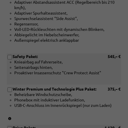
Adaptiver Abstandsassistent ACC (Regelbereich bis 210
3-
km/h),
Speichen-
Adaptiver Spurhalteassistent,
Multifunktions-
Spurwechselassistent "Side Assist",
Sport-
Regensensor,
Lederlenkrad,
Voll-LED-Rückleuchten mit dynamischen Blinkern,
beheizbar,
Abbiegelicht im Nebelscheinwerfer,
mit
Außenspiegel elektrisch anklappbar
Schaltwippen
für
DSG
Safety Paket:
545,– €
oder
Knieairbag auf Fahrerseite,
[PLE]
Seitenairbags hinten,
2-
Proaktiver Insassenschutz "Crew Protect Assist"
Speichen-
Multifunktions-
Lederlenkrad,
Winter Premium und Technologie Plus Paket:
375,– €
beheizbar
Beheizbare Windschutzscheibe,
oder
Phonebox mit induktiver Ladefunktion,
[PLM]
USB-C-Anschluss im Innenrückspiegel (nur zum Laden)
3-
Speichen-
Multifunktions-
(Nur
Sport-
in
Lederlenkrad,