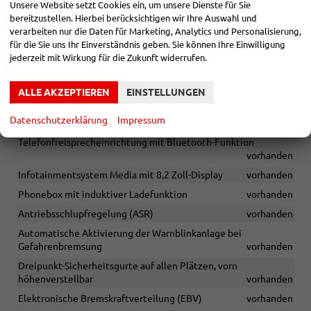
Unsere Website setzt Cookies ein, um unsere Dienste für Sie
Dachreling in Schwarz glänzend
vorhanden
bereitzustellen. Hierbei berücksichtigen wir Ihre Auswahl und
Kennzeichenhalter inklusive
vorhanden
verarbeiten nur die Daten für Marketing, Analytics und Personalisierung,
für die Sie uns Ihr Einverständnis geben. Sie können Ihre Einwilligung
Fahrzeugaufbereitung inklusive
vorhanden
jederzeit mit Wirkung für die Zukunft widerrufen.
Wireless SmartLink (Apple CarPlay, Android Auto)
vorhanden
Alle Bilder sind Bestellbeispiele
vorhanden
ALLE AKZEPTIEREN
EINSTELLUNGEN
USB-Anschluss (Typ-C) am Innenspiegel
vorhanden
Datenschutzerklärung
Impressum
Skoda Care Connect
vorhanden
Telefonfreisprecheinrichtung mit Bluetooth-Funktion
vorhanden
Infotainmentsystem Media mit 8,2 Zoll-Display
vorhanden
Phonebox mit induktiver Ladefunktion
vorhanden
Antriebsschlupfregelung (ASR)
vorhanden
Automatische Aktivierung der Warnblinkanlage bei
Gefahrenbremsung
vorhanden
Dreipunkt-Sicherheitsgurte auf allen Plätzen, vorn
höhenverstellbar
vorhanden
Elektronische Bremskraftverteilung (EBV)
vorhanden