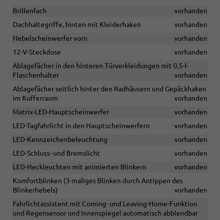
Brillenfach
vorhanden
Dachhaltegriffe, hinten mit Kleiderhaken
vorhanden
Nebelscheinwerfer vorn
vorhanden
12-V-Steckdose
vorhanden
Ablagefächer in den hinteren Türverkleidungen mit 0,5-l-
Flaschenhalter
vorhanden
Ablagefächer seitlich hinter den Radhäusern und Gepäckhaken
im Kofferraum
vorhanden
Matrix-LED-Hauptscheinwerfer
vorhanden
LED-Tagfahrlicht in den Hauptscheinwerfern
vorhanden
LED-Kennzeichenbeleuchtung
vorhanden
LED-Schluss- und Bremslicht
vorhanden
LED-Heckleuchten mit animierten Blinkern
vorhanden
Komfortblinken (3-maliges Blinken durch Antippen des
Blinkerhebels)
vorhanden
Fahrlichtassistent mit Coming- und Leaving-Home-Funktion
und Regensensor und Innenspiegel automatisch abblendbar