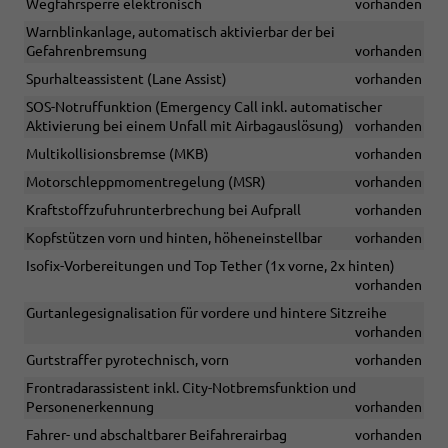
Wegfahrsperre elektronisch
vorhanden
Warnblinkanlage, automatisch aktivierbar der bei
Gefahrenbremsung
vorhanden
Spurhalteassistent (Lane Assist)
vorhanden
SOS-Notruffunktion (Emergency Call inkl. automatischer
Aktivierung bei einem Unfall mit Airbagauslösung)
vorhanden
Multikollisionsbremse (MKB)
vorhanden
Motorschleppmomentregelung (MSR)
vorhanden
Kraftstoffzufuhrunterbrechung bei Aufprall
vorhanden
Kopfstützen vorn und hinten, höheneinstellbar
vorhanden
Isofix-Vorbereitungen und Top Tether (1x vorne, 2x hinten)
vorhanden
Gurtanlegesignalisation für vordere und hintere Sitzreihe
vorhanden
Gurtstraffer pyrotechnisch, vorn
vorhanden
Frontradarassistent inkl. City-Notbremsfunktion und
Personenerkennung
vorhanden
Fahrer- und abschaltbarer Beifahrerairbag
vorhanden