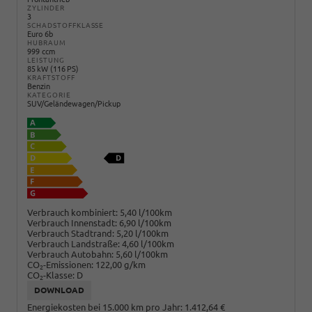
ZYLINDER
3
SCHADSTOFFKLASSE
Euro 6b
HUBRAUM
999 ccm
LEISTUNG
85 kW (116 PS)
KRAFTSTOFF
Benzin
KATEGORIE
SUV/Geländewagen/Pickup
Verbrauch kombiniert:
5,40 l/100km
Verbrauch Innenstadt:
6,90 l/100km
Verbrauch Stadtrand:
5,20 l/100km
Verbrauch Landstraße:
4,60 l/100km
Verbrauch Autobahn:
5,60 l/100km
CO
-Emissionen:
122,00 g/km
2
CO
-Klasse:
D
2
DOWNLOAD
Energiekosten bei 15.000 km pro Jahr:
1.412,64 €