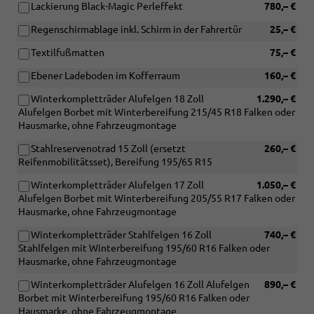
Lackierung Black-Magic Perleffekt
780,– €
Regenschirmablage inkl. Schirm in der Fahrertür
25,– €
Textilfußmatten
75,– €
Ebener Ladeboden im Kofferraum
160,– €
Winterkompletträder Alufelgen 18 Zoll
1.290,– €
Alufelgen Borbet mit Winterbereifung 215/45 R18 Falken oder
Hausmarke, ohne Fahrzeugmontage
Stahlreservenotrad 15 Zoll (ersetzt
260,– €
Reifenmobilitätsset), Bereifung 195/65 R15
Winterkompletträder Alufelgen 17 Zoll
1.050,– €
Alufelgen Borbet mit Winterbereifung 205/55 R17 Falken oder
Hausmarke, ohne Fahrzeugmontage
Winterkompletträder Stahlfelgen 16 Zoll
740,– €
Stahlfelgen mit Winterbereifung 195/60 R16 Falken oder
Hausmarke, ohne Fahrzeugmontage
Winterkompletträder Alufelgen 16 Zoll Alufelgen
890,– €
Borbet mit Winterbereifung 195/60 R16 Falken oder
Hausmarke, ohne Fahrzeugmontage