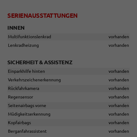
SERIENAUSSTATTUNGEN
INNEN
Multifunktionslenkrad
vorhanden
Lenkradheizung
vorhanden
SICHERHEIT & ASSISTENZ
Einparkhilfe hinten
vorhanden
Verkehrszeichenerkennung
vorhanden
Rückfahrkamera
vorhanden
Regensensor
vorhanden
Seitenairbags vorne
vorhanden
Müdigkeitserkennung
vorhanden
Kopfairbags
vorhanden
Berganfahrassistent
vorhanden