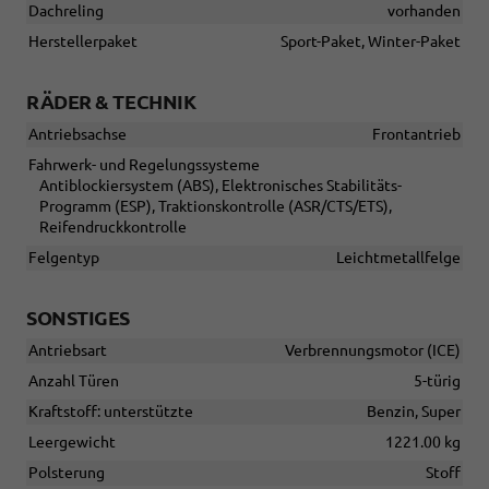
Dachreling
vorhanden
Herstellerpaket
Sport-Paket, Winter-Paket
RÄDER & TECHNIK
Antriebsachse
Frontantrieb
Fahrwerk- und Regelungssysteme
Antiblockiersystem (ABS), Elektronisches Stabilitäts-
Programm (ESP), Traktionskontrolle (ASR/CTS/ETS),
Reifendruckkontrolle
Felgentyp
Leichtmetallfelge
SONSTIGES
Antriebsart
Verbrennungsmotor (ICE)
Anzahl Türen
5-türig
Kraftstoff: unterstützte
Benzin, Super
Leergewicht
1221.00 kg
Polsterung
Stoff