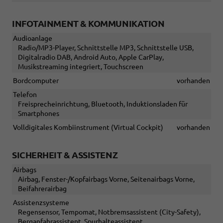
INFOTAINMENT & KOMMUNIKATION
Audioanlage
Radio/MP3-Player, Schnittstelle MP3, Schnittstelle USB,
Digitalradio DAB, Android Auto, Apple CarPlay,
Musikstreaming integriert, Touchscreen
Bordcomputer
vorhanden
Telefon
Freisprecheinrichtung, Bluetooth, Induktionsladen für
Smartphones
Volldigitales Kombiinstrument (Virtual Cockpit)
vorhanden
SICHERHEIT & ASSISTENZ
Airbags
Airbag, Fenster-/Kopfairbags Vorne, Seitenairbags Vorne,
Beifahrerairbag
Assistenzsysteme
Regensensor, Tempomat, Notbremsassistent (City-Safety),
Berganfahrassistent, Spurhalteassistent,