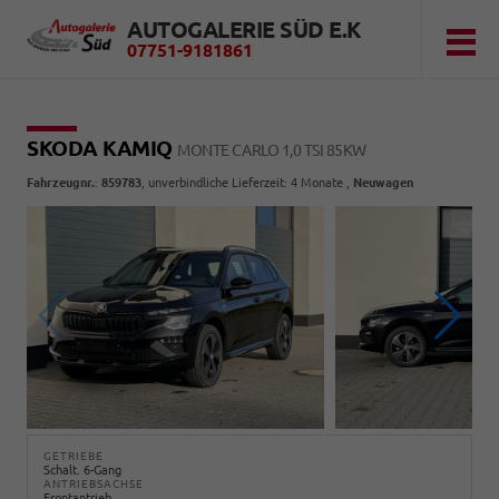
AUTOGALERIE SÜD E.K
07751-9181861
SKODA KAMIQ
MONTE CARLO 1,0 TSI 85KW
Fahrzeugnr.
:
859783
, unverbindliche Lieferzeit:
4 Monate
,
Neuwagen
GETRIEBE
Schalt. 6-Gang
ANTRIEBSACHSE
Frontantrieb