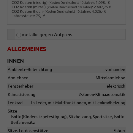
CO2 Kosten (niedrig)
:
1.098,- €
(Kosten Durchschnitt 10 Jahre)
CO2 Kosten (mittel)
:
2.607,75 €
(Kosten Durchschnitt 10 Jahre)
CO2 Kosten (hoch)
:
4.026,- €
(Kosten Durchschnitt 10 Jahre)
Jahressteuer:
75,- €
metallic gegen Aufpreis
ALLGEMEINES
INNEN
Ambiente-Beleuchtung
vorhanden
Armlehnen
Mittelarmlehne
Fensterheber
elektrisch
Klimatisierung
2-Zonen-Klimaautomatik
Lenkrad
in Leder, mit Multifunktionen, mit Lenkradheizung
Sitze
Isofix (Kindersitzbefestigung), Sitzheizung, Sportsitze, Isofix
Beifahrersitz
Sitze: Lordosenstütze
Fahrer