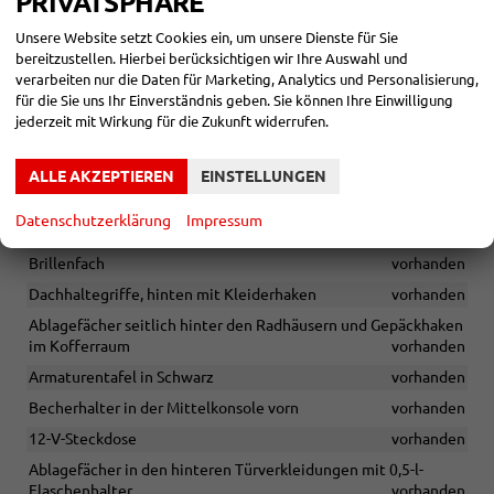
PRIVATSPHÄRE
Matrix-LED-Hauptscheinwerfer
vorhanden
Kofferraumbeleuchtung
vorhanden
Unsere Website setzt Cookies ein, um unsere Dienste für Sie
bereitzustellen. Hierbei berücksichtigen wir Ihre Auswahl und
Kleiderhaken an den B-Säulen
vorhanden
verarbeiten nur die Daten für Marketing, Analytics und Personalisierung,
Geruchs- und Allergenfilter (Staub- und Pollenfilter)
für die Sie uns Ihr Einverständnis geben. Sie können Ihre Einwilligung
vorhanden
jederzeit mit Wirkung für die Zukunft widerrufen.
Interieurleisten und Luftausströmerumrandung Schwarz
glänzend mit Kontrastline Copper
vorhanden
ALLE AKZEPTIEREN
EINSTELLUNGEN
Dachhimmel in Schwarz
vorhanden
Datenschutzerklärung
Impressum
Dekor Monte Carlo Carbon
vorhanden
Brillenfach
vorhanden
Dachhaltegriffe, hinten mit Kleiderhaken
vorhanden
Ablagefächer seitlich hinter den Radhäusern und Gepäckhaken
im Kofferraum
vorhanden
Armaturentafel in Schwarz
vorhanden
Becherhalter in der Mittelkonsole vorn
vorhanden
12-V-Steckdose
vorhanden
Ablagefächer in den hinteren Türverkleidungen mit 0,5-l-
Flaschenhalter
vorhanden