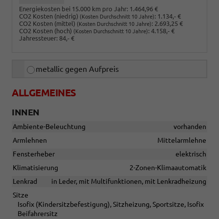
Energiekosten bei 15.000 km pro Jahr:
1.464,96 €
CO2 Kosten (niedrig)
:
1.134,- €
(Kosten Durchschnitt 10 Jahre)
CO2 Kosten (mittel)
:
2.693,25 €
(Kosten Durchschnitt 10 Jahre)
CO2 Kosten (hoch)
:
4.158,- €
(Kosten Durchschnitt 10 Jahre)
Jahressteuer:
84,- €
metallic gegen Aufpreis
ALLGEMEINES
INNEN
Ambiente-Beleuchtung
vorhanden
Armlehnen
Mittelarmlehne
Fensterheber
elektrisch
Klimatisierung
2-Zonen-Klimaautomatik
Lenkrad
in Leder, mit Multifunktionen, mit Lenkradheizung
Sitze
Isofix (Kindersitzbefestigung), Sitzheizung, Sportsitze, Isofix
Beifahrersitz