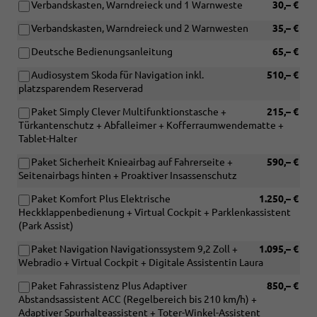
Verbandskasten, Warndreieck und 1 Warnweste
30,– €
Verbandskasten, Warndreieck und 2 Warnwesten
35,– €
Deutsche Bedienungsanleitung
65,– €
Audiosystem Skoda für Navigation inkl.
510,– €
platzsparendem Reserverad
Paket Simply Clever Multifunktionstasche +
215,– €
Türkantenschutz + Abfalleimer + Kofferraumwendematte +
Tablet-Halter
Paket Sicherheit Knieairbag auf Fahrerseite +
590,– €
Seitenairbags hinten + Proaktiver Insassenschutz
Paket Komfort Plus Elektrische
1.250,– €
Heckklappenbedienung + Virtual Cockpit + Parklenkassistent
(Park Assist)
Paket Navigation Navigationssystem 9,2 Zoll +
1.095,– €
Webradio + Virtual Cockpit + Digitale Assistentin Laura
Paket Fahrassistenz Plus Adaptiver
850,– €
Abstandsassistent ACC (Regelbereich bis 210 km/h) +
Adaptiver Spurhalteassistent + Toter-Winkel-Assistent