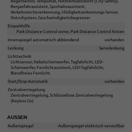
Regensensor, Tempomat, Notbremsassistent (City-Safety),
Berganfahrassistent, Spurhalteassistent,
Verkehrzeichenerkennung, Müdigkeitserkennungs-Sensor,
Notrufsystem, Geschwindigkeitsbegrenzer
Einparkhilfe
Park Distance Control vorne, Park Distance Control hinten
Innenspiegel automatisch abblendend
vorhanden
Lenkung
Servolenkung
Lichttechnik
Lichtsensor, Nebelscheinwerfer, Tagfahrlicht, LED-
Scheinwerfer, Fernlichtassistent, LED-Tagfahrlicht,
Blendfreies Fernlicht
Start/Stop-Automatik
vorhanden
Zentralverriegelung
Zentralverriegelung, Schlüssellose Zentralverriegelung
(Keyless Go)
AUSSEN
Außenspiegel
Außenspiegel elektrisch verstellbar