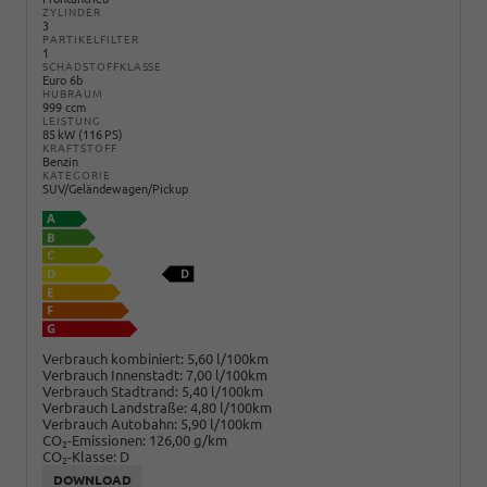
ZYLINDER
3
PARTIKELFILTER
1
SCHADSTOFFKLASSE
Euro 6b
HUBRAUM
999 ccm
LEISTUNG
85 kW (116 PS)
KRAFTSTOFF
Benzin
KATEGORIE
SUV/Geländewagen/Pickup
Verbrauch kombiniert:
5,60 l/100km
Verbrauch Innenstadt:
7,00 l/100km
Verbrauch Stadtrand:
5,40 l/100km
Verbrauch Landstraße:
4,80 l/100km
Verbrauch Autobahn:
5,90 l/100km
CO
-Emissionen:
126,00 g/km
2
CO
-Klasse:
D
2
DOWNLOAD