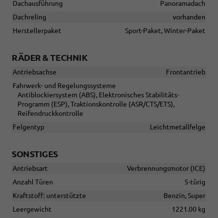
Dachausführung
Panoramadach
Dachreling
vorhanden
Herstellerpaket
Sport-Paket, Winter-Paket
RÄDER & TECHNIK
Antriebsachse
Frontantrieb
Fahrwerk- und Regelungssysteme
Antiblockiersystem (ABS), Elektronisches Stabilitäts-
Programm (ESP), Traktionskontrolle (ASR/CTS/ETS),
Reifendruckkontrolle
Felgentyp
Leichtmetallfelge
SONSTIGES
Antriebsart
Verbrennungsmotor (ICE)
Anzahl Türen
5-türig
Kraftstoff: unterstützte
Benzin, Super
Leergewicht
1221.00 kg