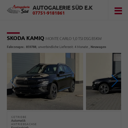
AUTOGALERIE SÜD E.K
07751-9181861
SKODA KAMIQ
MONTE CARLO 1,0 TSI DSG 85KW
Fahrzeugnr.
:
859788
, unverbindliche Lieferzeit:
4 Monate
,
Neuwagen
GETRIEBE
Automatik
ANTRIEBSACHSE
Frontantrieb