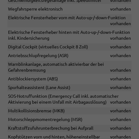
Geschwindigkeitsregelanlage inkl. Speedlimiter
vorhanden
Wegfahrsperre elektronisch
vorhanden
Elektrische Fensterheber vorn mit Auto-up-/-down-Funktion
vorhanden
Elektrische Fensterheber hinten mit Auto-up-/-down-Funktion
inkl. Kindersicherung
vorhanden
Digital Cockpit (virtuelles Cockpit 8 Zoll)
vorhanden
Antriebsschlupfregelung (ASR)
vorhanden
Warnblinkanlage, automatisch aktivierbar der bei
Gefahrenbremsung
vorhanden
Antiblockiersystem (ABS)
vorhanden
Spurhalteassistent (Lane Assist)
vorhanden
SOS-Notruffunktion (Emergency Call inkl. automatischer
Aktivierung bei einem Unfall mit Airbagauslösung)
vorhanden
Multikollisionsbremse (MKB)
vorhanden
Motorschleppmomentregelung (MSR)
vorhanden
Kraftstoffzufuhrunterbrechung bei Aufprall
vorhanden
Kopfstützen vorn und hinten, höheneinstellbar
vorhanden