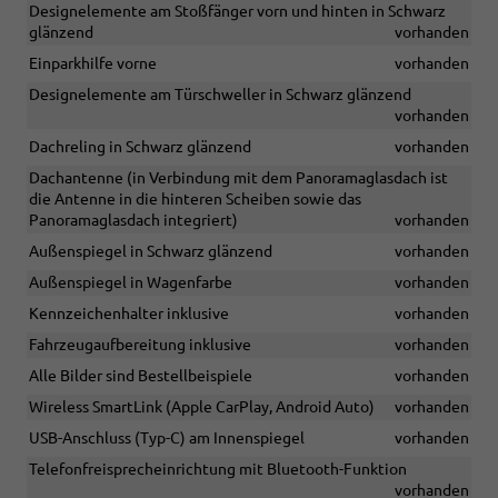
Designelemente am Stoßfänger vorn und hinten in Schwarz
glänzend
vorhanden
Einparkhilfe vorne
vorhanden
Designelemente am Türschweller in Schwarz glänzend
vorhanden
Dachreling in Schwarz glänzend
vorhanden
Dachantenne (in Verbindung mit dem Panoramaglasdach ist
die Antenne in die hinteren Scheiben sowie das
Panoramaglasdach integriert)
vorhanden
Außenspiegel in Schwarz glänzend
vorhanden
Außenspiegel in Wagenfarbe
vorhanden
Kennzeichenhalter inklusive
vorhanden
Fahrzeugaufbereitung inklusive
vorhanden
Alle Bilder sind Bestellbeispiele
vorhanden
Wireless SmartLink (Apple CarPlay, Android Auto)
vorhanden
USB-Anschluss (Typ-C) am Innenspiegel
vorhanden
Telefonfreisprecheinrichtung mit Bluetooth-Funktion
vorhanden