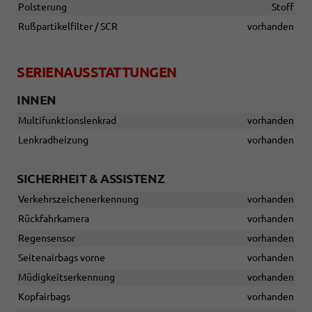
Polsterung
Stoff
Rußpartikelfilter / SCR
vorhanden
SERIENAUSSTATTUNGEN
INNEN
Multifunktionslenkrad
vorhanden
Lenkradheizung
vorhanden
SICHERHEIT & ASSISTENZ
Verkehrszeichenerkennung
vorhanden
Rückfahrkamera
vorhanden
Regensensor
vorhanden
Seitenairbags vorne
vorhanden
Müdigkeitserkennung
vorhanden
Kopfairbags
vorhanden