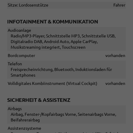
Sitze: Lordosenstütze
Fahrer
INFOTAINMENT & KOMMUNIKATION
Audioanlage
Radio/MP3-Player, Schnittstelle MP3, Schnittstelle USB,
Digitalradio DAB, Android Auto, Apple CarPlay,
Musikstreaming integriert, Touchscreen
Bordcomputer
vorhanden
Telefon
Freisprecheinrichtung, Bluetooth, Induktionsladen für
Smartphones
Volldigitales Kombiinstrument (Virtual Cockpit)
vorhanden
SICHERHEIT & ASSISTENZ
Airbags
Airbag, Fenster-/Kopfairbags Vorne, Seitenairbags Vorne,
Beifahrerairbag
Assistenzsysteme