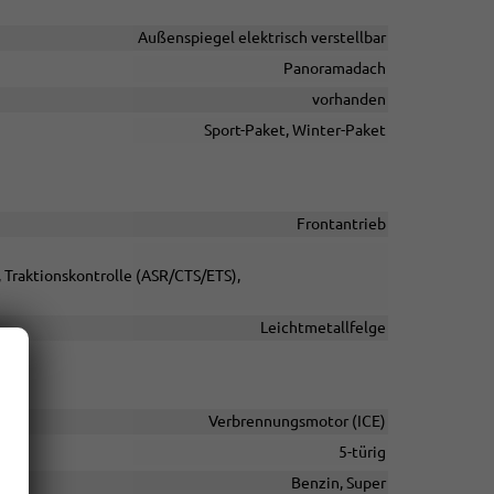
Außenspiegel elektrisch verstellbar
Panoramadach
vorhanden
Sport-Paket, Winter-Paket
Frontantrieb
, Traktionskontrolle (ASR/CTS/ETS),
Leichtmetallfelge
Verbrennungsmotor (ICE)
5-türig
Benzin, Super