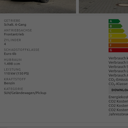
GETRIEBE
Schalt. 6-Gang
ANTRIEBSACHSE
Frontantrieb
ZYLINDER
4
SCHADSTOFFKLASSE
Euro 6b
Verbrauch k
HUBRAUM
Verbrauch I
1.498 ccm
Verbrauch 
LEISTUNG
Verbrauch 
110 kW (150 PS)
Verbrauch 
CO
-Emissi
KRAFTSTOFF
2
Benzin
CO
-Klasse:
2
KATEGORIE
DOWNLO
SUV/Geländewagen/Pickup
Energiekost
CO2 Kosten 
CO2 Kosten
CO2 Kosten
Jahressteue