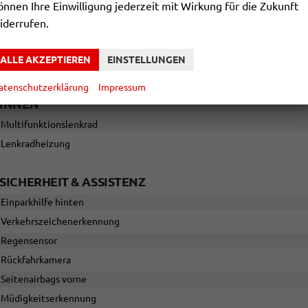
önnen Ihre Einwilligung jederzeit mit Wirkung für die Zukunft
Leergewicht
iderrufen.
Polsterung
ALLE AKZEPTIEREN
EINSTELLUNGEN
SERIENAUSSTATTUNGEN
atenschutzerklärung
Impressum
INNEN
Multifunktionslenkrad
Lenkradheizung
SICHERHEIT & ASSISTENZ
Einparkhilfe hinten
Verkehrszeichenerkennung
Regensensor
Rückfahrkamera
Seitenairbags vorne
Müdigkeitserkennung