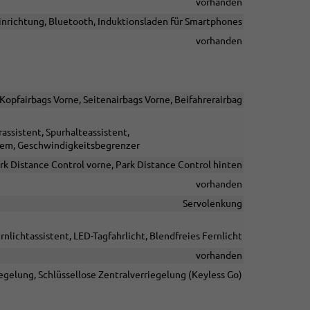
vorhanden
inrichtung, Bluetooth, Induktionsladen für Smartphones
vorhanden
/Kopfairbags Vorne, Seitenairbags Vorne, Beifahrerairbag
ssistent, Spurhalteassistent,
tem, Geschwindigkeitsbegrenzer
rk Distance Control vorne, Park Distance Control hinten
vorhanden
Servolenkung
nlichtassistent, LED-Tagfahrlicht, Blendfreies Fernlicht
vorhanden
egelung, Schlüssellose Zentralverriegelung (Keyless Go)