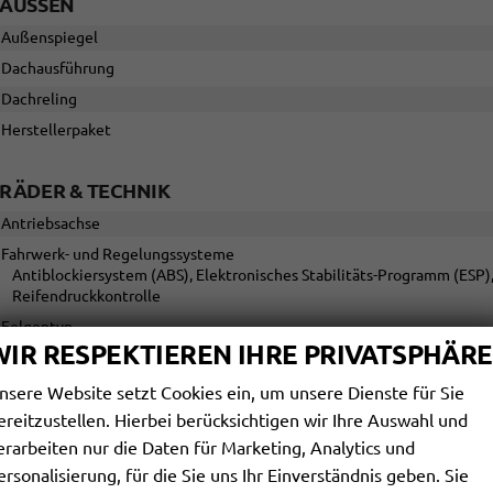
AUSSEN
Außenspiegel
Dachausführung
Dachreling
Herstellerpaket
RÄDER & TECHNIK
Antriebsachse
Fahrwerk- und Regelungssysteme
Antiblockiersystem (ABS), Elektronisches Stabilitäts-Programm (ESP)
Reifendruckkontrolle
Felgentyp
WIR RESPEKTIEREN IHRE PRIVATSPHÄRE
SONSTIGES
nsere Website setzt Cookies ein, um unsere Dienste für Sie
ereitzustellen. Hierbei berücksichtigen wir Ihre Auswahl und
Antriebsart
erarbeiten nur die Daten für Marketing, Analytics und
Anzahl Türen
ersonalisierung, für die Sie uns Ihr Einverständnis geben. Sie
Kraftstoff: unterstützte