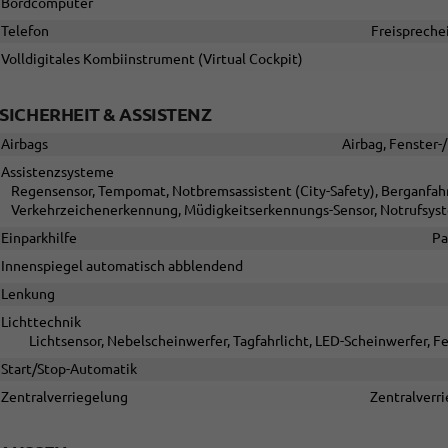
Bordcomputer
Telefon
Freispreche
Volldigitales Kombiinstrument (Virtual Cockpit)
SICHERHEIT & ASSISTENZ
Airbags
Airbag, Fenster-
Assistenzsysteme
Regensensor, Tempomat, Notbremsassistent (City-Safety), Berganfahra
Verkehrzeichenerkennung, Müdigkeitserkennungs-Sensor, Notrufsys
Einparkhilfe
Pa
Innenspiegel automatisch abblendend
Lenkung
Lichttechnik
Lichtsensor, Nebelscheinwerfer, Tagfahrlicht, LED-Scheinwerfer, Fer
Start/Stop-Automatik
Zentralverriegelung
Zentralverri