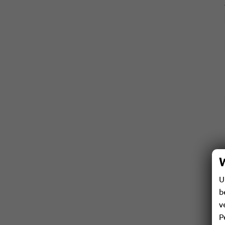
U
b
v
P