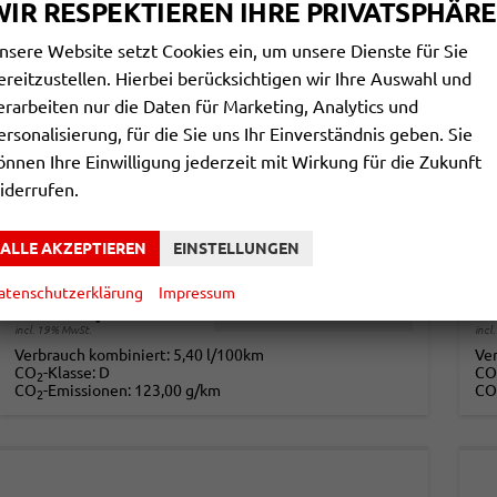
WIR RESPEKTIEREN IHRE PRIVATSPHÄRE
nsere Website setzt Cookies ein, um unsere Dienste für Sie
ereitzustellen. Hierbei berücksichtigen wir Ihre Auswahl und
erarbeiten nur die Daten für Marketing, Analytics und
ersonalisierung, für die Sie uns Ihr Einverständnis geben. Sie
SKODA KAMIQ
S
önnen Ihre Einwilligung jederzeit mit Wirkung für die Zukunft
ESSENCE 1,0 TSI 70KW WINTER
SE
iderrufen.
unverbindliche Lieferzeit:
3 Monate
Neuwagen
unv
ALLE AKZEPTIEREN
EINSTELLUNGEN
Fahrzeugnr.
857854
Getriebe
Schalt. 5-Gang
Fahrzeugnr.
Kraftstoff
Benzin
Leistung
70 kW (95 PS)
Kraftstoff
atenschutzerklärung
Impressum
21.490,– €
2
DETAILS
incl. 19% MwSt.
incl
Verbrauch kombiniert:
5,40 l/100km
Ve
CO
-Klasse:
D
CO
2
CO
-Emissionen:
123,00 g/km
CO
2