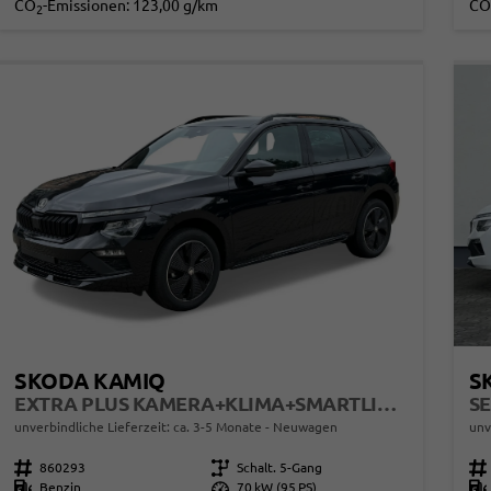
CO
-Emissionen:
123,00 g/km
CO
2
SKODA KAMIQ
S
EXTRA PLUS KAMERA+KLIMA+SMARTLINK+PDC+LED+TEMPOMAT
SE
unverbindliche Lieferzeit: ca. 3-5 Monate
Neuwagen
unv
Fahrzeugnr.
860293
Getriebe
Schalt. 5-Gang
Fahrzeugnr.
Kraftstoff
Benzin
Leistung
70 kW (95 PS)
Kraftstoff