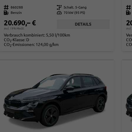
Fahrzeugnr.
860288
Getriebe
Schalt. 5-Gang
Fahrzeugnr.
Kraftstoff
Benzin
Leistung
70 kW (95 PS)
Kraftstoff
20.690,– €
2
DETAILS
incl. 19% MwSt.
incl
Verbrauch kombiniert:
5,50 l/100km
Ve
CO
-Klasse:
D
CO
2
CO
-Emissionen:
124,00 g/km
CO
2