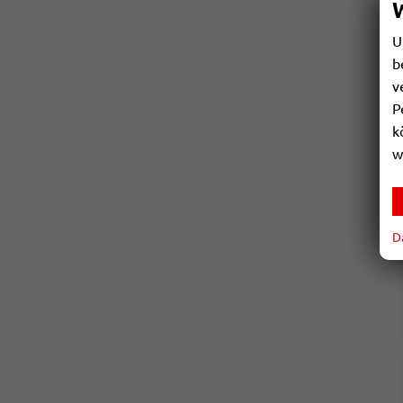
U
b
v
P
k
w
D