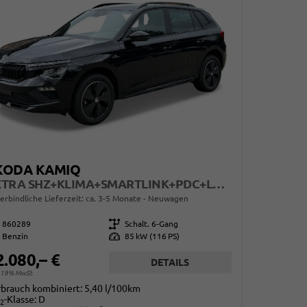
KODA KAMIQ
EXTRA SHZ+KLIMA+SMARTLINK+PDC+LED+TEMPOMAT
erbindliche Lieferzeit: ca. 3-5 Monate
Neuwagen
860289
Getriebe
Schalt. 6-Gang
Benzin
Leistung
85 kW (116 PS)
2.080,– €
DETAILS
. 19% MwSt.
rbrauch kombiniert:
5,40 l/100km
-Klasse:
D
2