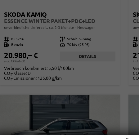
SKODA KAMIQ
S
ESSENCE WINTER PAKET+PDC+LED
unverbindliche Lieferzeit: ca. 2-3 Monate
Neuwagen
unv
Fahrzeugnr.
855716
Getriebe
Schalt. 5-Gang
Fahrzeugnr.
Kraftstoff
Benzin
Leistung
70 kW (95 PS)
Kraftstoff
20.980,– €
2
DETAILS
incl. 19% MwSt.
incl
Verbrauch kombiniert:
5,50 l/100km
Ve
CO
-Klasse:
D
CO
2
CO
-Emissionen:
125,00 g/km
CO
2