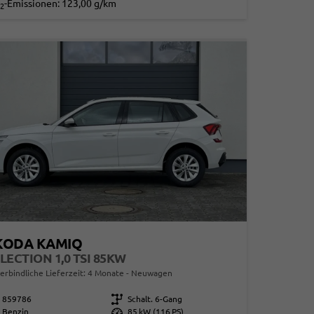
-Emissionen:
123,00 g/km
2
KODA KAMIQ
LECTION 1,0 TSI 85KW
erbindliche Lieferzeit:
4 Monate
Neuwagen
859786
Getriebe
Schalt. 6-Gang
Benzin
Leistung
85 kW (116 PS)