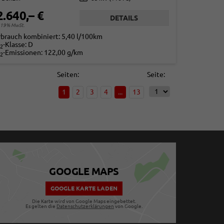
2.640,– €
DETAILS
. 19% MwSt.
rbrauch kombiniert:
5,40 l/100km
-Klasse:
D
2
-Emissionen:
122,00 g/km
2
Seiten:
Seite:
1
2
3
4
...
13
GOOGLE MAPS
GOOGLE KARTE LADEN
Die Karte wird von Google Maps eingebettet.
Es gelten die
Datenschutzerklärungen
von Google.