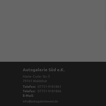
Autogalerie Süd e.K.
Marie- Curie- Str. 5
79761
Waldshut
Telefon:
07751-9181861
Telefax:
07751-9181866
E-Mail:
info@autogaleriesued.de