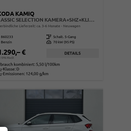
KODA KAMIQ
CLASSIC SELECTION KAMERA+SHZ+KLIMA+TEMPOMAT+LED+16" LM
erbindliche Lieferzeit: ca. 3-6 Monate
Neuwagen
860233
Getriebe
Schalt. 5-Gang
Benzin
Leistung
70 kW (95 PS)
1.290,– €
DETAILS
. 19% MwSt.
rbrauch kombiniert:
5,50 l/100km
-Klasse:
D
2
-Emissionen:
124,00 g/km
2