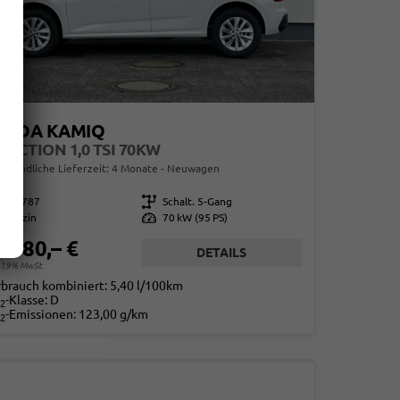
KODA KAMIQ
LECTION 1,0 TSI 70KW
erbindliche Lieferzeit:
4 Monate
Neuwagen
859787
Getriebe
Schalt. 5-Gang
Benzin
Leistung
70 kW (95 PS)
1.580,– €
DETAILS
. 19% MwSt.
rbrauch kombiniert:
5,40 l/100km
-Klasse:
D
2
-Emissionen:
123,00 g/km
2