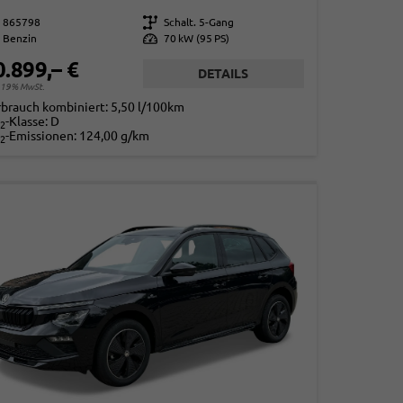
865798
Getriebe
Schalt. 5-Gang
Benzin
Leistung
70 kW (95 PS)
0.899,– €
DETAILS
. 19% MwSt.
rbrauch kombiniert:
5,50 l/100km
-Klasse:
D
2
-Emissionen:
124,00 g/km
2