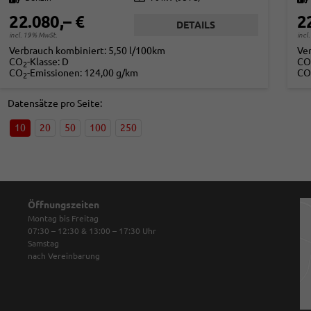
22.080,– €
2
DETAILS
incl. 19% MwSt.
incl
Verbrauch kombiniert:
5,50 l/100km
Ve
CO
-Klasse:
D
CO
2
CO
-Emissionen:
124,00 g/km
CO
2
Datensätze pro Seite:
10
20
50
100
250
Öffnungszeiten
Montag bis Freitag
07:30 – 12:30 & 13:00 – 17:30
Uhr
Samstag
nach Vereinbarung