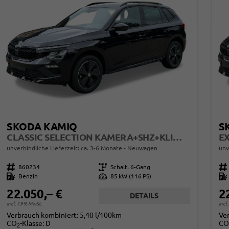
SKODA KAMIQ
S
CLASSIC SELECTION KAMERA+SHZ+KLIMA+TEMPOMAT+LED+16" LM
unverbindliche Lieferzeit: ca. 3-6 Monate
Neuwagen
unv
Fahrzeugnr.
860234
Getriebe
Schalt. 6-Gang
Fahrzeugnr.
Kraftstoff
Benzin
Leistung
85 kW (116 PS)
Kraftstoff
22.050,– €
2
DETAILS
incl. 19% MwSt.
incl
Verbrauch kombiniert:
5,40 l/100km
Ve
CO
-Klasse:
D
CO
2