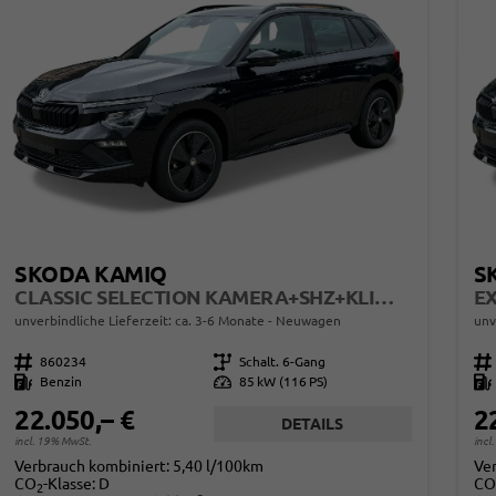
SKODA KAMIQ
S
CLASSIC SELECTION KAMERA+SHZ+KLIMA+TEMPOMAT+LED+16" LM
unverbindliche Lieferzeit: ca. 3-6 Monate
Neuwagen
unv
Fahrzeugnr.
860234
Getriebe
Schalt. 6-Gang
Fahrzeugnr.
Kraftstoff
Benzin
Leistung
85 kW (116 PS)
Kraftstoff
22.050,– €
2
DETAILS
incl. 19% MwSt.
incl
Verbrauch kombiniert:
5,40 l/100km
Ve
CO
-Klasse:
D
CO
2