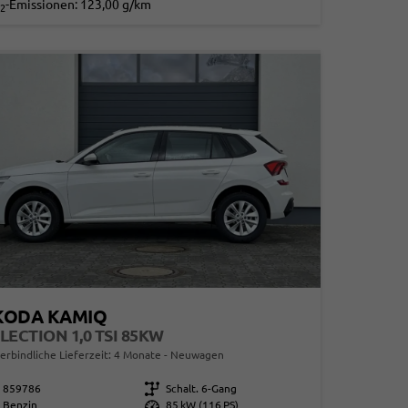
-Emissionen:
123,00 g/km
2
KODA KAMIQ
LECTION 1,0 TSI 85KW
erbindliche Lieferzeit:
4 Monate
Neuwagen
859786
Getriebe
Schalt. 6-Gang
Benzin
Leistung
85 kW (116 PS)