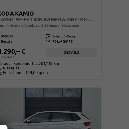
KODA KAMIQ
CLASSIC SELECTION KAMERA+SHZ+KLIMA+TEMPOMAT+LED+16" LM
erbindliche Lieferzeit: ca. 3-6 Monate
Neuwagen
860233
Getriebe
Schalt. 5-Gang
Benzin
Leistung
70 kW (95 PS)
1.290,– €
DETAILS
. 19% MwSt.
rbrauch kombiniert:
5,50 l/100km
-Klasse:
D
2
-Emissionen:
124,00 g/km
2