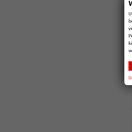
U
b
v
P
k
w
D