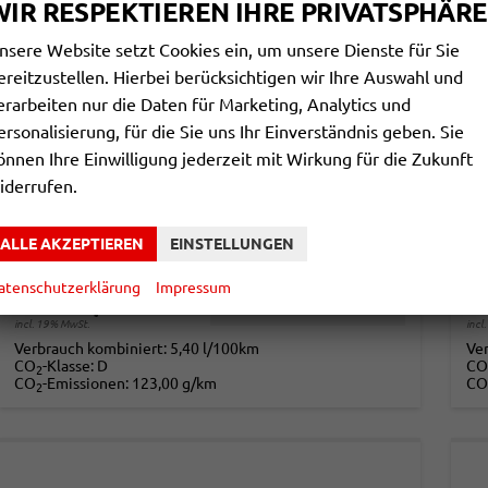
WIR RESPEKTIEREN IHRE PRIVATSPHÄRE
nsere Website setzt Cookies ein, um unsere Dienste für Sie
ereitzustellen. Hierbei berücksichtigen wir Ihre Auswahl und
erarbeiten nur die Daten für Marketing, Analytics und
ersonalisierung, für die Sie uns Ihr Einverständnis geben. Sie
SKODA KAMIQ
S
önnen Ihre Einwilligung jederzeit mit Wirkung für die Zukunft
ESSENCE 1,0 TSI 70KW WINTER
SE
iderrufen.
unverbindliche Lieferzeit:
3 Monate
Neuwagen
unv
ALLE AKZEPTIEREN
EINSTELLUNGEN
Fahrzeugnr.
857854
Getriebe
Schalt. 5-Gang
Fahrzeugnr.
Kraftstoff
Benzin
Leistung
70 kW (95 PS)
Kraftstoff
atenschutzerklärung
Impressum
21.490,– €
2
DETAILS
incl. 19% MwSt.
incl
Verbrauch kombiniert:
5,40 l/100km
Ve
CO
-Klasse:
D
CO
2
CO
-Emissionen:
123,00 g/km
CO
2