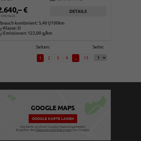
2.640,– €
DETAILS
. 19% MwSt.
rbrauch kombiniert:
5,40 l/100km
-Klasse:
D
2
-Emissionen:
122,00 g/km
2
Seiten:
Seite:
1
2
3
4
...
13
GOOGLE MAPS
GOOGLE KARTE LADEN
Die Karte wird von Google Maps eingebettet.
Es gelten die
Datenschutzerklärungen
von Google.