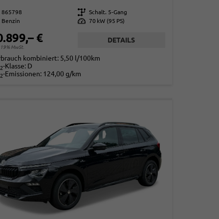
865798
Getriebe
Schalt. 5-Gang
Benzin
Leistung
70 kW (95 PS)
0.899,– €
DETAILS
. 19% MwSt.
rbrauch kombiniert:
5,50 l/100km
-Klasse:
D
2
-Emissionen:
124,00 g/km
2