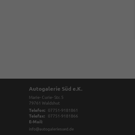
Autogalerie Süd e.K.
Marie- Curie- Str. 5
79761
Waldshut
Telefon:
07751-9181861
Telefax:
07751-9181866
E-Mail:
info@autogaleriesued.de