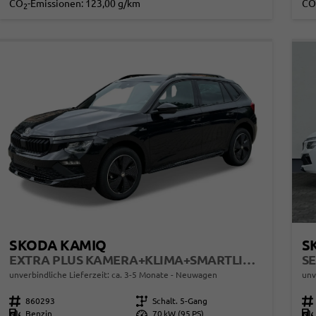
CO
-Emissionen:
123,00 g/km
CO
2
SKODA KAMIQ
S
EXTRA PLUS KAMERA+KLIMA+SMARTLINK+PDC+LED+TEMPOMAT
SE
unverbindliche Lieferzeit: ca. 3-5 Monate
Neuwagen
unv
Fahrzeugnr.
860293
Getriebe
Schalt. 5-Gang
Fahrzeugnr.
Kraftstoff
Benzin
Leistung
70 kW (95 PS)
Kraftstoff