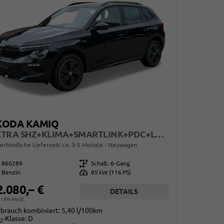
KODA KAMIQ
EXTRA SHZ+KLIMA+SMARTLINK+PDC+LED+TEMPOMAT
erbindliche Lieferzeit: ca. 3-5 Monate
Neuwagen
860289
Getriebe
Schalt. 6-Gang
Benzin
Leistung
85 kW (116 PS)
2.080,– €
DETAILS
. 19% MwSt.
rbrauch kombiniert:
5,40 l/100km
-Klasse:
D
2