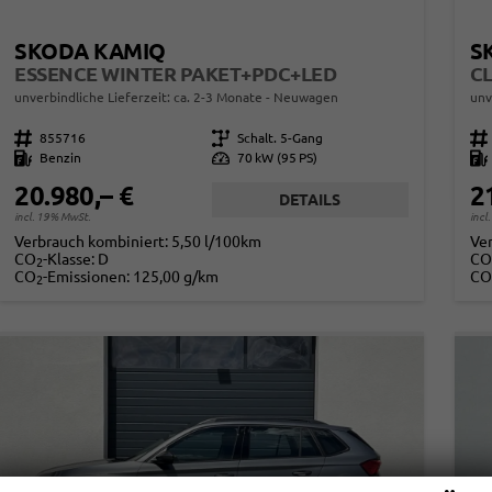
SKODA KAMIQ
S
ESSENCE WINTER PAKET+PDC+LED
unverbindliche Lieferzeit: ca. 2-3 Monate
Neuwagen
unv
Fahrzeugnr.
855716
Getriebe
Schalt. 5-Gang
Fahrzeugnr.
Kraftstoff
Benzin
Leistung
70 kW (95 PS)
Kraftstoff
20.980,– €
2
DETAILS
incl. 19% MwSt.
incl
Verbrauch kombiniert:
5,50 l/100km
Ve
CO
-Klasse:
D
CO
2
CO
-Emissionen:
125,00 g/km
CO
2