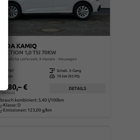
KODA KAMIQ
LECTION 1,0 TSI 70KW
erbindliche Lieferzeit:
4 Monate
Neuwagen
859787
Getriebe
Schalt. 5-Gang
Benzin
Leistung
70 kW (95 PS)
1.580,– €
DETAILS
. 19% MwSt.
rbrauch kombiniert:
5,40 l/100km
-Klasse:
D
2
-Emissionen:
123,00 g/km
2