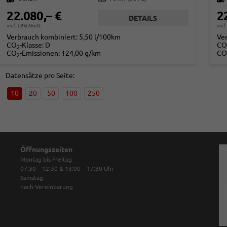
22.080,– €
2
DETAILS
incl. 19% MwSt.
incl
Verbrauch kombiniert:
5,50 l/100km
Ve
CO
-Klasse:
D
CO
2
CO
-Emissionen:
124,00 g/km
CO
2
Datensätze pro Seite:
10
20
50
100
250
Öffnungszeiten
Montag bis Freitag
07:30 – 12:30 & 13:00 – 17:30
Uhr
Samstag
nach Vereinbarung