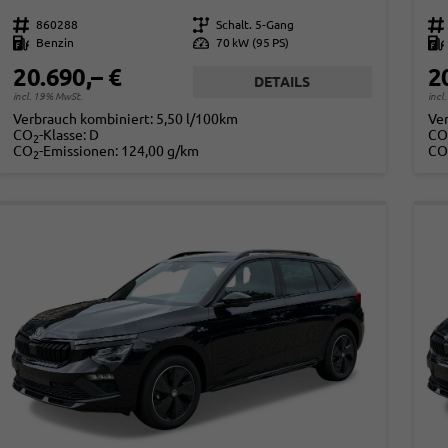
Fahrzeugnr.
860288
Getriebe
Schalt. 5-Gang
Fahrzeugnr.
Kraftstoff
Benzin
Leistung
70 kW (95 PS)
Kraftstoff
20.690,– €
2
DETAILS
incl. 19% MwSt.
incl
Verbrauch kombiniert:
5,50 l/100km
Ve
CO
-Klasse:
D
CO
2
CO
-Emissionen:
124,00 g/km
CO
2