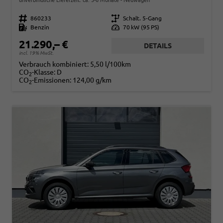
Fahrzeugnr.
860233
Getriebe
Schalt. 5-Gang
Kraftstoff
Benzin
Leistung
70 kW (95 PS)
21.290,– €
DETAILS
incl. 19% MwSt.
Verbrauch kombiniert:
5,50 l/100km
CO
-Klasse:
D
2
CO
-Emissionen:
124,00 g/km
2