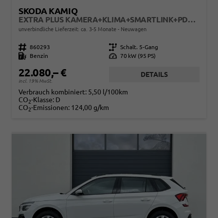
SKODA KAMIQ
EXTRA PLUS KAMERA+KLIMA+SMARTLINK+PDC+LED+TEMPOMAT
unverbindliche Lieferzeit: ca. 3-5 Monate
Neuwagen
Fahrzeugnr.
860293
Getriebe
Schalt. 5-Gang
Kraftstoff
Benzin
Leistung
70 kW (95 PS)
22.080,– €
DETAILS
incl. 19% MwSt.
Verbrauch kombiniert:
5,50 l/100km
CO
-Klasse:
D
2
CO
-Emissionen:
124,00 g/km
2