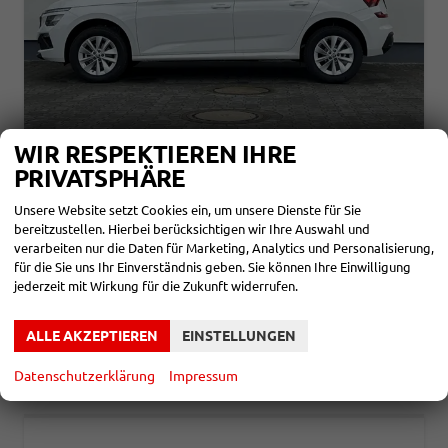
WIR RESPEKTIEREN IHRE
SKODA KAMIQ
PRIVATSPHÄRE
SELECTION 1,0 TSI 70KW
unverbindliche Lieferzeit:
4 Monate
Neuwagen
Unsere Website setzt Cookies ein, um unsere Dienste für Sie
bereitzustellen. Hierbei berücksichtigen wir Ihre Auswahl und
Fahrzeugnr.
859787
Getriebe
Schalt. 5-Gang
verarbeiten nur die Daten für Marketing, Analytics und Personalisierung,
Kraftstoff
Benzin
Leistung
70 kW (95 PS)
für die Sie uns Ihr Einverständnis geben. Sie können Ihre Einwilligung
jederzeit mit Wirkung für die Zukunft widerrufen.
21.580,– €
DETAILS
incl. 19% MwSt.
Verbrauch kombiniert:
5,40 l/100km
ALLE AKZEPTIEREN
EINSTELLUNGEN
CO
-Klasse:
D
2
CO
-Emissionen:
123,00 g/km
2
Datenschutzerklärung
Impressum