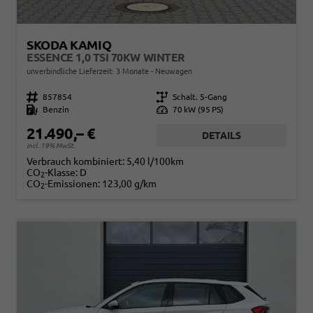
SKODA KAMIQ
ESSENCE 1,0 TSI 70KW WINTER
unverbindliche Lieferzeit:
3 Monate
Neuwagen
Fahrzeugnr.
857854
Getriebe
Schalt. 5-Gang
Kraftstoff
Benzin
Leistung
70 kW (95 PS)
21.490,– €
DETAILS
incl. 19% MwSt.
Verbrauch kombiniert:
5,40 l/100km
CO
-Klasse:
D
2
CO
-Emissionen:
123,00 g/km
2