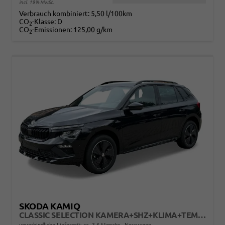
incl. 19% MwSt.
Verbrauch kombiniert:
5,50 l/100km
CO
-Klasse:
D
2
CO
-Emissionen:
125,00 g/km
2
SKODA KAMIQ
CLASSIC SELECTION KAMERA+SHZ+KLIMA+TEMPOMAT+LED+16" LM
unverbindliche Lieferzeit: ca. 3-6 Monate
Neuwagen