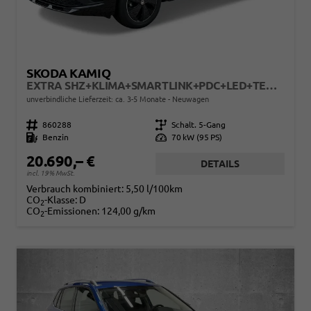
SKODA KAMIQ
EXTRA SHZ+KLIMA+SMARTLINK+PDC+LED+TEMPOMAT
unverbindliche Lieferzeit: ca. 3-5 Monate
Neuwagen
Fahrzeugnr.
860288
Getriebe
Schalt. 5-Gang
Kraftstoff
Benzin
Leistung
70 kW (95 PS)
20.690,– €
DETAILS
incl. 19% MwSt.
Verbrauch kombiniert:
5,50 l/100km
CO
-Klasse:
D
2
CO
-Emissionen:
124,00 g/km
2