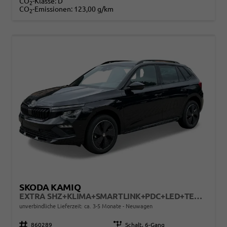
CO
-Klasse:
D
2
CO
-Emissionen:
123,00 g/km
2
SKODA KAMIQ
EXTRA SHZ+KLIMA+SMARTLINK+PDC+LED+TEMPOMAT
unverbindliche Lieferzeit: ca. 3-5 Monate
Neuwagen
Fahrzeugnr.
860289
Getriebe
Schalt. 6-Gang