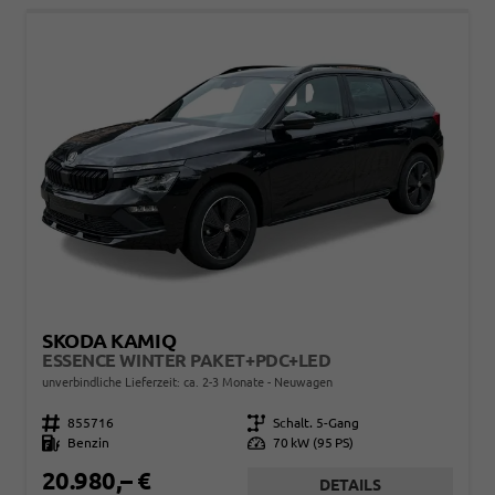
SKODA KAMIQ
ESSENCE WINTER PAKET+PDC+LED
unverbindliche Lieferzeit: ca. 2-3 Monate
Neuwagen
Fahrzeugnr.
855716
Getriebe
Schalt. 5-Gang
Kraftstoff
Benzin
Leistung
70 kW (95 PS)
20.980,– €
DETAILS