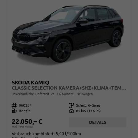
SKODA KAMIQ
CLASSIC SELECTION KAMERA+SHZ+KLIMA+TEMPOMAT+LED+16" LM
unverbindliche Lieferzeit: ca. 3-6 Monate
Neuwagen
Fahrzeugnr.
860234
Getriebe
Schalt. 6-Gang
Kraftstoff
Benzin
Leistung
85 kW (116 PS)
22.050,– €
DETAILS
incl. 19% MwSt.
Verbrauch kombiniert:
5,40 l/100km