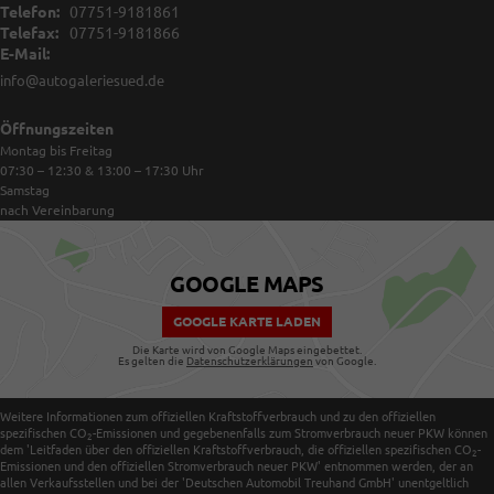
Telefon:
07751-9181861
Telefax:
07751-9181866
E-Mail:
info@autogaleriesued.de
Öffnungszeiten
Montag bis Freitag
07:30 – 12:30 & 13:00 – 17:30
Uhr
Samstag
nach Vereinbarung
GOOGLE MAPS
GOOGLE KARTE LADEN
Die Karte wird von Google Maps eingebettet.
Es gelten die
Datenschutzerklärungen
von Google.
Weitere Informationen zum offiziellen Kraftstoffverbrauch und zu den offiziellen
spezifischen CO
-Emissionen und gegebenenfalls zum Stromverbrauch neuer PKW können
2
dem 'Leitfaden über den offiziellen Kraftstoffverbrauch, die offiziellen spezifischen CO
-
2
Emissionen und den offiziellen Stromverbrauch neuer PKW' entnommen werden, der an
allen Verkaufsstellen und bei der 'Deutschen Automobil Treuhand GmbH' unentgeltlich