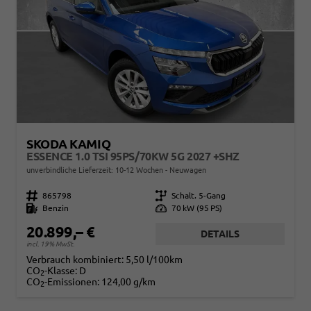
SKODA KAMIQ
ESSENCE 1.0 TSI 95PS/70KW 5G 2027 +SHZ
unverbindliche Lieferzeit: 10-12 Wochen
Neuwagen
Fahrzeugnr.
865798
Getriebe
Schalt. 5-Gang
Kraftstoff
Benzin
Leistung
70 kW (95 PS)
20.899,– €
DETAILS
incl. 19% MwSt.
Verbrauch kombiniert:
5,50 l/100km
CO
-Klasse:
D
2
CO
-Emissionen:
124,00 g/km
2