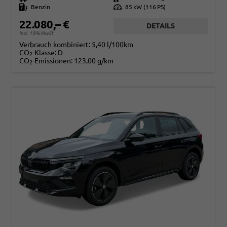
Kraftstoff
Benzin
Leistung
85 kW (116 PS)
22.080,– €
DETAILS
incl. 19% MwSt.
Verbrauch kombiniert:
5,40 l/100km
CO
-Klasse:
D
2
CO
-Emissionen:
123,00 g/km
2