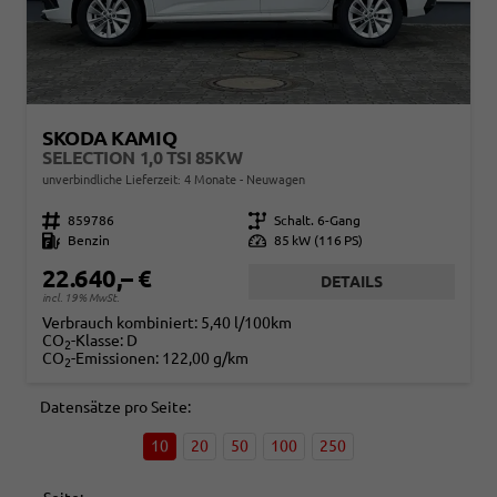
SKODA KAMIQ
SELECTION 1,0 TSI 85KW
unverbindliche Lieferzeit:
4 Monate
Neuwagen
Fahrzeugnr.
859786
Getriebe
Schalt. 6-Gang
Kraftstoff
Benzin
Leistung
85 kW (116 PS)
22.640,– €
DETAILS
incl. 19% MwSt.
Verbrauch kombiniert:
5,40 l/100km
CO
-Klasse:
D
2
CO
-Emissionen:
122,00 g/km
2
Datensätze pro Seite:
10
20
50
100
250