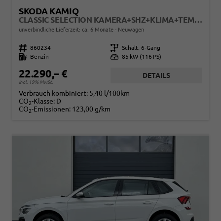
SKODA KAMIQ
CLASSIC SELECTION KAMERA+SHZ+KLIMA+TEMPOMAT+LED+16" LM
unverbindliche Lieferzeit: ca. 6 Monate
Neuwagen
Fahrzeugnr.
860234
Getriebe
Schalt. 6-Gang
Kraftstoff
Benzin
Leistung
85 kW (116 PS)
22.290,– €
DETAILS
incl. 19% MwSt.
Verbrauch kombiniert:
5,40 l/100km
CO
-Klasse:
D
2
CO
-Emissionen:
123,00 g/km
2