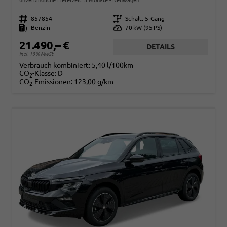
Fahrzeugnr.
857854
Getriebe
Schalt. 5-Gang
Kraftstoff
Benzin
Leistung
70 kW (95 PS)
21.490,– €
DETAILS
incl. 19% MwSt.
Verbrauch kombiniert:
5,40 l/100km
CO
-Klasse:
D
2
CO
-Emissionen:
123,00 g/km
2