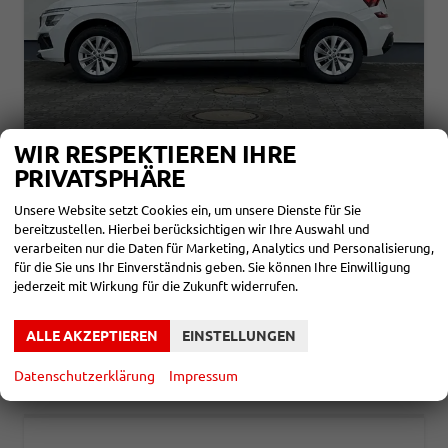
WIR RESPEKTIEREN IHRE
SKODA KAMIQ
PRIVATSPHÄRE
SELECTION 1,0 TSI 70KW
unverbindliche Lieferzeit:
4 Monate
Neuwagen
Unsere Website setzt Cookies ein, um unsere Dienste für Sie
bereitzustellen. Hierbei berücksichtigen wir Ihre Auswahl und
Fahrzeugnr.
859787
Getriebe
Schalt. 5-Gang
verarbeiten nur die Daten für Marketing, Analytics und Personalisierung,
Kraftstoff
Benzin
Leistung
70 kW (95 PS)
für die Sie uns Ihr Einverständnis geben. Sie können Ihre Einwilligung
jederzeit mit Wirkung für die Zukunft widerrufen.
21.580,– €
DETAILS
incl. 19% MwSt.
Verbrauch kombiniert:
5,40 l/100km
ALLE AKZEPTIEREN
EINSTELLUNGEN
CO
-Klasse:
D
2
CO
-Emissionen:
123,00 g/km
2
Datenschutzerklärung
Impressum