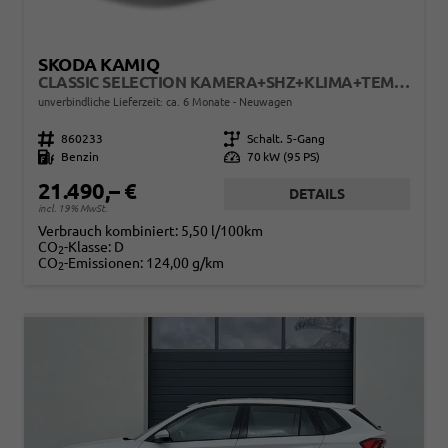
SKODA KAMIQ
CLASSIC SELECTION KAMERA+SHZ+KLIMA+TEMPOMAT+LED+16" LM
unverbindliche Lieferzeit: ca. 6 Monate
Neuwagen
Fahrzeugnr.
860233
Getriebe
Schalt. 5-Gang
Kraftstoff
Benzin
Leistung
70 kW (95 PS)
21.490,– €
DETAILS
incl. 19% MwSt.
Verbrauch kombiniert:
5,50 l/100km
CO
-Klasse:
D
2
CO
-Emissionen:
124,00 g/km
2