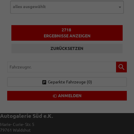
alles ausgewählt
2718
ERGEBNISSE ANZEIGEN
ZURÜCKSETZEN
Fahrzeugnr.
Geparkte Fahrzeuge (
0
)
ANMELDEN
Autogalerie Süd e.K.
Marie- Curie- Str. 5
79761
Waldshut