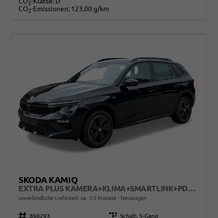
CO
-Klasse:
D
2
CO
-Emissionen:
123,00 g/km
2
SKODA KAMIQ
EXTRA PLUS KAMERA+KLIMA+SMARTLINK+PDC+LED+TEMPOMAT
unverbindliche Lieferzeit: ca. 3-5 Monate
Neuwagen
Fahrzeugnr.
860293
Getriebe
Schalt. 5-Gang