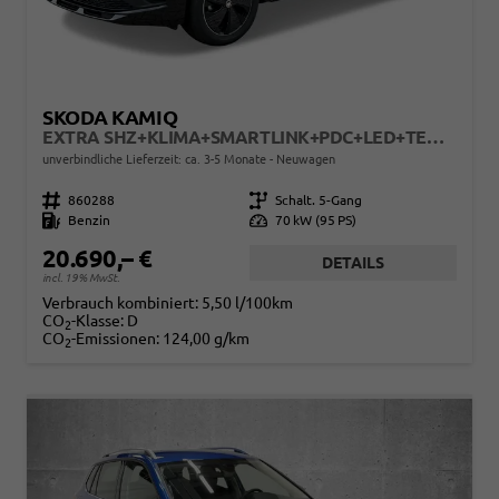
SKODA KAMIQ
EXTRA SHZ+KLIMA+SMARTLINK+PDC+LED+TEMPOMAT
unverbindliche Lieferzeit: ca. 3-5 Monate
Neuwagen
Fahrzeugnr.
860288
Getriebe
Schalt. 5-Gang
Kraftstoff
Benzin
Leistung
70 kW (95 PS)
20.690,– €
DETAILS
incl. 19% MwSt.
Verbrauch kombiniert:
5,50 l/100km
CO
-Klasse:
D
2
CO
-Emissionen:
124,00 g/km
2