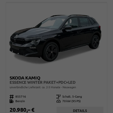
SKODA KAMIQ
ESSENCE WINTER PAKET+PDC+LED
unverbindliche Lieferzeit: ca. 2-3 Monate
Neuwagen
Fahrzeugnr.
855716
Getriebe
Schalt. 5-Gang
Kraftstoff
Benzin
Leistung
70 kW (95 PS)
20.980,– €
DETAILS