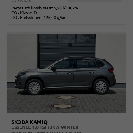
incl. 19% MwSt.
Verbrauch kombiniert:
5,50 l/100km
CO
-Klasse:
D
2
CO
-Emissionen:
125,00 g/km
2
SKODA KAMIQ
ESSENCE 1,0 TSI 70KW WINTER
unverbindliche Lieferzeit:
3 Monate
Neuwagen