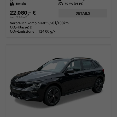
Kraftstoff
Benzin
Leistung
70 kW (95 PS)
22.080,– €
DETAILS
incl. 19% MwSt.
Verbrauch kombiniert:
5,50 l/100km
CO
-Klasse:
D
2
CO
-Emissionen:
124,00 g/km
2