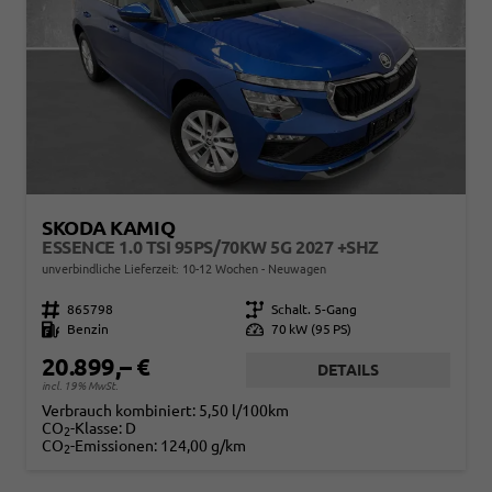
SKODA KAMIQ
ESSENCE 1.0 TSI 95PS/70KW 5G 2027 +SHZ
unverbindliche Lieferzeit: 10-12 Wochen
Neuwagen
Fahrzeugnr.
865798
Getriebe
Schalt. 5-Gang
Kraftstoff
Benzin
Leistung
70 kW (95 PS)
20.899,– €
DETAILS
incl. 19% MwSt.
Verbrauch kombiniert:
5,50 l/100km
CO
-Klasse:
D
2
CO
-Emissionen:
124,00 g/km
2