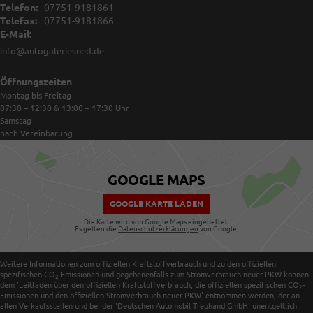
Telefon:
07751-9181861
Telefax:
07751-9181866
E-Mail:
info@autogaleriesued.de
Öffnungszeiten
Montag bis Freitag
07:30 – 12:30 & 13:00 – 17:30
Uhr
Samstag
nach Vereinbarung
GOOGLE MAPS
GOOGLE KARTE LADEN
Die Karte wird von Google Maps eingebettet.
Es gelten die
Datenschutzerklärungen
von Google.
Weitere Informationen zum offiziellen Kraftstoffverbrauch und zu den offiziellen
spezifischen CO
-Emissionen und gegebenenfalls zum Stromverbrauch neuer PKW können
2
dem 'Leitfaden über den offiziellen Kraftstoffverbrauch, die offiziellen spezifischen CO
-
2
Emissionen und den offiziellen Stromverbrauch neuer PKW' entnommen werden, der an
allen Verkaufsstellen und bei der 'Deutschen Automobil Treuhand GmbH' unentgeltlich