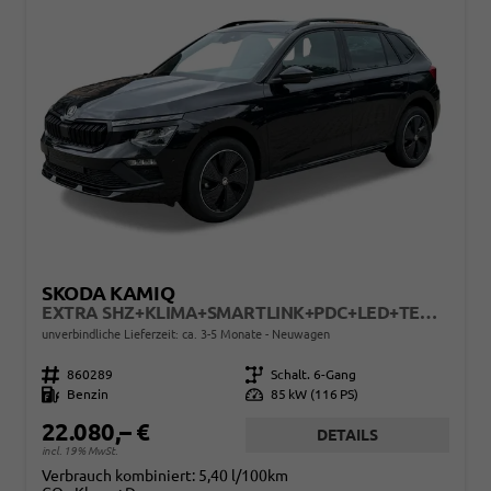
SKODA KAMIQ
EXTRA SHZ+KLIMA+SMARTLINK+PDC+LED+TEMPOMAT
unverbindliche Lieferzeit: ca. 3-5 Monate
Neuwagen
Fahrzeugnr.
860289
Getriebe
Schalt. 6-Gang
Kraftstoff
Benzin
Leistung
85 kW (116 PS)
22.080,– €
DETAILS
incl. 19% MwSt.
Verbrauch kombiniert:
5,40 l/100km