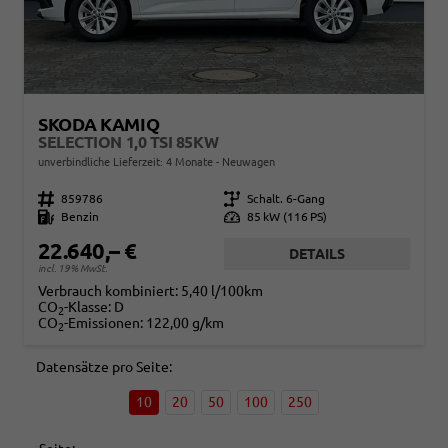
SKODA KAMIQ
SELECTION 1,0 TSI 85KW
unverbindliche Lieferzeit:
4 Monate
Neuwagen
Fahrzeugnr.
859786
Getriebe
Schalt. 6-Gang
Kraftstoff
Benzin
Leistung
85 kW (116 PS)
22.640,– €
DETAILS
incl. 19% MwSt.
Verbrauch kombiniert:
5,40 l/100km
CO
-Klasse:
D
2
CO
-Emissionen:
122,00 g/km
2
Datensätze pro Seite:
10
20
50
100
250