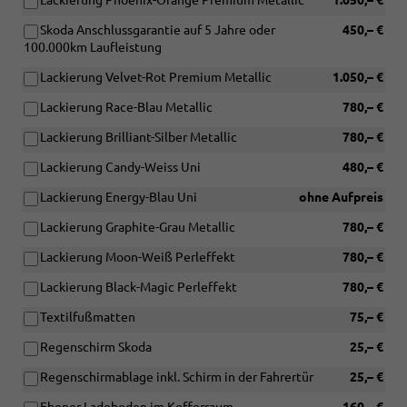
Lackierung Phoenix-Orange Premium Metallic
1.050,– €
Skoda Anschlussgarantie auf 5 Jahre oder
450,– €
100.000km Laufleistung
Lackierung Velvet-Rot Premium Metallic
1.050,– €
Lackierung Race-Blau Metallic
780,– €
Lackierung Brilliant-Silber Metallic
780,– €
Lackierung Candy-Weiss Uni
480,– €
Lackierung Energy-Blau Uni
ohne Aufpreis
Lackierung Graphite-Grau Metallic
780,– €
Lackierung Moon-Weiß Perleffekt
780,– €
Lackierung Black-Magic Perleffekt
780,– €
Textilfußmatten
75,– €
Regenschirm Skoda
25,– €
Regenschirmablage inkl. Schirm in der Fahrertür
25,– €