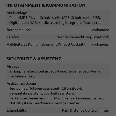
INFOTAINMENT & KOMMUNIKATION
Audioanlage
Radio/MP3-Player, Schnittstelle MP3, Schnittstelle USB,
Digitalradio DAB, Musikstreaming integriert, Touchscreen
Bordcomputer
vorhanden
Telefon
Freisprecheinrichtung, Bluetooth
Volldigitales Kombiinstrument (Virtual Cockpit)
vorhanden
SICHERHEIT & ASSISTENZ
Airbags
Airbag, Fenster-/Kopfairbags Vorne, Seitenairbags Vorne,
Beifahrerairbag
Assistenzsysteme
Tempomat, Notbremsassistent (City-Safety),
Berganfahrassistent, Spurhalteassistent,
Verkehrzeichenerkennung, Müdigkeitserkennungs-Sensor,
Notrufsystem, Geschwindigkeitsbegrenzer
Einparkhilfe
Park Distance Control hinten