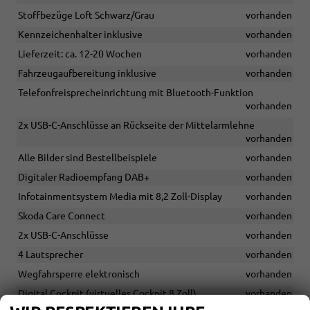
Stoffbezüge Loft Schwarz/Grau
vorhanden
Kennzeichenhalter inklusive
vorhanden
Lieferzeit: ca. 12-20 Wochen
vorhanden
Fahrzeugaufbereitung inklusive
vorhanden
Telefonfreisprecheinrichtung mit Bluetooth-Funktion
vorhanden
2x USB-C-Anschlüsse an Rückseite der Mittelarmlehne
vorhanden
Alle Bilder sind Bestellbeispiele
vorhanden
Digitaler Radioempfang DAB+
vorhanden
Infotainmentsystem Media mit 8,2 Zoll-Display
vorhanden
Skoda Care Connect
vorhanden
2x USB-C-Anschlüsse
vorhanden
4 Lautsprecher
vorhanden
Wegfahrsperre elektronisch
vorhanden
Digital Cockpit (virtuelles Cockpit 8 Zoll)
vorhanden