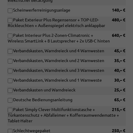
elektrischer Betätigung
Scheinwerferreinigungsanlage
140,– €
Paket Exterieur Plus Regensensor + TOP-LED-
480,– €
Rückleuchten + Außenspiegel elektrisch anklappbar
Paket Interieur Plus 2-Zonen-Climatronic +
640,– €
Wireless SmartLink + 8 Lautsprecher + 2x USB-C hinten
Verbandskasten, Warndreieck und 4 Warnwesten
45,– €
Verbandskasten, Warndreieck und 2 Warnwesten
35,– €
Verbandskasten, Warndreieck und 3 Warnwesten
40,– €
Verbandskasten, Warndreieck und 1 Warnweste
30,– €
Verbandskasten und Warndreieck
25,– €
Deutsche Bedienungsanleitung
65,– €
Paket Simply Clever Multifunktionstasche +
215,– €
Türkantenschutz + Abfalleimer + Kofferraumwendematte +
Tablet-Halter
Schlechtwegepaket
250,– €