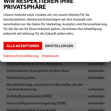
WIR RESPEKTIEREN IHRE
Elektrische Fensterheber hinten mit Auto-up-/-down-Funktion
PRIVATSPHÄRE
inkl. Kindersicherung
vorhanden
Elektrische Fensterheber vorn mit Auto-up-/-down-Funktion
Unsere Website setzt Cookies ein, um unsere Dienste für Sie
vorhanden
bereitzustellen. Hierbei berücksichtigen wir Ihre Auswahl und
verarbeiten nur die Daten für Marketing, Analytics und Personalisierung,
Geschwindigkeitsregelanlage inkl. Speedlimiter
vorhanden
für die Sie uns Ihr Einverständnis geben. Sie können Ihre Einwilligung
Lendenwirbelstützen für die Vordersitze manuell einstellbar
jederzeit mit Wirkung für die Zukunft widerrufen.
vorhanden
Fahrersitz höhenverstellbar
vorhanden
ALLE AKZEPTIEREN
EINSTELLUNGEN
Beifahrersitz höhenverstellbar
vorhanden
Datenschutzerklärung
Impressum
Zentralverriegelung inkl. Funkfernbedienung
vorhanden
Mittelarmlehne vorn mit Jumbobox
vorhanden
Schlüsselloses Startsystem Keyless Start
vorhanden
Sitzheizung vorne
vorhanden
Warnblinkanlage, automatisch aktivierbar der bei
Gefahrenbremsung
vorhanden
Multikollisionsbremse (MKB)
vorhanden
Motorschleppmomentregelung (MSR)
vorhanden
Spurhalteassistent (Lane Assist)
vorhanden