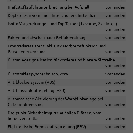
Kraftstoffzufuhrunterbrechung bei Aufprall
vorhanden
Kopfstützen vorn und hinten, höheneinstellbar
vorhanden
Isofix-Vorbereitungen und Top Tether (1x vorne, 2x hinten)
vorhanden
Fahrer- und abschaltbarer Beifahrerairbag
vorhanden
Frontradarassistent inkl. City-Notbremsfunktion und
Personenerkennung
vorhanden
Gurtanlegesignalisation für vordere und hintere Sitzreihe
vorhanden
Gurtstraffer pyrotechnisch, vorn
vorhanden
Antiblockiersystem (ABS)
vorhanden
Antriebsschlupfregelung (ASR)
vorhanden
Automatische Aktivierung der Warnblinkanlage bei
Gefahrenbremsung
vorhanden
Dreipunkt-Sicherheitsgurte auf allen Plätzen, vorn
höhenverstellbar
vorhanden
Elektronische Bremskraftverteilung (EBV)
vorhanden