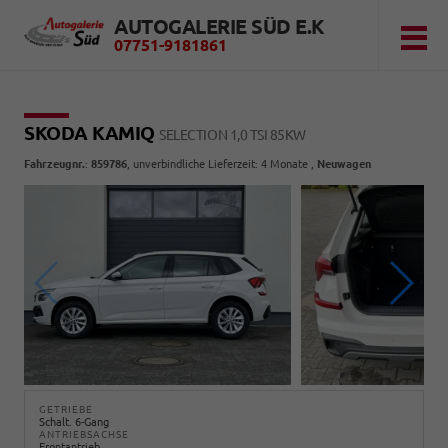
AUTOGALERIE SÜD E.K
07751-9181861
SKODA KAMIQ
SELECTION 1,0 TSI 85KW
Fahrzeugnr.
:
859786
, unverbindliche Lieferzeit:
4 Monate
,
Neuwagen
GETRIEBE
Schalt. 6-Gang
ANTRIEBSACHSE
Frontantrieb