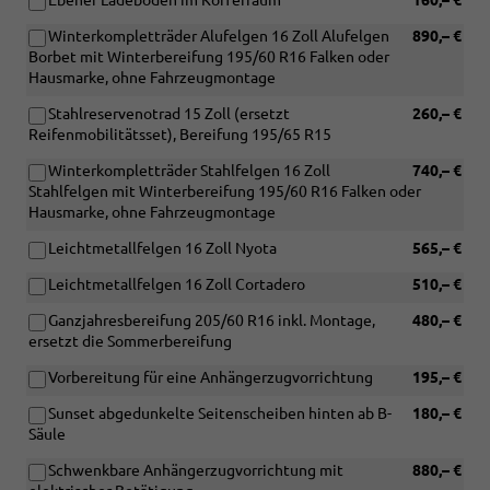
Ebener Ladeboden im Kofferraum
160,– €
Winterkompletträder Alufelgen 16 Zoll Alufelgen
890,– €
Borbet mit Winterbereifung 195/60 R16 Falken oder
Hausmarke, ohne Fahrzeugmontage
Stahlreservenotrad 15 Zoll (ersetzt
260,– €
Reifenmobilitätsset), Bereifung 195/65 R15
Winterkompletträder Stahlfelgen 16 Zoll
740,– €
Stahlfelgen mit Winterbereifung 195/60 R16 Falken oder
Hausmarke, ohne Fahrzeugmontage
Leichtmetallfelgen 16 Zoll Nyota
565,– €
Leichtmetallfelgen 16 Zoll Cortadero
510,– €
Ganzjahresbereifung 205/60 R16 inkl. Montage,
480,– €
ersetzt die Sommerbereifung
Vorbereitung für eine Anhängerzugvorrichtung
195,– €
Sunset abgedunkelte Seitenscheiben hinten ab B-
180,– €
Säule
Schwenkbare Anhängerzugvorrichtung mit
880,– €