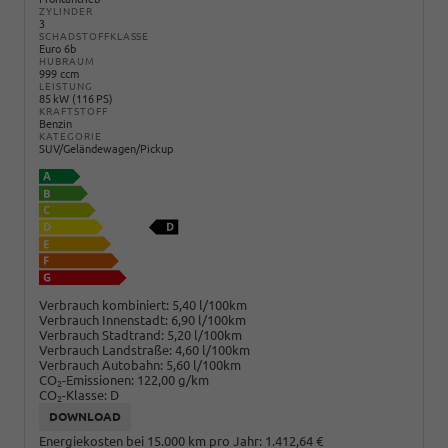
ZYLINDER
3
SCHADSTOFFKLASSE
Euro 6b
HUBRAUM
999 ccm
LEISTUNG
85 kW (116 PS)
KRAFTSTOFF
Benzin
KATEGORIE
SUV/Geländewagen/Pickup
Verbrauch kombiniert:
5,40 l/100km
Verbrauch Innenstadt:
6,90 l/100km
Verbrauch Stadtrand:
5,20 l/100km
Verbrauch Landstraße:
4,60 l/100km
Verbrauch Autobahn:
5,60 l/100km
CO
-Emissionen:
122,00 g/km
2
CO
-Klasse:
D
2
DOWNLOAD
Energiekosten bei 15.000 km pro Jahr:
1.412,64 €