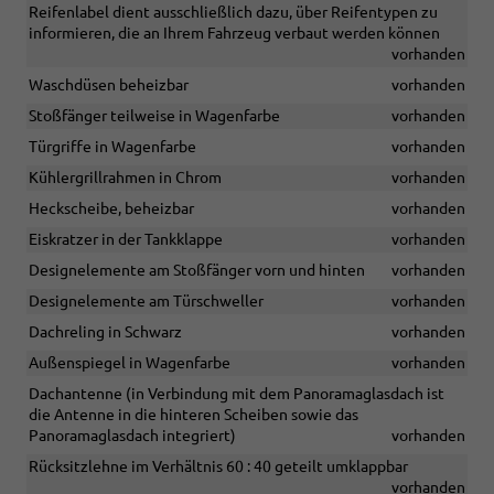
Reifenlabel dient ausschließlich dazu, über Reifentypen zu
informieren, die an Ihrem Fahrzeug verbaut werden können
vorhanden
Waschdüsen beheizbar
vorhanden
Stoßfänger teilweise in Wagenfarbe
vorhanden
Türgriffe in Wagenfarbe
vorhanden
Kühlergrillrahmen in Chrom
vorhanden
Heckscheibe, beheizbar
vorhanden
Eiskratzer in der Tankklappe
vorhanden
Designelemente am Stoßfänger vorn und hinten
vorhanden
Designelemente am Türschweller
vorhanden
Dachreling in Schwarz
vorhanden
Außenspiegel in Wagenfarbe
vorhanden
Dachantenne (in Verbindung mit dem Panoramaglasdach ist
die Antenne in die hinteren Scheiben sowie das
Panoramaglasdach integriert)
vorhanden
Rücksitzlehne im Verhältnis 60 : 40 geteilt umklappbar
vorhanden