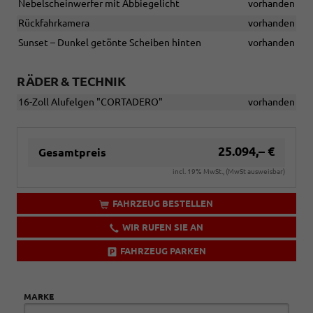
Nebelscheinwerfer mit Abbiegelicht
vorhanden
Rückfahrkamera
vorhanden
Sunset – Dunkel getönte Scheiben hinten
vorhanden
RÄDER & TECHNIK
16-Zoll Alufelgen "CORTADERO"
vorhanden
25.094,– €
Gesamtpreis
incl. 19% MwSt., (MwSt ausweisbar)
FAHRZEUG BESTELLEN
WIR RUFEN SIE AN
FAHRZEUG PARKEN
MARKE