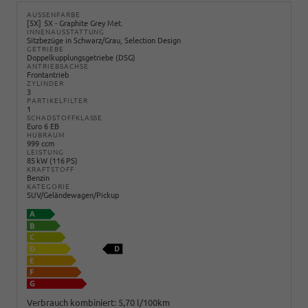
AUSSENFARBE
5X
5X - Graphite Grey Met.
INNENAUSSTATTUNG
Sitzbezüge in Schwarz/Grau, Selection Design
GETRIEBE
Doppelkupplungsgetriebe (DSG)
ANTRIEBSACHSE
Frontantrieb
ZYLINDER
3
PARTIKELFILTER
1
SCHADSTOFFKLASSE
Euro 6 EB
HUBRAUM
999 ccm
LEISTUNG
85 kW (116 PS)
KRAFTSTOFF
Benzin
KATEGORIE
SUV/Geländewagen/Pickup
Verbrauch kombiniert:
5,70 l/100km