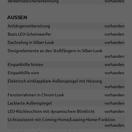
Verkehrszeichenerkennung
vorhanden
AUSSEN
Anhängervorbereitung
vorhanden
Basis LED-Scheinwerfer
vorhanden
Dachreling in Silber-Look
vorhanden
Designelemente an den Stoßfängern in Silber-Look
vorhanden
Einparkhilfe hinten
vorhanden
Einparkhilfe vorn
vorhanden
Elektrisch einklappbare Außenspiegel mit Heizung
vorhanden
Fensterrahmen in Chrom-Look
vorhanden
Lackierte Außenspiegel
vorhanden
LED-Rückleuchten mit dynamischem Blinklicht
vorhanden
Lichtassistent mit Coming-Home/Leaving-Home-Funktion
vorhanden