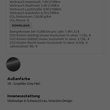
Verbrauch Innenstadt:
7,00 l/100km
Verbrauch Stadtrand:
5,40 l/100km
Verbrauch Landstraße:
4,90 l/100km
Verbrauch Autobahn:
6,10 l/100km
CO
-Emissionen:
128,00 g/km
2
CO
-Klasse:
D
2
DOWNLOAD
Energiekosten bei 15.000 km pro Jahr:
1.491,12 €
CO2 Kosten (niedrig)
:
1.152,- €
(Kosten Durchschnitt 10 Jahre)
CO2 Kosten (mittel)
:
2.736,- €
(Kosten Durchschnitt 10 Jahre)
CO2 Kosten (hoch)
:
4.224,- €
(Kosten Durchschnitt 10 Jahre)
Jahressteuer:
89,- €
Außenfarbe
5X - Graphite Grey Met.
Innenausstattung
Sitzbezüge in Schwarz/Grau, Selection Design