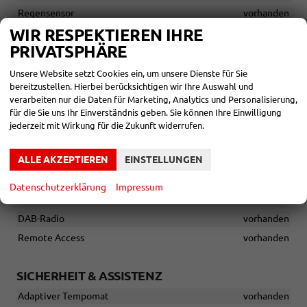
Regensensor
vorhanden
WIR RESPEKTIEREN IHRE
Reparaturset bei Reifenpanne
vorhanden
PRIVATSPHÄRE
Rücksitzbank teilbar 60/40
vorhanden
Sitzheizung vorn
vorhanden
Unsere Website setzt Cookies ein, um unsere Dienste für Sie
bereitzustellen. Hierbei berücksichtigen wir Ihre Auswahl und
verarbeiten nur die Daten für Marketing, Analytics und Personalisierung,
INFOTAINMENT & KOMMUNIKATION
für die Sie uns Ihr Einverständnis geben. Sie können Ihre Einwilligung
jederzeit mit Wirkung für die Zukunft widerrufen.
8 Lautsprecher
vorhanden
8,25-Zoll Skoda Infotainment inkl. kabelloses SmartLink
ALLE AKZEPTIEREN
EINSTELLUNGEN
vorhanden
8-Zoll Digitaldisplay
vorhanden
Datenschutzerklärung
Impressum
Bluetooth
vorhanden
DAB-Radio
vorhanden
Remote Access
vorhanden
SICHERHEIT & ASSISTENZ
Adaptiver Tempomat
vorhanden