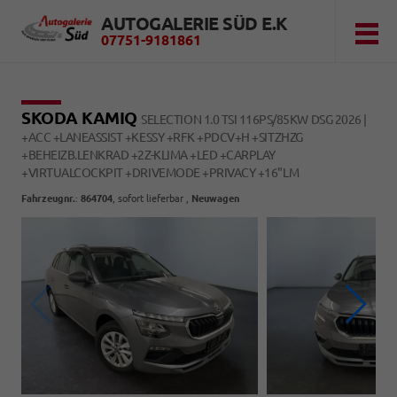
AUTOGALERIE SÜD E.K
07751-9181861
SKODA KAMIQ
SELECTION 1.0 TSI 116PS/85KW DSG 2026 |
+ACC +LANEASSIST +KESSY +RFK +PDCV+H +SITZHZG
+BEHEIZB.LENKRAD +2Z-KLIMA +LED +CARPLAY
+VIRTUALCOCKPIT +DRIVEMODE +PRIVACY +16"LM
Fahrzeugnr.
:
864704
,
sofort lieferbar
,
Neuwagen