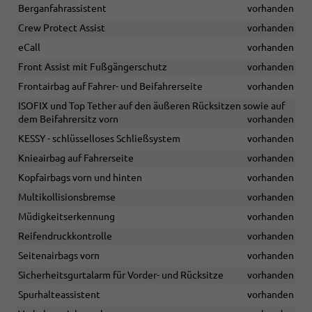
Berganfahrassistent
vorhanden
Crew Protect Assist
vorhanden
eCall
vorhanden
Front Assist mit Fußgängerschutz
vorhanden
Frontairbag auf Fahrer- und Beifahrerseite
vorhanden
ISOFIX und Top Tether auf den äußeren Rücksitzen sowie auf
dem Beifahrersitz vorn
vorhanden
KESSY - schlüsselloses Schließsystem
vorhanden
Knieairbag auf Fahrerseite
vorhanden
Kopfairbags vorn und hinten
vorhanden
Multikollisionsbremse
vorhanden
Müdigkeitserkennung
vorhanden
Reifendruckkontrolle
vorhanden
Seitenairbags vorn
vorhanden
Sicherheitsgurtalarm für Vorder- und Rücksitze
vorhanden
Spurhalteassistent
vorhanden