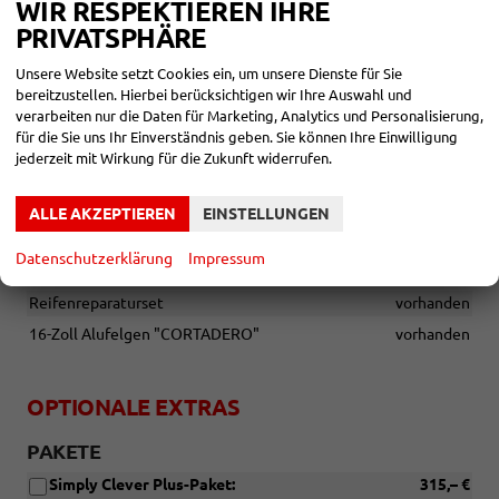
Elektrisch anklappbare Außenspiegel mit Heizung
vorhanden
WIR RESPEKTIEREN IHRE
Fensterrahmen in Chrom-Optik
vorhanden
PRIVATSPHÄRE
LED-Rückleuchten mit dynamischem Blinklicht
vorhanden
Unsere Website setzt Cookies ein, um unsere Dienste für Sie
Nebelscheinwerfer mit Abbiegefunktion
vorhanden
bereitzustellen. Hierbei berücksichtigen wir Ihre Auswahl und
verarbeiten nur die Daten für Marketing, Analytics und Personalisierung,
Anhängevorrichtung Vorbereitung
vorhanden
für die Sie uns Ihr Einverständnis geben. Sie können Ihre Einwilligung
Außenspiegel in Wagenfarbe
vorhanden
jederzeit mit Wirkung für die Zukunft widerrufen.
Automatisch abblendbarer Außenspiegel auf der Fahrerseite
vorhanden
ALLE AKZEPTIEREN
EINSTELLUNGEN
Datenschutzerklärung
Impressum
RÄDER & TECHNIK
Reifenreparaturset
vorhanden
16-Zoll Alufelgen "CORTADERO"
vorhanden
OPTIONALE EXTRAS
PAKETE
Simply Clever Plus-Paket:
315,– €