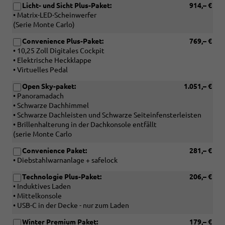
Licht- und Sicht Plus-Paket:
914,– €
• Matrix-LED-Scheinwerfer
(Serie Monte Carlo)
Convenience Plus-Paket:
769,– €
• 10,25 Zoll Digitales Cockpit
• Elektrische Heckklappe
• Virtuelles Pedal
Open Sky-paket:
1.051,– €
• Panoramadach
• Schwarze Dachhimmel
• Schwarze Dachleisten und Schwarze Seiteinfensterleisten
• Brillenhalterung in der Dachkonsole entfällt
(serie Monte Carlo
Convenience Paket:
281,– €
• Diebstahlwarnanlage + safelock
Technologie Plus-Paket:
206,– €
• Induktives Laden
• Mittelkonsole
• USB-C in der Decke - nur zum Laden
Winter Premium Paket:
179,– €