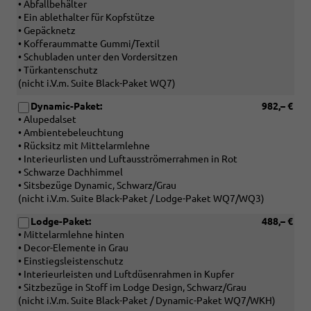
• Abfallbehälter
• Ein ablethalter für Kopfstütze
• Gepäcknetz
• Kofferaummatte Gummi/Textil
• Schubladen unter den Vordersitzen
• Türkantenschutz
(nicht i.V.m. Suite Black-Paket WQ7)
Dynamic-Paket:
982,– €
• Alupedalset
• Ambientebeleuchtung
• Rücksitz mit Mittelarmlehne
• Interieurlisten und Luftausströmerrahmen in Rot
• Schwarze Dachhimmel
• Sitsbezüge Dynamic, Schwarz/Grau
(nicht i.V.m. Suite Black-Paket / Lodge-Paket WQ7/WQ3)
Lodge-Paket:
488,– €
• Mittelarmlehne hinten
• Decor-Elemente in Grau
• Einstiegsleistenschutz
• Interieurleisten und Luftdüsenrahmen in Kupfer
• Sitzbezüge in Stoff im Lodge Design, Schwarz/Grau
(nicht i.V.m. Suite Black-Paket / Dynamic-Paket WQ7/WKH)