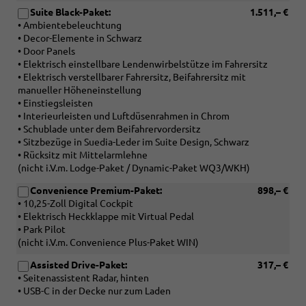
Suite Black-Paket:
1.511,– €
• Ambientebeleuchtung
• Decor-Elemente in Schwarz
• Door Panels
• Elektrisch einstellbare Lendenwirbelstütze im Fahrersitz
• Elektrisch verstellbarer Fahrersitz, Beifahrersitz mit
manueller Höheneinstellung
• Einstiegsleisten
• Interieurleisten und Luftdüsenrahmen in Chrom
• Schublade unter dem Beifahrervordersitz
• Sitzbezüge in Suedia-Leder im Suite Design, Schwarz
• Rücksitz mit Mittelarmlehne
(nicht i.V.m. Lodge-Paket / Dynamic-Paket WQ3/WKH)
Convenience Premium-Paket:
898,– €
• 10,25-Zoll Digital Cockpit
• Elektrisch Heckklappe mit Virtual Pedal
• Park Pilot
(nicht i.V.m. Convenience Plus-Paket WIN)
Assisted Drive-Paket:
317,– €
• Seitenassistent Radar, hinten
• USB-C in der Decke nur zum Laden