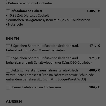
• Beheizte Windschutzscheibe
Infotainment-Paket:
1.305,– €
• 10,25 Zoll Digitales Cockpit
• Amundsen Navigationssystem mit 9,2 Zoll Touchscreen
• Netzradio
INNEN
3-Speichen-Sport-Multifunktionslederlenkrad,
171,– €
beheizbark (nur i.V.m. Manuel Getriebe)
3-Speichen-Sport-Multifunktionslederlenkrad,
171,– €
beheizbar und mit Schaltwippen (nur i.V.m. DSG-Getriebe)
Elektrisch verstellbaren Fahrersitz, elektrisch
488,– €
verstellbare Lordosenstütze im Fahrersitz sowie Schublade
unter dem Beifahrersitz (nur i.V.m. Lodge-Paket WQ3)
Ebener Ladeboden im Kofferraum
184,– €
AUSSEN