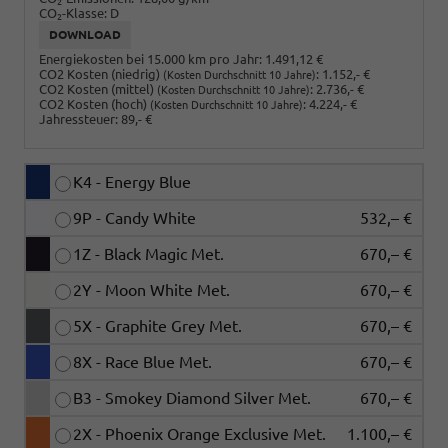
2
CO
-Klasse:
D
2
DOWNLOAD
Energiekosten bei 15.000 km pro Jahr:
1.491,12 €
CO2 Kosten (niedrig)
:
1.152,- €
(Kosten Durchschnitt 10 Jahre)
CO2 Kosten (mittel)
:
2.736,- €
(Kosten Durchschnitt 10 Jahre)
CO2 Kosten (hoch)
:
4.224,- €
(Kosten Durchschnitt 10 Jahre)
Jahressteuer:
89,- €
K4 - Energy Blue
9P - Candy White
532,– €
1Z - Black Magic Met.
670,– €
2Y - Moon White Met.
670,– €
5X - Graphite Grey Met.
670,– €
8X - Race Blue Met.
670,– €
B3 - Smokey Diamond Silver Met.
670,– €
2X - Phoenix Orange Exclusive Met.
1.100,– €