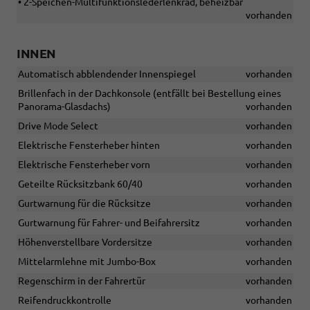
• 2-Speichen-Multifunktionslederlenkrad, beheizbar
vorhanden
INNEN
Automatisch abblendender Innenspiegel
vorhanden
Brillenfach in der Dachkonsole (entfällt bei Bestellung eines
Panorama-Glasdachs)
vorhanden
Drive Mode Select
vorhanden
Elektrische Fensterheber hinten
vorhanden
Elektrische Fensterheber vorn
vorhanden
Geteilte Rücksitzbank 60/40
vorhanden
Gurtwarnung für die Rücksitze
vorhanden
Gurtwarnung für Fahrer- und Beifahrersitz
vorhanden
Höhenverstellbare Vordersitze
vorhanden
Mittelarmlehne mit Jumbo-Box
vorhanden
Regenschirm in der Fahrertür
vorhanden
Reifendruckkontrolle
vorhanden