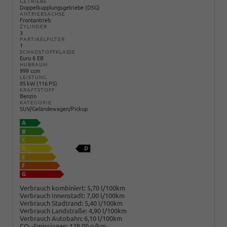
GETRIEBE
Doppelkupplungsgetriebe (DSG)
ANTRIEBSACHSE
Frontantrieb
ZYLINDER
3
PARTIKELFILTER
1
SCHADSTOFFKLASSE
Euro 6 EB
HUBRAUM
999 ccm
LEISTUNG
85 kW (116 PS)
KRAFTSTOFF
Benzin
KATEGORIE
SUV/Geländewagen/Pickup
Verbrauch kombiniert:
5,70 l/100km
Verbrauch Innenstadt:
7,00 l/100km
Verbrauch Stadtrand:
5,40 l/100km
Verbrauch Landstraße:
4,90 l/100km
Verbrauch Autobahn:
6,10 l/100km
CO
-Emissionen:
128,00 g/km