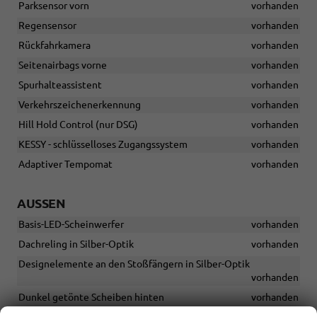
Parksensor vorn
vorhanden
Regensensor
vorhanden
Rückfahrkamera
vorhanden
Seitenairbags vorne
vorhanden
Spurhalteassistent
vorhanden
Verkehrszeichenerkennung
vorhanden
Hill Hold Control (nur DSG)
vorhanden
KESSY - schlüsselloses Zugangssystem
vorhanden
Adaptiver Tempomat
vorhanden
AUSSEN
Basis-LED-Scheinwerfer
vorhanden
Dachreling in Silber-Optik
vorhanden
Designelemente an den Stoßfängern in Silber-Optik
vorhanden
Dunkel getönte Scheiben hinten
vorhanden