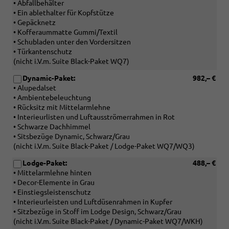
• Abfallbehälter
• Ein ablethalter für Kopfstütze
• Gepäcknetz
• Kofferaummatte Gummi/Textil
• Schubladen unter den Vordersitzen
• Türkantenschutz
(nicht i.V.m. Suite Black-Paket WQ7)
Dynamic-Paket:
982,– €
• Alupedalset
• Ambientebeleuchtung
• Rücksitz mit Mittelarmlehne
• Interieurlisten und Luftausströmerrahmen in Rot
• Schwarze Dachhimmel
• Sitsbezüge Dynamic, Schwarz/Grau
(nicht i.V.m. Suite Black-Paket / Lodge-Paket WQ7/WQ3)
Lodge-Paket:
488,– €
• Mittelarmlehne hinten
• Decor-Elemente in Grau
• Einstiegsleistenschutz
• Interieurleisten und Luftdüsenrahmen in Kupfer
• Sitzbezüge in Stoff im Lodge Design, Schwarz/Grau
(nicht i.V.m. Suite Black-Paket / Dynamic-Paket WQ7/WKH)