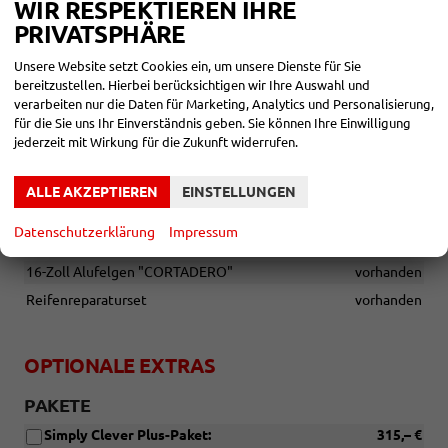
Dachreling in Silber-Optik
vorhanden
WIR RESPEKTIEREN IHRE
Designelemente an den Stoßfängern in Silber-Optik
PRIVATSPHÄRE
vorhanden
Unsere Website setzt Cookies ein, um unsere Dienste für Sie
Dunkel getönte Scheiben hinten
vorhanden
bereitzustellen. Hierbei berücksichtigen wir Ihre Auswahl und
Elektrisch anklappbare Außenspiegel mit Heizung
vorhanden
verarbeiten nur die Daten für Marketing, Analytics und Personalisierung,
für die Sie uns Ihr Einverständnis geben. Sie können Ihre Einwilligung
Fensterrahmen in Chrom-Optik
vorhanden
jederzeit mit Wirkung für die Zukunft widerrufen.
LED-Rückleuchten mit dynamischem Blinklicht
vorhanden
Nebelscheinwerfer mit Abbiegefunktion
vorhanden
ALLE AKZEPTIEREN
EINSTELLUNGEN
Datenschutzerklärung
Impressum
RÄDER & TECHNIK
16-Zoll Alufelgen "CORTADERO"
vorhanden
Reifenreparaturset
vorhanden
OPTIONALE EXTRAS
PAKETE
Simply Clever Plus-Paket:
315,– €