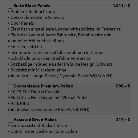
Suite Black-Paket:
1.511,– €
• Ambientebeleuchtung
• Decor-Elemente in Schwarz
• Door Panels
• Elektrisch einstellbare Lendenwirbelstütze im Fahrersitz
• Elektrisch verstellbarer Fahrersitz, Beifahrersitz mit
manueller Höheneinstellung
• Einstiegsleisten
• Interieurleisten und Luftdüsenrahmen in Chrom
• Schublade unter dem Beifahrervordersitz
• Sitzbezüge in Suedia-Leder im Suite Design, Schwarz
• Rücksitz mit Mittelarmlehne
(nicht i.V.m. Lodge-Paket / Dynamic-Paket WQ3/WKH)
Convenience Premium-Paket:
898,– €
• 10,25-Zoll Digital Cockpit
• Elektrisch Heckklappe mit Virtual Pedal
• Park Pilot
(nicht i.V.m. Convenience Plus-Paket WIN)
Assisted Drive-Paket:
317,– €
• Seitenassistent Radar, hinten
• USB-C in der Decke nur zum Laden