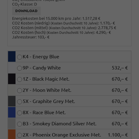
2
CO
-Klasse:
D
2
DOWNLOAD
Energiekosten bei 15.000 km pro Jahr:
1.517,28 €
CO2 Kosten (niedrig)
:
1.170,- €
(Kosten Durchschnitt 10 Jahre)
CO2 Kosten (mittel)
:
2.778,75 €
(Kosten Durchschnitt 10 Jahre)
CO2 Kosten (hoch)
:
4.290,- €
(Kosten Durchschnitt 10 Jahre)
Jahressteuer:
103,- €
K4 - Energy Blue
9P - Candy White
532,– €
1Z - Black Magic Met.
670,– €
2Y - Moon White Met.
670,– €
5X - Graphite Grey Met.
670,– €
8X - Race Blue Met.
670,– €
B3 - Smokey Diamond Silver Met.
670,– €
2X - Phoenix Orange Exclusive Met.
1.100,– €