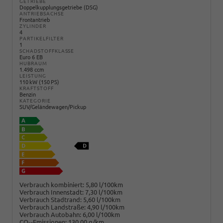
GETRIEBE
Doppelkupplungsgetriebe (DSG)
ANTRIEBSACHSE
Frontantrieb
ZYLINDER
4
PARTIKELFILTER
1
SCHADSTOFFKLASSE
Euro 6 EB
HUBRAUM
1.498 ccm
LEISTUNG
110 kW (150 PS)
KRAFTSTOFF
Benzin
KATEGORIE
SUV/Geländewagen/Pickup
Verbrauch kombiniert:
5,80 l/100km
Verbrauch Innenstadt:
7,30 l/100km
Verbrauch Stadtrand:
5,60 l/100km
Verbrauch Landstraße:
4,90 l/100km
Verbrauch Autobahn:
6,00 l/100km
CO
-Emissionen:
130,00 g/km