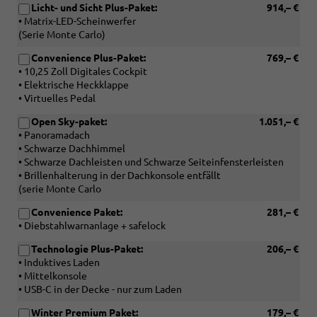
Licht- und Sicht Plus-Paket:
914,– €
• Matrix-LED-Scheinwerfer
(Serie Monte Carlo)
Convenience Plus-Paket:
769,– €
• 10,25 Zoll Digitales Cockpit
• Elektrische Heckklappe
• Virtuelles Pedal
Open Sky-paket:
1.051,– €
• Panoramadach
• Schwarze Dachhimmel
• Schwarze Dachleisten und Schwarze Seiteinfensterleisten
• Brillenhalterung in der Dachkonsole entfällt
(serie Monte Carlo
Convenience Paket:
281,– €
• Diebstahlwarnanlage + safelock
Technologie Plus-Paket:
206,– €
• Induktives Laden
• Mittelkonsole
• USB-C in der Decke - nur zum Laden
Winter Premium Paket:
179,– €