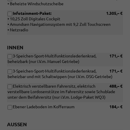
• Beheizte Windschutzscheibe
Infotainment-Paket:
1.305,– €
• 10,25 Zoll Digitales Cockpit
• Amundsen Navigationssystem mit 9,2 Zoll Touchscreen
• Netzradio
INNEN
3-Speichen-Sport-Multifunktionslederlenkrad,
171,– €
beheizbark (nur i.V.m. Manuel Getriebe)
3-Speichen-Sport-Multifunktionslederlenkrad,
171,– €
beheizbar und mit Schaltwippen (nur i.V.m. DSG-Getriebe)
Elektrisch verstellbaren Fahrersitz, elektrisch
488,– €
verstellbare Lordosenstütze im Fahrersitz sowie Schublade
unter dem Beifahrersitz (nur i.V.m. Lodge-Paket WQ3)
Ebener Ladeboden im Kofferraum
184,– €
AUSSEN