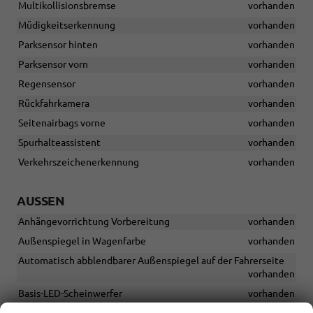
Multikollisionsbremse
vorhanden
Müdigkeitserkennung
vorhanden
Parksensor hinten
vorhanden
Parksensor vorn
vorhanden
Regensensor
vorhanden
Rückfahrkamera
vorhanden
Seitenairbags vorne
vorhanden
Spurhalteassistent
vorhanden
Verkehrszeichenerkennung
vorhanden
AUSSEN
Anhängevorrichtung Vorbereitung
vorhanden
Außenspiegel in Wagenfarbe
vorhanden
Automatisch abblendbarer Außenspiegel auf der Fahrerseite
vorhanden
Basis-LED-Scheinwerfer
vorhanden