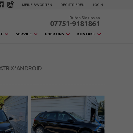
MEINE FAVORITEN
REGISTRIEREN
LOGIN
Rufen Sie uns an
07751-9181861
KT
SERVICE
ÜBER UNS
KONTAKT
MATRIX*ANDROID