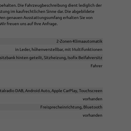
behalten. Die Fahrzeugbeschreibung dient lediglich der
stung im kaufrechtlichen Sinne dar. Die abgebildete
 Den genauen Ausstattungsumfang erhalten Sie von
Wir freuen uns auf Ihre Anfrage.
2-Zonen-Klimaautomatik
in Leder, höhenverstellbar, mit Multifunktionen
sitzbank hinten geteilt, Sitzheizung, Isofix Beifahrersitz
Fahrer
italradio DAB, Android Auto, Apple CarPlay, Touchscreen
vorhanden
Freisprecheinrichtung, Bluetooth
vorhanden