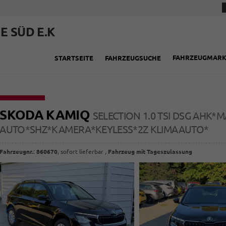
E SÜD E.K
FAHRZEUGMAR
STARTSEITE
FAHRZEUGSUCHE
SKODA KAMIQ
SELECTION 1.0 TSI DSG AHK*
AUTO*SHZ*KAMERA*KEYLESS*2Z KLIMAAUTO*
Fahrzeugnr.
:
860670
,
sofort lieferbar
,
Fahrzeug mit Tageszulassung