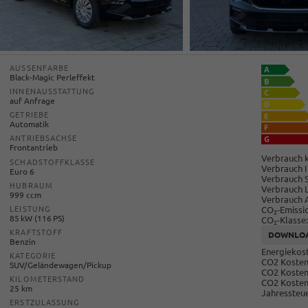
AUSSENFARBE
Black-Magic Perleffekt
INNENAUSSTATTUNG
auf Anfrage
GETRIEBE
Automatik
ANTRIEBSACHSE
Frontantrieb
Verbrauch k
SCHADSTOFFKLASSE
Verbrauch I
Euro 6
Verbrauch 
HUBRAUM
Verbrauch 
999 ccm
Verbrauch 
CO
-Emissi
LEISTUNG
2
85 kW (116 PS)
CO
-Klasse:
2
KRAFTSTOFF
DOWNLO
Benzin
Energiekost
KATEGORIE
CO2 Kosten 
SUV/Geländewagen/Pickup
CO2 Kosten
KILOMETERSTAND
CO2 Kosten
25 km
Jahressteue
ERSTZULASSUNG