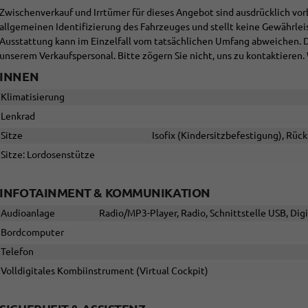
Zwischenverkauf und Irrtümer für dieses Angebot sind ausdrücklich vor
allgemeinen Identifizierung des Fahrzeuges und stellt keine Gewährlei
Ausstattung kann im Einzelfall vom tatsächlichen Umfang abweichen.
unserem Verkaufspersonal. Bitte zögern Sie nicht, uns zu kontaktieren. 
INNEN
Klimatisierung
Lenkrad
Sitze
Isofix (Kindersitzbefestigung), Rück
Sitze: Lordosenstütze
INFOTAINMENT & KOMMUNIKATION
Audioanlage
Radio/MP3-Player, Radio, Schnittstelle USB, Dig
Bordcomputer
Telefon
Volldigitales Kombiinstrument (Virtual Cockpit)