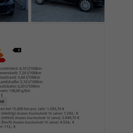
ombiniert:
6,10 l/100km
nnenstadt:
7,20 l/100km
Stadtrand:
5,60 l/100km
Landstraße:
5,10 l/100km
Autobahn:
6,20 l/100km
onen:
138,00 g/km
E
AD
en bei 15.000 km pro Jahr:
1.595,76 €
(niedrig)
:
1.242,- €
(Kosten Durchschnitt 10 Jahre)
 (mittel)
:
2.949,75 €
(Kosten Durchschnitt 10 Jahre)
 (hoch)
:
4.554,- €
(Kosten Durchschnitt 10 Jahre)
r:
112,- €