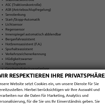
ASC (Traktionskontrolle)
ASR (Antriebsschlupfregelung)
Servolenkung
Start-/Stopp-Automatik
Lichtsensor
Regensensor
Innenspiegel automatisch abblendbar
Berganfahrassistent
Notbremsassistent (F.A.)
Spurhalteassistent
Verkehrszeichenerkennung
Müdigkeitswarner
Notrufsystem
Geschwindigkeitsregelanlage
Geschwindigkeitsbegrenzer
WIR RESPEKTIEREN IHRE PRIVATSPHÄRE
Elektrische Wegfahrsperre
nsere Website setzt Cookies ein, um unsere Dienste für Sie
6 Airbags
Fahrer Airbag
ereitzustellen. Hierbei berücksichtigen wir Ihre Auswahl und
Beifahrer-Airbag ausschaltbar
erarbeiten nur die Daten für Marketing, Analytics und
Beifahrer-Airbag
ersonalisierung, für die Sie uns Ihr Einverständnis geben. Sie
Seiten-Airbags