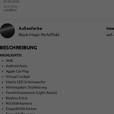
01.02.2026
ZUSTAND
unfallfrei
Außenfarbe
Inn
Black-Magic Perleffekt
auf
BESCHREIBUNG
HIGHLIGHTS:
AHK
Android Auto
Apple Car Play
Virtual Cockpit
Matrix LED Scheinwerfer
Winterpaket: Sitzheizung
Fernlichtassistent (Light Assist)
Keyless Entry
Rückfahrkamera
Einparkhilfe hinten
Einparkhilfe vorne