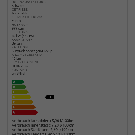
INNENAUSSTATTUNG
Schwarz
GETRIEBE
Automatik
SCHADSTOFFKLASSE
Euro 6
HUBRAUM
999 ccm
LEISTUNG
85 kW (116 PS)
KRAFTSTOFF
Benzin
KATEGORIE
SUV/Geländewagen/Pickup
KILOMETERSTAND
10 km
ERSTZULASSUNG
01.06.2026
ZUSTAND
unfallfrei
Verbrauch kombiniert:
5,90 l/100km
Verbrauch Innenstadt:
7,20 l/100km
Verbrauch Stadtrand:
5,60 l/100km
Verbrauch Landstraße:
5,10 l/100km