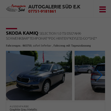
AUTOGALERIE SÜD E.K
07751-9181861
SKODA KAMIQ
SELECTION 1.0 TSI DSG*AHK-
SCHWENKBAR*TEMPOMAT*PDC-HINTEN*KEYLESS-GO*SHZ*
Fahrzeugnr.
:
865750
,
sofort lieferbar
,
Fahrzeug mit Tageszulassung
AUSSENFARBE
Graphite Grau Metallic