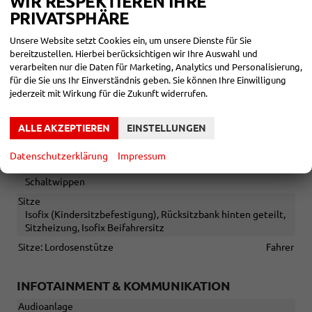
WIR RESPEKTIEREN IHRE
PRIVATSPHÄRE
Sonstiges
Irrtümer vorbehalten
Unsere Website setzt Cookies ein, um unsere Dienste für Sie
bereitzustellen. Hierbei berücksichtigen wir Ihre Auswahl und
verarbeiten nur die Daten für Marketing, Analytics und Personalisierung,
INNEN
für die Sie uns Ihr Einverständnis geben. Sie können Ihre Einwilligung
jederzeit mit Wirkung für die Zukunft widerrufen.
Armlehnen
Mittelarmlehne
Fensterheber
elektrisch
ALLE AKZEPTIEREN
EINSTELLUNGEN
Klimatisierung
2-Zonen-Klimaautomatik
Lenkrad
Datenschutzerklärung
Impressum
in Leder, höhenverstellbar, mit Multifunktionen, mit
Schaltwippen
Sitze
Isofix (Kindersitzbefestigung), Rücksitzbank hinten geteilt,
Sitzheizung, Isofix Beifahrersitz
Sitze: Lordosenstütze
Fahrer
INFOTAINMENT & KOMMUNIKATION
Audioanlage