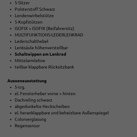
5-Sitzer
Polsterstoff Schwarz
Lendenwirbelstütze
5-Kopfstützen
ISOFIX + ISOFIX (Beifahrersitz)
MULTIFUNKTIONS-LEDERLENKRAD
Lederschalthebel
Lenksäule höhenverstellbar
Schaltwippen am Lenkrad
Mittelarmlehne
teilbar klappbare Rücksitzbank
Aussenausstattung
5-trg.
el. Fensterheber vorne + hinten
Dachreling schwarz
abgedunkelte Heckscheiben
el. heranklappbare und beheizbare Außenspiegel
Colorverglasung
Regensensor