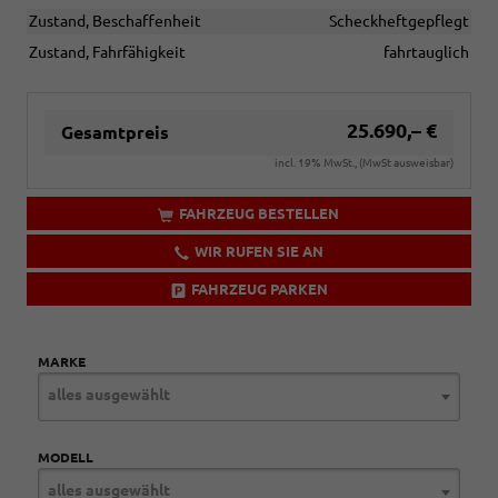
Zustand, Beschaffenheit
Scheckheftgepflegt
Zustand, Fahrfähigkeit
fahrtauglich
25.690,– €
Gesamtpreis
incl. 19% MwSt., (MwSt ausweisbar)
FAHRZEUG BESTELLEN
WIR RUFEN SIE AN
FAHRZEUG PARKEN
MARKE
alles ausgewählt
MODELL
alles ausgewählt