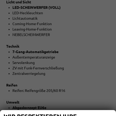
Licht und Sicht
LED-SCHEINWERFER (VOLL)
LED-Heckleuchten
Lichtautomatik
Coming-Home-Funktion
Leaving-Home-Funktion
NEBELSCHEINWERFER
Technik
7-Gang-Automatikgetriebe
Außentemperaturanzeige
Servolenkung
ZV mit Funk-Fernverschließung
Zentralverriegelung
Reifen
Reifen: Reifengröße 205/60 R16
Umwelt
Abgaskonzept EU6e
START-STOPP-Automatik