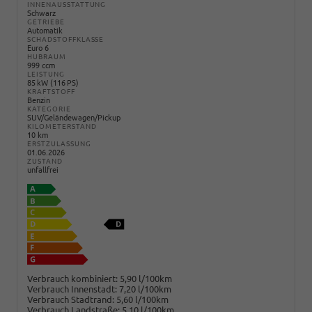
INNENAUSSTATTUNG
Schwarz
GETRIEBE
Automatik
SCHADSTOFFKLASSE
Euro 6
HUBRAUM
999 ccm
LEISTUNG
85 kW (116 PS)
KRAFTSTOFF
Benzin
KATEGORIE
SUV/Geländewagen/Pickup
KILOMETERSTAND
10 km
ERSTZULASSUNG
01.06.2026
ZUSTAND
unfallfrei
Verbrauch kombiniert:
5,90 l/100km
Verbrauch Innenstadt:
7,20 l/100km
Verbrauch Stadtrand:
5,60 l/100km
Verbrauch Landstraße:
5,10 l/100km