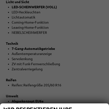
Licht und Sicht
LED-SCHEINWERFER (VOLL)
LED-Heckleuchten
Lichtautomatik
Coming-Home-Funktion
Leaving-Home-Funktion
NEBELSCHEINWERFER
Technik
7-Gang-Automatikgetriebe
Außentemperaturanzeige
Servolenkung
ZV mit Funk-Fernverschließung
Zentralverriegelung
Reifen
Reifen: Reifengröße 205/60 R16
Umwelt
Abgaskonzept EU6e
START-STOPP-Automatik