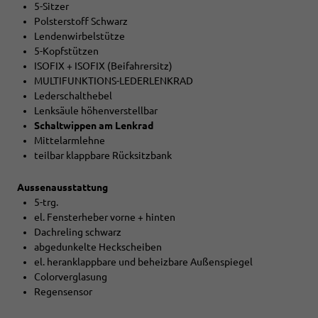
5-Sitzer
Polsterstoff Schwarz
Lendenwirbelstütze
5-Kopfstützen
ISOFIX + ISOFIX (Beifahrersitz)
MULTIFUNKTIONS-LEDERLENKRAD
Lederschalthebel
Lenksäule höhenverstellbar
Schaltwippen am Lenkrad
Mittelarmlehne
teilbar klappbare Rücksitzbank
Aussenausstattung
5-trg.
el. Fensterheber vorne + hinten
Dachreling schwarz
abgedunkelte Heckscheiben
el. heranklappbare und beheizbare Außenspiegel
Colorverglasung
Regensensor