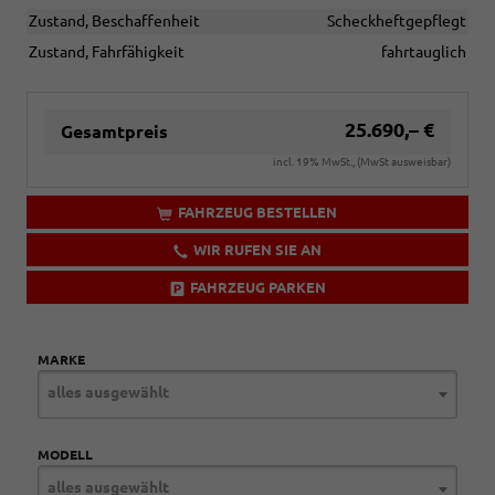
Zustand, Beschaffenheit
Scheckheftgepflegt
Zustand, Fahrfähigkeit
fahrtauglich
25.690,– €
Gesamtpreis
incl. 19% MwSt., (MwSt ausweisbar)
FAHRZEUG BESTELLEN
WIR RUFEN SIE AN
FAHRZEUG PARKEN
MARKE
alles ausgewählt
MODELL
alles ausgewählt