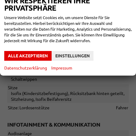
WIR RESPEKTIEREN IHRE
PRIVATSPHÄRE
Sonstiges
Irrtümer vorbehalten
Unsere Website setzt Cookies ein, um unsere Dienste für Sie
bereitzustellen. Hierbei berücksichtigen wir Ihre Auswahl und
verarbeiten nur die Daten für Marketing, Analytics und Personalisierung,
INNEN
für die Sie uns Ihr Einverständnis geben. Sie können Ihre Einwilligung
jederzeit mit Wirkung für die Zukunft widerrufen.
Armlehnen
Mittelarmlehne
Fensterheber
elektrisch
ALLE AKZEPTIEREN
EINSTELLUNGEN
Klimatisierung
2-Zonen-Klimaautomatik
Lenkrad
Datenschutzerklärung
Impressum
in Leder, höhenverstellbar, mit Multifunktionen, mit
Schaltwippen
Sitze
Isofix (Kindersitzbefestigung), Rücksitzbank hinten geteilt,
Sitzheizung, Isofix Beifahrersitz
Sitze: Lordosenstütze
Fahrer
INFOTAINMENT & KOMMUNIKATION
Audioanlage