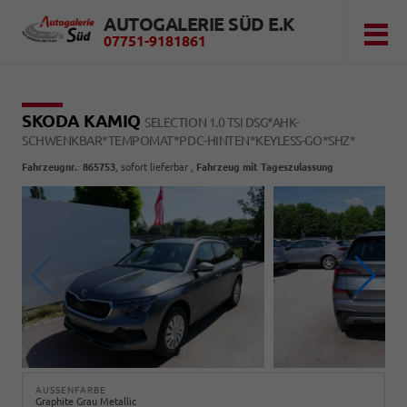
AUTOGALERIE SÜD E.K
07751-9181861
SKODA KAMIQ
SELECTION 1.0 TSI DSG*AHK-
SCHWENKBAR*TEMPOMAT*PDC-HINTEN*KEYLESS-GO*SHZ*
Fahrzeugnr.
:
865753
,
sofort lieferbar
,
Fahrzeug mit Tageszulassung
AUSSENFARBE
Graphite Grau Metallic