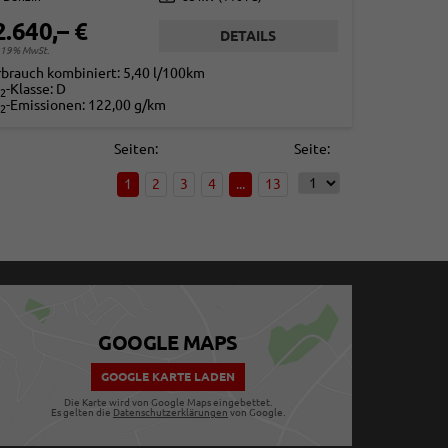
2.640,– €
DETAILS
. 19% MwSt.
rbrauch kombiniert:
5,40 l/100km
-Klasse:
D
2
-Emissionen:
122,00 g/km
2
Seiten:
Seite:
1
2
3
4
...
13
GOOGLE MAPS
GOOGLE KARTE LADEN
Die Karte wird von Google Maps eingebettet.
Es gelten die
Datenschutzerklärungen
von Google.