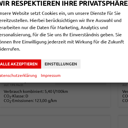
WIR RESPEKTIEREN IHRE PRIVATSPHÄRE
nsere Website setzt Cookies ein, um unsere Dienste für Sie
ereitzustellen. Hierbei berücksichtigen wir Ihre Auswahl und
erarbeiten nur die Daten für Marketing, Analytics und
ersonalisierung, für die Sie uns Ihr Einverständnis geben. Sie
SKODA KAMIQ
S
önnen Ihre Einwilligung jederzeit mit Wirkung für die Zukunft
ESSENCE 1,0 TSI 70KW WINTER
SE
iderrufen.
unverbindliche Lieferzeit:
3 Monate
Neuwagen
unv
ALLE AKZEPTIEREN
EINSTELLUNGEN
Fahrzeugnr.
857854
Getriebe
Schalt. 5-Gang
Fahrzeugnr.
Kraftstoff
Benzin
Leistung
70 kW (95 PS)
Kraftstoff
atenschutzerklärung
Impressum
21.490,– €
2
DETAILS
incl. 19% MwSt.
incl
Verbrauch kombiniert:
5,40 l/100km
Ve
CO
-Klasse:
D
CO
2
CO
-Emissionen:
123,00 g/km
CO
2