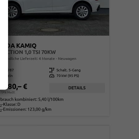
KODA KAMIQ
LECTION 1,0 TSI 70KW
erbindliche Lieferzeit:
4 Monate
Neuwagen
859787
Getriebe
Schalt. 5-Gang
Benzin
Leistung
70 kW (95 PS)
1.580,– €
DETAILS
. 19% MwSt.
rbrauch kombiniert:
5,40 l/100km
-Klasse:
D
2
-Emissionen:
123,00 g/km
2