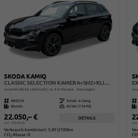
SKODA KAMIQ
S
CLASSIC SELECTION KAMERA+SHZ+KLIMA+TEMPOMAT+LED+16" LM
unverbindliche Lieferzeit: ca. 3-6 Monate
Neuwagen
unv
Fahrzeugnr.
860234
Getriebe
Schalt. 6-Gang
Fahrzeugnr.
Kraftstoff
Benzin
Leistung
85 kW (116 PS)
Kraftstoff
22.050,– €
2
DETAILS
incl. 19% MwSt.
incl
Verbrauch kombiniert:
5,40 l/100km
Ve
CO
-Klasse:
D
CO
2