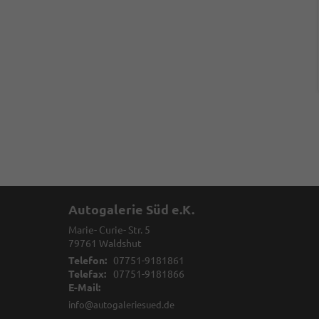
Autogalerie Süd e.K.
Marie- Curie- Str. 5
79761
Waldshut
Telefon:
07751-9181861
Telefax:
07751-9181866
E-Mail:
info@autogaleriesued.de