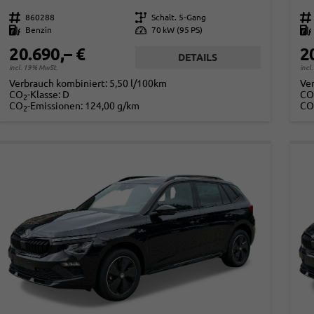
Fahrzeugnr.
860288
Getriebe
Schalt. 5-Gang
Fahrzeugnr.
Kraftstoff
Benzin
Leistung
70 kW (95 PS)
Kraftstoff
20.690,– €
2
DETAILS
incl. 19% MwSt.
incl
Verbrauch kombiniert:
5,50 l/100km
Ve
CO
-Klasse:
D
CO
2
CO
-Emissionen:
124,00 g/km
CO
2