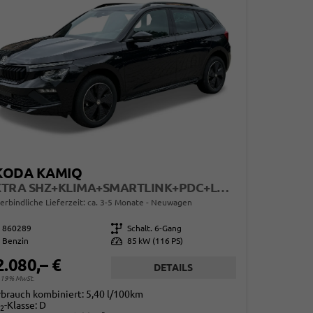
KODA KAMIQ
EXTRA SHZ+KLIMA+SMARTLINK+PDC+LED+TEMPOMAT
erbindliche Lieferzeit: ca. 3-5 Monate
Neuwagen
860289
Getriebe
Schalt. 6-Gang
Benzin
Leistung
85 kW (116 PS)
2.080,– €
DETAILS
. 19% MwSt.
rbrauch kombiniert:
5,40 l/100km
-Klasse:
D
2