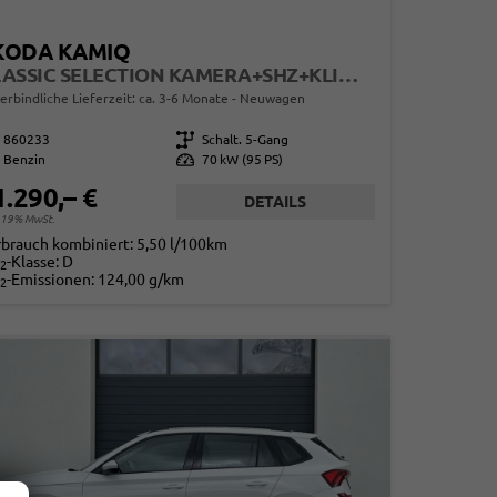
KODA KAMIQ
CLASSIC SELECTION KAMERA+SHZ+KLIMA+TEMPOMAT+LED+16" LM
erbindliche Lieferzeit: ca. 3-6 Monate
Neuwagen
860233
Getriebe
Schalt. 5-Gang
Benzin
Leistung
70 kW (95 PS)
1.290,– €
DETAILS
. 19% MwSt.
rbrauch kombiniert:
5,50 l/100km
-Klasse:
D
2
-Emissionen:
124,00 g/km
2