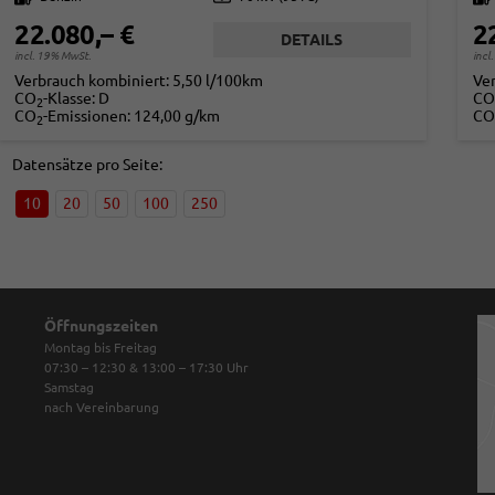
22.080,– €
2
DETAILS
incl. 19% MwSt.
incl
Verbrauch kombiniert:
5,50 l/100km
Ve
CO
-Klasse:
D
CO
2
CO
-Emissionen:
124,00 g/km
CO
2
Datensätze pro Seite:
10
20
50
100
250
Öffnungszeiten
Montag bis Freitag
07:30 – 12:30 & 13:00 – 17:30
Uhr
Samstag
nach Vereinbarung