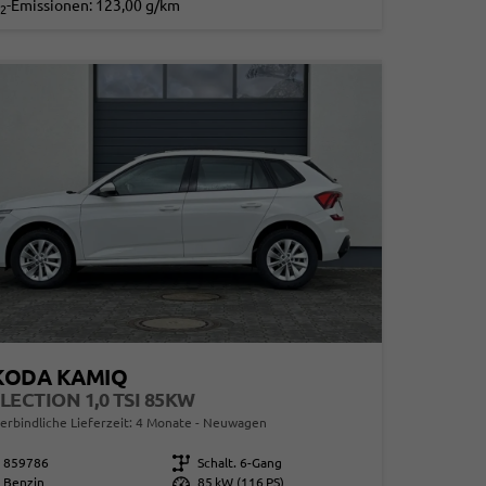
-Emissionen:
123,00 g/km
2
KODA KAMIQ
LECTION 1,0 TSI 85KW
erbindliche Lieferzeit:
4 Monate
Neuwagen
859786
Getriebe
Schalt. 6-Gang
Benzin
Leistung
85 kW (116 PS)