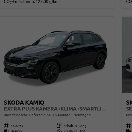
CO
-Emissionen:
123,00 g/km
CO
2
SKODA KAMIQ
S
EXTRA PLUS KAMERA+KLIMA+SMARTLINK+PDC+LED+TEMPOMAT
SE
unverbindliche Lieferzeit: ca. 3-5 Monate
Neuwagen
unv
Fahrzeugnr.
860293
Getriebe
Schalt. 5-Gang
Fahrzeugnr.
Kraftstoff
Benzin
Leistung
70 kW (95 PS)
Kraftstoff