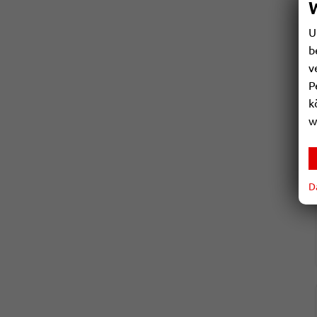
U
b
v
P
k
w
D