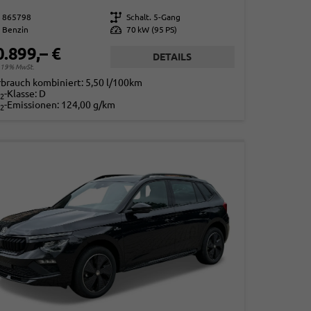
865798
Getriebe
Schalt. 5-Gang
Benzin
Leistung
70 kW (95 PS)
0.899,– €
DETAILS
. 19% MwSt.
rbrauch kombiniert:
5,50 l/100km
-Klasse:
D
2
-Emissionen:
124,00 g/km
2