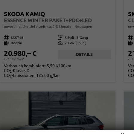
SKODA KAMIQ
S
ESSENCE WINTER PAKET+PDC+LED
unverbindliche Lieferzeit: ca. 2-3 Monate
Neuwagen
unv
Fahrzeugnr.
855716
Getriebe
Schalt. 5-Gang
Fahrzeugnr.
Kraftstoff
Benzin
Leistung
70 kW (95 PS)
Kraftstoff
20.980,– €
2
DETAILS
incl. 19% MwSt.
incl
Verbrauch kombiniert:
5,50 l/100km
Ve
CO
-Klasse:
D
CO
2
CO
-Emissionen:
125,00 g/km
CO
2