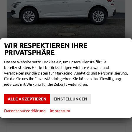
WIR RESPEKTIEREN IHRE
SKODA KAMIQ
PRIVATSPHÄRE
SELECTION 1,0 TSI 70KW
unverbindliche Lieferzeit:
4 Monate
Neuwagen
Unsere Website setzt Cookies ein, um unsere Dienste für Sie
bereitzustellen. Hierbei berücksichtigen wir Ihre Auswahl und
Fahrzeugnr.
859787
Getriebe
Schalt. 5-Gang
verarbeiten nur die Daten für Marketing, Analytics und Personalisierung,
Kraftstoff
Benzin
Leistung
70 kW (95 PS)
für die Sie uns Ihr Einverständnis geben. Sie können Ihre Einwilligung
jederzeit mit Wirkung für die Zukunft widerrufen.
21.580,– €
DETAILS
incl. 19% MwSt.
Verbrauch kombiniert:
5,40 l/100km
ALLE AKZEPTIEREN
EINSTELLUNGEN
CO
-Klasse:
D
2
CO
-Emissionen:
123,00 g/km
2
Datenschutzerklärung
Impressum