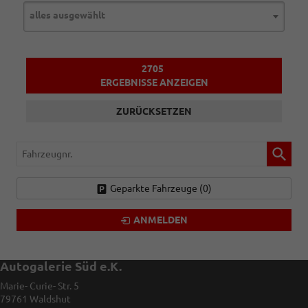
alles ausgewählt
2705
ERGEBNISSE ANZEIGEN
ZURÜCKSETZEN
Fahrzeugnr.
Geparkte Fahrzeuge (
0
)
ANMELDEN
Autogalerie Süd e.K.
Marie- Curie- Str. 5
79761
Waldshut