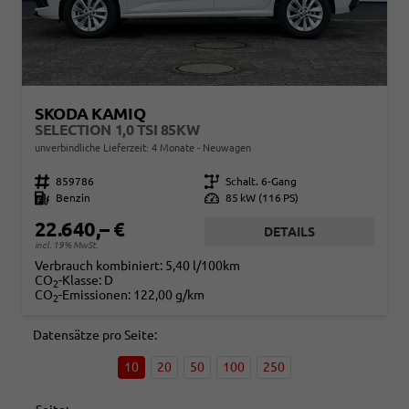
SKODA KAMIQ
SELECTION 1,0 TSI 85KW
unverbindliche Lieferzeit:
4 Monate
Neuwagen
Fahrzeugnr.
859786
Getriebe
Schalt. 6-Gang
Kraftstoff
Benzin
Leistung
85 kW (116 PS)
22.640,– €
DETAILS
incl. 19% MwSt.
Verbrauch kombiniert:
5,40 l/100km
CO
-Klasse:
D
2
CO
-Emissionen:
122,00 g/km
2
Datensätze pro Seite:
10
20
50
100
250