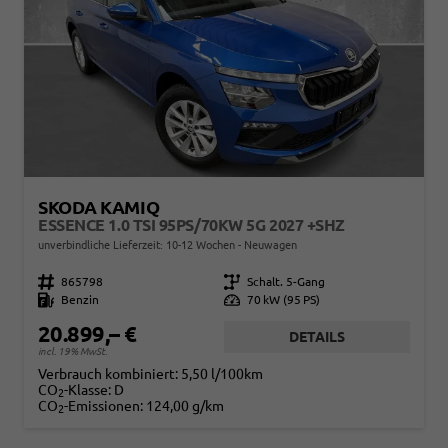
SKODA KAMIQ
ESSENCE 1.0 TSI 95PS/70KW 5G 2027 +SHZ
unverbindliche Lieferzeit: 10-12 Wochen
Neuwagen
Fahrzeugnr.
865798
Getriebe
Schalt. 5-Gang
Kraftstoff
Benzin
Leistung
70 kW (95 PS)
20.899,– €
DETAILS
incl. 19% MwSt.
Verbrauch kombiniert:
5,50 l/100km
CO
-Klasse:
D
2
CO
-Emissionen:
124,00 g/km
2