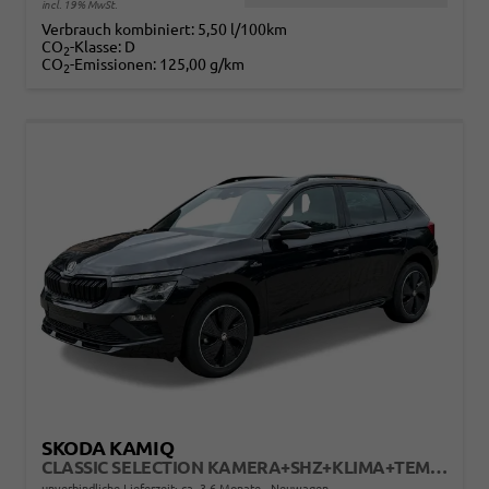
incl. 19% MwSt.
Verbrauch kombiniert:
5,50 l/100km
CO
-Klasse:
D
2
CO
-Emissionen:
125,00 g/km
2
SKODA KAMIQ
CLASSIC SELECTION KAMERA+SHZ+KLIMA+TEMPOMAT+LED+16" LM
unverbindliche Lieferzeit: ca. 3-6 Monate
Neuwagen