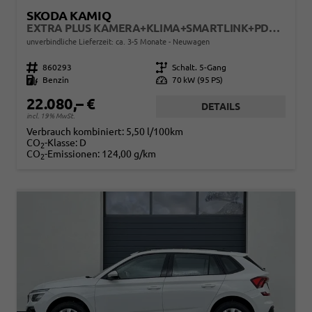
SKODA KAMIQ
EXTRA PLUS KAMERA+KLIMA+SMARTLINK+PDC+LED+TEMPOMAT
unverbindliche Lieferzeit: ca. 3-5 Monate
Neuwagen
Fahrzeugnr.
860293
Getriebe
Schalt. 5-Gang
Kraftstoff
Benzin
Leistung
70 kW (95 PS)
22.080,– €
DETAILS
incl. 19% MwSt.
Verbrauch kombiniert:
5,50 l/100km
CO
-Klasse:
D
2
CO
-Emissionen:
124,00 g/km
2