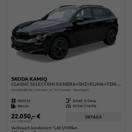
SKODA KAMIQ
CLASSIC SELECTION KAMERA+SHZ+KLIMA+TEMPOMAT+LED+16" LM
unverbindliche Lieferzeit: ca. 3-6 Monate
Neuwagen
Fahrzeugnr.
860234
Getriebe
Schalt. 6-Gang
Kraftstoff
Benzin
Leistung
85 kW (116 PS)
22.050,– €
DETAILS
incl. 19% MwSt.
Verbrauch kombiniert:
5,40 l/100km