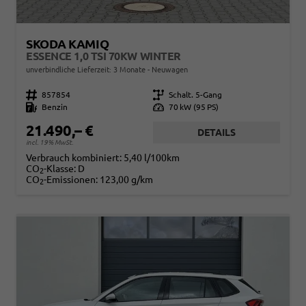
SKODA KAMIQ
ESSENCE 1,0 TSI 70KW WINTER
unverbindliche Lieferzeit:
3 Monate
Neuwagen
Fahrzeugnr.
857854
Getriebe
Schalt. 5-Gang
Kraftstoff
Benzin
Leistung
70 kW (95 PS)
21.490,– €
DETAILS
incl. 19% MwSt.
Verbrauch kombiniert:
5,40 l/100km
CO
-Klasse:
D
2
CO
-Emissionen:
123,00 g/km
2