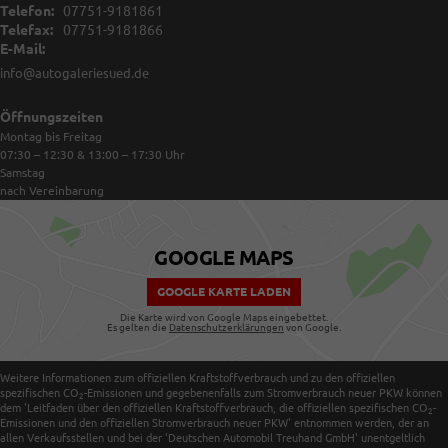
Telefon:
07751-9181861
Telefax:
07751-9181866
E-Mail:
info@autogaleriesued.de
Öffnungszeiten
Montag bis Freitag
07:30 – 12:30 & 13:00 – 17:30
Uhr
Samstag
nach Vereinbarung
GOOGLE MAPS
GOOGLE KARTE LADEN
Die Karte wird von Google Maps eingebettet.
Es gelten die
Datenschutzerklärungen
von Google.
Weitere Informationen zum offiziellen Kraftstoffverbrauch und zu den offiziellen
spezifischen CO
-Emissionen und gegebenenfalls zum Stromverbrauch neuer PKW können
2
dem 'Leitfaden über den offiziellen Kraftstoffverbrauch, die offiziellen spezifischen CO
-
2
Emissionen und den offiziellen Stromverbrauch neuer PKW' entnommen werden, der an
allen Verkaufsstellen und bei der 'Deutschen Automobil Treuhand GmbH' unentgeltlich