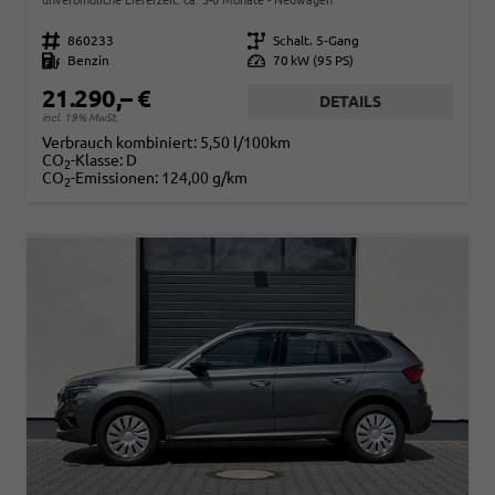
Fahrzeugnr.
860233
Getriebe
Schalt. 5-Gang
Kraftstoff
Benzin
Leistung
70 kW (95 PS)
21.290,– €
DETAILS
incl. 19% MwSt.
Verbrauch kombiniert:
5,50 l/100km
CO
-Klasse:
D
2
CO
-Emissionen:
124,00 g/km
2