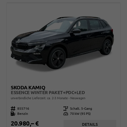
SKODA KAMIQ
ESSENCE WINTER PAKET+PDC+LED
unverbindliche Lieferzeit: ca. 2-3 Monate
Neuwagen
Fahrzeugnr.
855716
Getriebe
Schalt. 5-Gang
Kraftstoff
Benzin
Leistung
70 kW (95 PS)
20.980,– €
DETAILS