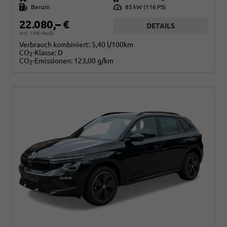
Kraftstoff
Benzin
Leistung
85 kW (116 PS)
22.080,– €
DETAILS
incl. 19% MwSt.
Verbrauch kombiniert:
5,40 l/100km
CO
-Klasse:
D
2
CO
-Emissionen:
123,00 g/km
2