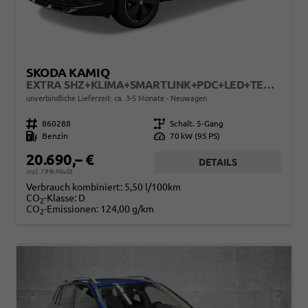
SKODA KAMIQ
EXTRA SHZ+KLIMA+SMARTLINK+PDC+LED+TEMPOMAT
unverbindliche Lieferzeit: ca. 3-5 Monate
Neuwagen
Fahrzeugnr.
860288
Getriebe
Schalt. 5-Gang
Kraftstoff
Benzin
Leistung
70 kW (95 PS)
20.690,– €
DETAILS
incl. 19% MwSt.
Verbrauch kombiniert:
5,50 l/100km
CO
-Klasse:
D
2
CO
-Emissionen:
124,00 g/km
2