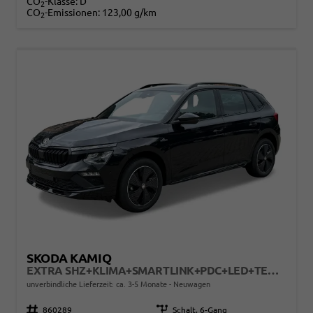
CO
-Klasse:
D
2
CO
-Emissionen:
123,00 g/km
2
SKODA KAMIQ
EXTRA SHZ+KLIMA+SMARTLINK+PDC+LED+TEMPOMAT
unverbindliche Lieferzeit: ca. 3-5 Monate
Neuwagen
Fahrzeugnr.
860289
Getriebe
Schalt. 6-Gang