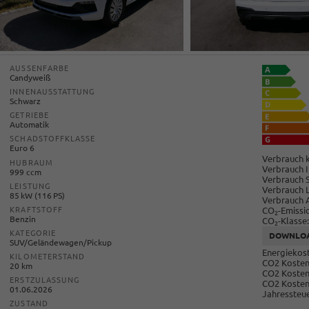
AUSSENFARBE
Candyweiß
INNENAUSSTATTUNG
Schwarz
GETRIEBE
Automatik
SCHADSTOFFKLASSE
Euro 6
Verbrauch k
HUBRAUM
Verbrauch I
999 ccm
Verbrauch 
LEISTUNG
Verbrauch 
85 kW (116 PS)
Verbrauch 
CO
-Emissi
KRAFTSTOFF
2
Benzin
CO
-Klasse:
2
KATEGORIE
DOWNLO
SUV/Geländewagen/Pickup
Energiekost
KILOMETERSTAND
CO2 Kosten 
20 km
CO2 Kosten
ERSTZULASSUNG
CO2 Kosten
01.06.2026
Jahressteue
ZUSTAND