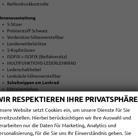
Reifendruckkontrolle
Innenausstattung
5-Sitzer
Polsterstoff Schwarz
Vordersitze höhenverstellbar
Lendenwirbelstütze
5-Kopfstützen
ISOFIX + ISOFIX (Beifahrersitz)
MULTIFUNKTIONS-LEDERLENKRAD
Lederschalthebel
Lenksäule höhenverstellbar
Schaltwippen am Lenkrad
Mittelarmlehne
teilbar klappbare Rücksitzbank
WIR RESPEKTIEREN IHRE PRIVATSPHÄRE
Aussenausstattung
nsere Website setzt Cookies ein, um unsere Dienste für Sie
5-trg.
ereitzustellen. Hierbei berücksichtigen wir Ihre Auswahl und
el. Fensterheber vorne + hinten
erarbeiten nur die Daten für Marketing, Analytics und
Dachreling schwarz
ersonalisierung, für die Sie uns Ihr Einverständnis geben. Sie
abgedunkelte Heckscheiben