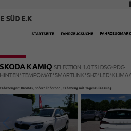
E SÜD E.K
FAHRZEUGMAR
STARTSEITE
FAHRZEUGSUCHE
SKODA KAMIQ
SELECTION 1.0 TSI DSG*PDC-
HINTEN*TEMPOMAT*SMARTLINK*SHZ*LED*KLIMA
Fahrzeugnr.
:
865845
,
sofort lieferbar
,
Fahrzeug mit Tageszulassung