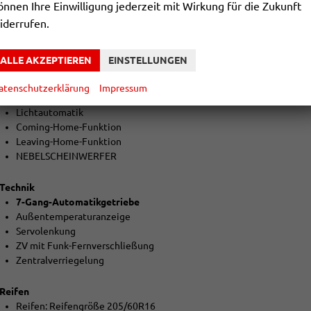
önnen Ihre Einwilligung jederzeit mit Wirkung für die Zukunft
el. heranklappbare und beheizbare Außenspiegel
iderrufen.
Colorverglasung
Regensensor
ALLE AKZEPTIEREN
EINSTELLUNGEN
Licht und Sicht
LED-SCHEINWERFER (VOLL)
atenschutzerklärung
Impressum
LED-Heckleuchten
Lichtautomatik
Coming-Home-Funktion
Leaving-Home-Funktion
NEBELSCHEINWERFER
Technik
7-Gang-Automatikgetriebe
Außentemperaturanzeige
Servolenkung
ZV mit Funk-Fernverschließung
Zentralverriegelung
Reifen
Reifen: Reifengröße 205/60R16