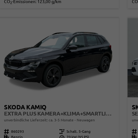
CO
-Emissionen:
123,00 g/km
CO
2
SKODA KAMIQ
S
EXTRA PLUS KAMERA+KLIMA+SMARTLINK+PDC+LED+TEMPOMAT
SE
unverbindliche Lieferzeit: ca. 3-5 Monate
Neuwagen
unv
Fahrzeugnr.
860293
Getriebe
Schalt. 5-Gang
Fahrzeugnr.
Kraftstoff
Benzin
Leistung
70 kW (95 PS)
Kraftstoff