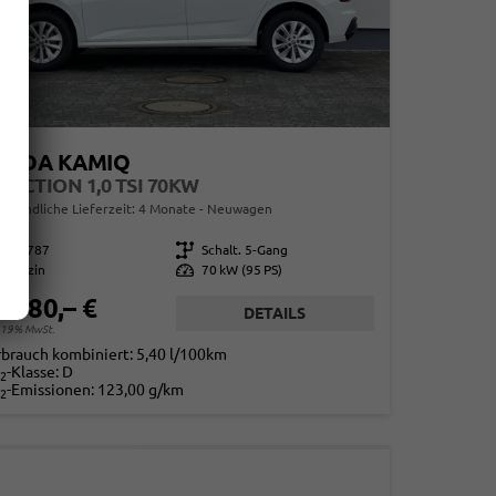
KODA KAMIQ
LECTION 1,0 TSI 70KW
erbindliche Lieferzeit:
4 Monate
Neuwagen
859787
Getriebe
Schalt. 5-Gang
Benzin
Leistung
70 kW (95 PS)
1.580,– €
DETAILS
. 19% MwSt.
rbrauch kombiniert:
5,40 l/100km
-Klasse:
D
2
-Emissionen:
123,00 g/km
2