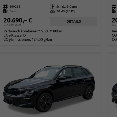
Fahrzeugnr.
860288
Getriebe
Schalt. 5-Gang
Fahrzeugnr.
Kraftstoff
Benzin
Leistung
70 kW (95 PS)
Kraftstoff
20.690,– €
2
DETAILS
incl. 19% MwSt.
incl
Verbrauch kombiniert:
5,50 l/100km
Ve
CO
-Klasse:
D
CO
2
CO
-Emissionen:
124,00 g/km
CO
2