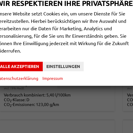
WIR RESPEKTIEREN IHRE PRIVATSPHÄRE
nsere Website setzt Cookies ein, um unsere Dienste für Sie
ereitzustellen. Hierbei berücksichtigen wir Ihre Auswahl und
erarbeiten nur die Daten für Marketing, Analytics und
ersonalisierung, für die Sie uns Ihr Einverständnis geben. Sie
SKODA KAMIQ
S
önnen Ihre Einwilligung jederzeit mit Wirkung für die Zukunft
ESSENCE 1,0 TSI 70KW WINTER
SE
iderrufen.
unverbindliche Lieferzeit:
3 Monate
Neuwagen
unv
ALLE AKZEPTIEREN
EINSTELLUNGEN
Fahrzeugnr.
857854
Getriebe
Schalt. 5-Gang
Fahrzeugnr.
Kraftstoff
Benzin
Leistung
70 kW (95 PS)
Kraftstoff
atenschutzerklärung
Impressum
21.490,– €
2
DETAILS
incl. 19% MwSt.
incl
Verbrauch kombiniert:
5,40 l/100km
Ve
CO
-Klasse:
D
CO
2
CO
-Emissionen:
123,00 g/km
CO
2