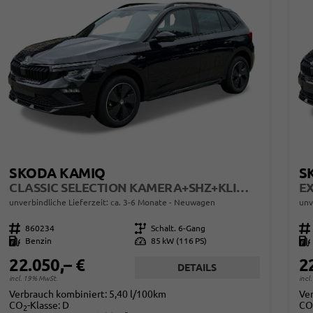
SKODA KAMIQ
S
CLASSIC SELECTION KAMERA+SHZ+KLIMA+TEMPOMAT+LED+16" LM
unverbindliche Lieferzeit: ca. 3-6 Monate
Neuwagen
unv
Fahrzeugnr.
860234
Getriebe
Schalt. 6-Gang
Fahrzeugnr.
Kraftstoff
Benzin
Leistung
85 kW (116 PS)
Kraftstoff
22.050,– €
2
DETAILS
incl. 19% MwSt.
incl
Verbrauch kombiniert:
5,40 l/100km
Ve
CO
-Klasse:
D
CO
2