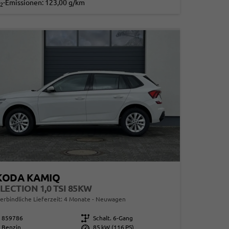
-Emissionen:
123,00 g/km
2
KODA KAMIQ
LECTION 1,0 TSI 85KW
erbindliche Lieferzeit:
4 Monate
Neuwagen
859786
Getriebe
Schalt. 6-Gang
Benzin
Leistung
85 kW (116 PS)