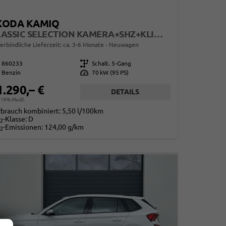
KODA KAMIQ
CLASSIC SELECTION KAMERA+SHZ+KLIMA+TEMPOMAT+LED+16" LM
erbindliche Lieferzeit: ca. 3-6 Monate
Neuwagen
860233
Getriebe
Schalt. 5-Gang
Benzin
Leistung
70 kW (95 PS)
1.290,– €
DETAILS
. 19% MwSt.
rbrauch kombiniert:
5,50 l/100km
-Klasse:
D
2
-Emissionen:
124,00 g/km
2