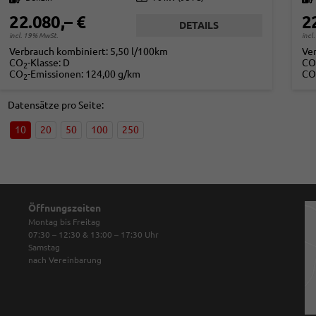
22.080,– €
2
DETAILS
incl. 19% MwSt.
incl
Verbrauch kombiniert:
5,50 l/100km
Ve
CO
-Klasse:
D
CO
2
CO
-Emissionen:
124,00 g/km
CO
2
Datensätze pro Seite:
10
20
50
100
250
Öffnungszeiten
Montag bis Freitag
07:30 – 12:30 & 13:00 – 17:30
Uhr
Samstag
nach Vereinbarung