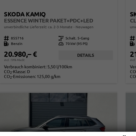
SKODA KAMIQ
S
ESSENCE WINTER PAKET+PDC+LED
unverbindliche Lieferzeit: ca. 2-3 Monate
Neuwagen
unv
Fahrzeugnr.
855716
Getriebe
Schalt. 5-Gang
Fahrzeugnr.
Kraftstoff
Benzin
Leistung
70 kW (95 PS)
Kraftstoff
20.980,– €
2
DETAILS
incl. 19% MwSt.
incl
Verbrauch kombiniert:
5,50 l/100km
Ve
CO
-Klasse:
D
CO
2
CO
-Emissionen:
125,00 g/km
CO
2