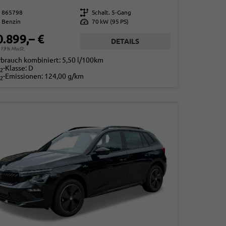
865798
Getriebe
Schalt. 5-Gang
Benzin
Leistung
70 kW (95 PS)
0.899,– €
DETAILS
. 19% MwSt.
rbrauch kombiniert:
5,50 l/100km
-Klasse:
D
2
-Emissionen:
124,00 g/km
2