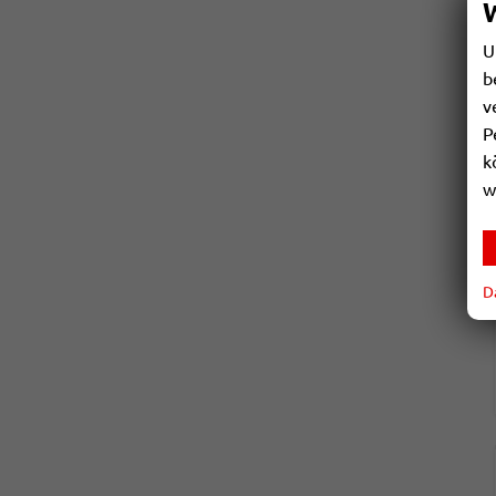
U
b
v
P
k
w
D