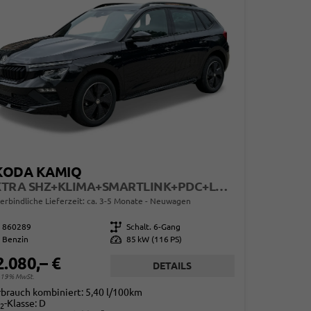
KODA KAMIQ
EXTRA SHZ+KLIMA+SMARTLINK+PDC+LED+TEMPOMAT
erbindliche Lieferzeit: ca. 3-5 Monate
Neuwagen
860289
Getriebe
Schalt. 6-Gang
Benzin
Leistung
85 kW (116 PS)
2.080,– €
DETAILS
. 19% MwSt.
rbrauch kombiniert:
5,40 l/100km
-Klasse:
D
2