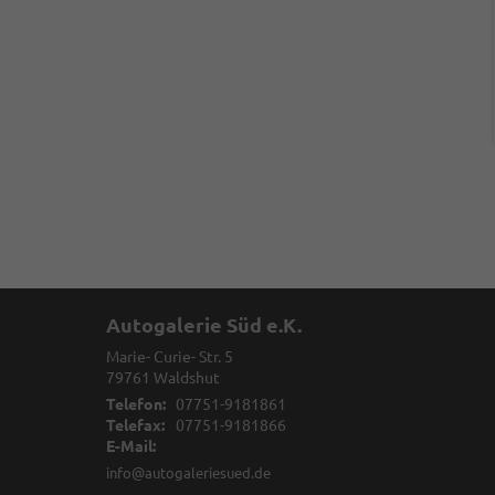
Autogalerie Süd e.K.
Marie- Curie- Str. 5
79761
Waldshut
Telefon:
07751-9181861
Telefax:
07751-9181866
E-Mail:
info@autogaleriesued.de