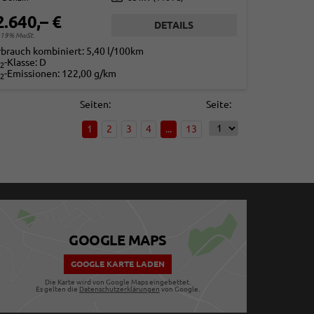
2.640,– €
DETAILS
. 19% MwSt.
rbrauch kombiniert:
5,40 l/100km
-Klasse:
D
2
-Emissionen:
122,00 g/km
2
Seiten:
Seite:
1
2
3
4
...
13
GOOGLE MAPS
GOOGLE KARTE LADEN
Die Karte wird von Google Maps eingebettet.
Es gelten die
Datenschutzerklärungen
von Google.