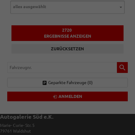
alles ausgewählt
2720
ERGEBNISSE ANZEIGEN
ZURÜCKSETZEN
Fahrzeugnr.
Geparkte Fahrzeuge (
0
)
ANMELDEN
Autogalerie Süd e.K.
Marie- Curie- Str. 5
79761
Waldshut