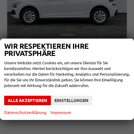
WIR RESPEKTIEREN IHRE
SKODA KAMIQ
PRIVATSPHÄRE
SELECTION 1,0 TSI 70KW
unverbindliche Lieferzeit:
4 Monate
Neuwagen
Unsere Website setzt Cookies ein, um unsere Dienste für Sie
bereitzustellen. Hierbei berücksichtigen wir Ihre Auswahl und
Fahrzeugnr.
859787
Getriebe
Schalt. 5-Gang
verarbeiten nur die Daten für Marketing, Analytics und Personalisierung,
Kraftstoff
Benzin
Leistung
70 kW (95 PS)
für die Sie uns Ihr Einverständnis geben. Sie können Ihre Einwilligung
jederzeit mit Wirkung für die Zukunft widerrufen.
21.580,– €
DETAILS
incl. 19% MwSt.
Verbrauch kombiniert:
5,40 l/100km
ALLE AKZEPTIEREN
EINSTELLUNGEN
CO
-Klasse:
D
2
CO
-Emissionen:
123,00 g/km
2
Datenschutzerklärung
Impressum