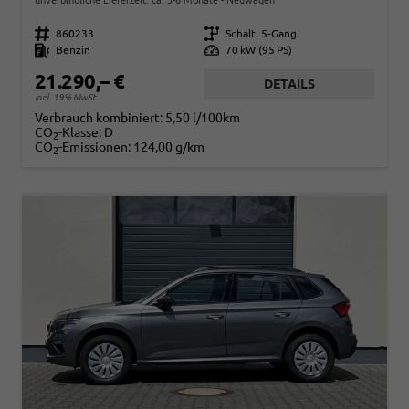
Fahrzeugnr.
860233
Getriebe
Schalt. 5-Gang
Kraftstoff
Benzin
Leistung
70 kW (95 PS)
21.290,– €
DETAILS
incl. 19% MwSt.
Verbrauch kombiniert:
5,50 l/100km
CO
-Klasse:
D
2
CO
-Emissionen:
124,00 g/km
2