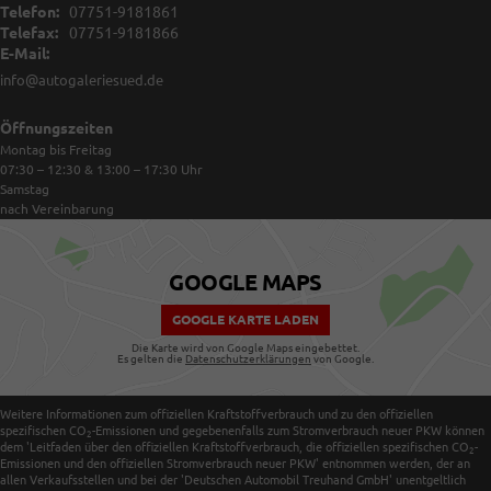
Telefon:
07751-9181861
Telefax:
07751-9181866
E-Mail:
info@autogaleriesued.de
Öffnungszeiten
Montag bis Freitag
07:30 – 12:30 & 13:00 – 17:30
Uhr
Samstag
nach Vereinbarung
GOOGLE MAPS
GOOGLE KARTE LADEN
Die Karte wird von Google Maps eingebettet.
Es gelten die
Datenschutzerklärungen
von Google.
Weitere Informationen zum offiziellen Kraftstoffverbrauch und zu den offiziellen
spezifischen CO
-Emissionen und gegebenenfalls zum Stromverbrauch neuer PKW können
2
dem 'Leitfaden über den offiziellen Kraftstoffverbrauch, die offiziellen spezifischen CO
-
2
Emissionen und den offiziellen Stromverbrauch neuer PKW' entnommen werden, der an
allen Verkaufsstellen und bei der 'Deutschen Automobil Treuhand GmbH' unentgeltlich