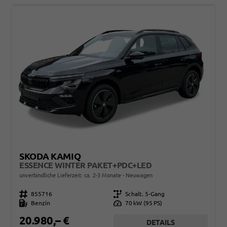
SKODA KAMIQ
ESSENCE WINTER PAKET+PDC+LED
unverbindliche Lieferzeit: ca. 2-3 Monate
Neuwagen
Fahrzeugnr.
855716
Getriebe
Schalt. 5-Gang
Kraftstoff
Benzin
Leistung
70 kW (95 PS)
20.980,– €
DETAILS