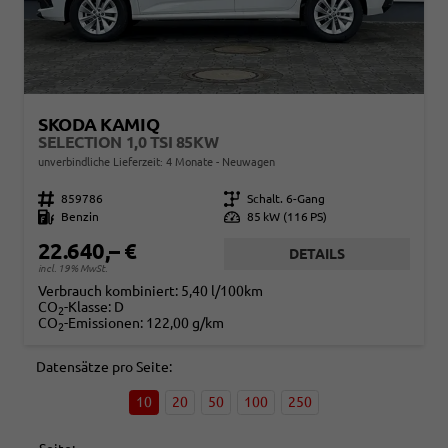
SKODA KAMIQ
SELECTION 1,0 TSI 85KW
unverbindliche Lieferzeit:
4 Monate
Neuwagen
Fahrzeugnr.
859786
Getriebe
Schalt. 6-Gang
Kraftstoff
Benzin
Leistung
85 kW (116 PS)
22.640,– €
DETAILS
incl. 19% MwSt.
Verbrauch kombiniert:
5,40 l/100km
CO
-Klasse:
D
2
CO
-Emissionen:
122,00 g/km
2
Datensätze pro Seite:
10
20
50
100
250