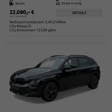
Kraftstoff
Benzin
Leistung
85 kW (116 PS)
22.080,– €
DETAILS
incl. 19% MwSt.
Verbrauch kombiniert:
5,40 l/100km
CO
-Klasse:
D
2
CO
-Emissionen:
123,00 g/km
2