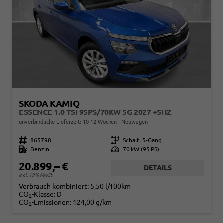
SKODA KAMIQ
ESSENCE 1.0 TSI 95PS/70KW 5G 2027 +SHZ
unverbindliche Lieferzeit: 10-12 Wochen
Neuwagen
Fahrzeugnr.
865798
Getriebe
Schalt. 5-Gang
Kraftstoff
Benzin
Leistung
70 kW (95 PS)
20.899,– €
DETAILS
incl. 19% MwSt.
Verbrauch kombiniert:
5,50 l/100km
CO
-Klasse:
D
2
CO
-Emissionen:
124,00 g/km
2