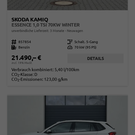
SKODA KAMIQ
ESSENCE 1,0 TSI 70KW WINTER
unverbindliche Lieferzeit:
3 Monate
Neuwagen
Fahrzeugnr.
857854
Getriebe
Schalt. 5-Gang
Kraftstoff
Benzin
Leistung
70 kW (95 PS)
21.490,– €
DETAILS
incl. 19% MwSt.
Verbrauch kombiniert:
5,40 l/100km
CO
-Klasse:
D
2
CO
-Emissionen:
123,00 g/km
2