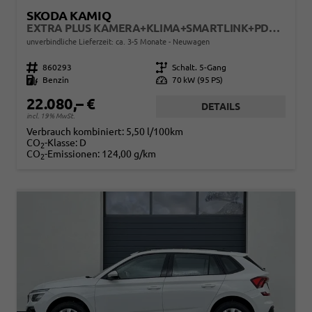
SKODA KAMIQ
EXTRA PLUS KAMERA+KLIMA+SMARTLINK+PDC+LED+TEMPOMAT
unverbindliche Lieferzeit: ca. 3-5 Monate
Neuwagen
Fahrzeugnr.
860293
Getriebe
Schalt. 5-Gang
Kraftstoff
Benzin
Leistung
70 kW (95 PS)
22.080,– €
DETAILS
incl. 19% MwSt.
Verbrauch kombiniert:
5,50 l/100km
CO
-Klasse:
D
2
CO
-Emissionen:
124,00 g/km
2