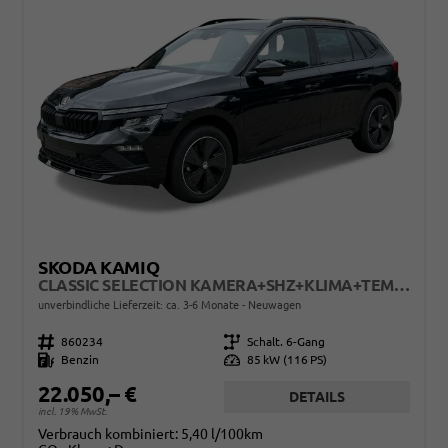
SKODA KAMIQ
CLASSIC SELECTION KAMERA+SHZ+KLIMA+TEMPOMAT+LED+16" LM
unverbindliche Lieferzeit: ca. 3-6 Monate
Neuwagen
Fahrzeugnr.
860234
Getriebe
Schalt. 6-Gang
Kraftstoff
Benzin
Leistung
85 kW (116 PS)
22.050,– €
DETAILS
incl. 19% MwSt.
Verbrauch kombiniert:
5,40 l/100km