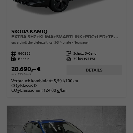
SKODA KAMIQ
EXTRA SHZ+KLIMA+SMARTLINK+PDC+LED+TEMPOMAT
unverbindliche Lieferzeit: ca. 3-5 Monate
Neuwagen
Fahrzeugnr.
860288
Getriebe
Schalt. 5-Gang
Kraftstoff
Benzin
Leistung
70 kW (95 PS)
20.690,– €
DETAILS
incl. 19% MwSt.
Verbrauch kombiniert:
5,50 l/100km
CO
-Klasse:
D
2
CO
-Emissionen:
124,00 g/km
2