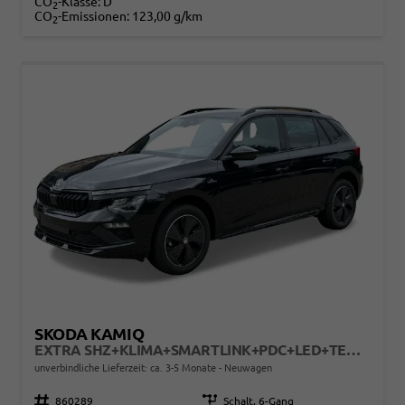
CO
-Klasse:
D
2
CO
-Emissionen:
123,00 g/km
2
SKODA KAMIQ
EXTRA SHZ+KLIMA+SMARTLINK+PDC+LED+TEMPOMAT
unverbindliche Lieferzeit: ca. 3-5 Monate
Neuwagen
Fahrzeugnr.
860289
Getriebe
Schalt. 6-Gang