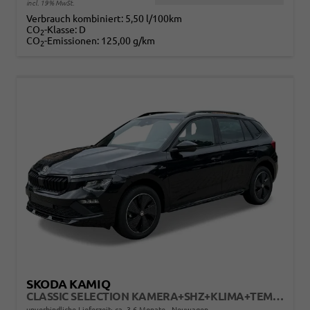
incl. 19% MwSt.
Verbrauch kombiniert:
5,50 l/100km
CO
-Klasse:
D
2
CO
-Emissionen:
125,00 g/km
2
SKODA KAMIQ
CLASSIC SELECTION KAMERA+SHZ+KLIMA+TEMPOMAT+LED+16" LM
unverbindliche Lieferzeit: ca. 3-6 Monate
Neuwagen