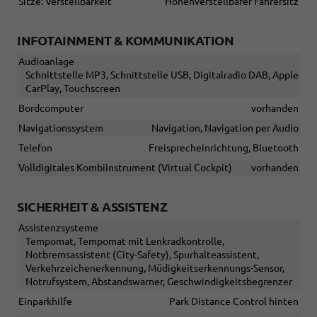
Sitze: Verstellbarkeit
Höhenverstellbarer Fahrersitz
INFOTAINMENT & KOMMUNIKATION
Audioanlage
Schnittstelle MP3, Schnittstelle USB, Digitalradio DAB, Apple
CarPlay, Touchscreen
Bordcomputer
vorhanden
Navigationssystem
Navigation, Navigation per Audio
Telefon
Freisprecheinrichtung, Bluetooth
Volldigitales Kombiinstrument (Virtual Cockpit)
vorhanden
SICHERHEIT & ASSISTENZ
Assistenzsysteme
Tempomat, Tempomat mit Lenkradkontrolle,
Notbremsassistent (City-Safety), Spurhalteassistent,
Verkehrzeichenerkennung, Müdigkeitserkennungs-Sensor,
Notrufsystem, Abstandswarner, Geschwindigkeitsbegrenzer
Einparkhilfe
Park Distance Control hinten