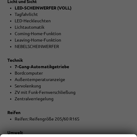
Licht und Sicht
LED-SCHEINWERFER (VOLL)
Tagfahrlicht
LED-Heckleuchten
Lichtautomatik
Coming-Home-Funktion
Leaving-Home-Funktion
NEBELSCHEINWERFER
Technik
7-Gang-Automatikgetriebe
Bordcomputer
Außentemperaturanzeige
Servolenkung
ZV mit Funk-Fernverschließung
Zentralverriegelung
Reifen
Reifen: Reifengröße 205/60 R16S
Umwelt