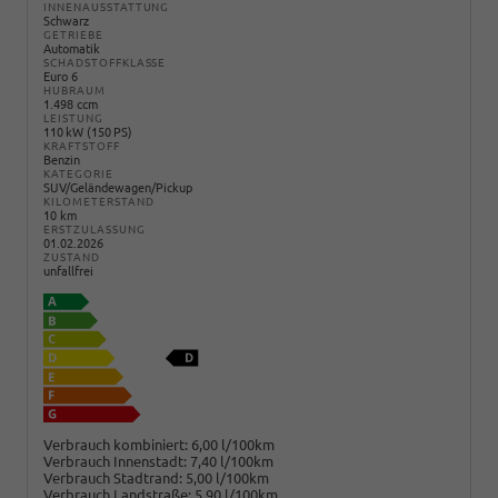
INNENAUSSTATTUNG
Schwarz
GETRIEBE
Automatik
SCHADSTOFFKLASSE
Euro 6
HUBRAUM
1.498 ccm
LEISTUNG
110 kW (150 PS)
KRAFTSTOFF
Benzin
KATEGORIE
SUV/Geländewagen/Pickup
KILOMETERSTAND
10 km
ERSTZULASSUNG
01.02.2026
ZUSTAND
unfallfrei
Verbrauch kombiniert:
6,00 l/100km
Verbrauch Innenstadt:
7,40 l/100km
Verbrauch Stadtrand:
5,00 l/100km
Verbrauch Landstraße:
5,90 l/100km