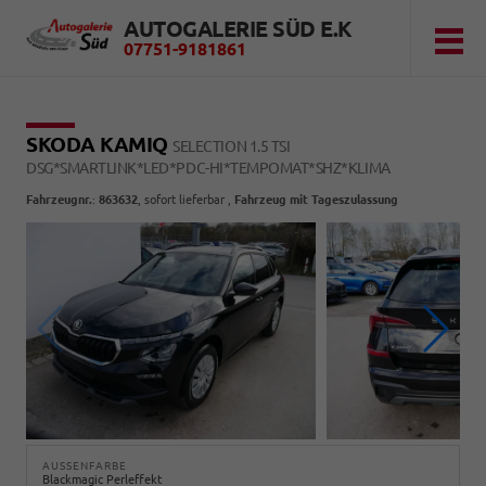
AUTOGALERIE SÜD E.K
07751-9181861
SKODA KAMIQ
SELECTION 1.5 TSI
DSG*SMARTLINK*LED*PDC-HI*TEMPOMAT*SHZ*KLIMA
Fahrzeugnr.
:
863632
,
sofort lieferbar
,
Fahrzeug mit Tageszulassung
AUSSENFARBE
Blackmagic Perleffekt