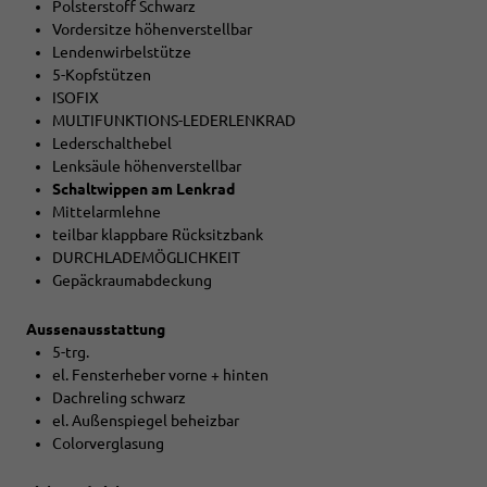
Polsterstoff Schwarz
Vordersitze höhenverstellbar
Lendenwirbelstütze
5-Kopfstützen
ISOFIX
MULTIFUNKTIONS-LEDERLENKRAD
Lederschalthebel
Lenksäule höhenverstellbar
Schaltwippen am Lenkrad
Mittelarmlehne
teilbar klappbare Rücksitzbank
DURCHLADEMÖGLICHKEIT
Gepäckraumabdeckung
Aussenausstattung
5-trg.
el. Fensterheber vorne + hinten
Dachreling schwarz
el. Außenspiegel beheizbar
Colorverglasung