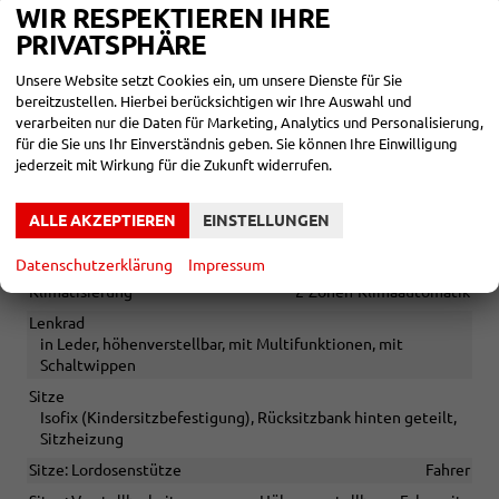
Abgaskonzept EU6e
WIR RESPEKTIEREN IHRE
START-STOPP-Automatik
PRIVATSPHÄRE
Unsere Website setzt Cookies ein, um unsere Dienste für Sie
Sonstiges
bereitzustellen. Hierbei berücksichtigen wir Ihre Auswahl und
Irrtümer vorbehalten
verarbeiten nur die Daten für Marketing, Analytics und Personalisierung,
für die Sie uns Ihr Einverständnis geben. Sie können Ihre Einwilligung
INNEN
jederzeit mit Wirkung für die Zukunft widerrufen.
Armlehnen
Mittelarmlehne
ALLE AKZEPTIEREN
EINSTELLUNGEN
Fensterheber
elektrisch
Gepäckraumabtrennung
vorhanden
Datenschutzerklärung
Impressum
Klimatisierung
2-Zonen-Klimaautomatik
Lenkrad
in Leder, höhenverstellbar, mit Multifunktionen, mit
Schaltwippen
Sitze
Isofix (Kindersitzbefestigung), Rücksitzbank hinten geteilt,
Sitzheizung
Sitze: Lordosenstütze
Fahrer