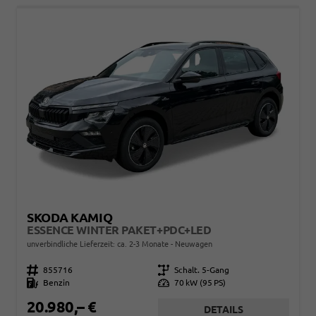
SKODA KAMIQ
ESSENCE WINTER PAKET+PDC+LED
unverbindliche Lieferzeit: ca. 2-3 Monate
Neuwagen
Fahrzeugnr.
855716
Getriebe
Schalt. 5-Gang
Kraftstoff
Benzin
Leistung
70 kW (95 PS)
20.980,– €
DETAILS