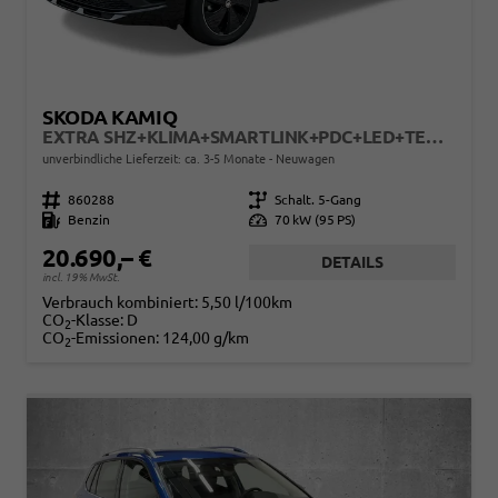
SKODA KAMIQ
EXTRA SHZ+KLIMA+SMARTLINK+PDC+LED+TEMPOMAT
unverbindliche Lieferzeit: ca. 3-5 Monate
Neuwagen
Fahrzeugnr.
860288
Getriebe
Schalt. 5-Gang
Kraftstoff
Benzin
Leistung
70 kW (95 PS)
20.690,– €
DETAILS
incl. 19% MwSt.
Verbrauch kombiniert:
5,50 l/100km
CO
-Klasse:
D
2
CO
-Emissionen:
124,00 g/km
2