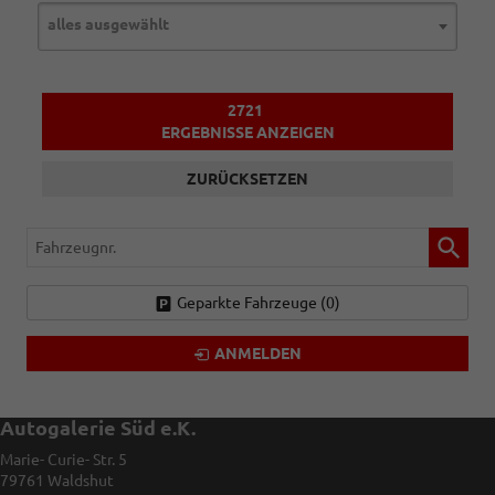
alles ausgewählt
2721
ERGEBNISSE ANZEIGEN
ZURÜCKSETZEN
Fahrzeugnr.
Geparkte Fahrzeuge (
0
)
ANMELDEN
Autogalerie Süd e.K.
Marie- Curie- Str. 5
79761
Waldshut