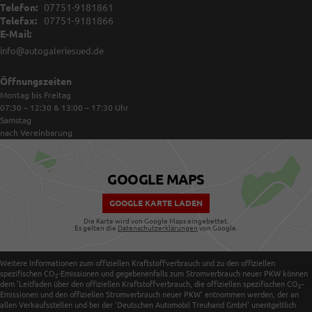
Telefon:
07751-9181861
Telefax:
07751-9181866
E-Mail:
info@autogaleriesued.de
Öffnungszeiten
Montag bis Freitag
07:30 – 12:30 & 13:00 – 17:30
Uhr
Samstag
nach Vereinbarung
GOOGLE MAPS
GOOGLE KARTE LADEN
Die Karte wird von Google Maps eingebettet.
Es gelten die
Datenschutzerklärungen
von Google.
Weitere Informationen zum offiziellen Kraftstoffverbrauch und zu den offiziellen
spezifischen CO
-Emissionen und gegebenenfalls zum Stromverbrauch neuer PKW können
2
dem 'Leitfaden über den offiziellen Kraftstoffverbrauch, die offiziellen spezifischen CO
-
2
Emissionen und den offiziellen Stromverbrauch neuer PKW' entnommen werden, der an
allen Verkaufsstellen und bei der 'Deutschen Automobil Treuhand GmbH' unentgeltlich