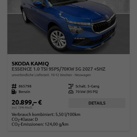
SKODA KAMIQ
ESSENCE 1.0 TSI 95PS/70KW 5G 2027 +SHZ
unverbindliche Lieferzeit: 10-12 Wochen
Neuwagen
Fahrzeugnr.
865798
Getriebe
Schalt. 5-Gang
Kraftstoff
Benzin
Leistung
70 kW (95 PS)
20.899,– €
DETAILS
incl. 19% MwSt.
Verbrauch kombiniert:
5,50 l/100km
CO
-Klasse:
D
2
CO
-Emissionen:
124,00 g/km
2