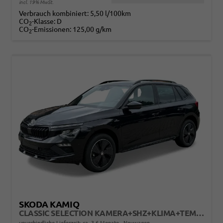
incl. 19% MwSt.
Verbrauch kombiniert:
5,50 l/100km
CO
-Klasse:
D
2
CO
-Emissionen:
125,00 g/km
2
SKODA KAMIQ
CLASSIC SELECTION KAMERA+SHZ+KLIMA+TEMPOMAT+LED+16" LM
unverbindliche Lieferzeit: ca. 3-6 Monate
Neuwagen