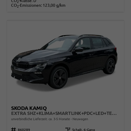
CO
-Klasse:
D
2
CO
-Emissionen:
123,00 g/km
2
SKODA KAMIQ
EXTRA SHZ+KLIMA+SMARTLINK+PDC+LED+TEMPOMAT
unverbindliche Lieferzeit: ca. 3-5 Monate
Neuwagen
Fahrzeugnr.
860289
Getriebe
Schalt. 6-Gang