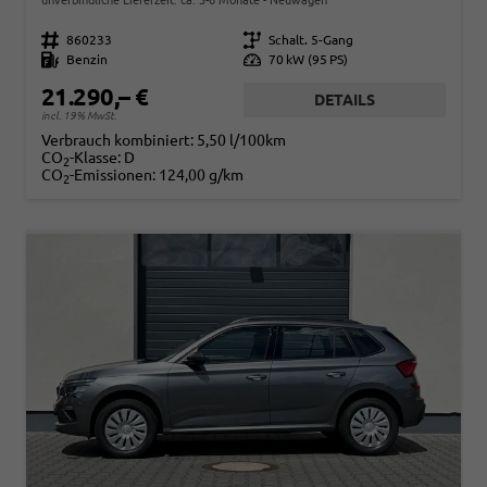
Fahrzeugnr.
860233
Getriebe
Schalt. 5-Gang
Kraftstoff
Benzin
Leistung
70 kW (95 PS)
21.290,– €
DETAILS
incl. 19% MwSt.
Verbrauch kombiniert:
5,50 l/100km
CO
-Klasse:
D
2
CO
-Emissionen:
124,00 g/km
2