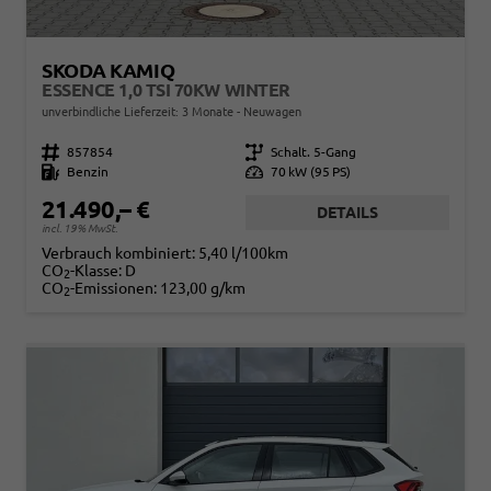
SKODA KAMIQ
ESSENCE 1,0 TSI 70KW WINTER
unverbindliche Lieferzeit:
3 Monate
Neuwagen
Fahrzeugnr.
857854
Getriebe
Schalt. 5-Gang
Kraftstoff
Benzin
Leistung
70 kW (95 PS)
21.490,– €
DETAILS
incl. 19% MwSt.
Verbrauch kombiniert:
5,40 l/100km
CO
-Klasse:
D
2
CO
-Emissionen:
123,00 g/km
2