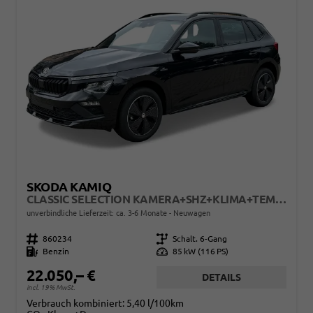
SKODA KAMIQ
CLASSIC SELECTION KAMERA+SHZ+KLIMA+TEMPOMAT+LED+16" LM
unverbindliche Lieferzeit: ca. 3-6 Monate
Neuwagen
Fahrzeugnr.
860234
Getriebe
Schalt. 6-Gang
Kraftstoff
Benzin
Leistung
85 kW (116 PS)
22.050,– €
DETAILS
incl. 19% MwSt.
Verbrauch kombiniert:
5,40 l/100km