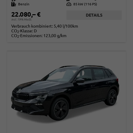
Kraftstoff
Benzin
Leistung
85 kW (116 PS)
22.080,– €
DETAILS
incl. 19% MwSt.
Verbrauch kombiniert:
5,40 l/100km
CO
-Klasse:
D
2
CO
-Emissionen:
123,00 g/km
2