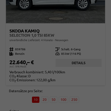
SKODA KAMIQ
SELECTION 1,0 TSI 85KW
unverbindliche Lieferzeit:
4 Monate
Neuwagen
Fahrzeugnr.
859786
Getriebe
Schalt. 6-Gang
Kraftstoff
Benzin
Leistung
85 kW (116 PS)
22.640,– €
DETAILS
incl. 19% MwSt.
Verbrauch kombiniert:
5,40 l/100km
CO
-Klasse:
D
2
CO
-Emissionen:
122,00 g/km
2
Datensätze pro Seite:
10
20
50
100
250