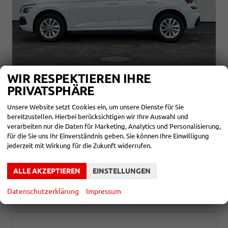
WIR RESPEKTIEREN IHRE
SKODA KAMIQ
PRIVATSPHÄRE
SELECTION 1,0 TSI 70KW
unverbindliche Lieferzeit:
4 Monate
Neuwagen
Unsere Website setzt Cookies ein, um unsere Dienste für Sie
bereitzustellen. Hierbei berücksichtigen wir Ihre Auswahl und
Fahrzeugnr.
859787
Getriebe
Schalt. 5-Gang
verarbeiten nur die Daten für Marketing, Analytics und Personalisierung,
Kraftstoff
Benzin
Leistung
70 kW (95 PS)
für die Sie uns Ihr Einverständnis geben. Sie können Ihre Einwilligung
jederzeit mit Wirkung für die Zukunft widerrufen.
21.580,– €
DETAILS
incl. 19% MwSt.
Verbrauch kombiniert:
5,40 l/100km
ALLE AKZEPTIEREN
EINSTELLUNGEN
CO
-Klasse:
D
2
CO
-Emissionen:
123,00 g/km
2
Datenschutzerklärung
Impressum