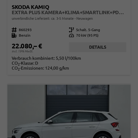
SKODA KAMIQ
EXTRA PLUS KAMERA+KLIMA+SMARTLINK+PDC+LED+TEMPOMAT
unverbindliche Lieferzeit: ca. 3-5 Monate
Neuwagen
Fahrzeugnr.
860293
Getriebe
Schalt. 5-Gang
Kraftstoff
Benzin
Leistung
70 kW (95 PS)
22.080,– €
DETAILS
incl. 19% MwSt.
Verbrauch kombiniert:
5,50 l/100km
CO
-Klasse:
D
2
CO
-Emissionen:
124,00 g/km
2