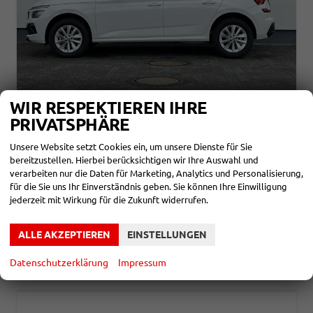
WIR RESPEKTIEREN IHRE
SKODA KAMIQ
PRIVATSPHÄRE
SELECTION 1,0 TSI 70KW
unverbindliche Lieferzeit:
4 Monate
Neuwagen
Unsere Website setzt Cookies ein, um unsere Dienste für Sie
bereitzustellen. Hierbei berücksichtigen wir Ihre Auswahl und
Fahrzeugnr.
859787
Getriebe
Schalt. 5-Gang
verarbeiten nur die Daten für Marketing, Analytics und Personalisierung,
Kraftstoff
Benzin
Leistung
70 kW (95 PS)
für die Sie uns Ihr Einverständnis geben. Sie können Ihre Einwilligung
jederzeit mit Wirkung für die Zukunft widerrufen.
21.580,– €
DETAILS
incl. 19% MwSt.
Verbrauch kombiniert:
5,40 l/100km
ALLE AKZEPTIEREN
EINSTELLUNGEN
CO
-Klasse:
D
2
CO
-Emissionen:
123,00 g/km
2
Datenschutzerklärung
Impressum