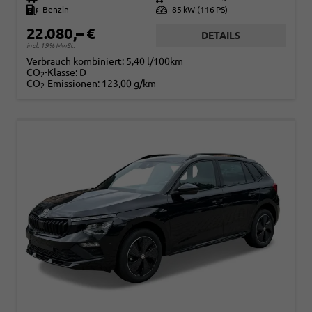
Kraftstoff
Benzin
Leistung
85 kW (116 PS)
22.080,– €
DETAILS
incl. 19% MwSt.
Verbrauch kombiniert:
5,40 l/100km
CO
-Klasse:
D
2
CO
-Emissionen:
123,00 g/km
2