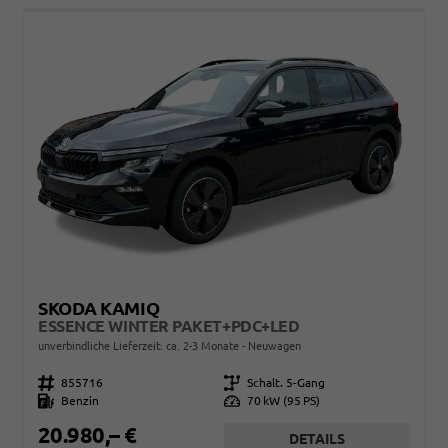
SKODA KAMIQ
ESSENCE WINTER PAKET+PDC+LED
unverbindliche Lieferzeit: ca. 2-3 Monate
Neuwagen
Fahrzeugnr.
855716
Getriebe
Schalt. 5-Gang
Kraftstoff
Benzin
Leistung
70 kW (95 PS)
20.980,– €
DETAILS