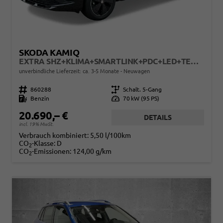
SKODA KAMIQ
EXTRA SHZ+KLIMA+SMARTLINK+PDC+LED+TEMPOMAT
unverbindliche Lieferzeit: ca. 3-5 Monate
Neuwagen
Fahrzeugnr.
860288
Getriebe
Schalt. 5-Gang
Kraftstoff
Benzin
Leistung
70 kW (95 PS)
20.690,– €
DETAILS
incl. 19% MwSt.
Verbrauch kombiniert:
5,50 l/100km
CO
-Klasse:
D
2
CO
-Emissionen:
124,00 g/km
2