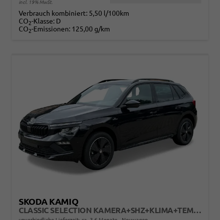
incl. 19% MwSt.
Verbrauch kombiniert:
5,50 l/100km
CO
-Klasse:
D
2
CO
-Emissionen:
125,00 g/km
2
SKODA KAMIQ
CLASSIC SELECTION KAMERA+SHZ+KLIMA+TEMPOMAT+LED+16" LM
unverbindliche Lieferzeit: ca. 3-6 Monate
Neuwagen