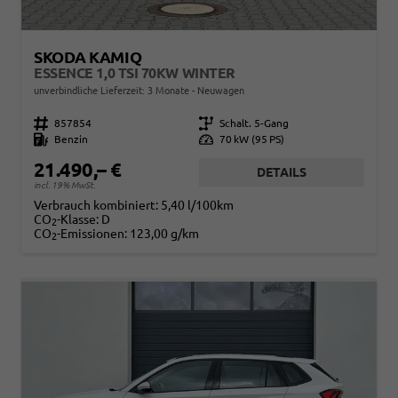
SKODA KAMIQ
ESSENCE 1,0 TSI 70KW WINTER
unverbindliche Lieferzeit:
3 Monate
Neuwagen
Fahrzeugnr.
857854
Getriebe
Schalt. 5-Gang
Kraftstoff
Benzin
Leistung
70 kW (95 PS)
21.490,– €
DETAILS
incl. 19% MwSt.
Verbrauch kombiniert:
5,40 l/100km
CO
-Klasse:
D
2
CO
-Emissionen:
123,00 g/km
2