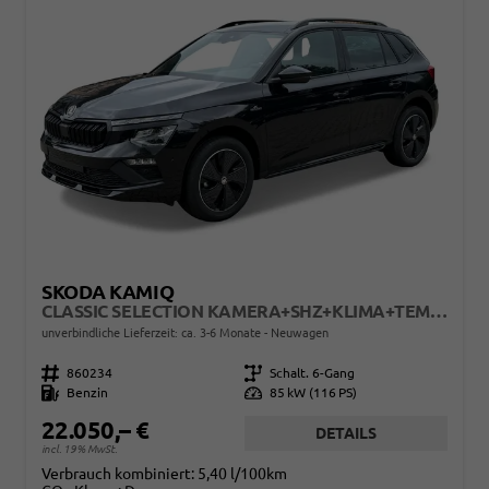
SKODA KAMIQ
CLASSIC SELECTION KAMERA+SHZ+KLIMA+TEMPOMAT+LED+16" LM
unverbindliche Lieferzeit: ca. 3-6 Monate
Neuwagen
Fahrzeugnr.
860234
Getriebe
Schalt. 6-Gang
Kraftstoff
Benzin
Leistung
85 kW (116 PS)
22.050,– €
DETAILS
incl. 19% MwSt.
Verbrauch kombiniert:
5,40 l/100km