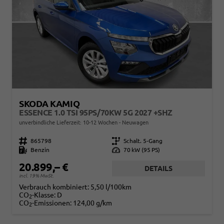
SKODA KAMIQ
ESSENCE 1.0 TSI 95PS/70KW 5G 2027 +SHZ
unverbindliche Lieferzeit: 10-12 Wochen
Neuwagen
Fahrzeugnr.
865798
Getriebe
Schalt. 5-Gang
Kraftstoff
Benzin
Leistung
70 kW (95 PS)
20.899,– €
DETAILS
incl. 19% MwSt.
Verbrauch kombiniert:
5,50 l/100km
CO
-Klasse:
D
2
CO
-Emissionen:
124,00 g/km
2