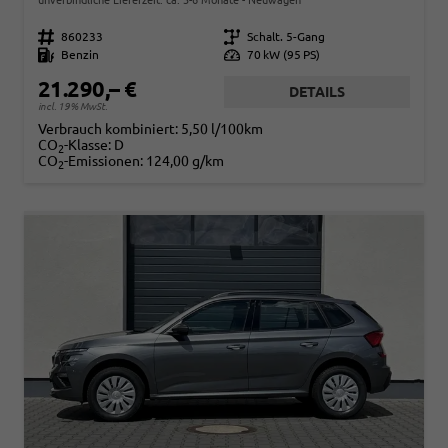
Fahrzeugnr.
860233
Getriebe
Schalt. 5-Gang
Kraftstoff
Benzin
Leistung
70 kW (95 PS)
21.290,– €
DETAILS
incl. 19% MwSt.
Verbrauch kombiniert:
5,50 l/100km
CO
-Klasse:
D
2
CO
-Emissionen:
124,00 g/km
2