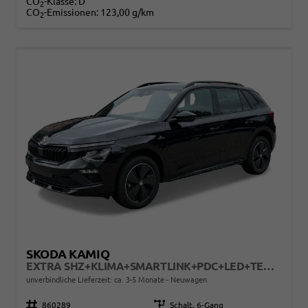
CO
-Klasse:
D
2
CO
-Emissionen:
123,00 g/km
2
SKODA KAMIQ
EXTRA SHZ+KLIMA+SMARTLINK+PDC+LED+TEMPOMAT
unverbindliche Lieferzeit: ca. 3-5 Monate
Neuwagen
Fahrzeugnr.
860289
Getriebe
Schalt. 6-Gang