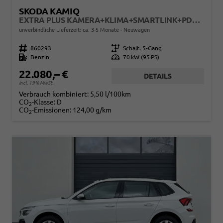
SKODA KAMIQ
EXTRA PLUS KAMERA+KLIMA+SMARTLINK+PDC+LED+TEMPOMAT
unverbindliche Lieferzeit: ca. 3-5 Monate
Neuwagen
Fahrzeugnr.
860293
Getriebe
Schalt. 5-Gang
Kraftstoff
Benzin
Leistung
70 kW (95 PS)
22.080,– €
DETAILS
incl. 19% MwSt.
Verbrauch kombiniert:
5,50 l/100km
CO
-Klasse:
D
2
CO
-Emissionen:
124,00 g/km
2