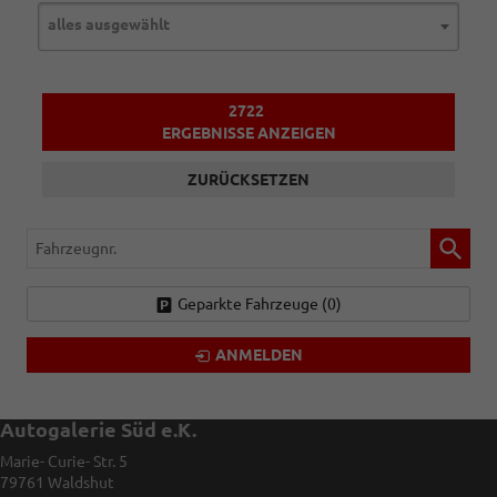
alles ausgewählt
2722
ERGEBNISSE ANZEIGEN
ZURÜCKSETZEN
Fahrzeugnr.
Geparkte Fahrzeuge (
0
)
ANMELDEN
Autogalerie Süd e.K.
Marie- Curie- Str. 5
79761
Waldshut