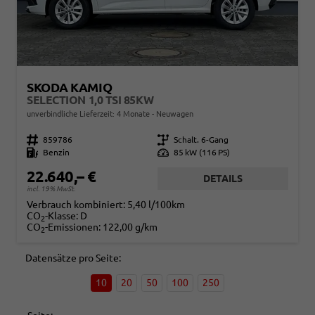
SKODA KAMIQ
SELECTION 1,0 TSI 85KW
unverbindliche Lieferzeit:
4 Monate
Neuwagen
Fahrzeugnr.
859786
Getriebe
Schalt. 6-Gang
Kraftstoff
Benzin
Leistung
85 kW (116 PS)
22.640,– €
DETAILS
incl. 19% MwSt.
Verbrauch kombiniert:
5,40 l/100km
CO
-Klasse:
D
2
CO
-Emissionen:
122,00 g/km
2
Datensätze pro Seite:
10
20
50
100
250