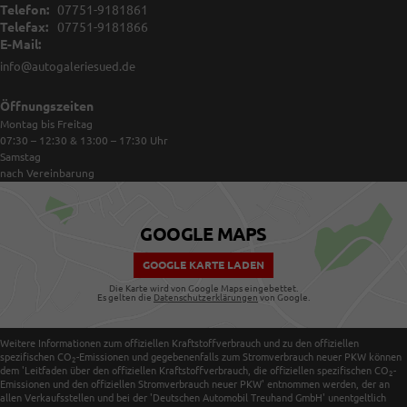
Telefon:
07751-9181861
Telefax:
07751-9181866
E-Mail:
info@autogaleriesued.de
Öffnungszeiten
Montag bis Freitag
07:30 – 12:30 & 13:00 – 17:30
Uhr
Samstag
nach Vereinbarung
GOOGLE MAPS
GOOGLE KARTE LADEN
Die Karte wird von Google Maps eingebettet.
Es gelten die
Datenschutzerklärungen
von Google.
Weitere Informationen zum offiziellen Kraftstoffverbrauch und zu den offiziellen
spezifischen CO
-Emissionen und gegebenenfalls zum Stromverbrauch neuer PKW können
2
dem 'Leitfaden über den offiziellen Kraftstoffverbrauch, die offiziellen spezifischen CO
-
2
Emissionen und den offiziellen Stromverbrauch neuer PKW' entnommen werden, der an
allen Verkaufsstellen und bei der 'Deutschen Automobil Treuhand GmbH' unentgeltlich