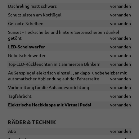
Dachreling matt schwarz
vorhanden
Schutzleisten am Kotflügel
vorhanden
Getönte Scheiben
vorhanden
Sunset - Heckscheibe und hintere Seitenscheiben dunkel
getönt
vorhanden
LED-Scheinwerfer
vorhanden
Nebelscheinwerfer
vorhanden
Top-LED-Rückleuchten mit animierten Blinkern
vorhanden
Außenspiegel elektrisch einstell-, anklapp- undbeheizbar mit
automatischer Abblendung auf der Fahrerseite
vorhanden
Vorbereitung für die Anhängevorrichtung
vorhanden
Tagfahrlicht
vorhanden
Elektrische Heckklappe mit Virtual Pedal
vorhanden
RÄDER & TECHNIK
ABS
vorhanden