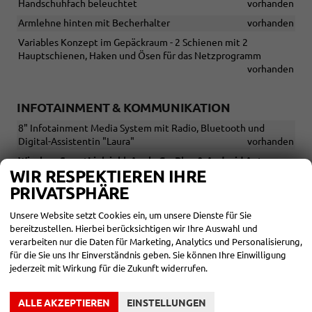
Handschuhfach beleuchtet
vorhanden
Armlehne hinten mit Becherhalter
vorhanden
Variables Konzept im Gepäckraum - 2 Schienen mit 2
Hauptschienen, Haken und Ösen für das Netzprogramm
vorhanden
INFOTAINMENT & KOMMUNIKATION
8" Infotainment Media System mit Radio, Bluetooth und
Digital-Assistentin "Laura"
vorhanden
Wireless SmartLink inkl. Apple CarPlay & Android Auto
WIR RESPEKTIEREN IHRE
vorhanden
PRIVATSPHÄRE
Sprachsteuerung
vorhanden
USB
vorhanden
Unsere Website setzt Cookies ein, um unsere Dienste für Sie
bereitzustellen. Hierbei berücksichtigen wir Ihre Auswahl und
Radio DAB
vorhanden
verarbeiten nur die Daten für Marketing, Analytics und Personalisierung,
Freisprecheinrichtung
vorhanden
für die Sie uns Ihr Einverständnis geben. Sie können Ihre Einwilligung
jederzeit mit Wirkung für die Zukunft widerrufen.
Induktionsladen für das Smartphone
vorhanden
10" Virtual Cockpit
vorhanden
ALLE AKZEPTIEREN
EINSTELLUNGEN