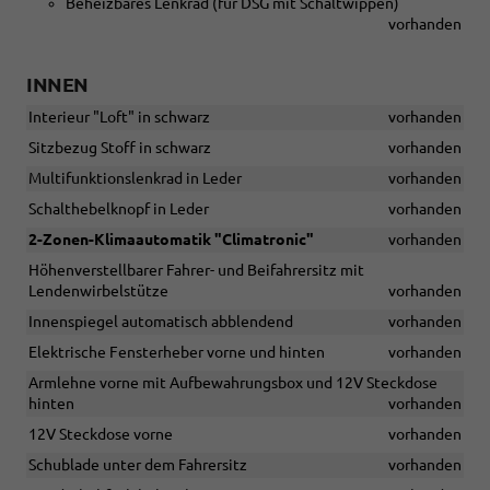
Beheizbares Lenkrad (für DSG mit Schaltwippen)
vorhanden
INNEN
Interieur "Loft" in schwarz
vorhanden
Sitzbezug Stoff in schwarz
vorhanden
Multifunktionslenkrad in Leder
vorhanden
Schalthebelknopf in Leder
vorhanden
2-Zonen-Klimaautomatik "Climatronic"
vorhanden
Höhenverstellbarer Fahrer- und Beifahrersitz mit
Lendenwirbelstütze
vorhanden
Innenspiegel automatisch abblendend
vorhanden
Elektrische Fensterheber vorne und hinten
vorhanden
Armlehne vorne mit Aufbewahrungsbox und 12V Steckdose
hinten
vorhanden
12V Steckdose vorne
vorhanden
Schublade unter dem Fahrersitz
vorhanden