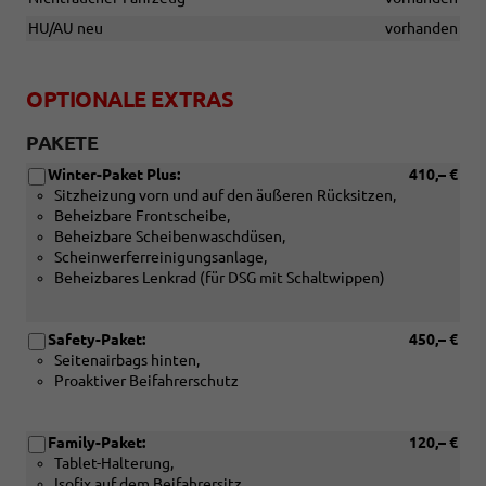
HU/AU neu
vorhanden
OPTIONALE EXTRAS
PAKETE
Winter-Paket Plus:
410,– €
Sitzheizung vorn und auf den äußeren Rücksitzen,
Beheizbare Frontscheibe,
Beheizbare Scheibenwaschdüsen,
Scheinwerferreinigungsanlage,
Beheizbares Lenkrad (für DSG mit Schaltwippen)
Safety-Paket:
450,– €
Seitenairbags hinten,
Proaktiver Beifahrerschutz
Family-Paket:
120,– €
Tablet-Halterung,
Isofix auf dem Beifahrersitz,