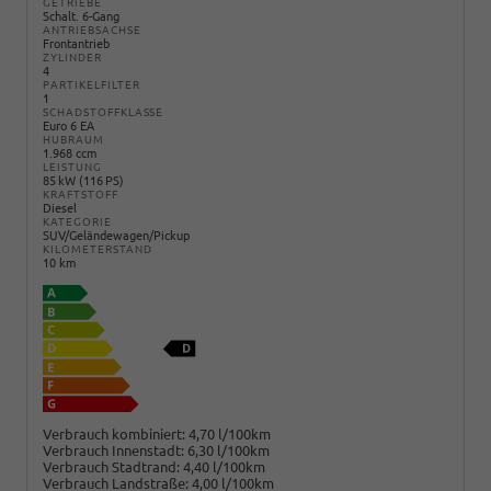
GETRIEBE
Schalt. 6-Gang
ANTRIEBSACHSE
Frontantrieb
ZYLINDER
4
PARTIKELFILTER
1
SCHADSTOFFKLASSE
Euro 6 EA
HUBRAUM
1.968 ccm
LEISTUNG
85 kW (116 PS)
KRAFTSTOFF
Diesel
KATEGORIE
SUV/Geländewagen/Pickup
KILOMETERSTAND
10 km
Verbrauch kombiniert:
4,70 l/100km
Verbrauch Innenstadt:
6,30 l/100km
Verbrauch Stadtrand:
4,40 l/100km
Verbrauch Landstraße:
4,00 l/100km