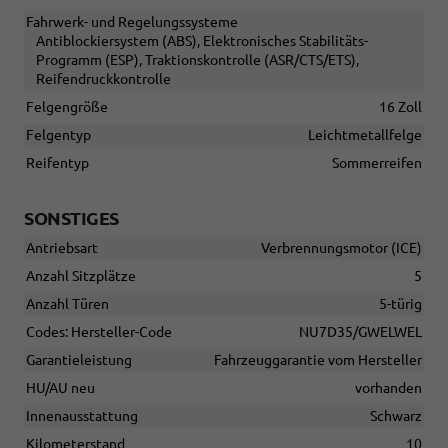
Fahrwerk- und Regelungssysteme
Antiblockiersystem (ABS), Elektronisches Stabilitäts-
Programm (ESP), Traktionskontrolle (ASR/CTS/ETS),
Reifendruckkontrolle
Felgengröße
16 Zoll
Felgentyp
Leichtmetallfelge
Reifentyp
Sommerreifen
SONSTIGES
Antriebsart
Verbrennungsmotor (ICE)
Anzahl Sitzplätze
5
Anzahl Türen
5-türig
Codes: Hersteller-Code
NU7D35/GWELWEL
Garantieleistung
Fahrzeuggarantie vom Hersteller
HU/AU neu
vorhanden
Innenausstattung
Schwarz
Kilometerstand
10