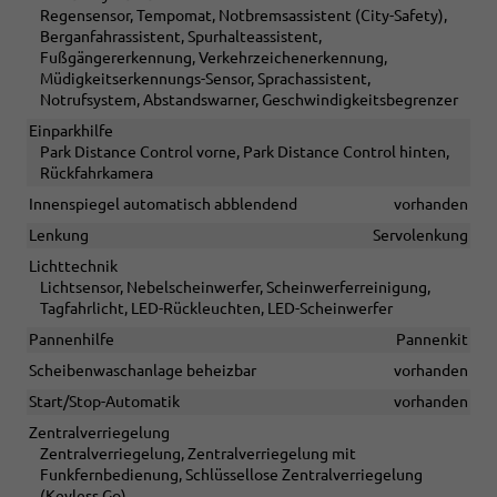
Regensensor, Tempomat, Notbremsassistent (City-Safety),
Berganfahrassistent, Spurhalteassistent,
Fußgängererkennung, Verkehrzeichenerkennung,
Müdigkeitserkennungs-Sensor, Sprachassistent,
Notrufsystem, Abstandswarner, Geschwindigkeitsbegrenzer
Einparkhilfe
Park Distance Control vorne, Park Distance Control hinten,
Rückfahrkamera
Innenspiegel automatisch abblendend
vorhanden
Lenkung
Servolenkung
Lichttechnik
Lichtsensor, Nebelscheinwerfer, Scheinwerferreinigung,
Tagfahrlicht, LED-Rückleuchten, LED-Scheinwerfer
Pannenhilfe
Pannenkit
Scheibenwaschanlage beheizbar
vorhanden
Start/Stop-Automatik
vorhanden
Zentralverriegelung
Zentralverriegelung, Zentralverriegelung mit
Funkfernbedienung, Schlüssellose Zentralverriegelung
(Keyless Go)