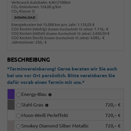
Verbrauch Autobahn:
4,90 l/100km
CO
-Emissionen:
124,00 g/km
2
CO
-Klasse:
D
2
DOWNLOAD
Energiekosten bei 15.000 km pro Jahr:
1.135,05 €
CO2 Kosten (niedrig)
:
1.116,- €
(Kosten Durchschnitt 10 Jahre)
CO2 Kosten (mittel)
:
2.650,50 €
(Kosten Durchschnitt 10 Jahre)
CO2 Kosten (hoch)
:
4.092,- €
(Kosten Durchschnitt 10 Jahre)
Jahressteuer:
250,- €
BESCHREIBUNG
*Terminvereinbarung! Gerne beraten wir Sie auch
bei uns vor Ort persönlich. Bitte vereinbaren Sie
dafür vorab einen Termin mit uns.*
Energy-Blau
Stahl-Grau
720,– €
Moon-Weiß Perleffekt
720,– €
Smokey Diamond Silber Metallic
720,– €