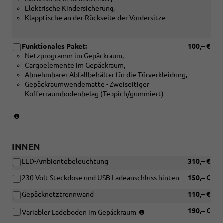
Elektrische Kindersicherung,
Klapptische an der Rückseite der Vordersitze
Funktionales Paket:
100,– €
Netzprogramm im Gepäckraum,
Cargoelemente im Gepäckraum,
Abnehmbarer Abfallbehälter für die Türverkleidung,
Gepäckraumwendematte - Zweiseitiger
Kofferraumbodenbelag (Teppich/gummiert)
(Nicht
in
Verbindung
mit:
INNEN
[PKP]
LED-Ambientebeleuchtung
310,– €
Variabler
Ladeboden
230 Volt-Steckdose und USB-Ladeanschluss hinten
150,– €
im
Gepäckraum)
Gepäcknetztrennwand
110,– €
(Nicht
190,– €
Variabler Ladeboden im Gepäckraum
in