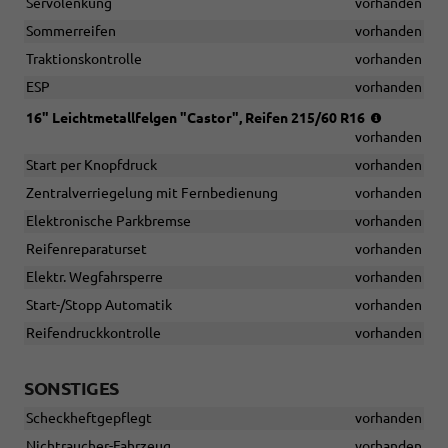
Servolenkung
vorhanden
Sommerreifen
vorhanden
Traktionskontrolle
vorhanden
ESP
vorhanden
Reifen:
16" Leichtmetallfelgen "Castor", Reifen 215/60 R16
215/60
vorhanden
R16
Start per Knopfdruck
vorhanden
Zentralverriegelung mit Fernbedienung
vorhanden
Elektronische Parkbremse
vorhanden
Reifenreparaturset
vorhanden
Elektr. Wegfahrsperre
vorhanden
Start-/Stopp Automatik
vorhanden
Reifendruckkontrolle
vorhanden
SONSTIGES
Scheckheftgepflegt
vorhanden
Nichtraucher-Fahrzeug
vorhanden