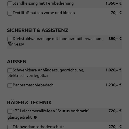
Standheizung mit Fernbedienung
1.350,– €
Verbindung
mit:
Textilfußmatten vorne und hinten
70,– €
[W5K]
Funktionales
Paket
SICHERHEIT & ASSISTENZ
und
[PJA]
Diebstahlwarnanlage mit Innenraumüberwachung
390,– €
Reserverad
für Kessy
nicht
in
voller
AUSSEN
Größe)
Schwenkbare Anhängerzugvorrichtung,
1.020,– €
elektrisch verriegelbar
Panoramaschiebedach
1.230,– €
RÄDER & TECHNIK
17" Leichtmetallfelgen "Scutus Anthrazit"
720,– €
Reifen:
glanzgedreht
215/55
Triebwerkunterbodenschutz
270,– €
R17