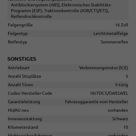
Antiblockiersystem (ABS), Elektronisches Stabilitäts-
Programm (ESP), Traktionskontrolle (ASR/CTS/ETS),
Reifendruckkontrolle
Felgengröße
16 Zoll
Felgentyp
Leichtmetallfelge
Reifentyp
Sommerreifen
SONSTIGES
Antriebsart
Verbrennungsmotor (ICE)
Anzahl Sitzplätze
5
Anzahl Türen
5-türig
Codes: Hersteller-Code
NU7DC5/GWELWEL
Garantieleistung
Fahrzeuggarantie vom Hersteller
HU/AU neu
vorhanden
Innenausstattung
Schwarz
Kilometerstand
10
Nichtraucher-Fahrzeug
vorhanden