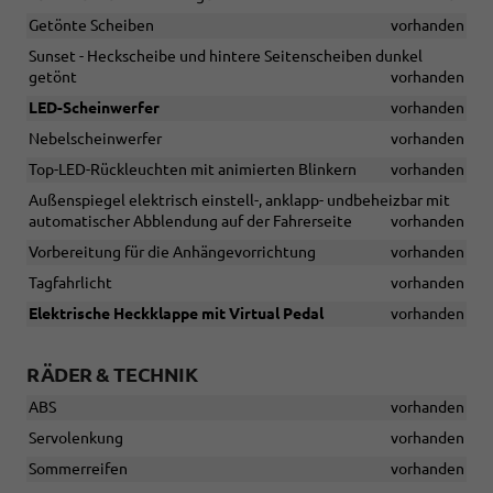
Getönte Scheiben
vorhanden
Sunset - Heckscheibe und hintere Seitenscheiben dunkel
getönt
vorhanden
LED-Scheinwerfer
vorhanden
Nebelscheinwerfer
vorhanden
Top-LED-Rückleuchten mit animierten Blinkern
vorhanden
Außenspiegel elektrisch einstell-, anklapp- undbeheizbar mit
automatischer Abblendung auf der Fahrerseite
vorhanden
Vorbereitung für die Anhängevorrichtung
vorhanden
Tagfahrlicht
vorhanden
Elektrische Heckklappe mit Virtual Pedal
vorhanden
RÄDER & TECHNIK
ABS
vorhanden
Servolenkung
vorhanden
Sommerreifen
vorhanden