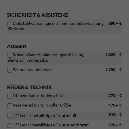
Funktionales
Paket
SICHERHEIT & ASSISTENZ
und
[PJA]
Diebstahlwarnanlage mit Innenraumüberwachung
390,– €
Reserverad
für Kessy
nicht
in
voller
AUSSEN
Größe)
Schwenkbare Anhängerzugvorrichtung,
1.020,– €
elektrisch verriegelbar
Panoramaschiebedach
1.230,– €
RÄDER & TECHNIK
Triebwerkunterbodenschutz
270,– €
Reserverad nicht in voller Größe
170,– €
Reifen:
510,– €
17" Leichtmetallfelgen "Scutus"
215/55
17" Leichtmetallfelgen "Scutus Anthrazit"
720,– €
R17