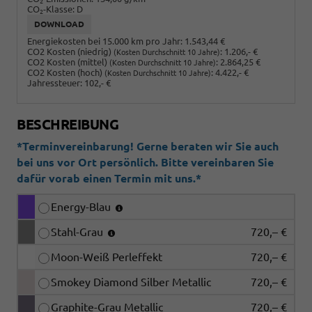
2
CO
-Klasse:
D
2
DOWNLOAD
Energiekosten bei 15.000 km pro Jahr:
1.543,44 €
CO2 Kosten (niedrig)
:
1.206,- €
(Kosten Durchschnitt 10 Jahre)
CO2 Kosten (mittel)
:
2.864,25 €
(Kosten Durchschnitt 10 Jahre)
CO2 Kosten (hoch)
:
4.422,- €
(Kosten Durchschnitt 10 Jahre)
Jahressteuer:
102,- €
BESCHREIBUNG
*Terminvereinbarung! Gerne beraten wir Sie auch
bei uns vor Ort persönlich. Bitte vereinbaren Sie
dafür vorab einen Termin mit uns.*
Energy-Blau
Stahl-Grau
720,– €
Moon-Weiß Perleffekt
720,– €
Smokey Diamond Silber Metallic
720,– €
Graphite-Grau Metallic
720,– €