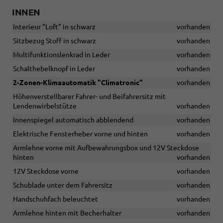
INNEN
Interieur "Loft" in schwarz
vorhanden
Sitzbezug Stoff in schwarz
vorhanden
Multifunktionslenkrad in Leder
vorhanden
Schalthebelknopf in Leder
vorhanden
2-Zonen-Klimaautomatik "Climatronic"
vorhanden
Höhenverstellbarer Fahrer- und Beifahrersitz mit
Lendenwirbelstütze
vorhanden
Innenspiegel automatisch abblendend
vorhanden
Elektrische Fensterheber vorne und hinten
vorhanden
Armlehne vorne mit Aufbewahrungsbox und 12V Steckdose
hinten
vorhanden
12V Steckdose vorne
vorhanden
Schublade unter dem Fahrersitz
vorhanden
Handschuhfach beleuchtet
vorhanden
Armlehne hinten mit Becherhalter
vorhanden