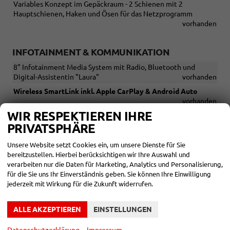
Variables Konzept im Gepäckraum - 2 Schienen mit 2
Hauptschienen, Haken und Ösen für das Netzprogramm
vorhanden
INFOTAINMENT & KOMMUNIKATION
8" Infotainment Media System mit Radio, Bluetooth und
Digital-Assistentin "Laura"
vorhanden
Wireless SmartLink inkl. Apple CarPlay & Android Auto
vorhanden
WIR RESPEKTIEREN IHRE
Sprachsteuerung
vorhanden
PRIVATSPHÄRE
USB
vorhanden
Radio DAB
vorhanden
Unsere Website setzt Cookies ein, um unsere Dienste für Sie
bereitzustellen. Hierbei berücksichtigen wir Ihre Auswahl und
Freisprecheinrichtung
vorhanden
verarbeiten nur die Daten für Marketing, Analytics und Personalisierung,
Induktionsladen für das Smartphone
vorhanden
für die Sie uns Ihr Einverständnis geben. Sie können Ihre Einwilligung
jederzeit mit Wirkung für die Zukunft widerrufen.
10" Virtual Cockpit
vorhanden
ALLE AKZEPTIEREN
EINSTELLUNGEN
SICHERHEIT & ASSISTENZ