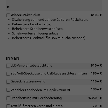
(Nicht
in
Winter-Paket Plus:
410,– €
Verbindung
Sitzheizung vorn und auf den äußeren Rücksitzen,
mit:
Beheizbare Frontscheibe,
[PKP]
Beheizbare Scheibenwaschdüsen,
Variabler
Scheinwerferreinigungsanlage,
Ladeboden
Beheizbares Lenkrad (für DSG mit Schaltwippen)
im
Gepäckraum)
INNEN
LED-Ambientebeleuchtung
310,– €
230 Volt-Steckdose und USB-Ladeanschluss hinten
150,– €
Gepäcknetztrennwand
110,– €
(Nicht
190,– €
Variabler Ladeboden im Gepäckraum
in
Standheizung mit Fernbedienung
1.350,– €
Verbindung
mit:
Textilfußmatten vorne und hinten
70,– €
[W5K]