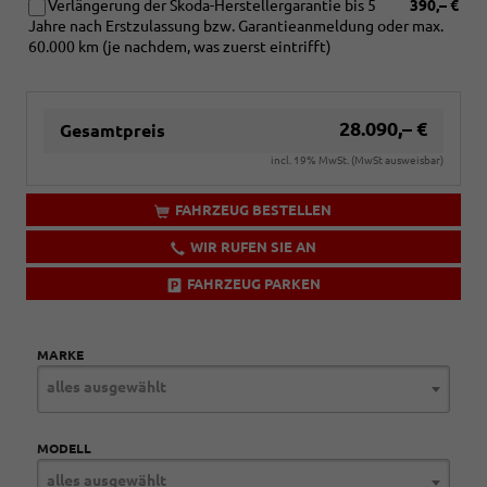
Verlängerung der Skoda-Herstellergarantie bis 5
390,– €
Jahre nach Erstzulassung bzw. Garantieanmeldung oder max.
60.000 km (je nachdem, was zuerst eintrifft)
28.090,– €
Gesamtpreis
incl. 19% MwSt. (MwSt ausweisbar)
FAHRZEUG BESTELLEN
WIR RUFEN SIE AN
FAHRZEUG PARKEN
MARKE
alles ausgewählt
MODELL
alles ausgewählt