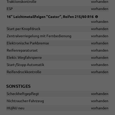
Traktionskontrolle
vorhanden
ESP
vorhanden
Reifen:
16" Leichtmetallfelgen "Castor", Reifen 215/60 R16
215/60
vorhanden
R16
Start per Knopfdruck
vorhanden
Zentralverriegelung mit Fernbedienung
vorhanden
Elektronische Parkbremse
vorhanden
Reifenreparaturset
vorhanden
Elektr. Wegfahrsperre
vorhanden
Start-/Stopp Automatik
vorhanden
Reifendruckkontrolle
vorhanden
SONSTIGES
Scheckheftgepflegt
vorhanden
Nichtraucher-Fahrzeug
vorhanden
HU/AU neu
vorhanden