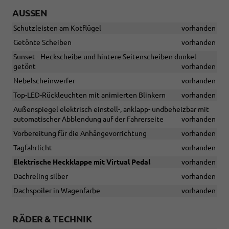
AUSSEN
Schutzleisten am Kotflügel
vorhanden
Getönte Scheiben
vorhanden
Sunset - Heckscheibe und hintere Seitenscheiben dunkel
getönt
vorhanden
Nebelscheinwerfer
vorhanden
Top-LED-Rückleuchten mit animierten Blinkern
vorhanden
Außenspiegel elektrisch einstell-, anklapp- undbeheizbar mit
automatischer Abblendung auf der Fahrerseite
vorhanden
Vorbereitung für die Anhängevorrichtung
vorhanden
Tagfahrlicht
vorhanden
Elektrische Heckklappe mit Virtual Pedal
vorhanden
Dachreling silber
vorhanden
Dachspoiler in Wagenfarbe
vorhanden
RÄDER & TECHNIK