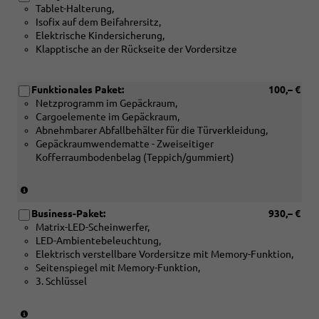
Tablet-Halterung,
Isofix auf dem Beifahrersitz,
Elektrische Kindersicherung,
Klapptische an der Rückseite der Vordersitze
Funktionales Paket:
100,– €
Netzprogramm im Gepäckraum,
Cargoelemente im Gepäckraum,
Abnehmbarer Abfallbehälter für die Türverkleidung,
Gepäckraumwendematte - Zweiseitiger
Kofferraumbodenbelag (Teppich/gummiert)
(Nicht
in
Business-Paket:
930,– €
Verbindung
Matrix-LED-Scheinwerfer,
mit:
LED-Ambientebeleuchtung,
[PKP]
Elektrisch verstellbare Vordersitze mit Memory-Funktion,
Variabler
Seitenspiegel mit Memory-Funktion,
Ladeboden
3. Schlüssel
im
Gepäckraum)
(Nicht