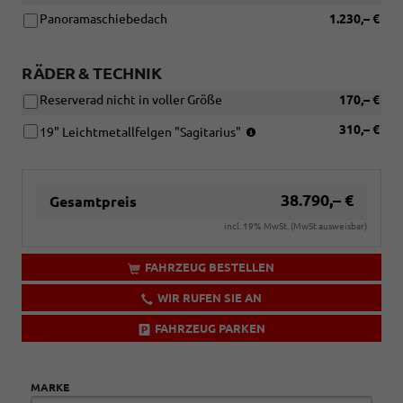
Panoramaschiebedach
1.230,– €
RÄDER & TECHNIK
Reserverad nicht in voller Größe
170,– €
Reifen:
310,– €
19" Leichtmetallfelgen "Sagitarius"
225/40
R19
(4x2),
225/45
38.790,– €
Gesamtpreis
R19
incl. 19% MwSt. (MwSt ausweisbar)
(4x4)
FAHRZEUG BESTELLEN
WIR RUFEN SIE AN
FAHRZEUG PARKEN
MARKE