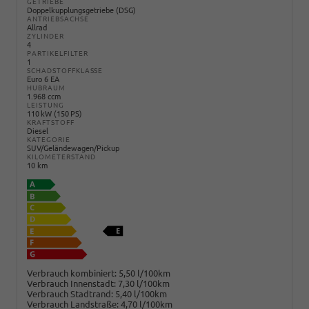
GETRIEBE
Doppelkupplungsgetriebe (DSG)
ANTRIEBSACHSE
Allrad
ZYLINDER
4
PARTIKELFILTER
1
SCHADSTOFFKLASSE
Euro 6 EA
HUBRAUM
1.968 ccm
LEISTUNG
110 kW (150 PS)
KRAFTSTOFF
Diesel
KATEGORIE
SUV/Geländewagen/Pickup
KILOMETERSTAND
10 km
Verbrauch kombiniert:
5,50 l/100km
Verbrauch Innenstadt:
7,30 l/100km
Verbrauch Stadtrand:
5,40 l/100km
Verbrauch Landstraße:
4,70 l/100km