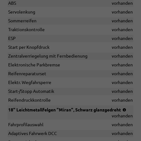
ABS
vorhanden
Servolenkung
vorhanden
Sommerreifen
vorhanden
Traktionskontrolle
vorhanden
ESP
vorhanden
Start per Knopfdruck
vorhanden
Zentralverriegelung mit Fernbedienung
vorhanden
Elektronische Parkbremse
vorhanden
Reifenreparaturset
vorhanden
Elektr. Wegfahrsperre
vorhanden
Start-/Stopp Automatik
vorhanden
Reifendruckkontrolle
vorhanden
Reifen:
18" Leichtmetallfelgen "Miran", Schwarz glanzgedreht
215/50
vorhanden
R18
Fahrprofilauswahl
vorhanden
(4x2),
225/50
Adaptives Fahrwerk DCC
vorhanden
R18