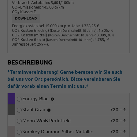
Verbrauch Autobahn:
5,60 l/100km
CO
-Emissionen:
145,00 g/km
2
CO
-Klasse:
E
2
DOWNLOAD
Energiekosten bei 15.000 km pro Jahr:
1.328,25 €
CO2 Kosten (niedrig)
:
1.305,- €
(Kosten Durchschnitt 10 Jahre)
CO2 Kosten (mittel)
:
3.099,38 €
(Kosten Durchschnitt 10 Jahre)
CO2 Kosten (hoch)
:
4.785,- €
(Kosten Durchschnitt 10 Jahre)
Jahressteuer:
299,- €
BESCHREIBUNG
*Terminvereinbarung! Gerne beraten wir Sie auch
bei uns vor Ort persönlich. Bitte vereinbaren Sie
dafür vorab einen Termin mit uns.*
Energy-Blau
Stahl-Grau
720,– €
Moon-Weiß Perleffekt
720,– €
Smokey Diamond Silber Metallic
720,– €