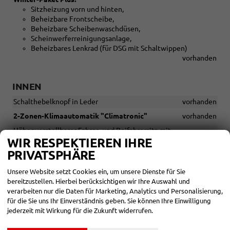
Sitzheizung vorn und hinten,
Beheizbare Frontscheibe,
Beheizbare Scheibenwaschdüsen,
Scheinwerferreinigungsanlage,
Beheizbares Lenkrad (für DSG mit Schaltwippen)
vorhanden
INNEN
Schalthebelknopf in Leder
vorhanden
2-Zonen-Klimaautomatik "Climatronic"
vorhanden
Höhenverstellbarer Fahrer- und Beifahrersitz mit
WIR RESPEKTIEREN IHRE
Lendenwirbelstütze
vorhanden
PRIVATSPHÄRE
Innenspiegel automatisch abblendend
vorhanden
Elektrische Fensterheber vorne und hinten
vorhanden
Unsere Website setzt Cookies ein, um unsere Dienste für Sie
bereitzustellen. Hierbei berücksichtigen wir Ihre Auswahl und
Armlehne vorne mit Aufbewahrungsbox und 12V Steckdose
verarbeiten nur die Daten für Marketing, Analytics und Personalisierung,
hinten
vorhanden
für die Sie uns Ihr Einverständnis geben. Sie können Ihre Einwilligung
12V Steckdose vorne
vorhanden
jederzeit mit Wirkung für die Zukunft widerrufen.
Schublade unter dem Fahrersitz
vorhanden