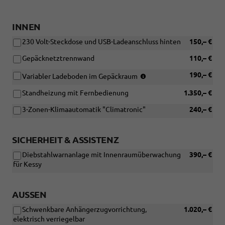
in
Verbindung
mit:
INNEN
[P5L]
230 Volt-Steckdose und USB-Ladeanschluss hinten
150,– €
Family
Paket)
Gepäcknetztrennwand
110,– €
(Nicht
190,– €
Variabler Ladeboden im Gepäckraum
in
Standheizung mit Fernbedienung
1.350,– €
Verbindung
mit:
3-Zonen-Klimaautomatik "Climatronic"
240,– €
[W5K]
Funktionales
Paket
SICHERHEIT & ASSISTENZ
und
[PJA]
Diebstahlwarnanlage mit Innenraumüberwachung
390,– €
Reserverad
für Kessy
nicht
in
voller
AUSSEN
Größe)
Schwenkbare Anhängerzugvorrichtung,
1.020,– €
elektrisch verriegelbar