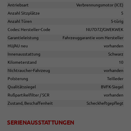
Antriebsart
Verbrennungsmotor (ICE)
Anzahl Sitzplätze
5
Anzahl Türen
5-türig
Codes: Hersteller-Code
NU7D7Z/GWEKWEK
Garantieleistung
Fahrzeuggarantie vom Hersteller
HU/AU neu
vorhanden
Innenausstattung
Schwarz
Kilometerstand
10
Nichtraucher-Fahrzeug
vorhanden
Polsterung
Teilleder
Qualitätssiegel
BVFK-Siegel
Rußpartikelfilter / SCR
vorhanden
Zustand, Beschaffenheit
Scheckheftgepflegt
SERIENAUSSTATTUNGEN