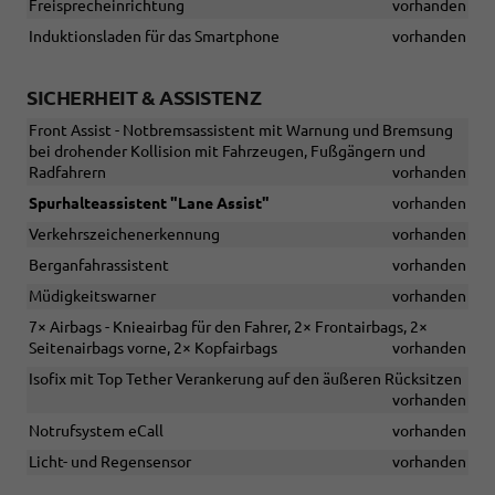
Freisprecheinrichtung
vorhanden
Induktionsladen für das Smartphone
vorhanden
SICHERHEIT & ASSISTENZ
Front Assist - Notbremsassistent mit Warnung und Bremsung
bei drohender Kollision mit Fahrzeugen, Fußgängern und
Radfahrern
vorhanden
Spurhalteassistent "Lane Assist"
vorhanden
Verkehrszeichenerkennung
vorhanden
Berganfahrassistent
vorhanden
Müdigkeitswarner
vorhanden
7× Airbags - Knieairbag für den Fahrer, 2× Frontairbags, 2×
Seitenairbags vorne, 2× Kopfairbags
vorhanden
Isofix mit Top Tether Verankerung auf den äußeren Rücksitzen
vorhanden
Notrufsystem eCall
vorhanden
Licht- und Regensensor
vorhanden