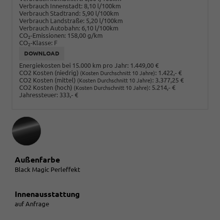
Verbrauch Innenstadt:
8,10 l/100km
Verbrauch Stadtrand:
5,90 l/100km
Verbrauch Landstraße:
5,20 l/100km
Verbrauch Autobahn:
6,10 l/100km
CO
-Emissionen:
158,00 g/km
2
CO
-Klasse:
F
2
DOWNLOAD
Energiekosten bei 15.000 km pro Jahr:
1.449,00 €
CO2 Kosten (niedrig)
:
1.422,- €
(Kosten Durchschnitt 10 Jahre)
CO2 Kosten (mittel)
:
3.377,25 €
(Kosten Durchschnitt 10 Jahre)
CO2 Kosten (hoch)
:
5.214,- €
(Kosten Durchschnitt 10 Jahre)
Jahressteuer:
333,- €
Außenfarbe
Black Magic Perleffekt
Innenausstattung
auf Anfrage