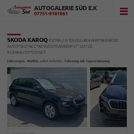
AUTOGALERIE SÜD E.K
07751-9181861
SKODA KAROQ
EXTRA 2.0 TDI DSG 4X4 AHK*ANDROID
AUTO*SHZ*ACC*KEYLESS*KAMERA*17" LM* 2Z
KLIMAAUTO*SUNSET
Fahrzeugnr.
:
862856
,
sofort lieferbar
,
Fahrzeug mit Tageszulassung