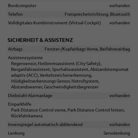
Bordcomputer
vorhanden
Telefon
Freisprecheinrichtung, Bluetooth
Volldigitales Kombiinstrument (Virtual Cockpit)
vorhanden
SICHERHEIT & ASSISTENZ
Airbags
Fenster-/Kopfairbags Vorne, Beifahrerairbag
Assistenzsysteme
Regensensor, Notbremsassistent (City-Safety),
Berganfahrassistent, Spurhalteassistent, Abstandstempomat
adaptiv (ACC), Verkehrzeichenerkennung,
Müdigkeitserkennungs-Sensor, Notrufsystem,
Abstandswarner, Geschwindigkeitsbegrenzer
Diebstahl-Alarmanlage
vorhanden
Einparkhilfe
Park Distance Control vorne, Park Distance Control hinten,
Rückfahrkamera
Innenspiegel automatisch abblendend
vorhanden
Lenkung
Servolenkung