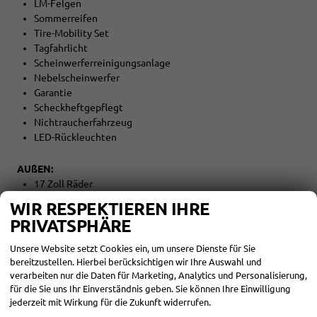
LM-Felgen
Sommerreifen
Tire-Mobility Set
Tagfahrlicht
Scheinwerferreinigungsanlage
Nebelscheinwerfer
Garantie
Scheckheftgepflegt
Nichtraucherfahrzeug
LED-Rückleuchten
AUßEN:
17 Zoll Räder
WIR RESPEKTIEREN IHRE
Tageszulassung vor Auslieferung
PRIVATSPHÄRE
Garantiestart: 07.05.2026
Unsere Website setzt Cookies ein, um unsere Dienste für Sie
bereitzustellen. Hierbei berücksichtigen wir Ihre Auswahl und
verarbeiten nur die Daten für Marketing, Analytics und Personalisierung,
Zwischenverkauf und Irrtümer für dieses Angebot sind
für die Sie uns Ihr Einverständnis geben. Sie können Ihre Einwilligung
ausdrücklich vorbehalten. Die Fahrzeugbeschreibung dient
jederzeit mit Wirkung für die Zukunft widerrufen.
lediglich der allgemeinen Identifizierung des Fahrzeuges und