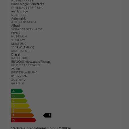
AUSSENFARBE
Black Magic Perleffekt
INNENAUSSTATTUNG
auf Anfrage
GETRIEBE
Automatik
ANTRIEBSACHSE
Allrad
SCHADSTOFFKLASSE
Euro 6
HUBRAUM
1.968 ccm
LEISTUNG
110 kW (150 PS)
KRAFTSTOFF
Diesel
KATEGORIE
SUV/Geländewagen/Pickup
KILOMETERSTAND
25 km
ERSTZULASSUNG
01.05.2026
ZUSTAND
unfallfrei
Verbrauch kombiniert:
6,00 l/100km