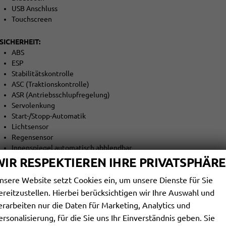
USB Anschluss
Touchscreen
SICHERHEIT:
ABS
ESP
Stabilitätskontrolle
ASC (Traktionskontrolle)
ASR (Antriebsschlupfregelung)
Servolenkung
Start-/Stopp-Automatik
Lichtsensor
Regensensor
Innenspiegel automatisch abblendbar
Berganfahrassistent
WIR RESPEKTIEREN IHRE PRIVATSPHÄRE
Abstandswarner
nsere Website setzt Cookies ein, um unsere Dienste für Sie
Notbremsassistent (F.A.)
Spurhalteassistent
ereitzustellen. Hierbei berücksichtigen wir Ihre Auswahl und
Verkehrszeichenerkennung
erarbeiten nur die Daten für Marketing, Analytics und
Müdigkeitswarner
ersonalisierung, für die Sie uns Ihr Einverständnis geben. Sie
Notrufsystem