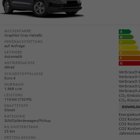
AUSSENFARBE
Graphite Grau Metallic
INNENAUSSTATTUNG
auf Anfrage
GETRIEBE
Automatik
ANTRIEBSACHSE
Allrad
Verbrauch k
SCHADSTOFFKLASSE
Verbrauch I
Euro 6
Verbrauch 
HUBRAUM
Verbrauch 
1.968 ccm
Verbrauch 
CO
-Emissi
LEISTUNG
2
110 kW (150 PS)
CO
-Klasse:
2
KRAFTSTOFF
DOWNLO
Diesel
Energiekost
KATEGORIE
CO2 Kosten 
SUV/Geländewagen/Pickup
CO2 Kosten
KILOMETERSTAND
CO2 Kosten
25 km
Jahressteue
ERSTZULASSUNG