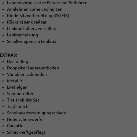
Lendenwirbelstütze Fahrer und Beifahrer
Armlehnen vorne und hinten
Kindersitzvorbereitung (ISOFIX)
Rücksitzbank teilbar
Lenkrad höhenverstellbar
Lenkradheizung
Schaltwippen am Lenkrad
EXTRAS:
Dachreling
Doppelter Laderaumboden
Variabler Ladeboden
Metallic
LM-Felgen
Sommerreifen
Tire-Mobility Set
Tagfahrlicht
Scheinwerferreinigungsanlage
Nebelscheinwerfer
Garantie
Scheckheftgepflegt