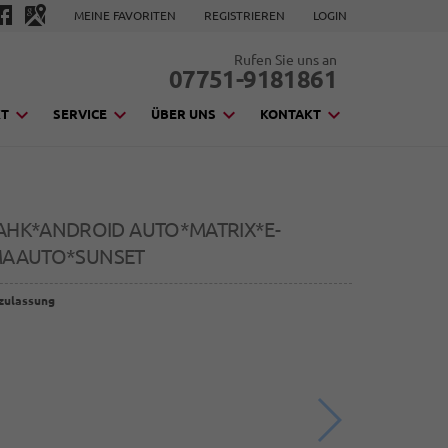
MEINE FAVORITEN
REGISTRIEREN
LOGIN
Rufen Sie uns an
07751-9181861
KT
SERVICE
ÜBER UNS
KONTAKT
4 AHK*ANDROID AUTO*MATRIX*E-
IMAAUTO*SUNSET
zulassung