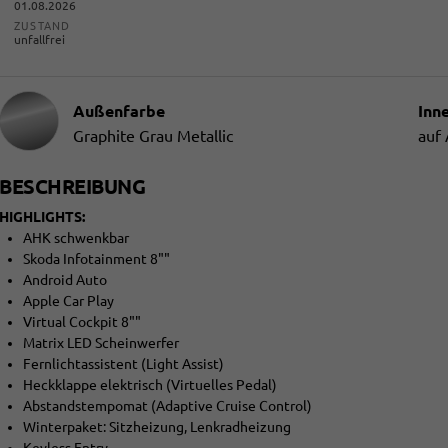
01.08.2026
ZUSTAND
unfallfrei
Außenfarbe
Inn
Graphite Grau Metallic
auf
BESCHREIBUNG
HIGHLIGHTS:
AHK schwenkbar
Skoda Infotainment 8""
Android Auto
Apple Car Play
Virtual Cockpit 8""
Matrix LED Scheinwerfer
Fernlichtassistent (Light Assist)
Heckklappe elektrisch (Virtuelles Pedal)
Abstandstempomat (Adaptive Cruise Control)
Winterpaket: Sitzheizung, Lenkradheizung
Keyless Entry