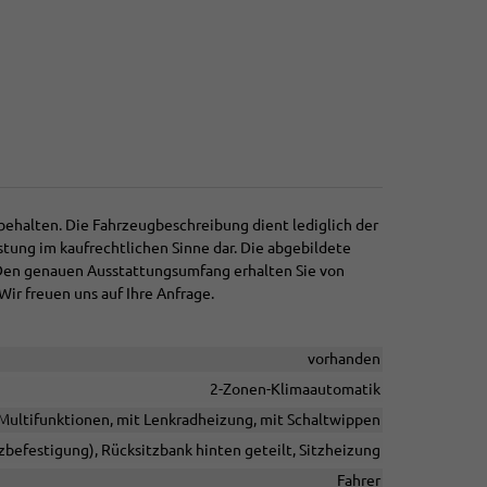
behalten. Die Fahrzeugbeschreibung dient lediglich der
stung im kaufrechtlichen Sinne dar. Die abgebildete
 Den genauen Ausstattungsumfang erhalten Sie von
Wir freuen uns auf Ihre Anfrage.
vorhanden
2-Zonen-Klimaautomatik
t Multifunktionen, mit Lenkradheizung, mit Schaltwippen
tzbefestigung), Rücksitzbank hinten geteilt, Sitzheizung
Fahrer