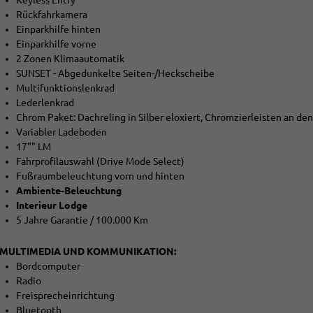
Rückfahrkamera
Einparkhilfe hinten
Einparkhilfe vorne
2 Zonen Klimaautomatik
SUNSET - Abgedunkelte Seiten-/Heckscheibe
Multifunktionslenkrad
Lederlenkrad
Chrom Paket: Dachreling in Silber eloxiert, Chromzierleisten an de
Variabler Ladeboden
17"" LM
Fahrprofilauswahl (Drive Mode Select)
Fußraumbeleuchtung vorn und hinten
Ambiente-Beleuchtung
Interieur Lodge
5 Jahre Garantie / 100.000 Km
MULTIMEDIA UND KOMMUNIKATION:
Bordcomputer
Radio
Freisprecheinrichtung
Bluetooth