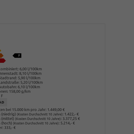
ombiniert:
6,00 l/100km
nnenstadt:
8,10 l/100km
Stadtrand:
5,90 l/100km
Landstraße:
5,20 l/100km
Autobahn:
6,10 l/100km
onen:
158,00 g/km
F
AD
en bei 15.000 km pro Jahr:
1.449,00 €
(niedrig)
:
1.422,- €
(Kosten Durchschnitt 10 Jahre)
 (mittel)
:
3.377,25 €
(Kosten Durchschnitt 10 Jahre)
 (hoch)
:
5.214,- €
(Kosten Durchschnitt 10 Jahre)
r:
333,- €