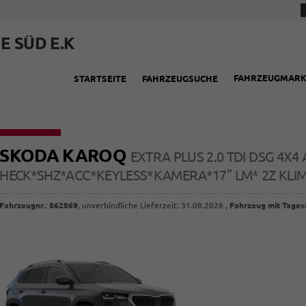
E SÜD E.K
FAHRZEUGMAR
STARTSEITE
FAHRZEUGSUCHE
SKODA KAROQ
EXTRA PLUS 2.0 TDI DSG 4X
HECK*SHZ*ACC*KEYLESS*KAMERA*17" LM* 2Z KL
Fahrzeugnr.
:
862869
, unverbindliche Lieferzeit:
31.08.2026
,
Fahrzeug mit Tages