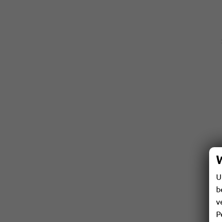
U
b
v
P