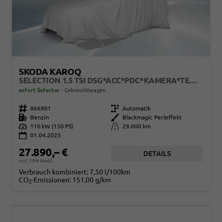
SKODA KAROQ
SELECTION 1.5 TSI DSG*ACC*PDC*KAMERA*TEMPOMAT*LED*SMARTLINK*KLIMA*RADIO*17-ZOLL
sofort lieferbar
Gebrauchtwagen
Fahrzeugnr.
866901
Getriebe
Automatik
Kraftstoff
Benzin
Außenfarbe
Blackmagic Perleffekt
Leistung
110 kW (150 PS)
Kilometerstand
29.000 km
01.04.2025
27.890,– €
DETAILS
incl. 19% MwSt.
Verbrauch kombiniert:
7,50 l/100km
CO
-Emissionen:
151,00 g/km
2