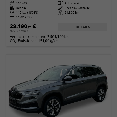
Fahrzeugnr.
866503
Getriebe
Automatik
Kraftstoff
Benzin
Außenfarbe
Raceblau Metallic
Leistung
110 kW (150 PS)
Kilometerstand
21.300 km
01.02.2025
28.190,– €
DETAILS
incl. 19% MwSt.
Verbrauch kombiniert:
7,50 l/100km
CO
-Emissionen:
151,00 g/km
2