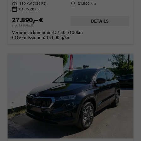
Leistung
110 kW (150 PS)
Kilometerstand
21.900 km
01.05.2025
27.890,– €
DETAILS
incl. 19% MwSt.
Verbrauch kombiniert:
7,50 l/100km
CO
-Emissionen:
151,00 g/km
2