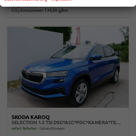
Verbrauch kombiniert:
5,90 l/100km
CO
-Klasse:
D
2
CO
-Emissionen:
134,00 g/km
2
SKODA KAROQ
SELECTION 1.5 TSI DSG*ACC*PDC*KAMERA*TEMPOMAT*LED*SMARTLINK*KLIMA*RADIO*17-ZOLL
sofort lieferbar
Gebrauchtwagen