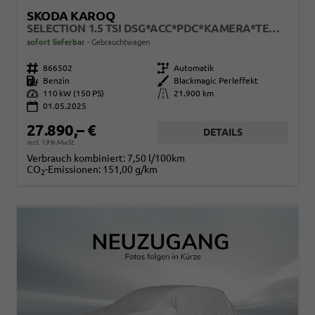
SKODA KAROQ
SELECTION 1.5 TSI DSG*ACC*PDC*KAMERA*TEMPOMAT*LED*SMARTLINK*KLIMA*RADIO*17-ZOLL
sofort lieferbar
Gebrauchtwagen
Fahrzeugnr.
866502
Getriebe
Automatik
Kraftstoff
Benzin
Außenfarbe
Blackmagic Perleffekt
Leistung
110 kW (150 PS)
Kilometerstand
21.900 km
01.05.2025
27.890,– €
DETAILS
incl. 19% MwSt.
Verbrauch kombiniert:
7,50 l/100km
CO
-Emissionen:
151,00 g/km
2