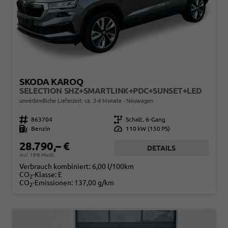
SKODA KAROQ
SELECTION SHZ+SMARTLINK+PDC+SUNSET+LED
unverbindliche Lieferzeit: ca. 3-4 Monate
Neuwagen
Fahrzeugnr.
863704
Getriebe
Schalt. 6-Gang
Kraftstoff
Benzin
Leistung
110 kW (150 PS)
28.790,– €
DETAILS
incl. 19% MwSt.
Verbrauch kombiniert:
6,00 l/100km
CO
-Klasse:
E
2
CO
-Emissionen:
137,00 g/km
2