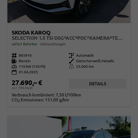
SKODA KAROQ
SELECTION 1.5 TSI DSG*ACC*PDC*KAMERA*TEMPOMAT*LED*SMARTLINK*KLIMA*RADIO*17-ZOLL
sofort lieferbar
Gebrauchtwagen
Fahrzeugnr.
865916
Getriebe
Automatik
Kraftstoff
Benzin
Außenfarbe
Gletscherweiß Metallic
Leistung
110 kW (150 PS)
Kilometerstand
23.000 km
01.04.2025
27.690,– €
DETAILS
incl. 19% MwSt.
Verbrauch kombiniert:
7,50 l/100km
CO
-Emissionen:
151,00 g/km
2