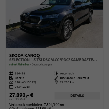
SKODA KAROQ
SELECTION 1.5 TSI DSG*ACC*PDC*KAMERA*TEMPOMAT*LED*SMARTLINK*KLIMA*RADIO*17-ZOLL
sofort lieferbar
Gebrauchtwagen
Fahrzeugnr.
866498
Getriebe
Automatik
Kraftstoff
Benzin
Außenfarbe
Blackmagic Perleffekt
Leistung
110 kW (150 PS)
Kilometerstand
27.200 km
01.04.2025
27.890,– €
DETAILS
incl. 19% MwSt.
Verbrauch kombiniert:
7,50 l/100km
CO
-Emissionen:
151,00 g/km