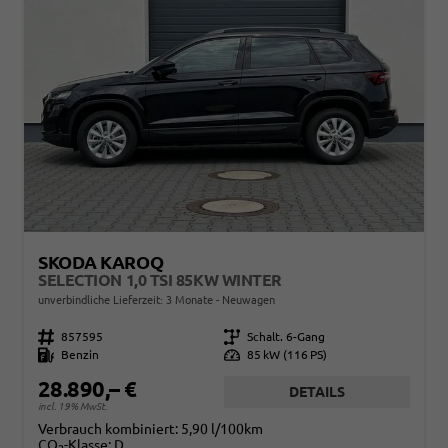
SKODA KAROQ
SELECTION 1,0 TSI 85KW WINTER
unverbindliche Lieferzeit:
3 Monate
Neuwagen
Fahrzeugnr.
857595
Getriebe
Schalt. 6-Gang
Kraftstoff
Benzin
Leistung
85 kW (116 PS)
28.890,– €
DETAILS
incl. 19% MwSt.
Verbrauch kombiniert:
5,90 l/100km
CO
-Klasse:
D