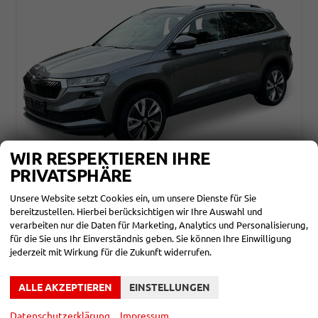
WIR RESPEKTIEREN IHRE
PRIVATSPHÄRE
SKODA KAROQ
Unsere Website setzt Cookies ein, um unsere Dienste für Sie
CLASSIC SELECTION KAMERA+EHK+KESSY+SHZ+SMARTLINK+LED+16" ALU
bereitzustellen. Hierbei berücksichtigen wir Ihre Auswahl und
unverbindliche Lieferzeit: ca. 3-6 Monate
Neuwagen
verarbeiten nur die Daten für Marketing, Analytics und Personalisierung,
für die Sie uns Ihr Einverständnis geben. Sie können Ihre Einwilligung
Fahrzeugnr.
860244
Getriebe
Schalt. 6-Gang
jederzeit mit Wirkung für die Zukunft widerrufen.
Kraftstoff
Benzin
Leistung
85 kW (116 PS)
Kilometerstand
10 km
ALLE AKZEPTIEREN
EINSTELLUNGEN
28.090,– €
DETAILS
incl. 19% MwSt.
Datenschutzerklärung
Impressum