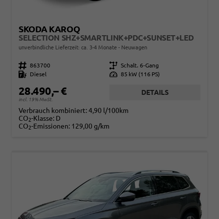
SKODA KAROQ
SELECTION SHZ+SMARTLINK+PDC+SUNSET+LED
unverbindliche Lieferzeit: ca. 3-4 Monate
Neuwagen
Fahrzeugnr.
863700
Getriebe
Schalt. 6-Gang
Kraftstoff
Diesel
Leistung
85 kW (116 PS)
28.490,– €
DETAILS
incl. 19% MwSt.
Verbrauch kombiniert:
4,90 l/100km
CO
-Klasse:
D
2
CO
-Emissionen:
129,00 g/km
2