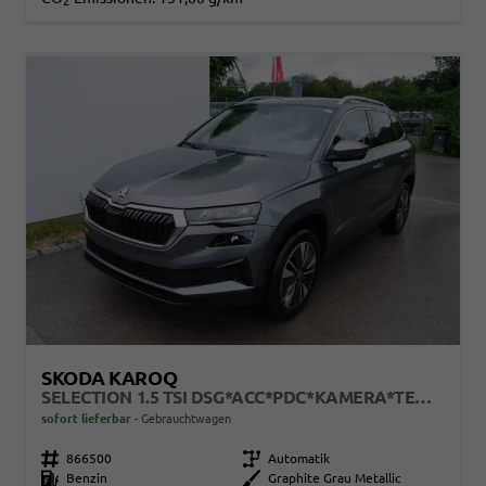
2
SKODA KAROQ
SELECTION 1.5 TSI DSG*ACC*PDC*KAMERA*TEMPOMAT*LED*SMARTLINK*KLIMA*RADIO*17-ZOLL
sofort lieferbar
Gebrauchtwagen
Fahrzeugnr.
866500
Getriebe
Automatik
Kraftstoff
Benzin
Außenfarbe
Graphite Grau Metallic