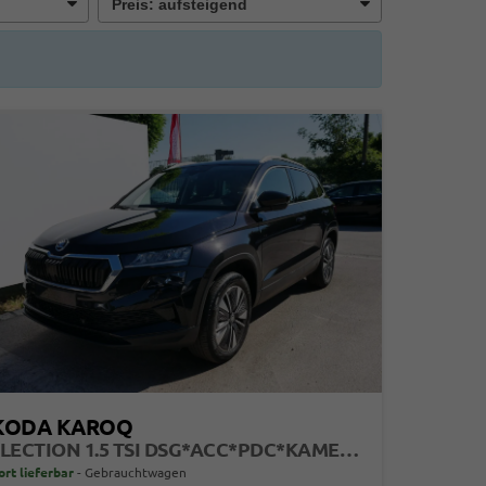
KODA KAROQ
SELECTION 1.5 TSI DSG*ACC*PDC*KAMERA*TEMPOMAT*LED*SMARTLINK*KLIMA*RADIO*17-ZOLL
ort lieferbar
Gebrauchtwagen