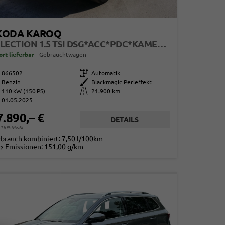
KODA KAROQ
SELECTION 1.5 TSI DSG*ACC*PDC*KAMERA*TEMPOMAT*LED*SMARTLINK*KLIMA*RADIO*17-ZOLL
ort lieferbar
Gebrauchtwagen
866502
Getriebe
Automatik
Benzin
Außenfarbe
Blackmagic Perleffekt
110 kW (150 PS)
Kilometerstand
21.900 km
01.05.2025
7.890,– €
DETAILS
. 19% MwSt.
rbrauch kombiniert:
7,50 l/100km
-Emissionen:
151,00 g/km
2