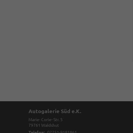
Autogalerie Süd e.K.
Marie- Curie- Str. 5
79761
Waldshut
Telefon:
07751-9181861