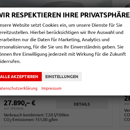
WIR RESPEKTIEREN IHRE PRIVATSPHÄRE
nsere Website setzt Cookies ein, um unsere Dienste für Sie
ereitzustellen. Hierbei berücksichtigen wir Ihre Auswahl und
erarbeiten nur die Daten für Marketing, Analytics und
ersonalisierung, für die Sie uns Ihr Einverständnis geben. Sie
SKODA KAROQ
S
önnen Ihre Einwilligung jederzeit mit Wirkung für die Zukunft
SELECTION 1.5 TSI DSG*ACC*PDC*KAMERA*TEMPOMAT*LED*SMARTLINK*KLIMA*RADIO*17-ZOLL
iderrufen.
sofort lieferbar
Gebrauchtwagen
unv
ALLE AKZEPTIEREN
EINSTELLUNGEN
Fahrzeugnr.
866901
Getriebe
Automatik
Fahrzeugnr.
Kraftstoff
Benzin
Außenfarbe
Blackmagic Perleffekt
Kraftstoff
Leistung
110 kW (150 PS)
Kilometerstand
29.000 km
Kilometerstand
atenschutzerklärung
Impressum
01.04.2025
2
27.890,– €
DETAILS
incl
incl. 19% MwSt.
Ve
Verbrauch kombiniert:
7,50 l/100km
CO
CO
-Emissionen:
151,00 g/km
CO
2