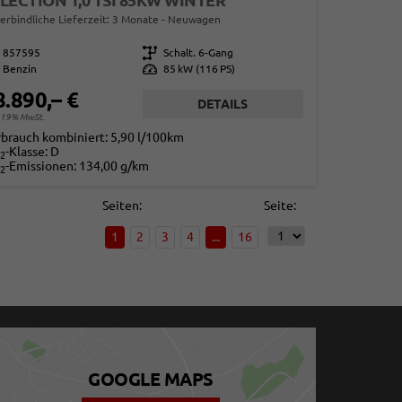
LECTION 1,0 TSI 85KW WINTER
erbindliche Lieferzeit:
3 Monate
Neuwagen
857595
Getriebe
Schalt. 6-Gang
Benzin
Leistung
85 kW (116 PS)
8.890,– €
DETAILS
. 19% MwSt.
rbrauch kombiniert:
5,90 l/100km
-Klasse:
D
2
-Emissionen:
134,00 g/km
2
Seiten:
Seite:
1
2
3
4
...
16
GOOGLE MAPS