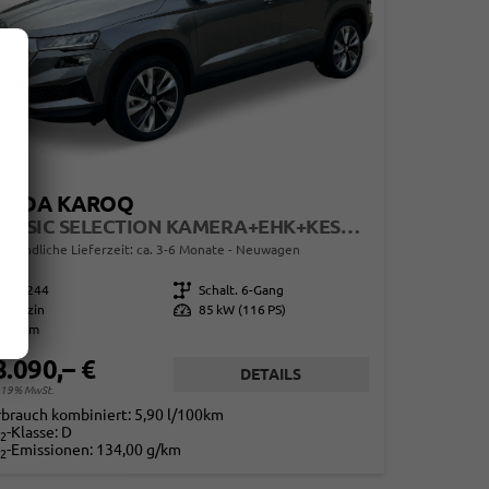
KODA KAROQ
CLASSIC SELECTION KAMERA+EHK+KESSY+SHZ+SMARTLINK+LED+16" ALU
erbindliche Lieferzeit: ca. 3-6 Monate
Neuwagen
860244
Getriebe
Schalt. 6-Gang
Benzin
Leistung
85 kW (116 PS)
10 km
8.090,– €
DETAILS
. 19% MwSt.
rbrauch kombiniert:
5,90 l/100km
-Klasse:
D
2
-Emissionen:
134,00 g/km
2