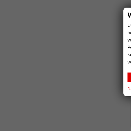
U
b
v
P
k
w
D