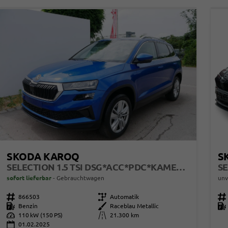
SKODA KAROQ
S
SELECTION 1.5 TSI DSG*ACC*PDC*KAMERA*TEMPOMAT*LED*SMARTLINK*KLIMA*RADIO*17-ZOLL
sofort lieferbar
Gebrauchtwagen
unv
Fahrzeugnr.
866503
Getriebe
Automatik
Fahrzeugnr.
Kraftstoff
Benzin
Außenfarbe
Raceblau Metallic
Kraftstoff
Leistung
110 kW (150 PS)
Kilometerstand
21.300 km
01.02.2025