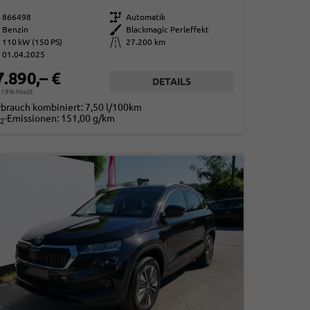
866498
Getriebe
Automatik
Benzin
Außenfarbe
Blackmagic Perleffekt
110 kW (150 PS)
Kilometerstand
27.200 km
01.04.2025
7.890,– €
DETAILS
. 19% MwSt.
rbrauch kombiniert:
7,50 l/100km
-Emissionen:
151,00 g/km
2