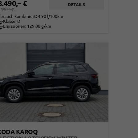
8.490,– €
DETAILS
. 19% MwSt.
rbrauch kombiniert:
4,90 l/100km
-Klasse:
D
2
-Emissionen:
129,00 g/km
2
KODA KAROQ