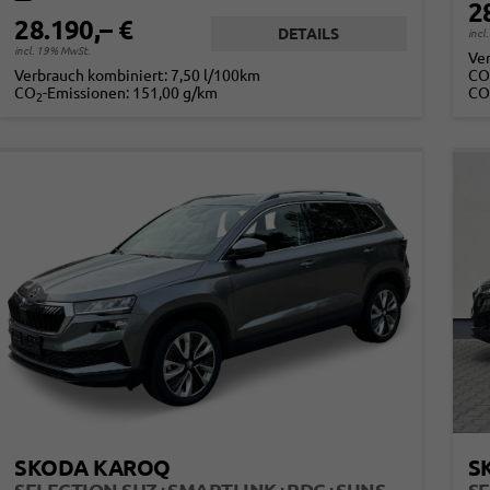
2
28.190,– €
DETAILS
incl
incl. 19% MwSt.
Ve
Verbrauch kombiniert:
7,50 l/100km
CO
CO
-Emissionen:
151,00 g/km
CO
2
SKODA KAROQ
S