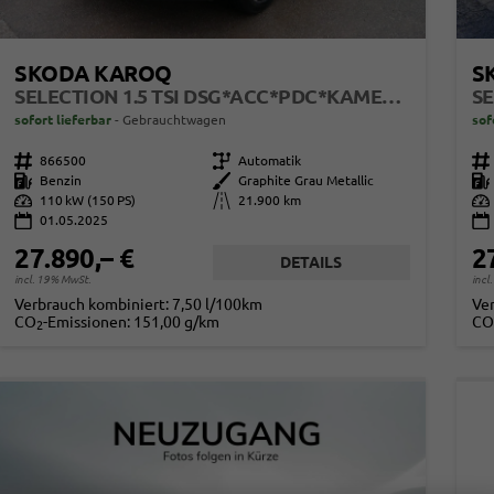
SKODA KAROQ
S
SELECTION 1.5 TSI DSG*ACC*PDC*KAMERA*TEMPOMAT*LED*SMARTLINK*KLIMA*RADIO*17-ZOLL
sofort lieferbar
Gebrauchtwagen
sof
Fahrzeugnr.
866500
Getriebe
Automatik
Fahrzeugnr.
Kraftstoff
Benzin
Außenfarbe
Graphite Grau Metallic
Kraftstoff
Leistung
110 kW (150 PS)
Kilometerstand
21.900 km
Leistung
01.05.2025
27.890,– €
2
DETAILS
incl. 19% MwSt.
incl
Verbrauch kombiniert:
7,50 l/100km
Ve
CO
-Emissionen:
151,00 g/km
CO
2