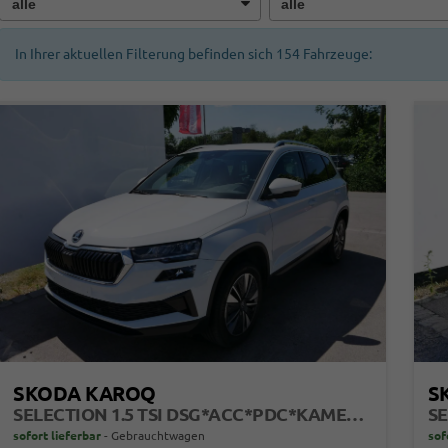
In Ihrer aktuellen Filterung befinden sich
154
Fahrzeuge:
SKODA KAROQ
S
SELECTION 1.5 TSI DSG*ACC*PDC*KAMERA*TEMPOMAT*LED*SMARTLINK*KLIMA*RADIO*17-ZOLL
sofort lieferbar
Gebrauchtwagen
sof