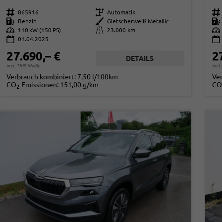
Fahrzeugnr.
865916
Getriebe
Automatik
Fahrzeugnr.
Kraftstoff
Benzin
Außenfarbe
Gletscherweiß Metallic
Kraftstoff
Leistung
110 kW (150 PS)
Kilometerstand
23.000 km
Leistung
01.04.2025
27.690,– €
2
DETAILS
incl. 19% MwSt.
incl
Verbrauch kombiniert:
7,50 l/100km
Ve
CO
-Emissionen:
151,00 g/km
CO
2