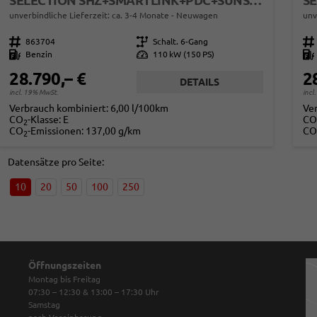
SELECTION SHZ+SMARTLINK+PDC+SUNSET+LED
SE
unverbindliche Lieferzeit: ca. 3-4 Monate
Neuwagen
unv
Fahrzeugnr.
863704
Getriebe
Schalt. 6-Gang
Fahrzeugnr.
Kraftstoff
Benzin
Leistung
110 kW (150 PS)
Kraftstoff
28.790,– €
2
DETAILS
incl. 19% MwSt.
incl
Verbrauch kombiniert:
6,00 l/100km
Ve
CO
-Klasse:
E
CO
2
CO
-Emissionen:
137,00 g/km
CO
2
Datensätze pro Seite:
10
20
50
100
250
Öffnungszeiten
Montag bis Freitag
07:30 – 12:30 & 13:00 – 17:30
Uhr
Samstag