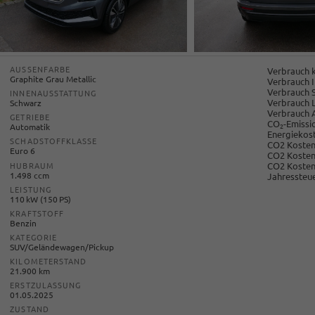
AUSSENFARBE
Verbrauch k
Graphite Grau Metallic
Verbrauch I
Verbrauch 
INNENAUSSTATTUNG
Verbrauch 
Schwarz
Verbrauch 
GETRIEBE
CO
-Emissi
Automatik
2
Energiekost
SCHADSTOFFKLASSE
CO2 Kosten 
Euro 6
CO2 Kosten
CO2 Kosten
HUBRAUM
1.498 ccm
Jahressteue
LEISTUNG
110 kW (150 PS)
KRAFTSTOFF
Benzin
KATEGORIE
SUV/Geländewagen/Pickup
KILOMETERSTAND
21.900 km
ERSTZULASSUNG
01.05.2025
ZUSTAND