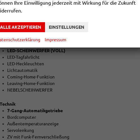
önnen Ihre Einwilligung jederzeit mit Wirkung für die Zukunft
5-trg.
iderrufen.
el. Fensterheber vorne + hinten
Dachreling silber
el. heranklappbare und beheizbare Außenspiegel
ALLE AKZEPTIEREN
EINSTELLUNGEN
Colorverglasung
atenschutzerklärung
Impressum
Licht und Sicht
LED-SCHEINWERFER (VOLL)
LED-Tagfahrlicht
LED-Heckleuchten
Lichtautomatik
Coming-Home-Funktion
Leaving-Home-Funktion
NEBELSCHEINWERFER
Technik
7-Gang-Automatikgetriebe
Bordcomputer
Außentemperaturanzeige
Servolenkung
ZV mit Funk-Fernverschließung