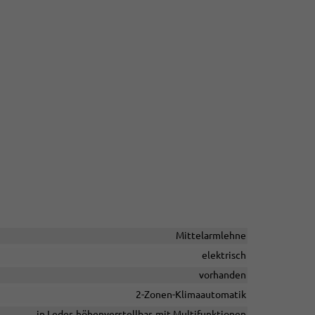
Mittelarmlehne
elektrisch
vorhanden
2-Zonen-Klimaautomatik
in Leder, höhenverstellbar, mit Multifunktionen