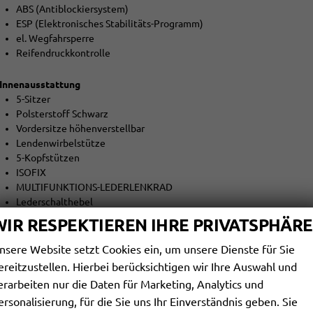
ABS (Antiblockiersystem)
ESP (Elektronisches Stabilitäts-Programm)
el. Wegfahrsperre
Reifendruckkontrolle
Innenausstattung
5-Sitzer
Polsterstoff Schwarz
Vordersitze höhenverstellbar
Lendenwirbelstütze
5-Kopfstützen
ISOFIX
MULTIFUNKTIONS-LEDERLENKRAD
Lederschalthebel
Lenksäule höhenverstellbar
WIR RESPEKTIEREN IHRE PRIVATSPHÄRE
Mittelarmlehne
teilbar klappbare Rücksitzbank
nsere Website setzt Cookies ein, um unsere Dienste für Sie
DURCHLADEMÖGLICHKEIT
ereitzustellen. Hierbei berücksichtigen wir Ihre Auswahl und
Gepäckraumabdeckung
erarbeiten nur die Daten für Marketing, Analytics und
ersonalisierung, für die Sie uns Ihr Einverständnis geben. Sie
Aussenausstattung