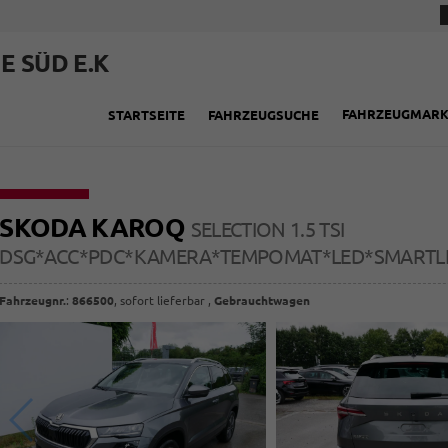
E SÜD E.K
FAHRZEUGMAR
STARTSEITE
FAHRZEUGSUCHE
SKODA KAROQ
SELECTION 1.5 TSI
DSG*ACC*PDC*KAMERA*TEMPOMAT*LED*SMARTLI
Fahrzeugnr.
:
866500
,
sofort lieferbar
,
Gebrauchtwagen