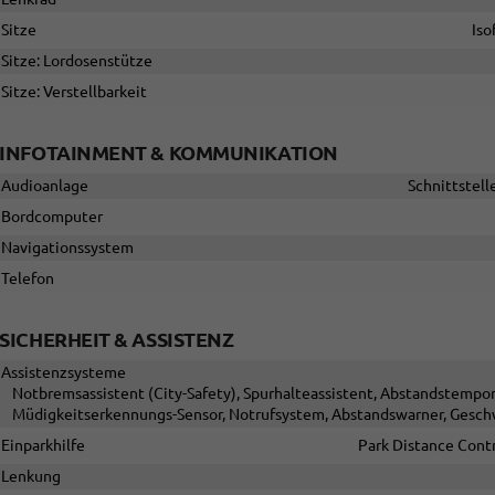
Sitze
Iso
Sitze: Lordosenstütze
Sitze: Verstellbarkeit
INFOTAINMENT & KOMMUNIKATION
Audioanlage
Schnittstell
Bordcomputer
Navigationssystem
Telefon
SICHERHEIT & ASSISTENZ
Assistenzsysteme
Notbremsassistent (City-Safety), Spurhalteassistent, Abstandstemp
Müdigkeitserkennungs-Sensor, Notrufsystem, Abstandswarner, Gesch
Einparkhilfe
Park Distance Contr
Lenkung