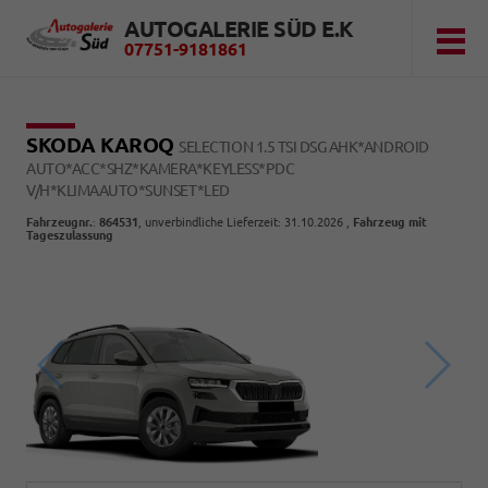
AUTOGALERIE SÜD E.K
07751-9181861
SKODA KAROQ
SELECTION 1.5 TSI DSG AHK*ANDROID
AUTO*ACC*SHZ*KAMERA*KEYLESS*PDC
V/H*KLIMAAUTO*SUNSET*LED
Fahrzeugnr.
:
864531
, unverbindliche Lieferzeit:
31.10.2026
,
Fahrzeug mit
Tageszulassung