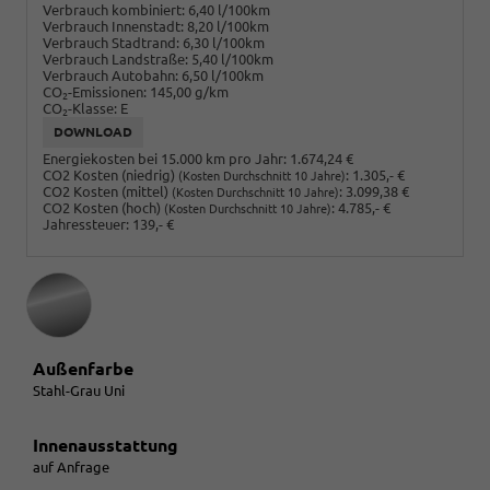
Verbrauch kombiniert:
6,40 l/100km
Verbrauch Innenstadt:
8,20 l/100km
Verbrauch Stadtrand:
6,30 l/100km
Verbrauch Landstraße:
5,40 l/100km
Verbrauch Autobahn:
6,50 l/100km
CO
-Emissionen:
145,00 g/km
2
CO
-Klasse:
E
2
DOWNLOAD
Energiekosten bei 15.000 km pro Jahr:
1.674,24 €
CO2 Kosten (niedrig)
:
1.305,- €
(Kosten Durchschnitt 10 Jahre)
CO2 Kosten (mittel)
:
3.099,38 €
(Kosten Durchschnitt 10 Jahre)
CO2 Kosten (hoch)
:
4.785,- €
(Kosten Durchschnitt 10 Jahre)
Jahressteuer:
139,- €
Außenfarbe
Stahl-Grau Uni
Innenausstattung
auf Anfrage