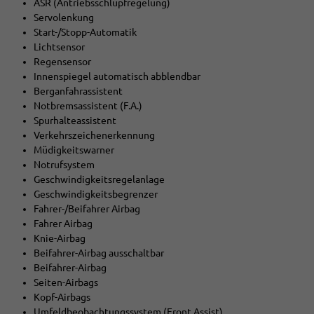
ASR (Antriebsschlupfregelung)
Servolenkung
Start-/Stopp-Automatik
Lichtsensor
Regensensor
Innenspiegel automatisch abblendbar
Berganfahrassistent
Notbremsassistent (F.A.)
Spurhalteassistent
Verkehrszeichenerkennung
Müdigkeitswarner
Notrufsystem
Geschwindigkeitsregelanlage
Geschwindigkeitsbegrenzer
Fahrer-/Beifahrer Airbag
Fahrer Airbag
Knie-Airbag
Beifahrer-Airbag ausschaltbar
Beifahrer-Airbag
Seiten-Airbags
Kopf-Airbags
Umfeldbeobachtungssystem (Front Assist)