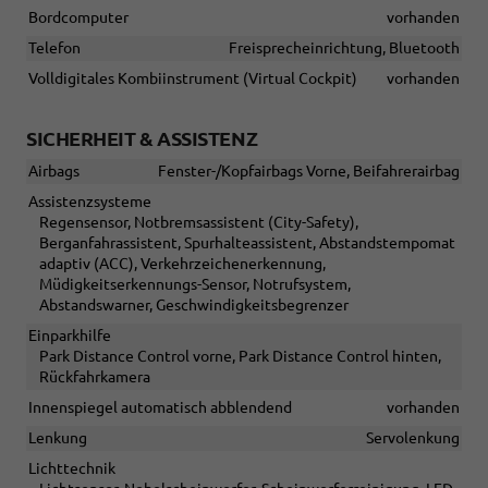
Bordcomputer
vorhanden
Telefon
Freisprecheinrichtung, Bluetooth
Volldigitales Kombiinstrument (Virtual Cockpit)
vorhanden
SICHERHEIT & ASSISTENZ
Airbags
Fenster-/Kopfairbags Vorne, Beifahrerairbag
Assistenzsysteme
Regensensor, Notbremsassistent (City-Safety),
Berganfahrassistent, Spurhalteassistent, Abstandstempomat
adaptiv (ACC), Verkehrzeichenerkennung,
Müdigkeitserkennungs-Sensor, Notrufsystem,
Abstandswarner, Geschwindigkeitsbegrenzer
Einparkhilfe
Park Distance Control vorne, Park Distance Control hinten,
Rückfahrkamera
Innenspiegel automatisch abblendend
vorhanden
Lenkung
Servolenkung
Lichttechnik