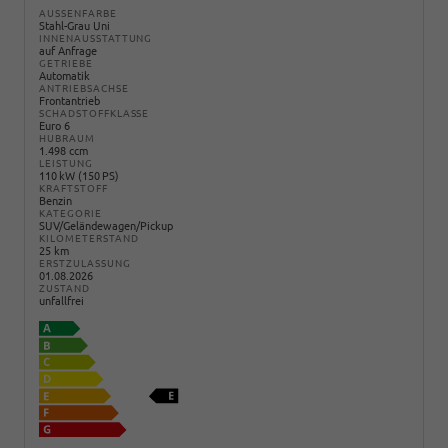
AUSSENFARBE
Stahl-Grau Uni
INNENAUSSTATTUNG
auf Anfrage
GETRIEBE
Automatik
ANTRIEBSACHSE
Frontantrieb
SCHADSTOFFKLASSE
Euro 6
HUBRAUM
1.498 ccm
LEISTUNG
110 kW (150 PS)
KRAFTSTOFF
Benzin
KATEGORIE
SUV/Geländewagen/Pickup
KILOMETERSTAND
25 km
ERSTZULASSUNG
01.08.2026
ZUSTAND
unfallfrei