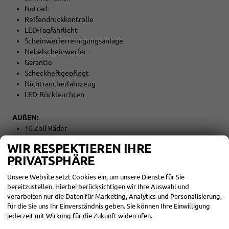
Notrad
Reifendruckkontrolle
LED-Tagfahrlicht
Scheinwerferreinigungsanlage
Nebelscheinwerfer
Garantie
Scheckheftgepflegt
Nichtraucherfahrzeug
LED-Rückleuchten
AUßEN:
16 Zoll Räder
WIR RESPEKTIEREN IHRE
Tageszulassung vor Auslieferung
PRIVATSPHÄRE
Unsere Website setzt Cookies ein, um unsere Dienste für Sie
bereitzustellen. Hierbei berücksichtigen wir Ihre Auswahl und
Zwischenverkauf und Irrtümer für dieses Angebot sind
verarbeiten nur die Daten für Marketing, Analytics und Personalisierung,
ausdrücklich vorbehalten. Die Fahrzeugbeschreibung dient
für die Sie uns Ihr Einverständnis geben. Sie können Ihre Einwilligung
lediglich der allgemeinen Identifizierung des Fahrzeuges und
jederzeit mit Wirkung für die Zukunft widerrufen.
stellt keine Gewährleistung im kaufrechtlichen Sinne dar. Die