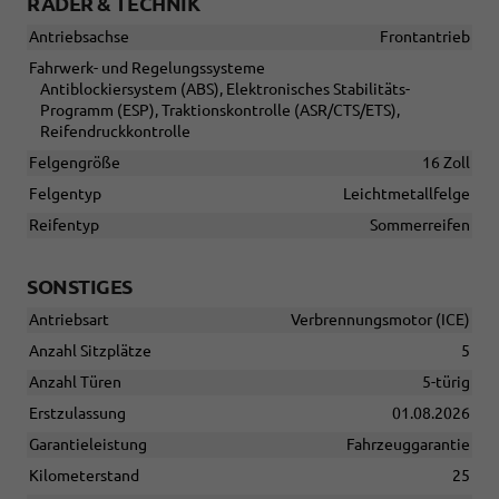
RÄDER & TECHNIK
Antriebsachse
Frontantrieb
Fahrwerk- und Regelungssysteme
Antiblockiersystem (ABS), Elektronisches Stabilitäts-
Programm (ESP), Traktionskontrolle (ASR/CTS/ETS),
Reifendruckkontrolle
Felgengröße
16 Zoll
Felgentyp
Leichtmetallfelge
Reifentyp
Sommerreifen
SONSTIGES
Antriebsart
Verbrennungsmotor (ICE)
Anzahl Sitzplätze
5
Anzahl Türen
5-türig
Erstzulassung
01.08.2026
Garantieleistung
Fahrzeuggarantie
Kilometerstand
25