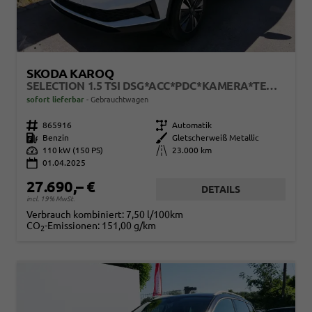
SKODA KAROQ
SELECTION 1.5 TSI DSG*ACC*PDC*KAMERA*TEMPOMAT*LED*SMARTLINK*KLIMA*RADIO*17-ZOLL
sofort lieferbar
Gebrauchtwagen
Fahrzeugnr.
865916
Getriebe
Automatik
Kraftstoff
Benzin
Außenfarbe
Gletscherweiß Metallic
Leistung
110 kW (150 PS)
Kilometerstand
23.000 km
01.04.2025
27.690,– €
DETAILS
incl. 19% MwSt.
Verbrauch kombiniert:
7,50 l/100km
CO
-Emissionen:
151,00 g/km
2