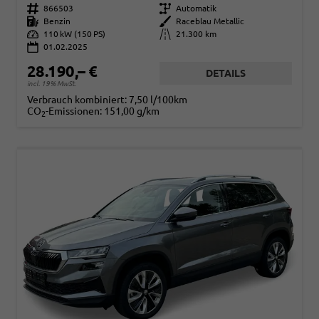
Fahrzeugnr.
866503
Getriebe
Automatik
Kraftstoff
Benzin
Außenfarbe
Raceblau Metallic
Leistung
110 kW (150 PS)
Kilometerstand
21.300 km
01.02.2025
28.190,– €
DETAILS
incl. 19% MwSt.
Verbrauch kombiniert:
7,50 l/100km
CO
-Emissionen:
151,00 g/km
2