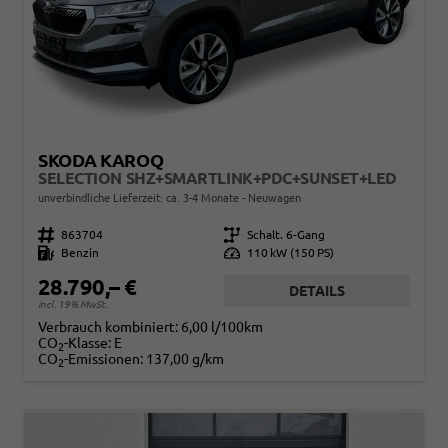
SKODA KAROQ
SELECTION SHZ+SMARTLINK+PDC+SUNSET+LED
unverbindliche Lieferzeit: ca. 3-4 Monate
Neuwagen
Fahrzeugnr.
863704
Getriebe
Schalt. 6-Gang
Kraftstoff
Benzin
Leistung
110 kW (150 PS)
28.790,– €
DETAILS
incl. 19% MwSt.
Verbrauch kombiniert:
6,00 l/100km
CO
-Klasse:
E
2
CO
-Emissionen:
137,00 g/km
2