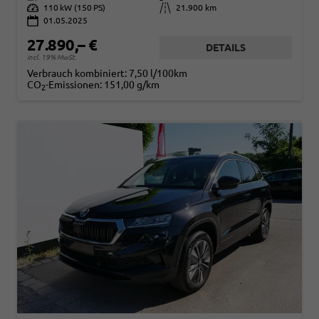
Leistung
110 kW (150 PS)
Kilometerstand
21.900 km
01.05.2025
27.890,– €
DETAILS
incl. 19% MwSt.
Verbrauch kombiniert:
7,50 l/100km
CO
-Emissionen:
151,00 g/km
2