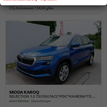
Verbrauch kombiniert:
5,90 l/100km
CO
-Klasse:
D
2
CO
-Emissionen:
134,00 g/km
2
SKODA KAROQ
SELECTION 1.5 TSI DSG*ACC*PDC*KAMERA*TEMPOMAT*LED*SMARTLINK*KLIMA*RADIO*17-ZOLL
sofort lieferbar
Gebrauchtwagen