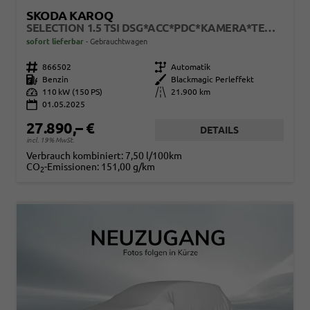
SKODA KAROQ
SELECTION 1.5 TSI DSG*ACC*PDC*KAMERA*TEMPOMAT*LED*SMARTLINK*KLIMA*RADIO*17-ZOLL
sofort lieferbar
Gebrauchtwagen
Fahrzeugnr.
866502
Getriebe
Automatik
Kraftstoff
Benzin
Außenfarbe
Blackmagic Perleffekt
Leistung
110 kW (150 PS)
Kilometerstand
21.900 km
01.05.2025
27.890,– €
DETAILS
incl. 19% MwSt.
Verbrauch kombiniert:
7,50 l/100km
CO
-Emissionen:
151,00 g/km
2