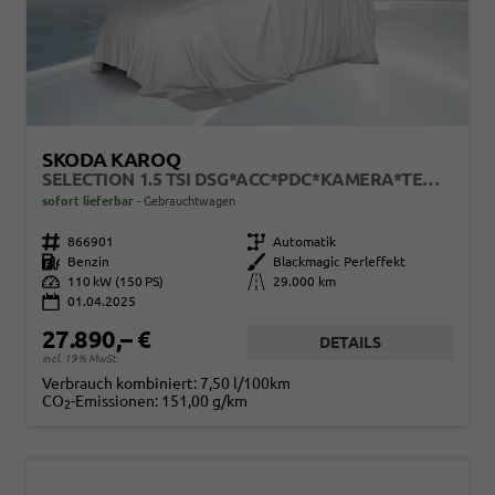
SKODA KAROQ
SELECTION 1.5 TSI DSG*ACC*PDC*KAMERA*TEMPOMAT*LED*SMARTLINK*KLIMA*RADIO*17-ZOLL
sofort lieferbar
Gebrauchtwagen
Fahrzeugnr.
866901
Getriebe
Automatik
Kraftstoff
Benzin
Außenfarbe
Blackmagic Perleffekt
Leistung
110 kW (150 PS)
Kilometerstand
29.000 km
01.04.2025
27.890,– €
DETAILS
incl. 19% MwSt.
Verbrauch kombiniert:
7,50 l/100km
CO
-Emissionen:
151,00 g/km
2