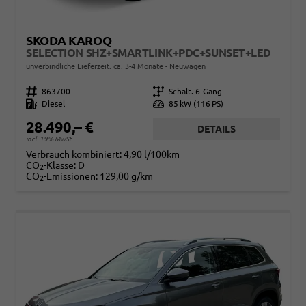
SKODA KAROQ
SELECTION SHZ+SMARTLINK+PDC+SUNSET+LED
unverbindliche Lieferzeit: ca. 3-4 Monate
Neuwagen
Fahrzeugnr.
863700
Getriebe
Schalt. 6-Gang
Kraftstoff
Diesel
Leistung
85 kW (116 PS)
28.490,– €
DETAILS
incl. 19% MwSt.
Verbrauch kombiniert:
4,90 l/100km
CO
-Klasse:
D
2
CO
-Emissionen:
129,00 g/km
2