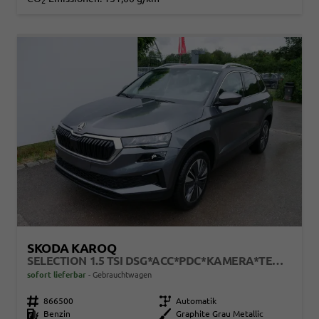
2
SKODA KAROQ
SELECTION 1.5 TSI DSG*ACC*PDC*KAMERA*TEMPOMAT*LED*SMARTLINK*KLIMA*RADIO*17-ZOLL
sofort lieferbar
Gebrauchtwagen
Fahrzeugnr.
866500
Getriebe
Automatik
Kraftstoff
Benzin
Außenfarbe
Graphite Grau Metallic