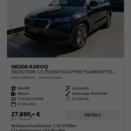
SKODA KAROQ
SELECTION 1.5 TSI DSG*ACC*PDC*KAMERA*TEMPOMAT*LED*SMARTLINK*KLIMA*RADIO*17-ZOLL
sofort lieferbar
Gebrauchtwagen
Fahrzeugnr.
866498
Getriebe
Automatik
Kraftstoff
Benzin
Außenfarbe
Blackmagic Perleffekt
Leistung
110 kW (150 PS)
Kilometerstand
27.200 km
01.04.2025
27.890,– €
DETAILS
incl. 19% MwSt.
Verbrauch kombiniert:
7,50 l/100km
CO
-Emissionen:
151,00 g/km