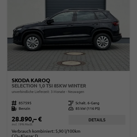
SKODA KAROQ
SELECTION 1,0 TSI 85KW WINTER
unverbindliche Lieferzeit:
3 Monate
Neuwagen
Fahrzeugnr.
857595
Getriebe
Schalt. 6-Gang
Kraftstoff
Benzin
Leistung
85 kW (116 PS)
28.890,– €
DETAILS
incl. 19% MwSt.
Verbrauch kombiniert:
5,90 l/100km
CO
-Klasse:
D