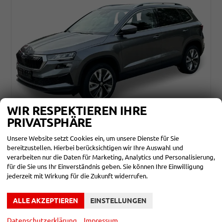
WIR RESPEKTIEREN IHRE
PRIVATSPHÄRE
SKODA KAROQ
Unsere Website setzt Cookies ein, um unsere Dienste für Sie
CLASSIC SELECTION KAMERA+EHK+KESSY+SHZ+SMARTLINK+LED+16" ALU
bereitzustellen. Hierbei berücksichtigen wir Ihre Auswahl und
unverbindliche Lieferzeit: ca. 3-6 Monate
Neuwagen
verarbeiten nur die Daten für Marketing, Analytics und Personalisierung,
für die Sie uns Ihr Einverständnis geben. Sie können Ihre Einwilligung
Fahrzeugnr.
860244
Getriebe
Schalt. 6-Gang
jederzeit mit Wirkung für die Zukunft widerrufen.
Kraftstoff
Benzin
Leistung
85 kW (116 PS)
Kilometerstand
10 km
ALLE AKZEPTIEREN
EINSTELLUNGEN
28.090,– €
DETAILS
incl. 19% MwSt.
Datenschutzerklärung
Impressum