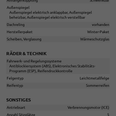
Anhängerkupplung
Schwenkbar
Außenspiegel
Außenspiegel elektrisch anklappbar, Außenspiegel
beheizbar, Außenspiegel elektrisch verstellbar
Dachreling
vorhanden
Herstellerpaket
Winter-Paket
Scheiben, Verglasung
Wärmeschutzglas
RÄDER & TECHNIK
Fahrwerk- und Regelungssysteme
Antiblockiersystem (ABS), Elektronisches Stabilitäts-
Programm (ESP), Reifendruckkontrolle
Felgentyp
Leichtmetallfelge
Reifentyp
Sommerreifen
SONSTIGES
Antriebsart
Verbrennungsmotor (ICE)
Anzahl Sitzplätze
5