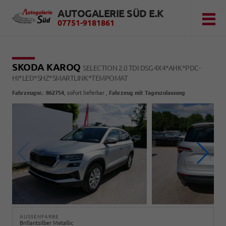
AUTOGALERIE SÜD E.K
07751-9181861
SKODA KAROQ
SELECTION 2.0 TDI DSG 4X4*AHK*PDC-
HI*LED*SHZ*SMARTLINK*TEMPOMAT
Fahrzeugnr.
:
862754
,
sofort lieferbar
,
Fahrzeug mit Tageszulassung
AUSSENFARBE
Brillantsilber Metallic