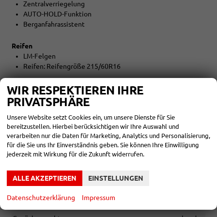
Zentralverriegelung
AUTO-HOLD-Funktion
Berganfahrassistent
Reifen
LM-Felgen
Reifen: Reifengröße 215/60R16
WIR RESPEKTIEREN IHRE
Umwelt
Abgaskonzept EU6e
PRIVATSPHÄRE
DIESELPARTIKELFILTER
Unsere Website setzt Cookies ein, um unsere Dienste für Sie
START-STOPP-Automatik
bereitzustellen. Hierbei berücksichtigen wir Ihre Auswahl und
verarbeiten nur die Daten für Marketing, Analytics und Personalisierung,
Sonstiges
für die Sie uns Ihr Einverständnis geben. Sie können Ihre Einwilligung
Irrtümer vorbehalten
jederzeit mit Wirkung für die Zukunft widerrufen.
INNEN
ALLE AKZEPTIEREN
EINSTELLUNGEN
Armlehnen
Mittelarmlehne
Datenschutzerklärung
Impressum
Fensterheber
elektrisch