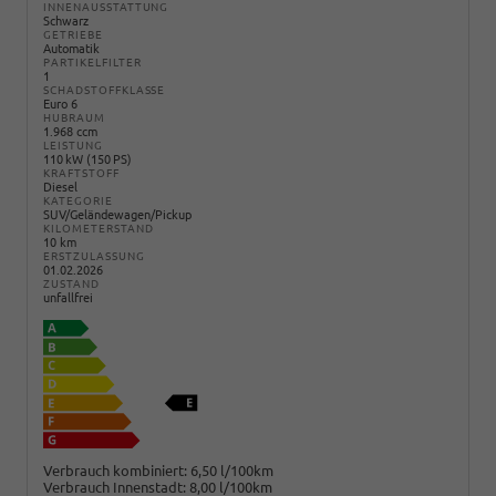
INNENAUSSTATTUNG
Schwarz
GETRIEBE
Automatik
PARTIKELFILTER
1
SCHADSTOFFKLASSE
Euro 6
HUBRAUM
1.968 ccm
LEISTUNG
110 kW (150 PS)
KRAFTSTOFF
Diesel
KATEGORIE
SUV/Geländewagen/Pickup
KILOMETERSTAND
10 km
ERSTZULASSUNG
01.02.2026
ZUSTAND
unfallfrei
Verbrauch kombiniert:
6,50 l/100km
Verbrauch Innenstadt:
8,00 l/100km