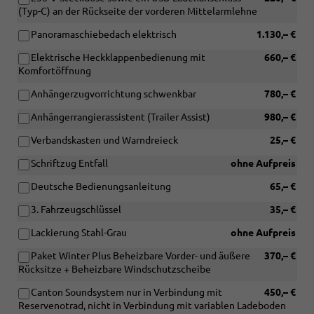
(Typ-C) an der Rückseite der vorderen Mittelarmlehne
Panoramaschiebedach elektrisch
1.130,– €
Elektrische Heckklappenbedienung mit
660,– €
Komfortöffnung
Anhängerzugvorrichtung schwenkbar
780,– €
Anhängerrangierassistent (Trailer Assist)
980,– €
Verbandskasten und Warndreieck
25,– €
Schriftzug Entfall
ohne Aufpreis
Deutsche Bedienungsanleitung
65,– €
3. Fahrzeugschlüssel
35,– €
Lackierung Stahl-Grau
ohne Aufpreis
Paket Winter Plus Beheizbare Vorder- und äußere
370,– €
Rücksitze + Beheizbare Windschutzscheibe
Canton Soundsystem nur in Verbindung mit
450,– €
Reservenotrad, nicht in Verbindung mit variablen Ladeboden