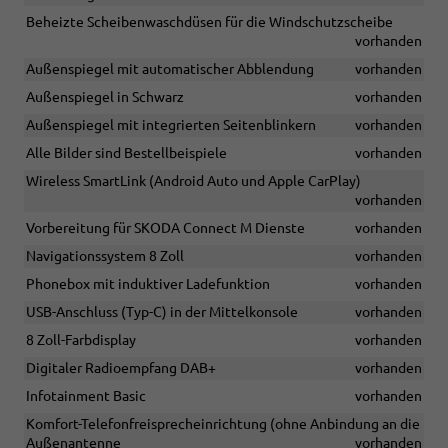
Beheizte Scheibenwaschdüsen für die Windschutzscheibe
vorhanden
Außenspiegel mit automatischer Abblendung
vorhanden
Außenspiegel in Schwarz
vorhanden
Außenspiegel mit integrierten Seitenblinkern
vorhanden
Alle Bilder sind Bestellbeispiele
vorhanden
Wireless SmartLink (Android Auto und Apple CarPlay)
vorhanden
Vorbereitung für SKODA Connect M Dienste
vorhanden
Navigationssystem 8 Zoll
vorhanden
Phonebox mit induktiver Ladefunktion
vorhanden
USB-Anschluss (Typ-C) in der Mittelkonsole
vorhanden
8 Zoll-Farbdisplay
vorhanden
Digitaler Radioempfang DAB+
vorhanden
Infotainment Basic
vorhanden
Komfort-Telefonfreisprecheinrichtung (ohne Anbindung an die
Außenantenne
vorhanden