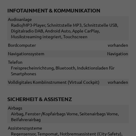
INFOTAINMENT & KOMMUNIKATION
Audioanlage
Radio/MP3-Player, Schnittstelle MP3, Schnittstelle USB,
Digitalradio DAB, Android Auto, Apple CarPlay,
Musikstreaming integriert, Touchscreen
Bordcomputer
vorhanden
Navigationssystem
Navigation
Telefon
Freisprecheinrichtung, Bluetooth, Induktionsladen für
Smartphones
Volldigitales Kombiinstrument (Virtual Cockpit)
vorhanden
SICHERHEIT & ASSISTENZ
Airbags
Airbag, Fenster-/Kopfairbags Vorne, Seitenairbags Vorne,
Beifahrerairbag
Assistenzsysteme
Regensensor, Tempomat, Notbremsassistent (City-Safety),