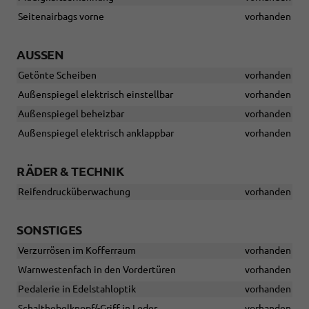
Seitenairbags vorne
vorhanden
AUSSEN
Getönte Scheiben
vorhanden
Außenspiegel elektrisch einstellbar
vorhanden
Außenspiegel beheizbar
vorhanden
Außenspiegel elektrisch anklappbar
vorhanden
RÄDER & TECHNIK
Reifendrucküberwachung
vorhanden
SONSTIGES
Verzurrösen im Kofferraum
vorhanden
Warnwestenfach in den Vordertüren
vorhanden
Pedalerie in Edelstahloptik
vorhanden
Schalthebelknopf/-Griff in Leder
vorhanden