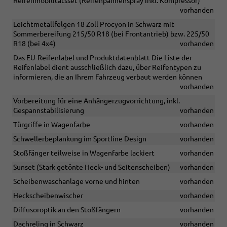
Reifenmobilitätsset (Reifenpannenspray inkl. Kompressor)
vorhanden
Leichtmetallfelgen 18 Zoll Procyon in Schwarz mit
Sommerbereifung 215/50 R18 (bei Frontantrieb) bzw. 225/50
R18 (bei 4x4)
vorhanden
Das EU-Reifenlabel und Produktdatenblatt Die Liste der
Reifenlabel dient ausschließlich dazu, über Reifentypen zu
informieren, die an Ihrem Fahrzeug verbaut werden können
vorhanden
Vorbereitung für eine Anhängerzugvorrichtung, inkl.
Gespannstabilisierung
vorhanden
Türgriffe in Wagenfarbe
vorhanden
Schwellerbeplankung im Sportline Design
vorhanden
Stoßfänger teilweise in Wagenfarbe lackiert
vorhanden
Sunset (Stark getönte Heck- und Seitenscheiben)
vorhanden
Scheibenwaschanlage vorne und hinten
vorhanden
Heckscheibenwischer
vorhanden
Diffusoroptik an den Stoßfängern
vorhanden
Dachreling in Schwarz
vorhanden