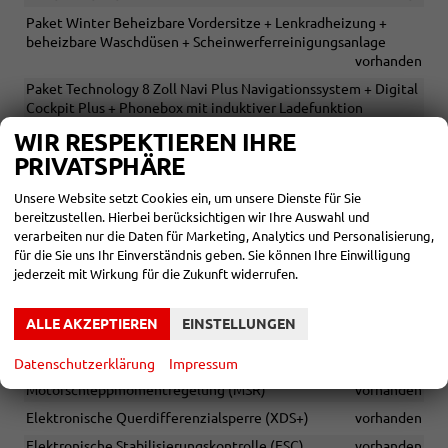
Paket Winter Beheizbare Vordersitze + Lenkradheizung +
beheizbare Waschdüsen + Scheinwerferreinigungsanlage
vorhanden
Paket Technology 8 Zoll Navi Plus Navigationssystem + Digital
Cockpit Plus + Phonebox mit induktiver Ladefunktion
vorhanden
WIR RESPEKTIEREN IHRE
Paket Licht & Sicht Matrix-LED-Hauptscheinwerfer + LED-
PRIVATSPHÄRE
Ambientebeleuchtung sowie Fußraumbeleuchtung +
Dynamischer Fernlichtassistent (Dynamic Light Assist)
Unsere Website setzt Cookies ein, um unsere Dienste für Sie
vorhanden
bereitzustellen. Hierbei berücksichtigen wir Ihre Auswahl und
verarbeiten nur die Daten für Marketing, Analytics und Personalisierung,
Sportline Sitzbezüge aus Stoff, Schwarz + Armaturentafel und
für die Sie uns Ihr Einverständnis geben. Sie können Ihre Einwilligung
Türverkleidung Schwarz + Dekorleisten Piano-Black + Tür-
jederzeit mit Wirkung für die Zukunft widerrufen.
Dekor Carbon-Optik + Dachhimmel in Schwarz
vorhanden
Sportsitze vorn
vorhanden
ALLE AKZEPTIEREN
EINSTELLUNGEN
Sitzbezüge Sportline Stoff schwarz
vorhanden
Kopfstützen vorne und hinten
vorhanden
Datenschutzerklärung
Impressum
Motorschleppmomentregelung (MSR)
vorhanden
Elektronische Querdifferenzialsperre (XDS+)
vorhanden
Elektronische Stabilisierungskontrolle (ESC)
vorhanden