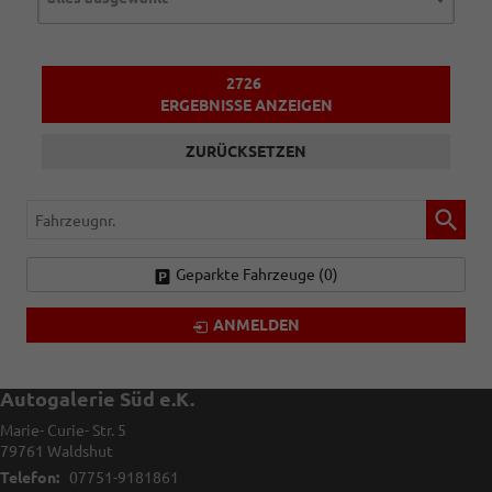
2726
ERGEBNISSE ANZEIGEN
ZURÜCKSETZEN
Fahrzeugnr.
Geparkte Fahrzeuge (
0
)
ANMELDEN
Autogalerie Süd e.K.
Marie- Curie- Str. 5
79761
Waldshut
Telefon:
07751-9181861