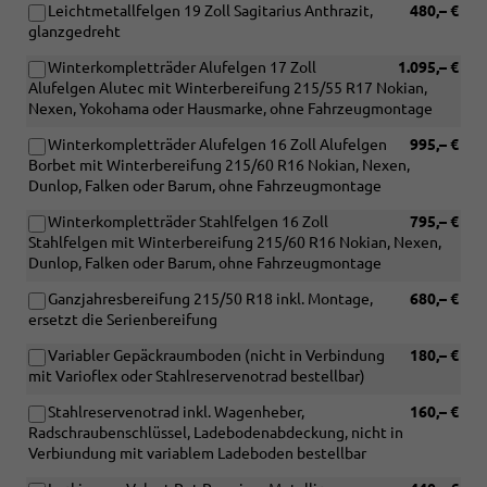
Leichtmetallfelgen 19 Zoll Sagitarius Anthrazit,
480,– €
glanzgedreht
Winterkompletträder Alufelgen 17 Zoll
1.095,– €
Alufelgen Alutec mit Winterbereifung 215/55 R17 Nokian,
Nexen, Yokohama oder Hausmarke, ohne Fahrzeugmontage
Winterkompletträder Alufelgen 16 Zoll Alufelgen
995,– €
Borbet mit Winterbereifung 215/60 R16 Nokian, Nexen,
Dunlop, Falken oder Barum, ohne Fahrzeugmontage
Winterkompletträder Stahlfelgen 16 Zoll
795,– €
Stahlfelgen mit Winterbereifung 215/60 R16 Nokian, Nexen,
Dunlop, Falken oder Barum, ohne Fahrzeugmontage
Ganzjahresbereifung 215/50 R18 inkl. Montage,
680,– €
ersetzt die Serienbereifung
Variabler Gepäckraumboden (nicht in Verbindung
180,– €
mit Varioflex oder Stahlreservenotrad bestellbar)
Stahlreservenotrad inkl. Wagenheber,
160,– €
Radschraubenschlüssel, Ladebodenabdeckung, nicht in
Verbiundung mit variablem Ladeboden bestellbar