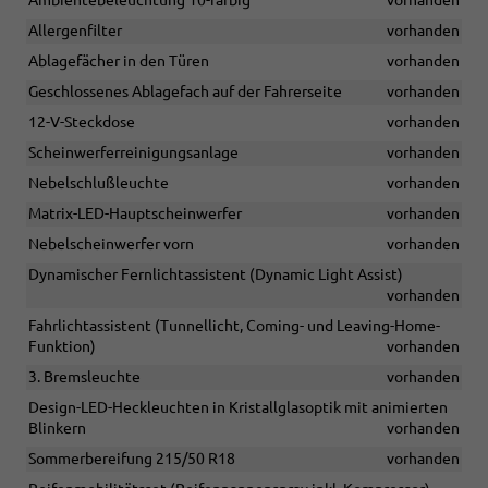
Ambientebeleuchtung 10-farbig
vorhanden
Allergenfilter
vorhanden
Ablagefächer in den Türen
vorhanden
Geschlossenes Ablagefach auf der Fahrerseite
vorhanden
12-V-Steckdose
vorhanden
Scheinwerferreinigungsanlage
vorhanden
Nebelschlußleuchte
vorhanden
Matrix-LED-Hauptscheinwerfer
vorhanden
Nebelscheinwerfer vorn
vorhanden
Dynamischer Fernlichtassistent (Dynamic Light Assist)
vorhanden
Fahrlichtassistent (Tunnellicht, Coming- und Leaving-Home-
Funktion)
vorhanden
3. Bremsleuchte
vorhanden
Design-LED-Heckleuchten in Kristallglasoptik mit animierten
Blinkern
vorhanden
Sommerbereifung 215/50 R18
vorhanden