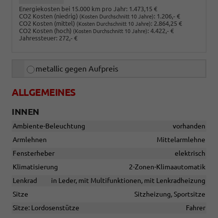
Energiekosten bei 15.000 km pro Jahr:
1.473,15 €
CO2 Kosten (niedrig)
:
1.206,- €
(Kosten Durchschnitt 10 Jahre)
CO2 Kosten (mittel)
:
2.864,25 €
(Kosten Durchschnitt 10 Jahre)
CO2 Kosten (hoch)
:
4.422,- €
(Kosten Durchschnitt 10 Jahre)
Jahressteuer:
272,- €
metallic gegen Aufpreis
ALLGEMEINES
INNEN
Ambiente-Beleuchtung
vorhanden
Armlehnen
Mittelarmlehne
Fensterheber
elektrisch
Klimatisierung
2-Zonen-Klimaautomatik
Lenkrad
in Leder, mit Multifunktionen, mit Lenkradheizung
Sitze
Sitzheizung, Sportsitze
Sitze: Lordosenstütze
Fahrer