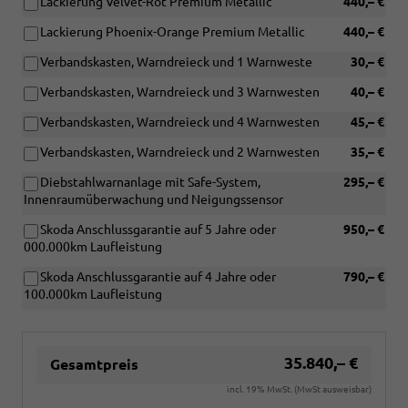
Lackierung Velvet-Rot Premium Metallic
440,– €
Lackierung Phoenix-Orange Premium Metallic
440,– €
Verbandskasten, Warndreieck und 1 Warnweste
30,– €
Verbandskasten, Warndreieck und 3 Warnwesten
40,– €
Verbandskasten, Warndreieck und 4 Warnwesten
45,– €
Verbandskasten, Warndreieck und 2 Warnwesten
35,– €
Diebstahlwarnanlage mit Safe-System,
295,– €
Innenraumüberwachung und Neigungssensor
Skoda Anschlussgarantie auf 5 Jahre oder
950,– €
000.000km Laufleistung
Skoda Anschlussgarantie auf 4 Jahre oder
790,– €
100.000km Laufleistung
35.840,– €
Gesamtpreis
incl. 19% MwSt. (MwSt ausweisbar)