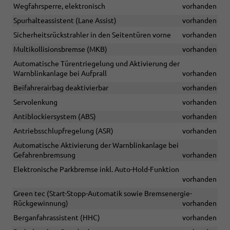
Wegfahrsperre, elektronisch
vorhanden
Spurhalteassistent (Lane Assist)
vorhanden
Sicherheitsrückstrahler in den Seitentüren vorne
vorhanden
Multikollisionsbremse (MKB)
vorhanden
Automatische Türentriegelung und Aktivierung der
Warnblinkanlage bei Aufprall
vorhanden
Beifahrerairbag deaktivierbar
vorhanden
Servolenkung
vorhanden
Antiblockiersystem (ABS)
vorhanden
Antriebsschlupfregelung (ASR)
vorhanden
Automatische Aktivierung der Warnblinkanlage bei
Gefahrenbremsung
vorhanden
Elektronische Parkbremse inkl. Auto-Hold-Funktion
vorhanden
Green tec (Start-Stopp-Automatik sowie Bremsenergie-
Rückgewinnung)
vorhanden
Berganfahrassistent (HHC)
vorhanden