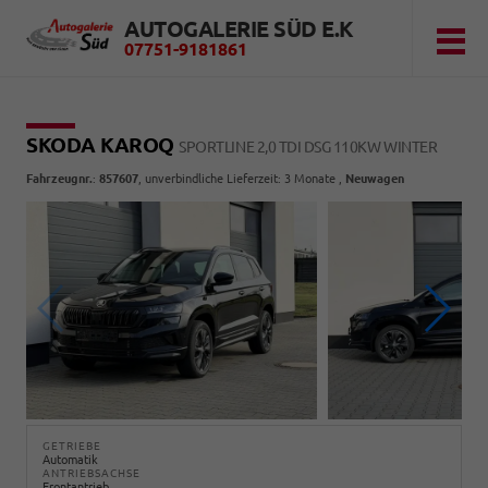
AUTOGALERIE SÜD E.K
07751-9181861
SKODA KAROQ
SPORTLINE 2,0 TDI DSG 110KW WINTER
Fahrzeugnr.
:
857607
, unverbindliche Lieferzeit:
3 Monate
,
Neuwagen
GETRIEBE
Automatik
ANTRIEBSACHSE
Frontantrieb