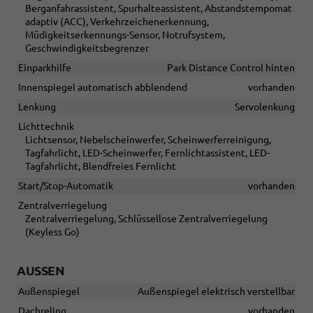
Berganfahrassistent, Spurhalteassistent, Abstandstempomat
adaptiv (ACC), Verkehrzeichenerkennung,
Müdigkeitserkennungs-Sensor, Notrufsystem,
Geschwindigkeitsbegrenzer
Einparkhilfe
Park Distance Control hinten
Innenspiegel automatisch abblendend
vorhanden
Lenkung
Servolenkung
Lichttechnik
Lichtsensor, Nebelscheinwerfer, Scheinwerferreinigung,
Tagfahrlicht, LED-Scheinwerfer, Fernlichtassistent, LED-
Tagfahrlicht, Blendfreies Fernlicht
Start/Stop-Automatik
vorhanden
Zentralverriegelung
Zentralverriegelung, Schlüssellose Zentralverriegelung
(Keyless Go)
AUSSEN
Außenspiegel
Außenspiegel elektrisch verstellbar
Dachreling
vorhanden