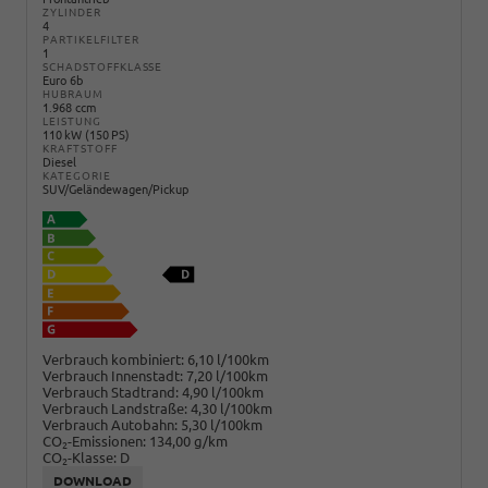
ZYLINDER
4
PARTIKELFILTER
1
SCHADSTOFFKLASSE
Euro 6b
HUBRAUM
1.968 ccm
LEISTUNG
110 kW (150 PS)
KRAFTSTOFF
Diesel
KATEGORIE
SUV/Geländewagen/Pickup
Verbrauch kombiniert:
6,10 l/100km
Verbrauch Innenstadt:
7,20 l/100km
Verbrauch Stadtrand:
4,90 l/100km
Verbrauch Landstraße:
4,30 l/100km
Verbrauch Autobahn:
5,30 l/100km
CO
-Emissionen:
134,00 g/km
2
CO
-Klasse:
D
2
DOWNLOAD