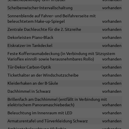
Scheibenwischer-Intervallschaltung
vorhanden
Sonnenblende auf Fahrer- und Beifahrerseite mit
beleuchtetem Make-up-Spiegel
vorhanden
Zentrale Dachleuchte für die 2. Sitzreihe
vorhanden
Dekorleisten Piano-Black
vorhanden
Eiskratzer im Tankdeckel
vorhanden
Feste Kofferraumabdeckung (in Verbindung mit Sitzsystem
Varioflex einroll- sowie herausnehmbares Rollo)
vorhanden
Tür-Dekor Carbon-Optik
vorhanden
Tickethalter an der Windschutzscheibe
vorhanden
Kleiderhaken an der B-Säule
vorhanden
Dachhimmel in Schwarz
vorhanden
Brillenfach am Dachhimmel (entfällt in Verbindung mit
elektrischem Panoramaschiebedach)
vorhanden
Beleuchtung im Innenraum mit LED
vorhanden
Armaturentafel und Türverkleidung Schwarz
vorhanden