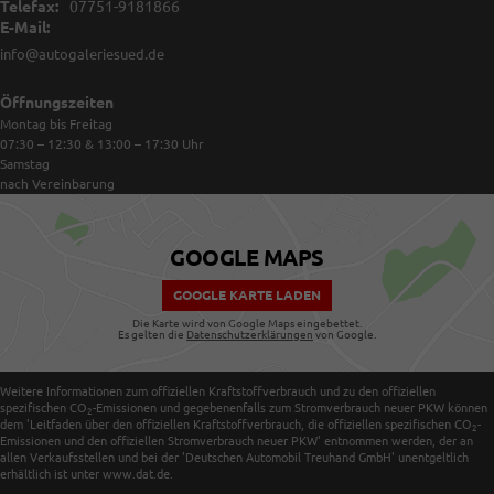
Telefax:
07751-9181866
E-Mail:
info@autogaleriesued.de
Öffnungszeiten
Montag bis Freitag
07:30 – 12:30 & 13:00 – 17:30
Uhr
Samstag
nach Vereinbarung
GOOGLE MAPS
GOOGLE KARTE LADEN
Die Karte wird von Google Maps eingebettet.
Es gelten die
Datenschutzerklärungen
von Google.
Weitere Informationen zum offiziellen Kraftstoffverbrauch und zu den offiziellen
spezifischen CO
-Emissionen und gegebenenfalls zum Stromverbrauch neuer PKW können
2
dem 'Leitfaden über den offiziellen Kraftstoffverbrauch, die offiziellen spezifischen CO
-
2
Emissionen und den offiziellen Stromverbrauch neuer PKW' entnommen werden, der an
allen Verkaufsstellen und bei der 'Deutschen Automobil Treuhand GmbH' unentgeltlich
erhältlich ist unter www.dat.de.