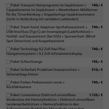
Paket Transport Netzprogramm im Gepäckraum +
140,– €
Cargoelemente im Gepäckraum + Abnehmbarer Abfalleimer
für die Türverkleidung + Doppelseitige Gepäckraummatte
(nicht in Verbindung mit variablem Ladeboden)
Paket Travel Assist Adaptiver Spurhalteassistent +
740,– €
USB-Anschluss (Typ-C) am Innenspiegel (Ladefunktion) +
Notfall- und Stauassistent (bei DSG) + Spurwechsel- (Blind-
Spot Detection) und Ausparkassistent
Paket Technology 9,2 Zoll Navi Plus
740,– €
Navigationssystem + 9,2 Zoll-Infotainmentdisplay
Paket Schlechtwege
195,– €
Paket Sicherheit Proaktiver Insassenschutz +
510,– €
Seitenairbags hinten
Paket Parken Parksensoren vorne +
740,– €
Rückfahrkamera
Paket Convenience Elektrisch einstellbare
1.120,– €
Vordersitze mit Memoryfunktion + Elektrisch einstellbare
Lendenwirbelstützen + Memoryfunktion in den
Außenspiegeln (Entfall des Ablagefachs unter dem