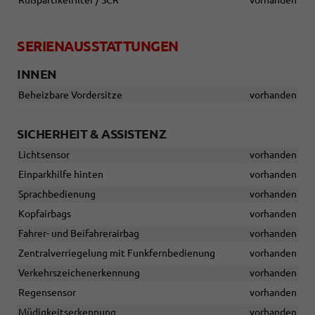
Rußpartikelfilter / SCR
vorhanden
SERIENAUSSTATTUNGEN
INNEN
Beheizbare Vordersitze
vorhanden
SICHERHEIT & ASSISTENZ
Lichtsensor
vorhanden
Einparkhilfe hinten
vorhanden
Sprachbedienung
vorhanden
Kopfairbags
vorhanden
Fahrer- und Beifahrerairbag
vorhanden
Zentralverriegelung mit Funkfernbedienung
vorhanden
Verkehrszeichenerkennung
vorhanden
Regensensor
vorhanden
Müdigkeitserkennung
vorhanden