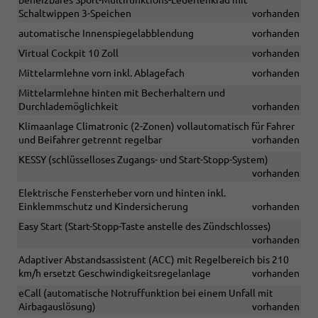
beheizbares Sport-Multifunktions-Lederlenkrad mit
Schaltwippen 3-Speichen
vorhanden
automatische Innenspiegelabblendung
vorhanden
Virtual Cockpit 10 Zoll
vorhanden
Mittelarmlehne vorn inkl. Ablagefach
vorhanden
Mittelarmlehne hinten mit Becherhaltern und
Durchlademöglichkeit
vorhanden
Klimaanlage Climatronic (2-Zonen) vollautomatisch für Fahrer
und Beifahrer getrennt regelbar
vorhanden
KESSY (schlüsselloses Zugangs- und Start-Stopp-System)
vorhanden
Elektrische Fensterheber vorn und hinten inkl.
Einklemmschutz und Kindersicherung
vorhanden
Easy Start (Start-Stopp-Taste anstelle des Zündschlosses)
vorhanden
Adaptiver Abstandsassistent (ACC) mit Regelbereich bis 210
km/h ersetzt Geschwindigkeitsregelanlage
vorhanden
eCall (automatische Notruffunktion bei einem Unfall mit
Airbagauslösung)
vorhanden