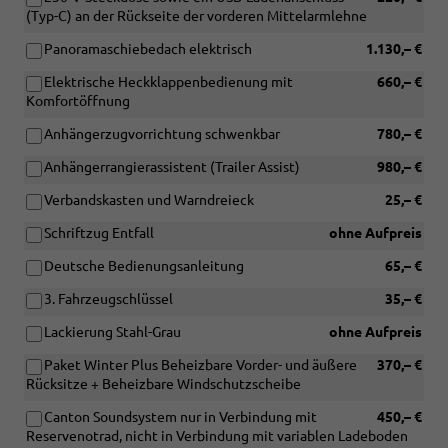
(Typ-C) an der Rückseite der vorderen Mittelarmlehne
Panoramaschiebedach elektrisch
1.130,– €
Elektrische Heckklappenbedienung mit
660,– €
Komfortöffnung
Anhängerzugvorrichtung schwenkbar
780,– €
Anhängerrangierassistent (Trailer Assist)
980,– €
Verbandskasten und Warndreieck
25,– €
Schriftzug Entfall
ohne Aufpreis
Deutsche Bedienungsanleitung
65,– €
3. Fahrzeugschlüssel
35,– €
Lackierung Stahl-Grau
ohne Aufpreis
Paket Winter Plus Beheizbare Vorder- und äußere
370,– €
Rücksitze + Beheizbare Windschutzscheibe
Canton Soundsystem nur in Verbindung mit
450,– €
Reservenotrad, nicht in Verbindung mit variablen Ladeboden