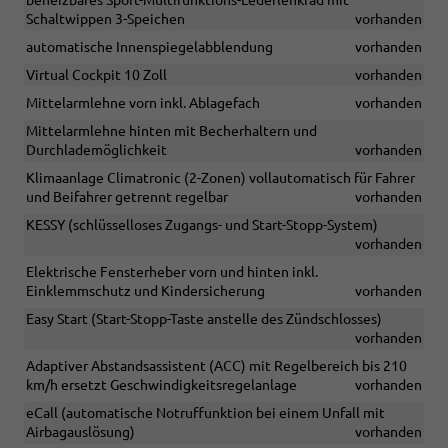
beheizbares Sport-Multifunktions-Lederlenkrad mit
Schaltwippen 3-Speichen
vorhanden
automatische Innenspiegelabblendung
vorhanden
Virtual Cockpit 10 Zoll
vorhanden
Mittelarmlehne vorn inkl. Ablagefach
vorhanden
Mittelarmlehne hinten mit Becherhaltern und
Durchlademöglichkeit
vorhanden
Klimaanlage Climatronic (2-Zonen) vollautomatisch für Fahrer
und Beifahrer getrennt regelbar
vorhanden
KESSY (schlüsselloses Zugangs- und Start-Stopp-System)
vorhanden
Elektrische Fensterheber vorn und hinten inkl.
Einklemmschutz und Kindersicherung
vorhanden
Easy Start (Start-Stopp-Taste anstelle des Zündschlosses)
vorhanden
Adaptiver Abstandsassistent (ACC) mit Regelbereich bis 210
km/h ersetzt Geschwindigkeitsregelanlage
vorhanden
eCall (automatische Notruffunktion bei einem Unfall mit
Airbagauslösung)
vorhanden