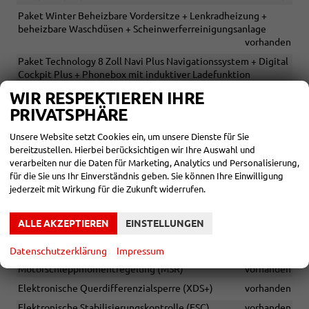
Paket Winter Beheizbare Vordersitze + Lenkradheizung +
beheizbare Waschdüsen + Scheinwerferreinigungsanlage
vorhanden
Paket Technology 8 Zoll Navi Plus Navigationssystem + Digital
Cockpit Plus + Phonebox mit induktiver Ladefunktion
vorhanden
WIR RESPEKTIEREN IHRE
Paket Licht & Sicht Matrix-LED-Hauptscheinwerfer + LED-
PRIVATSPHÄRE
Ambientebeleuchtung sowie Fußraumbeleuchtung +
Dynamischer Fernlichtassistent (Dynamic Light Assist)
Unsere Website setzt Cookies ein, um unsere Dienste für Sie
vorhanden
bereitzustellen. Hierbei berücksichtigen wir Ihre Auswahl und
verarbeiten nur die Daten für Marketing, Analytics und Personalisierung,
Sportline Sitzbezüge aus Stoff, Schwarz + Armaturentafel und
für die Sie uns Ihr Einverständnis geben. Sie können Ihre Einwilligung
Türverkleidung Schwarz + Dekorleisten Piano-Black + Tür-
jederzeit mit Wirkung für die Zukunft widerrufen.
Dekor Carbon-Optik + Dachhimmel in Schwarz
vorhanden
Sportsitze vorn
vorhanden
ALLE AKZEPTIEREN
EINSTELLUNGEN
Sitzbezüge Sportline Stoff schwarz
vorhanden
Kopfstützen vorne und hinten
vorhanden
Datenschutzerklärung
Impressum
Motorschleppmomentregelung (MSR)
vorhanden
Elektronische Querdifferenzialsperre (XDS+)
vorhanden
Elektronische Stabilisierungskontrolle (ESC)
vorhanden