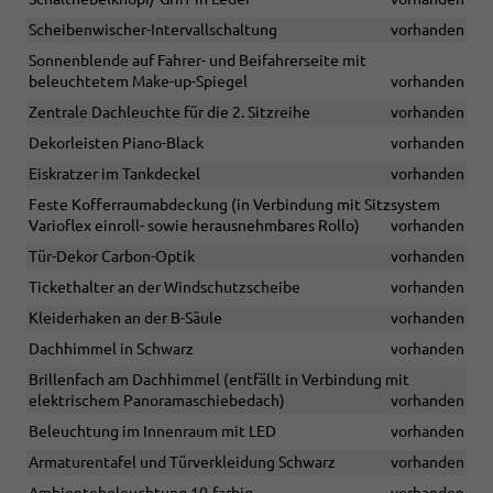
Scheibenwischer-Intervallschaltung
vorhanden
Sonnenblende auf Fahrer- und Beifahrerseite mit
beleuchtetem Make-up-Spiegel
vorhanden
Zentrale Dachleuchte für die 2. Sitzreihe
vorhanden
Dekorleisten Piano-Black
vorhanden
Eiskratzer im Tankdeckel
vorhanden
Feste Kofferraumabdeckung (in Verbindung mit Sitzsystem
Varioflex einroll- sowie herausnehmbares Rollo)
vorhanden
Tür-Dekor Carbon-Optik
vorhanden
Tickethalter an der Windschutzscheibe
vorhanden
Kleiderhaken an der B-Säule
vorhanden
Dachhimmel in Schwarz
vorhanden
Brillenfach am Dachhimmel (entfällt in Verbindung mit
elektrischem Panoramaschiebedach)
vorhanden
Beleuchtung im Innenraum mit LED
vorhanden
Armaturentafel und Türverkleidung Schwarz
vorhanden