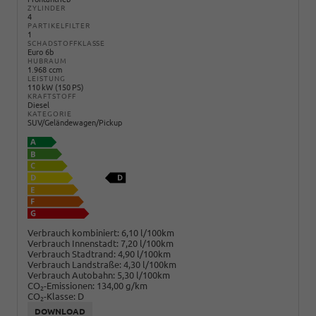
ZYLINDER
4
PARTIKELFILTER
1
SCHADSTOFFKLASSE
Euro 6b
HUBRAUM
1.968 ccm
LEISTUNG
110 kW (150 PS)
KRAFTSTOFF
Diesel
KATEGORIE
SUV/Geländewagen/Pickup
Verbrauch kombiniert:
6,10 l/100km
Verbrauch Innenstadt:
7,20 l/100km
Verbrauch Stadtrand:
4,90 l/100km
Verbrauch Landstraße:
4,30 l/100km
Verbrauch Autobahn:
5,30 l/100km
CO
-Emissionen:
134,00 g/km
2
CO
-Klasse:
D
2
DOWNLOAD