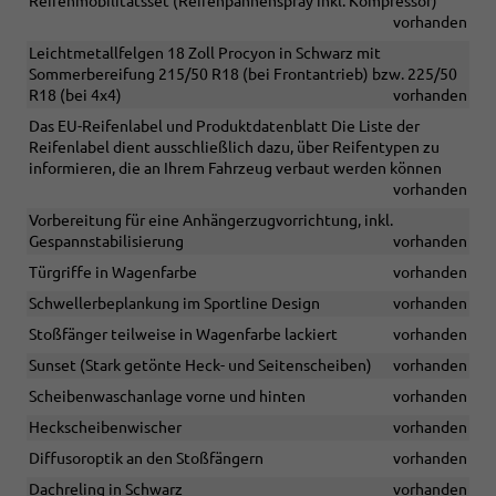
Reifenmobilitätsset (Reifenpannenspray inkl. Kompressor)
vorhanden
Leichtmetallfelgen 18 Zoll Procyon in Schwarz mit
Sommerbereifung 215/50 R18 (bei Frontantrieb) bzw. 225/50
R18 (bei 4x4)
vorhanden
Das EU-Reifenlabel und Produktdatenblatt Die Liste der
Reifenlabel dient ausschließlich dazu, über Reifentypen zu
informieren, die an Ihrem Fahrzeug verbaut werden können
vorhanden
Vorbereitung für eine Anhängerzugvorrichtung, inkl.
Gespannstabilisierung
vorhanden
Türgriffe in Wagenfarbe
vorhanden
Schwellerbeplankung im Sportline Design
vorhanden
Stoßfänger teilweise in Wagenfarbe lackiert
vorhanden
Sunset (Stark getönte Heck- und Seitenscheiben)
vorhanden
Scheibenwaschanlage vorne und hinten
vorhanden
Heckscheibenwischer
vorhanden
Diffusoroptik an den Stoßfängern
vorhanden
Dachreling in Schwarz
vorhanden