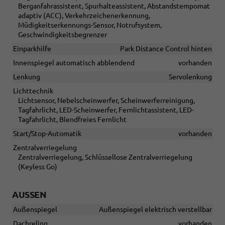
Berganfahrassistent, Spurhalteassistent, Abstandstempomat
adaptiv (ACC), Verkehrzeichenerkennung,
Müdigkeitserkennungs-Sensor, Notrufsystem,
Geschwindigkeitsbegrenzer
Einparkhilfe
Park Distance Control hinten
Innenspiegel automatisch abblendend
vorhanden
Lenkung
Servolenkung
Lichttechnik
Lichtsensor, Nebelscheinwerfer, Scheinwerferreinigung,
Tagfahrlicht, LED-Scheinwerfer, Fernlichtassistent, LED-
Tagfahrlicht, Blendfreies Fernlicht
Start/Stop-Automatik
vorhanden
Zentralverriegelung
Zentralverriegelung, Schlüssellose Zentralverriegelung
(Keyless Go)
AUSSEN
Außenspiegel
Außenspiegel elektrisch verstellbar
Dachreling
vorhanden