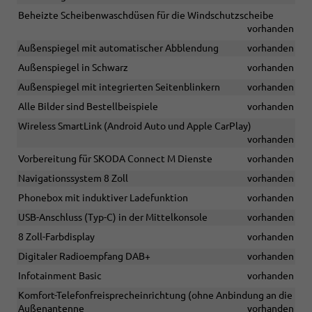
Beheizte Scheibenwaschdüsen für die Windschutzscheibe
vorhanden
Außenspiegel mit automatischer Abblendung
vorhanden
Außenspiegel in Schwarz
vorhanden
Außenspiegel mit integrierten Seitenblinkern
vorhanden
Alle Bilder sind Bestellbeispiele
vorhanden
Wireless SmartLink (Android Auto und Apple CarPlay)
vorhanden
Vorbereitung für SKODA Connect M Dienste
vorhanden
Navigationssystem 8 Zoll
vorhanden
Phonebox mit induktiver Ladefunktion
vorhanden
USB-Anschluss (Typ-C) in der Mittelkonsole
vorhanden
8 Zoll-Farbdisplay
vorhanden
Digitaler Radioempfang DAB+
vorhanden
Infotainment Basic
vorhanden
Komfort-Telefonfreisprecheinrichtung (ohne Anbindung an die
Außenantenne
vorhanden