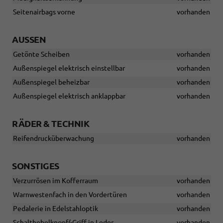
Seitenairbags vorne
vorhanden
AUSSEN
Getönte Scheiben
vorhanden
Außenspiegel elektrisch einstellbar
vorhanden
Außenspiegel beheizbar
vorhanden
Außenspiegel elektrisch anklappbar
vorhanden
RÄDER & TECHNIK
Reifendrucküberwachung
vorhanden
SONSTIGES
Verzurrösen im Kofferraum
vorhanden
Warnwestenfach in den Vordertüren
vorhanden
Pedalerie in Edelstahloptik
vorhanden
Schalthebelknopf/-Griff in Leder
vorhanden