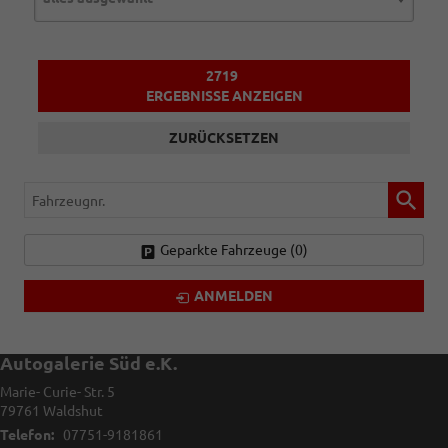
2719
ERGEBNISSE ANZEIGEN
ZURÜCKSETZEN
Fahrzeugnr.
Geparkte Fahrzeuge (
0
)
ANMELDEN
Autogalerie Süd e.K.
Marie- Curie- Str. 5
79761
Waldshut
Telefon:
07751-9181861