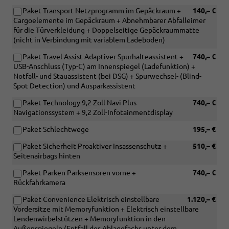
Paket Transport Netzprogramm im Gepäckraum +
140,– €
Cargoelemente im Gepäckraum + Abnehmbarer Abfalleimer
für die Türverkleidung + Doppelseitige Gepäckraummatte
(nicht in Verbindung mit variablem Ladeboden)
Paket Travel Assist Adaptiver Spurhalteassistent +
740,– €
USB-Anschluss (Typ-C) am Innenspiegel (Ladefunktion) +
Notfall- und Stauassistent (bei DSG) + Spurwechsel- (Blind-
Spot Detection) und Ausparkassistent
Paket Technology 9,2 Zoll Navi Plus
740,– €
Navigationssystem + 9,2 Zoll-Infotainmentdisplay
Paket Schlechtwege
195,– €
Paket Sicherheit Proaktiver Insassenschutz +
510,– €
Seitenairbags hinten
Paket Parken Parksensoren vorne +
740,– €
Rückfahrkamera
Paket Convenience Elektrisch einstellbare
1.120,– €
Vordersitze mit Memoryfunktion + Elektrisch einstellbare
Lendenwirbelstützen + Memoryfunktion in den
Außenspiegeln (Entfall des Ablagefachs unter dem