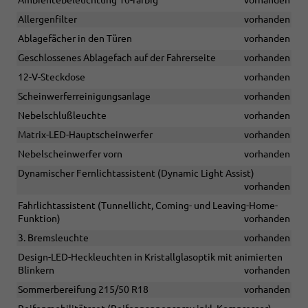
Ambientebeleuchtung 10-farbig
vorhanden
Allergenfilter
vorhanden
Ablagefächer in den Türen
vorhanden
Geschlossenes Ablagefach auf der Fahrerseite
vorhanden
12-V-Steckdose
vorhanden
Scheinwerferreinigungsanlage
vorhanden
Nebelschlußleuchte
vorhanden
Matrix-LED-Hauptscheinwerfer
vorhanden
Nebelscheinwerfer vorn
vorhanden
Dynamischer Fernlichtassistent (Dynamic Light Assist)
vorhanden
Fahrlichtassistent (Tunnellicht, Coming- und Leaving-Home-
Funktion)
vorhanden
3. Bremsleuchte
vorhanden
Design-LED-Heckleuchten in Kristallglasoptik mit animierten
Blinkern
vorhanden
Sommerbereifung 215/50 R18
vorhanden