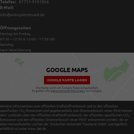
Telefax:
07751-9181866
E-Mail:
info@autogaleriesued.de
Öffnungszeiten
Montag bis Freitag
07:30 – 12:30 & 13:00 – 17:30
Uhr
Samstag
nach Vereinbarung
GOOGLE MAPS
GOOGLE KARTE LADEN
Die Karte wird von Google Maps eingebettet.
Es gelten die
Datenschutzerklärungen
von Google.
Weitere Informationen zum offiziellen Kraftstoffverbrauch und zu den offiziellen
spezifischen CO
-Emissionen und gegebenenfalls zum Stromverbrauch neuer PKW können
2
dem 'Leitfaden über den offiziellen Kraftstoffverbrauch, die offiziellen spezifischen CO
-
2
Emissionen und den offiziellen Stromverbrauch neuer PKW' entnommen werden, der an
allen Verkaufsstellen und bei der 'Deutschen Automobil Treuhand GmbH' unentgeltlich
erhältlich ist unter www.dat.de.