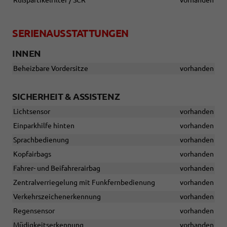
Rußpartikelfilter / SCR
vorhanden
SERIENAUSSTATTUNGEN
INNEN
Beheizbare Vordersitze
vorhanden
SICHERHEIT & ASSISTENZ
Lichtsensor
vorhanden
Einparkhilfe hinten
vorhanden
Sprachbedienung
vorhanden
Kopfairbags
vorhanden
Fahrer- und Beifahrerairbag
vorhanden
Zentralverriegelung mit Funkfernbedienung
vorhanden
Verkehrszeichenerkennung
vorhanden
Regensensor
vorhanden
Müdigkeitserkennung
vorhanden