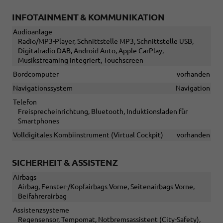
INFOTAINMENT & KOMMUNIKATION
Audioanlage
Radio/MP3-Player, Schnittstelle MP3, Schnittstelle USB,
Digitalradio DAB, Android Auto, Apple CarPlay,
Musikstreaming integriert, Touchscreen
Bordcomputer
vorhanden
Navigationssystem
Navigation
Telefon
Freisprecheinrichtung, Bluetooth, Induktionsladen für
Smartphones
Volldigitales Kombiinstrument (Virtual Cockpit)
vorhanden
SICHERHEIT & ASSISTENZ
Airbags
Airbag, Fenster-/Kopfairbags Vorne, Seitenairbags Vorne,
Beifahrerairbag
Assistenzsysteme
Regensensor, Tempomat, Notbremsassistent (City-Safety),