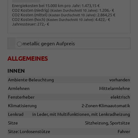
Energiekosten bei 15.000 km pro Jahr:
1.473,15 €
CO2 Kosten (niedrig)
:
1.206,- €
(Kosten Durchschnitt 10 Jahre)
CO2 Kosten (mittel)
:
2.864,25 €
(Kosten Durchschnitt 10 Jahre)
CO2 Kosten (hoch)
:
4.422,- €
(Kosten Durchschnitt 10 Jahre)
Jahressteuer:
272,- €
metallic gegen Aufpreis
ALLGEMEINES
INNEN
Ambiente-Beleuchtung
vorhanden
Armlehnen
Mittelarmlehne
Fensterheber
elektrisch
Klimatisierung
2-Zonen-Klimaautomatik
Lenkrad
in Leder, mit Multifunktionen, mit Lenkradheizung
Sitze
Sitzheizung, Sportsitze
Sitze: Lordosenstütze
Fahrer