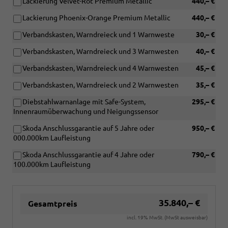
Lackierung Velvet-Rot Premium Metallic
440,– €
Lackierung Phoenix-Orange Premium Metallic
440,– €
Verbandskasten, Warndreieck und 1 Warnweste
30,– €
Verbandskasten, Warndreieck und 3 Warnwesten
40,– €
Verbandskasten, Warndreieck und 4 Warnwesten
45,– €
Verbandskasten, Warndreieck und 2 Warnwesten
35,– €
Diebstahlwarnanlage mit Safe-System,
295,– €
Innenraumüberwachung und Neigungssensor
Skoda Anschlussgarantie auf 5 Jahre oder
950,– €
000.000km Laufleistung
Skoda Anschlussgarantie auf 4 Jahre oder
790,– €
100.000km Laufleistung
35.840,– €
Gesamtpreis
incl. 19% MwSt. (MwSt ausweisbar)