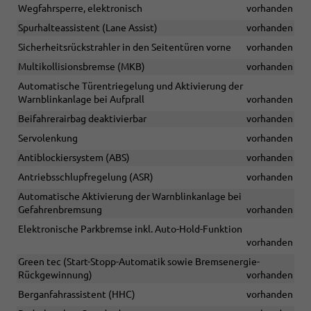
Wegfahrsperre, elektronisch
vorhanden
Spurhalteassistent (Lane Assist)
vorhanden
Sicherheitsrückstrahler in den Seitentüren vorne
vorhanden
Multikollisionsbremse (MKB)
vorhanden
Automatische Türentriegelung und Aktivierung der
Warnblinkanlage bei Aufprall
vorhanden
Beifahrerairbag deaktivierbar
vorhanden
Servolenkung
vorhanden
Antiblockiersystem (ABS)
vorhanden
Antriebsschlupfregelung (ASR)
vorhanden
Automatische Aktivierung der Warnblinkanlage bei
Gefahrenbremsung
vorhanden
Elektronische Parkbremse inkl. Auto-Hold-Funktion
vorhanden
Green tec (Start-Stopp-Automatik sowie Bremsenergie-
Rückgewinnung)
vorhanden
Berganfahrassistent (HHC)
vorhanden