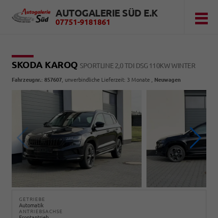
AUTOGALERIE SÜD E.K
07751-9181861
SKODA KAROQ
SPORTLINE 2,0 TDI DSG 110KW WINTER
Fahrzeugnr.
:
857607
, unverbindliche Lieferzeit:
3 Monate
,
Neuwagen
GETRIEBE
Automatik
ANTRIEBSACHSE
Frontantrieb