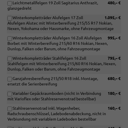
Leichtmetallfelgen 19 Zoll Sagitarius Anthrazit,
480,– €
glanzgedreht
Winterkompletträder Alufelgen 17 Zoll
1.095,– €
Alufelgen Alutec mit Winterbereifung 215/55 R17 Nokian,
Nexen, Yokohama oder Hausmarke, ohne Fahrzeugmontage
Winterkompletträder Alufelgen 16 Zoll Alufelgen
995,– €
Borbet mit Winterbereifung 215/60 R16 Nokian, Nexen,
Dunlop, Falken oder Barum, ohne Fahrzeugmontage
Winterkompletträder Stahlfelgen 16 Zoll
795,– €
Stahlfelgen mit Winterbereifung 215/60 R16 Nokian, Nexen,
Dunlop, Falken oder Barum, ohne Fahrzeugmontage
Ganzjahresbereifung 215/50 R18 inkl. Montage,
680,– €
ersetzt die Serienbereifung
Variabler Gepäckraumboden (nicht in Verbindung
180,– €
mit Varioflex oder Stahlreservenotrad bestellbar)
Stahlreservenotrad inkl. Wagenheber,
160,– €
Radschraubenschlüssel, Ladebodenabdeckung, nicht in
Verbiundung mit variablem Ladeboden bestellbar