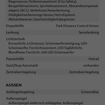
Regensensor, Notbremsassistent (City-Safety),
Berganfahrassistent, Spurhalteassistent, Abstandstempomat
adaptiv (ACC), Verkehrzeichenerkennung,
Müdigkeitserkennungs-Sensor, Notrufsystem,
Abstandswarner, Geschwindigkeitsbegrenzer
Einparkhilfe
Park Distance Control hinten
Lenkung
Servolenkung
Lichttechnik
Kurvenlicht, Lichtsensor, Scheinwerferreinigung, LED-
Scheinwerfer, Fernlichtassistent, LED-Tagfahrlicht,
Blendfreies Fernlicht, Voll-LED Scheinwerfer
Pannenhilfe
Notrad
Start/Stop-Automatik
vorhanden
Zentralverriegelung
Zentralverriegelung
AUSSEN
Anhängerkupplung
Schwenkbar
Außenspiegel
Außenspiegel elektrisch anklappbar, Außenspiegel