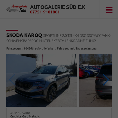
AUTOGALERIE SÜD E.K
07751-9181861
SKODA KAROQ
SPORTLINE 2.0 TSI 4X4 DSG DSG*ACC*AHK-
SCHWENKBAR*PDC-HINTEN*KESSY*LENKRADHEIZUNG*
Fahrzeugnr.
:
864366
,
sofort lieferbar
,
Fahrzeug mit Tageszulassung
AUSSENFARBE
Graphite Grau Metallic