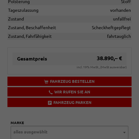
Polsterung
Stoff
Tageszulassung
vorhanden
Zustand
unfallfrei
Zustand, Beschaffenheit
Scheckheftgepflegt
Zustand, Fahrfähigkeit
fahrtauglich
38.890,– €
Gesamtpreis
incl. 19% MwSt., (MwSt ausweisbar)
FAHRZEUG BESTELLEN
WIR RUFEN SIE AN
FAHRZEUG PARKEN
MARKE
alles ausgewählt