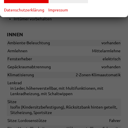
START-STOPP-Automatik
Datenschutzerklärung
Impressum
Sonstiges
Irrtümer vorbehalten
INNEN
Ambiente-Beleuchtung
vorhanden
Armlehnen
Mittelarmlehne
Fensterheber
elektrisch
Gepäckraumabtrennung
vorhanden
Klimatisierung
2-Zonen-Klimaautomatik
Lenkrad
in Leder, höhenverstellbar, mit Multifunktionen, mit
Lenkradheizung, mit Schaltwippen
Sitze
Isofix (Kindersitzbefestigung), Rücksitzbank hinten geteilt,
Sitzheizung, Sportsitze
Sitze: Lordosenstütze
Fahrer