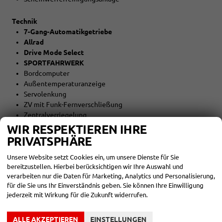
Technik
7-Gang-Automatikgetriebe
Allrad
Drive Mode Select
SPORTFAHRWERK
Bordcomputer
Außentemperaturanzeige
Servolenkung
ZV mit Funk-Fernverschließung
Zentralverriegelung
AUTO-HOLD-Funktion
WIR RESPEKTIEREN IHRE
Berganfahrassistent
PRIVATSPHÄRE
Unsere Website setzt Cookies ein, um unsere Dienste für Sie
Reifen
bereitzustellen. Hierbei berücksichtigen wir Ihre Auswahl und
LM-Felgen
verarbeiten nur die Daten für Marketing, Analytics und Personalisierung,
Reifen: Reifengröße 225/50 R18
für die Sie uns Ihr Einverständnis geben. Sie können Ihre Einwilligung
jederzeit mit Wirkung für die Zukunft widerrufen.
Umwelt
Abgaskonzept EU6e
ALLE AKZEPTIEREN
EINSTELLUNGEN