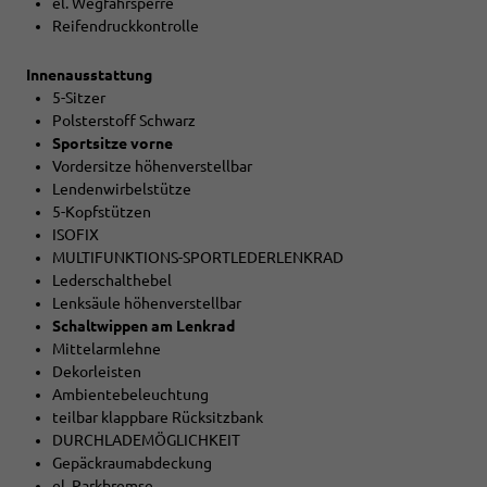
el. Wegfahrsperre
Reifendruckkontrolle
Innenausstattung
5-Sitzer
Polsterstoff Schwarz
Sportsitze vorne
Vordersitze höhenverstellbar
Lendenwirbelstütze
5-Kopfstützen
ISOFIX
MULTIFUNKTIONS-SPORTLEDERLENKRAD
Lederschalthebel
Lenksäule höhenverstellbar
Schaltwippen am Lenkrad
Mittelarmlehne
Dekorleisten
Ambientebeleuchtung
teilbar klappbare Rücksitzbank
DURCHLADEMÖGLICHKEIT
Gepäckraumabdeckung
el. Parkbremse