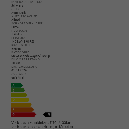
INNENAUSSTATTUNG
Schwarz
GETRIEBE
Automatik
ANTRIEBSACHSE
Allrad
SCHADSTOFFKLASSE
Euro 6
HUBRAUM
1.984 ccm
LEISTUNG
140 kW (190 PS)
KRAFTSTOFF
Benzin
KATEGORIE
SUV/Geländewagen/Pickup
KILOMETERSTAND
10 km
ERSTZULASSUNG
01.03.2026
ZUSTAND
unfallfrei
Verbrauch kombiniert:
7,70 l/100km
Verbrauch Innenstadt:
10,10 l/100km