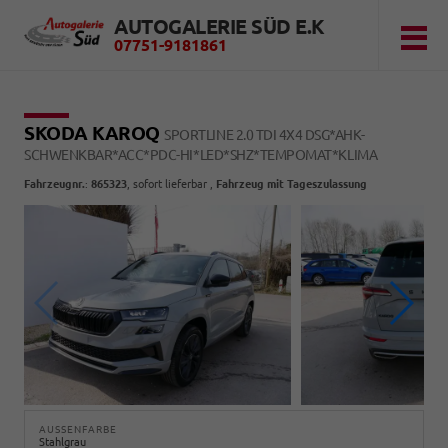
AUTOGALERIE SÜD E.K
07751-9181861
SKODA KAROQ
SPORTLINE 2.0 TDI 4X4 DSG*AHK-
SCHWENKBAR*ACC*PDC-HI*LED*SHZ*TEMPOMAT*KLIMA
Fahrzeugnr.
:
865323
,
sofort lieferbar
,
Fahrzeug mit Tageszulassung
AUSSENFARBE
Stahlgrau