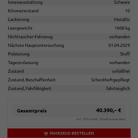
Innenausstattung
Schwarz
Kilometerstand
10
Lackierung
Metallic
Leergewicht
1608 kg
Nichtraucher-Fahrzeug
vorhanden
Nächste Hauptuntersuchung
01.04.2029
Polsterung
Stoff
Tageszulassung
vorhanden
Zustand
unfallfrei
Zustand, Beschaffenheit
Scheckheftgepflegt
Zustand, Fahrfähigkeit
fahrtauglich
40.390,– €
Gesamtpreis
incl. 19% MwSt., (MwSt ausweisbar)
FAHRZEUG BESTELLEN