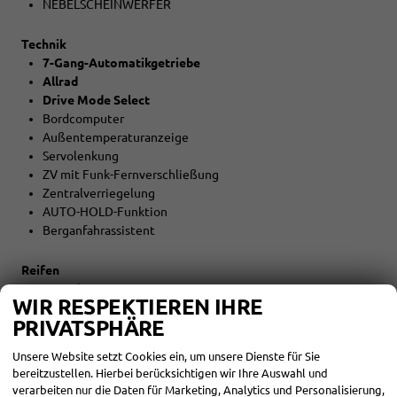
NEBELSCHEINWERFER
Technik
7-Gang-Automatikgetriebe
Allrad
Drive Mode Select
Bordcomputer
Außentemperaturanzeige
Servolenkung
ZV mit Funk-Fernverschließung
Zentralverriegelung
AUTO-HOLD-Funktion
Berganfahrassistent
Reifen
LM-Felgen
WIR RESPEKTIEREN IHRE
Reifen: Reifengröße 225/50R18
PRIVATSPHÄRE
Umwelt
Unsere Website setzt Cookies ein, um unsere Dienste für Sie
Abgaskonzept EU6e
bereitzustellen. Hierbei berücksichtigen wir Ihre Auswahl und
START-STOPP-Automatik
verarbeiten nur die Daten für Marketing, Analytics und Personalisierung,