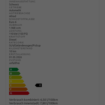
INNENAUSSTATTUNG
Schwarz
GETRIEBE
Automatik
ANTRIEBSACHSE
Allrad
SCHADSTOFFKLASSE
Euro 6
HUBRAUM
1.968 ccm
LEISTUNG
110 kW (150 PS)
KRAFTSTOFF
Diesel
KATEGORIE
SUV/Geländewagen/Pickup
KILOMETERSTAND
10 km
ERSTZULASSUNG
01.05.2026
ZUSTAND
unfallfrei
Verbrauch kombiniert:
6,50 l/100km
Verbrauch Innenstadt:
7,80 l/100km