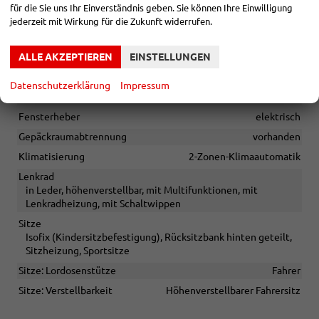
für die Sie uns Ihr Einverständnis geben. Sie können Ihre Einwilligung
jederzeit mit Wirkung für die Zukunft widerrufen.
Sonstiges
Irrtümer vorbehalten
ALLE AKZEPTIEREN
EINSTELLUNGEN
INNEN
Datenschutzerklärung
Impressum
Armlehnen
Mittelarmlehne
Fensterheber
elektrisch
Gepäckraumabtrennung
vorhanden
Klimatisierung
2-Zonen-Klimaautomatik
Lenkrad
in Leder, höhenverstellbar, mit Multifunktionen, mit
Lenkradheizung, mit Schaltwippen
Sitze
Isofix (Kindersitzbefestigung), Rücksitzbank hinten geteilt,
Sitzheizung, Sportsitze
Sitze: Lordosenstütze
Fahrer
Sitze: Verstellbarkeit
Höhenverstellbarer Fahrersitz