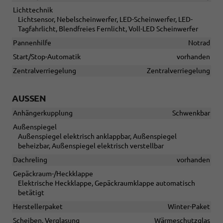
Lichttechnik
Lichtsensor, Nebelscheinwerfer, LED-Scheinwerfer, LED-
Tagfahrlicht, Blendfreies Fernlicht, Voll-LED Scheinwerfer
Pannenhilfe
Notrad
Start/Stop-Automatik
vorhanden
Zentralverriegelung
Zentralverriegelung
AUSSEN
Anhängerkupplung
Schwenkbar
Außenspiegel
Außenspiegel elektrisch anklappbar, Außenspiegel
beheizbar, Außenspiegel elektrisch verstellbar
Dachreling
vorhanden
Gepäckraum-/Heckklappe
Elektrische Heckklappe, Gepäckraumklappe automatisch
betätigt
Herstellerpaket
Winter-Paket
Scheiben, Verglasung
Wärmeschutzglas