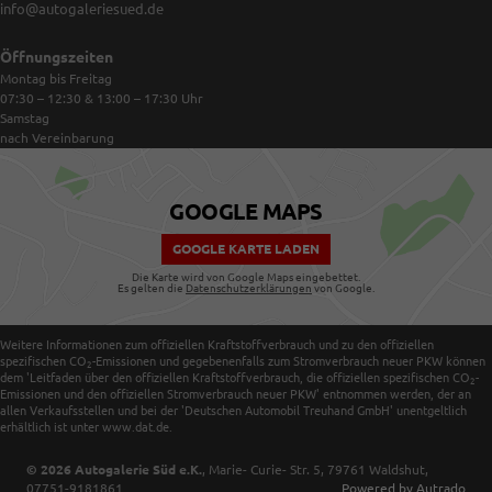
info@autogaleriesued.de
Öffnungszeiten
Montag bis Freitag
07:30 – 12:30 & 13:00 – 17:30
Uhr
Samstag
nach Vereinbarung
GOOGLE MAPS
GOOGLE KARTE LADEN
Die Karte wird von Google Maps eingebettet.
Es gelten die
Datenschutzerklärungen
von Google.
Weitere Informationen zum offiziellen Kraftstoffverbrauch und zu den offiziellen
spezifischen CO
-Emissionen und gegebenenfalls zum Stromverbrauch neuer PKW können
2
dem 'Leitfaden über den offiziellen Kraftstoffverbrauch, die offiziellen spezifischen CO
-
2
Emissionen und den offiziellen Stromverbrauch neuer PKW' entnommen werden, der an
allen Verkaufsstellen und bei der 'Deutschen Automobil Treuhand GmbH' unentgeltlich
erhältlich ist unter www.dat.de.
© 2026
Autogalerie Süd e.K.
,
Marie- Curie- Str. 5
,
79761
Waldshut,
07751-9181861
Powered by Autrado