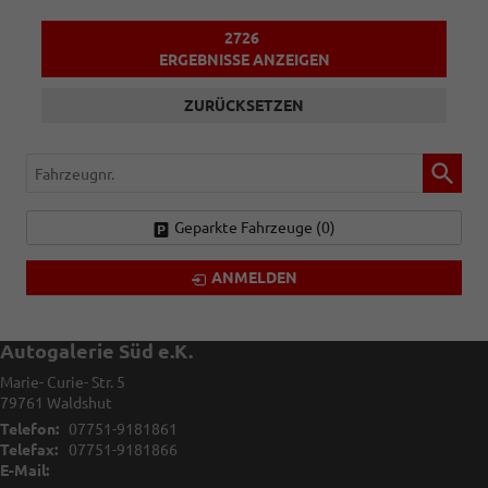
2726
ERGEBNISSE ANZEIGEN
ZURÜCKSETZEN
Fahrzeugnr.
Geparkte Fahrzeuge (
0
)
ANMELDEN
Autogalerie Süd e.K.
Marie- Curie- Str. 5
79761
Waldshut
Telefon:
07751-9181861
Telefax:
07751-9181866
E-Mail: