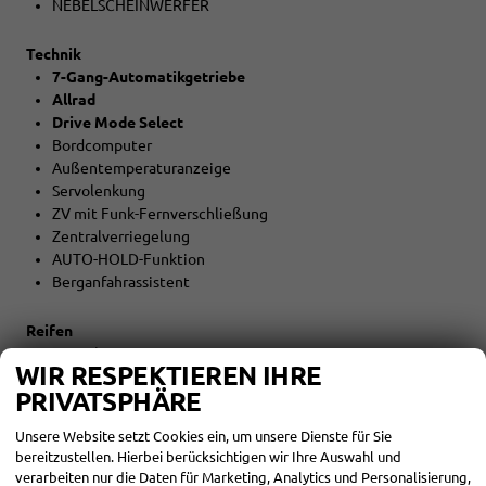
NEBELSCHEINWERFER
Technik
7-Gang-Automatikgetriebe
Allrad
Drive Mode Select
Bordcomputer
Außentemperaturanzeige
Servolenkung
ZV mit Funk-Fernverschließung
Zentralverriegelung
AUTO-HOLD-Funktion
Berganfahrassistent
Reifen
LM-Felgen
WIR RESPEKTIEREN IHRE
Reifen: Reifengröße 225/50R18
PRIVATSPHÄRE
Umwelt
Unsere Website setzt Cookies ein, um unsere Dienste für Sie
Abgaskonzept EU6e
bereitzustellen. Hierbei berücksichtigen wir Ihre Auswahl und
START-STOPP-Automatik
verarbeiten nur die Daten für Marketing, Analytics und Personalisierung,