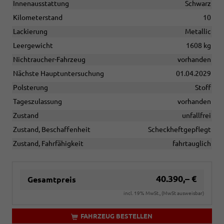
Innenausstattung
Schwarz
Kilometerstand
10
Lackierung
Metallic
Leergewicht
1608 kg
Nichtraucher-Fahrzeug
vorhanden
Nächste Hauptuntersuchung
01.04.2029
Polsterung
Stoff
Tageszulassung
vorhanden
Zustand
unfallfrei
Zustand, Beschaffenheit
Scheckheftgepflegt
Zustand, Fahrfähigkeit
fahrtauglich
40.390,– €
Gesamtpreis
incl. 19% MwSt., (MwSt ausweisbar)
FAHRZEUG BESTELLEN