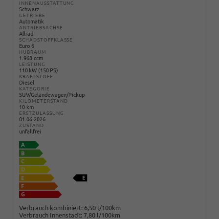
INNENAUSSTATTUNG
Schwarz
GETRIEBE
Automatik
ANTRIEBSACHSE
Allrad
SCHADSTOFFKLASSE
Euro 6
HUBRAUM
1.968 ccm
LEISTUNG
110 kW (150 PS)
KRAFTSTOFF
Diesel
KATEGORIE
SUV/Geländewagen/Pickup
KILOMETERSTAND
10 km
ERSTZULASSUNG
01.06.2026
ZUSTAND
unfallfrei
Verbrauch kombiniert:
6,50 l/100km
Verbrauch Innenstadt:
7,80 l/100km