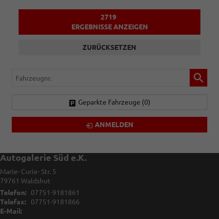
2719
ERGEBNISSE ANZEIGEN
ZURÜCKSETZEN
Fahrzeugnr.
Geparkte Fahrzeuge (
0
)
ANMELDEN
Autogalerie Süd e.K.
Marie- Curie- Str. 5
79761
Waldshut
Telefon:
07751-9181861
Telefax:
07751-9181866
E-Mail: