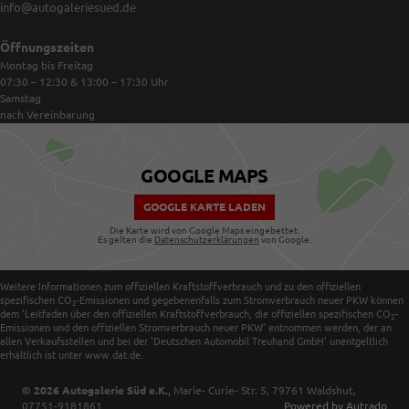
info@autogaleriesued.de
Öffnungszeiten
Montag bis Freitag
07:30 – 12:30 & 13:00 – 17:30
Uhr
Samstag
nach Vereinbarung
GOOGLE MAPS
GOOGLE KARTE LADEN
Die Karte wird von Google Maps eingebettet.
Es gelten die
Datenschutzerklärungen
von Google.
Weitere Informationen zum offiziellen Kraftstoffverbrauch und zu den offiziellen
spezifischen CO
-Emissionen und gegebenenfalls zum Stromverbrauch neuer PKW können
2
dem 'Leitfaden über den offiziellen Kraftstoffverbrauch, die offiziellen spezifischen CO
-
2
Emissionen und den offiziellen Stromverbrauch neuer PKW' entnommen werden, der an
allen Verkaufsstellen und bei der 'Deutschen Automobil Treuhand GmbH' unentgeltlich
erhältlich ist unter www.dat.de.
© 2026
Autogalerie Süd e.K.
,
Marie- Curie- Str. 5
,
79761
Waldshut,
07751-9181861
Powered by Autrado