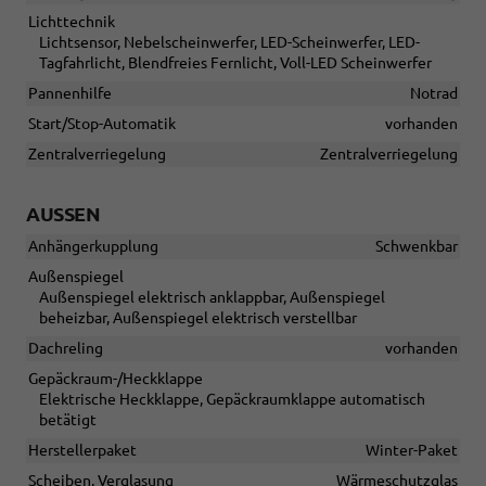
Lichttechnik
Lichtsensor, Nebelscheinwerfer, LED-Scheinwerfer, LED-
Tagfahrlicht, Blendfreies Fernlicht, Voll-LED Scheinwerfer
Pannenhilfe
Notrad
Start/Stop-Automatik
vorhanden
Zentralverriegelung
Zentralverriegelung
AUSSEN
Anhängerkupplung
Schwenkbar
Außenspiegel
Außenspiegel elektrisch anklappbar, Außenspiegel
beheizbar, Außenspiegel elektrisch verstellbar
Dachreling
vorhanden
Gepäckraum-/Heckklappe
Elektrische Heckklappe, Gepäckraumklappe automatisch
betätigt
Herstellerpaket
Winter-Paket
Scheiben, Verglasung
Wärmeschutzglas