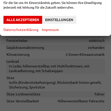
für die Sie uns Ihr Einverständnis geben. Sie können Ihre Einwilligung
jederzeit mit Wirkung für die Zukunft widerrufen.
Sonstiges
Irrtümer vorbehalten
ALLE AKZEPTIEREN
EINSTELLUNGEN
INNEN
Datenschutzerklärung
Impressum
Armlehnen
Mittelarmlehne
Fensterheber
elektrisch
Gepäckraumabtrennung
vorhanden
Klimatisierung
2-Zonen-Klimaautomatik
Lenkrad
in Leder, höhenverstellbar, mit Multifunktionen, mit
Lenkradheizung, mit Schaltwippen
Sitze
Isofix (Kindersitzbefestigung), Rücksitzbank hinten geteilt,
Sitzheizung, Sportsitze
Sitze: Lordosenstütze
Fahrer
Sitze: Verstellbarkeit
Höhenverstellbarer Fahrersitz