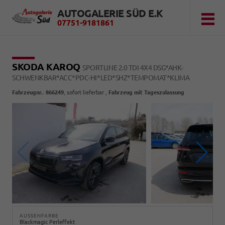
AUTOGALERIE SÜD E.K
07751-9181861
SKODA KAROQ
SPORTLINE 2.0 TDI 4X4 DSG*AHK-
SCHWENKBAR*ACC*PDC-HI*LED*SHZ*TEMPOMAT*KLIMA
Fahrzeugnr.
:
866249
,
sofort lieferbar
,
Fahrzeug mit Tageszulassung
AUSSENFARBE
Blackmagic Perleffekt