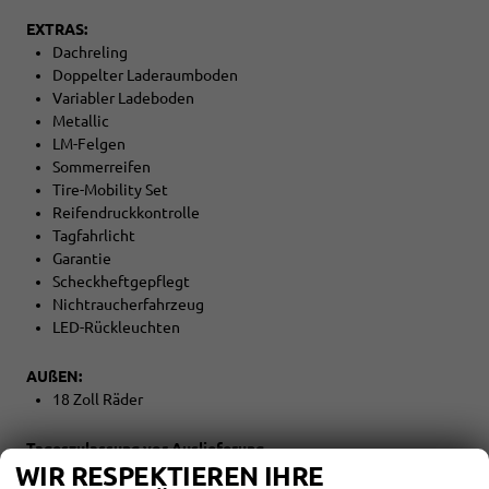
EXTRAS:
Dachreling
Doppelter Laderaumboden
Variabler Ladeboden
Metallic
LM-Felgen
Sommerreifen
Tire-Mobility Set
Reifendruckkontrolle
Tagfahrlicht
Garantie
Scheckheftgepflegt
Nichtraucherfahrzeug
LED-Rückleuchten
AUßEN:
18 Zoll Räder
Tageszulassung vor Auslieferung
WIR RESPEKTIEREN IHRE