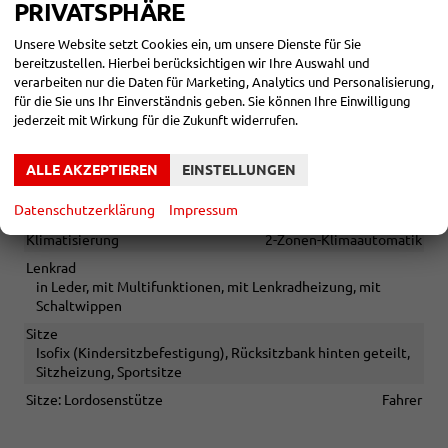
PRIVATSPHÄRE
Zwischenverkauf und Irrtümer für dieses Angebot sind
Unsere Website setzt Cookies ein, um unsere Dienste für Sie
ausdrücklich vorbehalten. Die Fahrzeugbeschreibung dient
bereitzustellen. Hierbei berücksichtigen wir Ihre Auswahl und
lediglich der allgemeinen Identifizierung des Fahrzeuges und
verarbeiten nur die Daten für Marketing, Analytics und Personalisierung,
stellt keine Gewährleistung im kaufrechtlichen Sinne dar. Die
für die Sie uns Ihr Einverständnis geben. Sie können Ihre Einwilligung
abgebildete Ausstattung kann im Einzelfall vom tatsächlichen
jederzeit mit Wirkung für die Zukunft widerrufen.
Umfang abweichen. Den genauen Ausstattungsumfang
erhalten Sie von unserem Verkaufspersonal. Bitte zögern Sie
ALLE AKZEPTIEREN
EINSTELLUNGEN
nicht, uns zu kontaktieren. Wir freuen uns auf Ihre Anfrage.
INNEN
Datenschutzerklärung
Impressum
Klimatisierung
2-Zonen-Klimaautomatik
Lenkrad
in Leder, mit Multifunktionen, mit Lenkradheizung, mit
Schaltwippen
Sitze
Isofix (Kindersitzbefestigung), Rücksitzbank hinten geteilt,
Sitzheizung, Sportsitze
Sitze: Lordosenstütze
Fahrer