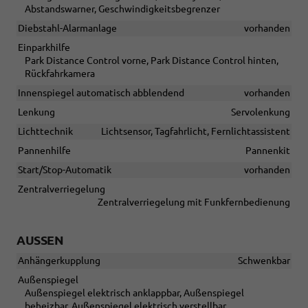
Abstandswarner, Geschwindigkeitsbegrenzer
Diebstahl-Alarmanlage
vorhanden
Einparkhilfe
Park Distance Control vorne, Park Distance Control hinten,
Rückfahrkamera
Innenspiegel automatisch abblendend
vorhanden
Lenkung
Servolenkung
Lichttechnik
Lichtsensor, Tagfahrlicht, Fernlichtassistent
Pannenhilfe
Pannenkit
Start/Stop-Automatik
vorhanden
Zentralverriegelung
Zentralverriegelung mit Funkfernbedienung
AUSSEN
Anhängerkupplung
Schwenkbar
Außenspiegel
Außenspiegel elektrisch anklappbar, Außenspiegel
beheizbar, Außenspiegel elektrisch verstellbar