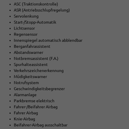
ASC (Traktionskontrolle)
ASR (Antriebsschlupfregelung)
Servolenkung
Start-/Stopp-Automatik
Lichtsensor
Regensensor
Innenspiegel automatisch abblendbar
Berganfahrassistent
Abstandswarner
Notbremsassistent (F.A.)
Spurhalteassistent
Verkehrszeichenerkennung
Müdigkeitswarner
Notrufsystem
Geschwindigkeitsbegrenzer
Alarmanlage
Parkbremse elektrisch
Fahrer-/Beifahrer Airbag
Fahrer Airbag
Knie-Airbag
Beifahrer-Airbag ausschaltbar