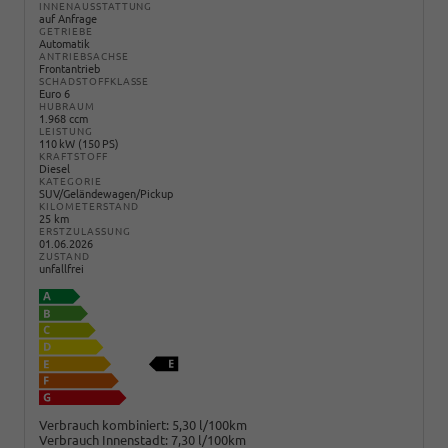
INNENAUSSTATTUNG
auf Anfrage
GETRIEBE
Automatik
ANTRIEBSACHSE
Frontantrieb
SCHADSTOFFKLASSE
Euro 6
HUBRAUM
1.968 ccm
LEISTUNG
110 kW (150 PS)
KRAFTSTOFF
Diesel
KATEGORIE
SUV/Geländewagen/Pickup
KILOMETERSTAND
25 km
ERSTZULASSUNG
01.06.2026
ZUSTAND
unfallfrei
Verbrauch kombiniert:
5,30 l/100km
Verbrauch Innenstadt:
7,30 l/100km