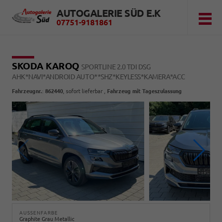
AUTOGALERIE SÜD E.K
07751-9181861
SKODA KAROQ
SPORTLINE 2.0 TDI DSG
AHK*NAVI*ANDROID AUTO**SHZ*KEYLESS*KAMERA*ACC
Fahrzeugnr.
:
862440
,
sofort lieferbar
,
Fahrzeug mit Tageszulassung
AUSSENFARBE
Graphite Grau Metallic