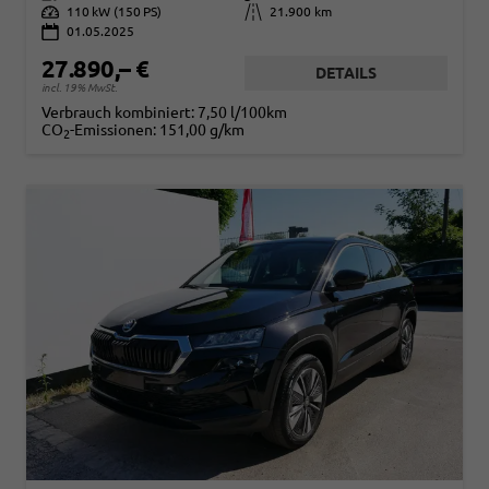
Leistung
110 kW (150 PS)
Kilometerstand
21.900 km
01.05.2025
27.890,– €
DETAILS
incl. 19% MwSt.
Verbrauch kombiniert:
7,50 l/100km
CO
-Emissionen:
151,00 g/km
2