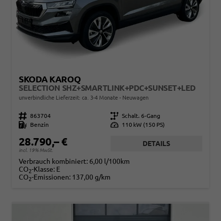
SKODA KAROQ
SELECTION SHZ+SMARTLINK+PDC+SUNSET+LED
unverbindliche Lieferzeit: ca. 3-4 Monate
Neuwagen
Fahrzeugnr.
863704
Getriebe
Schalt. 6-Gang
Kraftstoff
Benzin
Leistung
110 kW (150 PS)
28.790,– €
DETAILS
incl. 19% MwSt.
Verbrauch kombiniert:
6,00 l/100km
CO
-Klasse:
E
2
CO
-Emissionen:
137,00 g/km
2