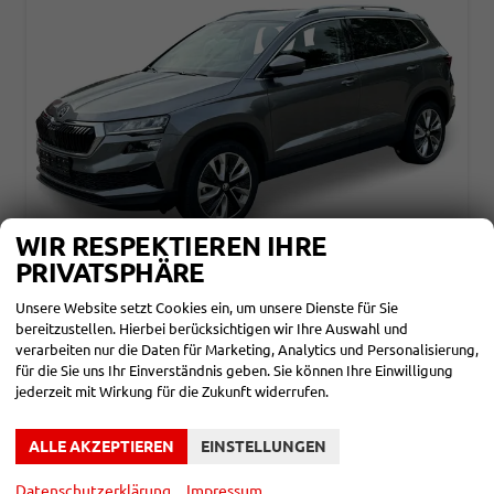
WIR RESPEKTIEREN IHRE
PRIVATSPHÄRE
SKODA KAROQ
Unsere Website setzt Cookies ein, um unsere Dienste für Sie
CLASSIC SELECTION KAMERA+EHK+KESSY+SHZ+SMARTLINK+LED+16" ALU
bereitzustellen. Hierbei berücksichtigen wir Ihre Auswahl und
unverbindliche Lieferzeit: ca. 3-6 Monate
Neuwagen
verarbeiten nur die Daten für Marketing, Analytics und Personalisierung,
für die Sie uns Ihr Einverständnis geben. Sie können Ihre Einwilligung
Fahrzeugnr.
860244
Getriebe
Schalt. 6-Gang
jederzeit mit Wirkung für die Zukunft widerrufen.
Kraftstoff
Benzin
Leistung
85 kW (116 PS)
Kilometerstand
10 km
ALLE AKZEPTIEREN
EINSTELLUNGEN
28.090,– €
DETAILS
incl. 19% MwSt.
Datenschutzerklärung
Impressum