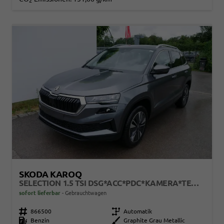
2
SKODA KAROQ
SELECTION 1.5 TSI DSG*ACC*PDC*KAMERA*TEMPOMAT*LED*SMARTLINK*KLIMA*RADIO*17-ZOLL
sofort lieferbar
Gebrauchtwagen
Fahrzeugnr.
866500
Getriebe
Automatik
Kraftstoff
Benzin
Außenfarbe
Graphite Grau Metallic