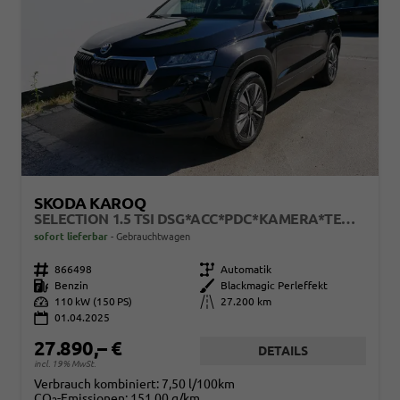
SKODA KAROQ
SELECTION 1.5 TSI DSG*ACC*PDC*KAMERA*TEMPOMAT*LED*SMARTLINK*KLIMA*RADIO*17-ZOLL
sofort lieferbar
Gebrauchtwagen
Fahrzeugnr.
866498
Getriebe
Automatik
Kraftstoff
Benzin
Außenfarbe
Blackmagic Perleffekt
Leistung
110 kW (150 PS)
Kilometerstand
27.200 km
01.04.2025
27.890,– €
DETAILS
incl. 19% MwSt.
Verbrauch kombiniert:
7,50 l/100km
CO
-Emissionen:
151,00 g/km