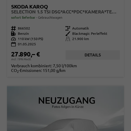
SKODA KAROQ
SELECTION 1.5 TSI DSG*ACC*PDC*KAMERA*TEMPOMAT*LED*SMARTLINK*KLIMA*RADIO*17-ZOLL
sofort lieferbar
Gebrauchtwagen
Fahrzeugnr.
866502
Getriebe
Automatik
Kraftstoff
Benzin
Außenfarbe
Blackmagic Perleffekt
Leistung
110 kW (150 PS)
Kilometerstand
21.900 km
01.05.2025
27.890,– €
DETAILS
incl. 19% MwSt.
Verbrauch kombiniert:
7,50 l/100km
CO
-Emissionen:
151,00 g/km
2