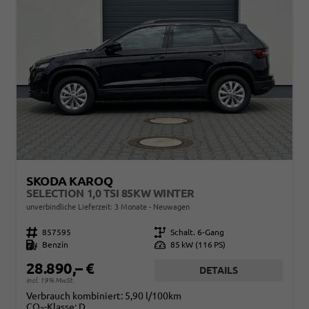
SKODA KAROQ
SELECTION 1,0 TSI 85KW WINTER
unverbindliche Lieferzeit:
3 Monate
Neuwagen
Fahrzeugnr.
857595
Getriebe
Schalt. 6-Gang
Kraftstoff
Benzin
Leistung
85 kW (116 PS)
28.890,– €
DETAILS
incl. 19% MwSt.
Verbrauch kombiniert:
5,90 l/100km
CO
-Klasse:
D