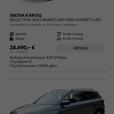
SKODA KAROQ
SELECTION SHZ+SMARTLINK+PDC+SUNSET+LED
unverbindliche Lieferzeit: ca. 3-4 Monate
Neuwagen
Fahrzeugnr.
863700
Getriebe
Schalt. 6-Gang
Kraftstoff
Diesel
Leistung
85 kW (116 PS)
28.490,– €
DETAILS
incl. 19% MwSt.
Verbrauch kombiniert:
4,90 l/100km
CO
-Klasse:
D
2
CO
-Emissionen:
129,00 g/km
2