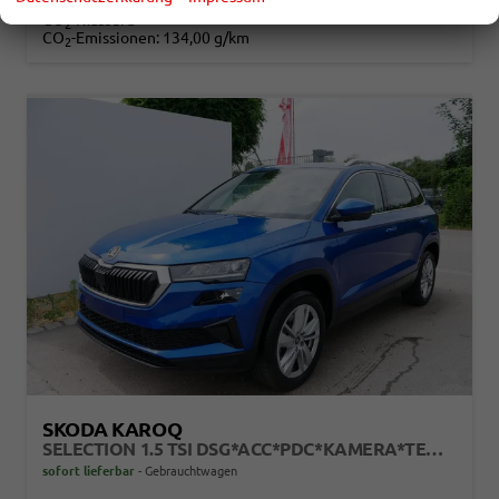
Verbrauch kombiniert:
5,90 l/100km
CO
-Klasse:
D
2
CO
-Emissionen:
134,00 g/km
2
SKODA KAROQ
SELECTION 1.5 TSI DSG*ACC*PDC*KAMERA*TEMPOMAT*LED*SMARTLINK*KLIMA*RADIO*17-ZOLL
sofort lieferbar
Gebrauchtwagen