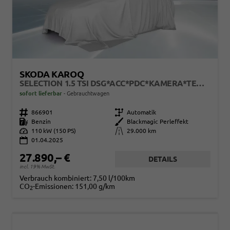
SKODA KAROQ
SELECTION 1.5 TSI DSG*ACC*PDC*KAMERA*TEMPOMAT*LED*SMARTLINK*KLIMA*RADIO*17-ZOLL
sofort lieferbar
Gebrauchtwagen
Fahrzeugnr.
866901
Getriebe
Automatik
Kraftstoff
Benzin
Außenfarbe
Blackmagic Perleffekt
Leistung
110 kW (150 PS)
Kilometerstand
29.000 km
01.04.2025
27.890,– €
DETAILS
incl. 19% MwSt.
Verbrauch kombiniert:
7,50 l/100km
CO
-Emissionen:
151,00 g/km
2