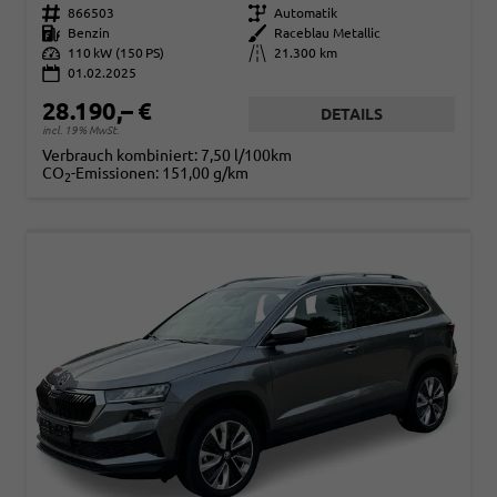
Fahrzeugnr.
866503
Getriebe
Automatik
Kraftstoff
Benzin
Außenfarbe
Raceblau Metallic
Leistung
110 kW (150 PS)
Kilometerstand
21.300 km
01.02.2025
28.190,– €
DETAILS
incl. 19% MwSt.
Verbrauch kombiniert:
7,50 l/100km
CO
-Emissionen:
151,00 g/km
2