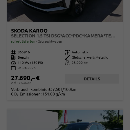
SKODA KAROQ
SELECTION 1.5 TSI DSG*ACC*PDC*KAMERA*TEMPOMAT*LED*SMARTLINK*KLIMA*RADIO*17-ZOLL
sofort lieferbar
Gebrauchtwagen
Fahrzeugnr.
865916
Getriebe
Automatik
Kraftstoff
Benzin
Außenfarbe
Gletscherweiß Metallic
Leistung
110 kW (150 PS)
Kilometerstand
23.000 km
01.04.2025
27.690,– €
DETAILS
incl. 19% MwSt.
Verbrauch kombiniert:
7,50 l/100km
CO
-Emissionen:
151,00 g/km
2