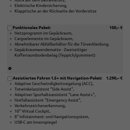
Isofix auf dem Beifahrersitz,
Elektrische Kindersicherung,
Klapptische an der Rückseite der Vordersitze
Funktionales Paket:
100,– €
Netzprogramm im Gepäckraum,
Cargoelemente im Gepäckraum,
Abnehmbarer Abfallbehälter für die Türverkleidung,
Gepäckraumwendematte - Zweiseitiger
Kofferraumbodenbelag (Teppich/gummiert)
(Nicht
in
Assistiertes Fahren 1.5+ mit Navigation-Paket:
1.290,– €
Verbindung
Adaptive Geschwindigkeitsregelung (ACC),
mit:
Totwinkelassistent "Side Assist",
[PKP]
Adaptiver Spurhalteassistent "Lane Assist+",
Variabler
Notfallassistent "Emergency Assist",
Ladeboden
Verkehrszeichenerkennung,
im
10" Virtual Cockpit,
Gepäckraum)
8" Infotainment- und Navigationssystem,
USB-C am Innenspiegel