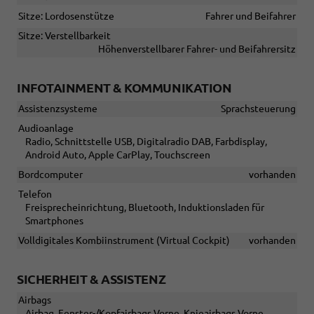
Sitze: Lordosenstütze
Fahrer und Beifahrer
Sitze: Verstellbarkeit
Höhenverstellbarer Fahrer- und Beifahrersitz
INFOTAINMENT & KOMMUNIKATION
Assistenzsysteme
Sprachsteuerung
Audioanlage
Radio, Schnittstelle USB, Digitalradio DAB, Farbdisplay,
Android Auto, Apple CarPlay, Touchscreen
Bordcomputer
vorhanden
Telefon
Freisprecheinrichtung, Bluetooth, Induktionsladen für
Smartphones
Volldigitales Kombiinstrument (Virtual Cockpit)
vorhanden
SICHERHEIT & ASSISTENZ
Airbags
Airbag, Fenster-/Kopfairbags Vorne, Knieairbags Vorne,