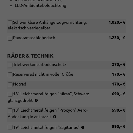
LED-Ambientebeleuchtung
Schwenkbare Anhängerzugvorrichtung,
1.020,– €
elektrisch verriegelbar
Panoramaschiebedach
1.230,– €
RÄDER & TECHNIK
Triebwerkunterbodenschutz
270,– €
Reserverad nicht in voller Größe
170,– €
Notrad
170,– €
18" Leichtmetallfelgen "Miran", Schwarz
690,– €
Reifen:
glanzgedreht
215/50
18" Leichtmetallfelgen "Procyon" Aero-
590,– €
R18
Reifen:
(4x2),
Abdeckung in anthrazit
215/50
225/50
Reifen:
990,– €
R18
19" Leichtmetallfelgen "Sagitarius"
R18
225/40
(4x2),