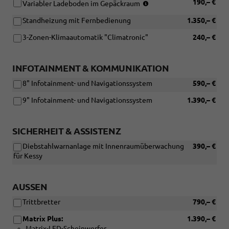
(Nicht
190,– €
Variabler Ladeboden im Gepäckraum
in
Standheizung mit Fernbedienung
1.350,– €
Verbindung
mit:
3-Zonen-Klimaautomatik "Climatronic"
240,– €
[W5K]
Funktionales
Paket
INFOTAINMENT & KOMMUNIKATION
und
[PJA]
8" Infotainment- und Navigationssystem
590,– €
Reserverad
nicht
9" Infotainment- und Navigationssystem
1.390,– €
in
voller
Größe)
SICHERHEIT & ASSISTENZ
Diebstahlwarnanlage mit Innenraumüberwachung
390,– €
für Kessy
AUSSEN
Trittbretter
790,– €
Matrix Plus:
1.390,– €
Matrix-LED-Scheinwerfer,