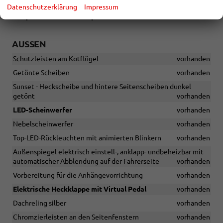
Licht- und Regensensor
vorhanden
Datenschutzerklärung
Impressum
Adaptiver Abstandstempomat ACC
vorhanden
AUSSEN
Schutzleisten am Kotflügel
vorhanden
Getönte Scheiben
vorhanden
Sunset - Heckscheibe und hintere Seitenscheiben dunkel
getönt
vorhanden
LED-Scheinwerfer
vorhanden
Nebelscheinwerfer
vorhanden
Top-LED-Rückleuchten mit animierten Blinkern
vorhanden
Außenspiegel elektrisch einstell-, anklapp- undbeheizbar mit
automatischer Abblendung auf der Fahrerseite
vorhanden
Vorbereitung für die Anhängevorrichtung
vorhanden
Elektrische Heckklappe mit Virtual Pedal
vorhanden
Dachreling silber
vorhanden
Chromzierleisten an den Seitenfenstern
vorhanden