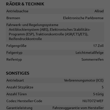
RÄDER & TECHNIK
Antriebsachse
Allrad
Bremsen
Elektronische Parkbremse
Fahrwerk- und Regelungssysteme
Antiblockiersystem (ABS), Elektronisches Stabilitäts-
Programm (ESP), Traktionskontrolle (ASR/CTS/ETS),
Reifendruckkontrolle
Felgengröße
17 Zoll
Felgentyp
Leichtmetallfelge
Reifentyp
Sommerreifen
SONSTIGES
Antriebsart
Verbrennungsmotor (ICE)
Anzahl Sitzplätze
5
Anzahl Türen
5-türig
Codes: Hersteller-Code
NU7D7Z-WEF
Garantieleistung
Fahrzeuggarantie vom Hersteller