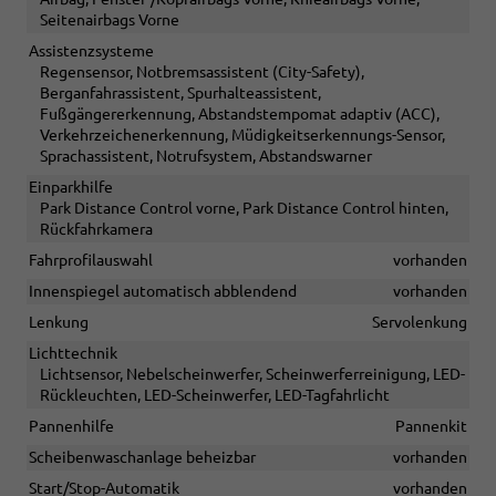
Seitenairbags Vorne
Assistenzsysteme
Regensensor, Notbremsassistent (City-Safety),
Berganfahrassistent, Spurhalteassistent,
Fußgängererkennung, Abstandstempomat adaptiv (ACC),
Verkehrzeichenerkennung, Müdigkeitserkennungs-Sensor,
Sprachassistent, Notrufsystem, Abstandswarner
Einparkhilfe
Park Distance Control vorne, Park Distance Control hinten,
Rückfahrkamera
Fahrprofilauswahl
vorhanden
Innenspiegel automatisch abblendend
vorhanden
Lenkung
Servolenkung
Lichttechnik
Lichtsensor, Nebelscheinwerfer, Scheinwerferreinigung, LED-
Rückleuchten, LED-Scheinwerfer, LED-Tagfahrlicht
Pannenhilfe
Pannenkit
Scheibenwaschanlage beheizbar
vorhanden
Start/Stop-Automatik
vorhanden