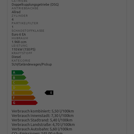
GETRIEBE
Doppelkupplungsgetriebe (DSG)
ANTRIEBSACHSE
Allrad
ZYLINDER
4
PARTIKELFILTER
1
SCHADSTOFFKLASSE
Euro 6 EA
HUBRAUM
1.968 ccm
LEISTUNG
110 kW (150 PS)
KRAFTSTOFF
Diesel
KATEGORIE
SUV/Geländewagen/Pickup
Verbrauch kombiniert:
5,50 l/100km
Verbrauch Innenstadt:
7,30 l/100km
Verbrauch Stadtrand:
5,40 l/100km
Verbrauch Landstraße:
4,70 l/100km
Verbrauch Autobahn:
5,60 l/100km
CO
-Emissionen:
145,00 g/km