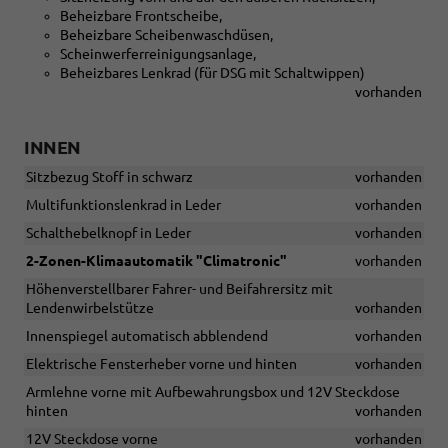
Beheizbare Frontscheibe,
Beheizbare Scheibenwaschdüsen,
Scheinwerferreinigungsanlage,
Beheizbares Lenkrad (für DSG mit Schaltwippen)
vorhanden
INNEN
Sitzbezug Stoff in schwarz
vorhanden
Multifunktionslenkrad in Leder
vorhanden
Schalthebelknopf in Leder
vorhanden
2-Zonen-Klimaautomatik "Climatronic"
vorhanden
Höhenverstellbarer Fahrer- und Beifahrersitz mit
Lendenwirbelstütze
vorhanden
Innenspiegel automatisch abblendend
vorhanden
Elektrische Fensterheber vorne und hinten
vorhanden
Armlehne vorne mit Aufbewahrungsbox und 12V Steckdose
hinten
vorhanden
12V Steckdose vorne
vorhanden