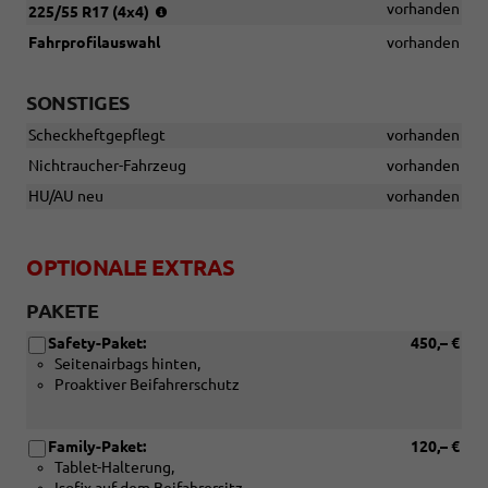
Reifen:
vorhanden
225/55 R17 (4x4)
215/55
Fahrprofilauswahl
vorhanden
R17
(4x2),
225/55
SONSTIGES
R17
(4x4)
Scheckheftgepflegt
vorhanden
Nichtraucher-Fahrzeug
vorhanden
HU/AU neu
vorhanden
OPTIONALE EXTRAS
PAKETE
Safety-Paket:
450,– €
Seitenairbags hinten,
Proaktiver Beifahrerschutz
Family-Paket:
120,– €
Tablet-Halterung,