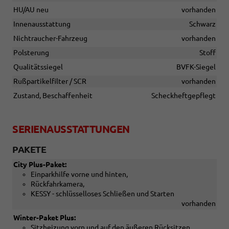
HU/AU neu
vorhanden
Innenausstattung
Schwarz
Nichtraucher-Fahrzeug
vorhanden
Polsterung
Stoff
Qualitätssiegel
BVFK-Siegel
Rußpartikelfilter / SCR
vorhanden
Zustand, Beschaffenheit
Scheckheftgepflegt
SERIENAUSSTATTUNGEN
PAKETE
City Plus-Paket:
Einparkhilfe vorne und hinten,
Rückfahrkamera,
KESSY - schlüsselloses Schließen und Starten
vorhanden
Winter-Paket Plus:
Sitzheizung vorn und auf den äußeren Rücksitzen,