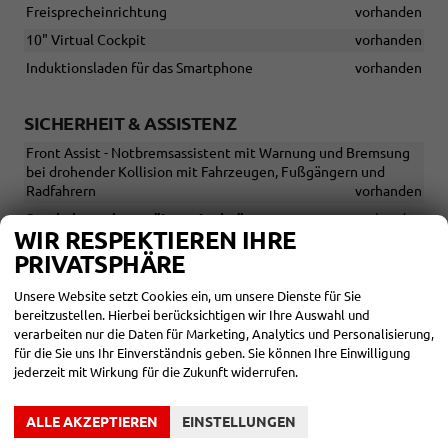
Freisprecheinrichtung
vorhanden
10" Virtual Cockpit
vorhanden
Induktionsladen für das Smartphone
vorhanden
SICHERHEIT & ASSISTENZ
Front Assist - Notbremsassistent mit Warnung und Bremsung
bei drohender Kollision mit Fahrzeugen, Fußgängern und
Radfahrern
vorhanden
Spurhalteassistent "Lane Assist"
vorhanden
WIR RESPEKTIEREN IHRE
Verkehrszeichenerkennung
vorhanden
PRIVATSPHÄRE
Berganfahrassistent
vorhanden
Unsere Website setzt Cookies ein, um unsere Dienste für Sie
Müdigkeitswarner
vorhanden
bereitzustellen. Hierbei berücksichtigen wir Ihre Auswahl und
7× Airbags - Knieairbag für den Fahrer, 2× Frontairbags, 2×
verarbeiten nur die Daten für Marketing, Analytics und Personalisierung,
Seitenairbags vorne, 2× Kopfairbags
vorhanden
für die Sie uns Ihr Einverständnis geben. Sie können Ihre Einwilligung
jederzeit mit Wirkung für die Zukunft widerrufen.
Isofix mit Top Tether Verankerung auf den äußeren Rücksitzen
vorhanden
ALLE AKZEPTIEREN
EINSTELLUNGEN
Notrufsystem eCall
vorhanden