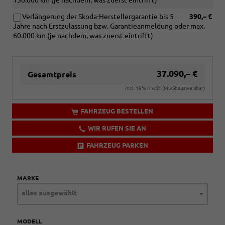
150.000 km (je nachdem, was zuerst eintrifft)
Verlängerung der Skoda-Herstellergarantie bis 5
390,– €
Jahre nach Erstzulassung bzw. Garantieanmeldung oder max.
60.000 km (je nachdem, was zuerst eintrifft)
37.090,– €
Gesamtpreis
incl. 19% MwSt. (MwSt ausweisbar)
FAHRZEUG BESTELLEN
WIR RUFEN SIE AN
FAHRZEUG PARKEN
MARKE
alles ausgewählt
MODELL