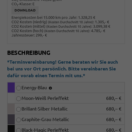
2
CO
-Klasse:
E
2
DOWNLOAD
Energiekosten bei 15.000 km pro Jahr:
1.328,25 €
CO2 Kosten (niedrig)
:
1.305,- €
(Kosten Durchschnitt 10 Jahre)
CO2 Kosten (mittel)
:
3.099,38 €
(Kosten Durchschnitt 10 Jahre)
CO2 Kosten (hoch)
:
4.785,- €
(Kosten Durchschnitt 10 Jahre)
Jahressteuer:
299,- €
BESCHREIBUNG
*Terminvereinbarung! Gerne beraten wir Sie auch
bei uns vor Ort persönlich. Bitte vereinbaren Sie
dafür vorab einen Termin mit uns.*
Energy-Blau
Moon-Weiß Perleffekt
680,– €
Brillant-Silber Metallic
680,– €
Graphite-Grau Metallic
680,– €
Black-Magic Perleffekt
680,– €