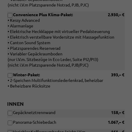
(nicht i.V.m Platzsparende Notrad, PJB, PJC)
Convenience Plus Klima-Paket:
2.930,– €
• Kessy Advanced
• Alarmanlage
• Elektrische Heckklappe mit virtueller Pedalsteuerung
• Elektrisch verstellbare Vordersitze mit Massagefunktion
• Canton Sound System
• Platzsparendes Reserverad
• Variabler Gepäckraumboden
(nur i.V.m. Sitzbezüge in Eco Leder, Suite PI2/PI3)
(nicht i.V.m Platzsparende Notrad, PJB/PJC)
Winter-Paket:
393,– €
• 2-Speichen Multifunktionslederlenkrad, beheizbar
• Beheizbare Rücksitze
INNEN
Gepäcknetztrennwand
158,– €
Panorama-Schiebedach
1.067,– €