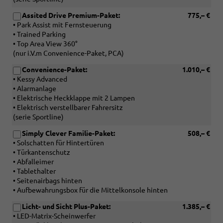
Assited Drive Premium-Paket:
775,– €
• Park Assist mit Fernsteuerung
• Trained Parking
• Top Area View 360°
(nur i.V.m Convenience-Paket, PCA)
Convenience-Paket:
1.010,– €
• Kessy Advanced
• Alarmanlage
• Elektrische Heckklappe mit 2 Lampen
• Elektrisch verstellbarer Fahrersitz
(serie Sportline)
Simply Clever Familie-Paket:
508,– €
• Solschatten für Hintertüren
• Türkantenschutz
• Abfalleimer
• Tablethalter
• Seitenairbags hinten
• Aufbewahrungsbox für die Mittelkonsole hinten
Licht- und Sicht Plus-Paket:
1.385,– €
• LED-Matrix-Scheinwerfer