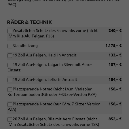
PAC)
RÄDER & TECHNIK
Zusätzlicher Schutz des Fahrwerks vorne (nicht
240,– €
i.V.m Rila Alu-Felgen, PJ6)
Standheizung
1.175,– €
19 Zoll Alu-Felgen, Halti in Antracit
133,– €
19 Zoll Alu-Felgen, Talgar in Silver mit Aero-
107,– €
Einsatz
19 Zoll Alu-Felgen, Lefka in Antracit
184,– €
Platzsparende Notrad (nicht i.V.m. Variabler
158,– €
Kofferraumboden 3GE oder 7-Sitzer-Version PZA)
Platzsparende Notrad (nur i.V.m. 7-Sitzer-Version
158,– €
PZA)
20 Zoll Alu-Felgen, Rila mit Aero-Einsatz (nicht
852,– €
i.V.m Zusätzlicher Schutz des Fahrwerks vorne 1SK)