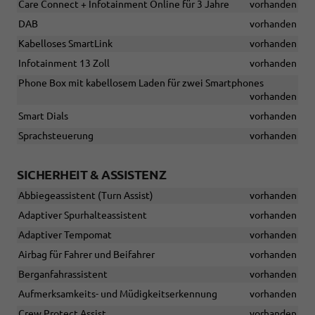
Care Connect + Infotainment Online für 3 Jahre
vorhanden
DAB
vorhanden
Kabelloses SmartLink
vorhanden
Infotainment 13 Zoll
vorhanden
Phone Box mit kabellosem Laden für zwei Smartphones
vorhanden
Smart Dials
vorhanden
Sprachsteuerung
vorhanden
SICHERHEIT & ASSISTENZ
Abbiegeassistent (Turn Assist)
vorhanden
Adaptiver Spurhalteassistent
vorhanden
Adaptiver Tempomat
vorhanden
Airbag für Fahrer und Beifahrer
vorhanden
Berganfahrassistent
vorhanden
Aufmerksamkeits- und Müdigkeitserkennung
vorhanden
Crew Protect Assist
vorhanden