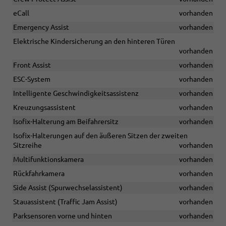
eCall
vorhanden
Emergency Assist
vorhanden
Elektrische Kindersicherung an den hinteren Türen
vorhanden
Front Assist
vorhanden
ESC-System
vorhanden
Intelligente Geschwindigkeitsassistenz
vorhanden
Kreuzungsassistent
vorhanden
Isofix-Halterung am Beifahrersitz
vorhanden
Isofix-Halterungen auf den äußeren Sitzen der zweiten
Sitzreihe
vorhanden
Multifunktionskamera
vorhanden
Rückfahrkamera
vorhanden
Side Assist (Spurwechselassistent)
vorhanden
Stauassistent (Traffic Jam Assist)
vorhanden
Parksensoren vorne und hinten
vorhanden