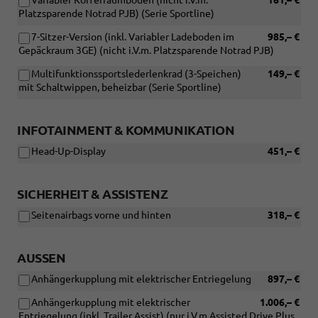
Variabler Kofferraumboden (nicht i.V.m.
161,– €
Platzsparende Notrad PJB) (Serie Sportline)
7-Sitzer-Version (inkl. Variabler Ladeboden im
985,– €
Gepäckraum 3GE) (nicht i.V.m. Platzsparende Notrad PJB)
Multifunktionssportslederlenkrad (3-Speichen)
149,– €
mit Schaltwippen, beheizbar (Serie Sportline)
INFOTAINMENT & KOMMUNIKATION
Head-Up-Display
451,– €
SICHERHEIT & ASSISTENZ
Seitenairbags vorne und hinten
318,– €
AUSSEN
Anhängerkupplung mit elektrischer Entriegelung
897,– €
Anhängerkupplung mit elektrischer
1.006,– €
Entriegelung (inkl. Trailer Assist) (nur i.V.m Assisted Drive Plus,