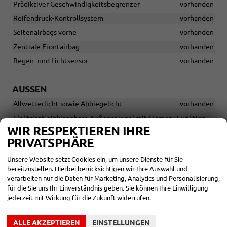
Prädiktiver Geschwindigkeitsbegrenzer
vorhanden
Reifendruck-Kontrollsystem
vorhanden
Seitenairbags vorne
vorhanden
Zentrale Frontairbag
vorhanden
Regen- und Lichtsensor
vorhanden
AUSSEN
Allwetterlicht sowie Abbiegelicht
vorhanden
Elektrisch einklappbare Außenspiegel mit Memory-Funktion
vorhanden
WIR RESPEKTIEREN IHRE
PRIVATSPHÄRE
Fensterleisten - Hochglanz Schwarz
vorhanden
LED-Scheinwerfer
vorhanden
Unsere Website setzt Cookies ein, um unsere Dienste für Sie
bereitzustellen. Hierbei berücksichtigen wir Ihre Auswahl und
Nebelscheinwerfer hinten
vorhanden
verarbeiten nur die Daten für Marketing, Analytics und Personalisierung,
Scheibenwischer-Reiniger
vorhanden
für die Sie uns Ihr Einverständnis geben. Sie können Ihre Einwilligung
jederzeit mit Wirkung für die Zukunft widerrufen.
LED-Rückleuchten mit schwarzer Zierleiste zwischen den
Rückleuchten
vorhanden
Sunset - abgedunkelte Scheiben hinten
vorhanden
ALLE AKZEPTIEREN
EINSTELLUNGEN