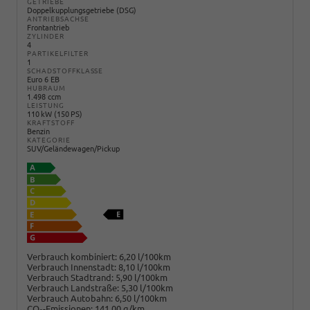
GETRIEBE
Doppelkupplungsgetriebe (DSG)
ANTRIEBSACHSE
Frontantrieb
ZYLINDER
4
PARTIKELFILTER
1
SCHADSTOFFKLASSE
Euro 6 EB
HUBRAUM
1.498 ccm
LEISTUNG
110 kW (150 PS)
KRAFTSTOFF
Benzin
KATEGORIE
SUV/Geländewagen/Pickup
Verbrauch kombiniert:
6,20 l/100km
Verbrauch Innenstadt:
8,10 l/100km
Verbrauch Stadtrand:
5,90 l/100km
Verbrauch Landstraße:
5,30 l/100km
Verbrauch Autobahn:
6,50 l/100km
CO
-Emissionen:
141,00 g/km