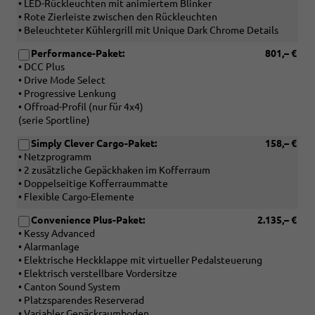
• LED-Rückleuchten mit animiertem Blinker
• Rote Zierleiste zwischen den Rückleuchten
• Beleuchteter Kühlergrill mit Unique Dark Chrome Details
Performance-Paket:
801,– €
• DCC Plus
• Drive Mode Select
• Progressive Lenkung
• Offroad-Profil (nur für 4x4)
(serie Sportline)
Simply Clever Cargo-Paket:
158,– €
• Netzprogramm
• 2 zusätzliche Gepäckhaken im Kofferraum
• Doppelseitige Kofferraummatte
• Flexible Cargo-Elemente
Convenience Plus-Paket:
2.135,– €
• Kessy Advanced
• Alarmanlage
• Elektrische Heckklappe mit virtueller Pedalsteuerung
• Elektrisch verstellbare Vordersitze
• Canton Sound System
• Platzsparendes Reserverad
• Variabler Gepäckraumboden