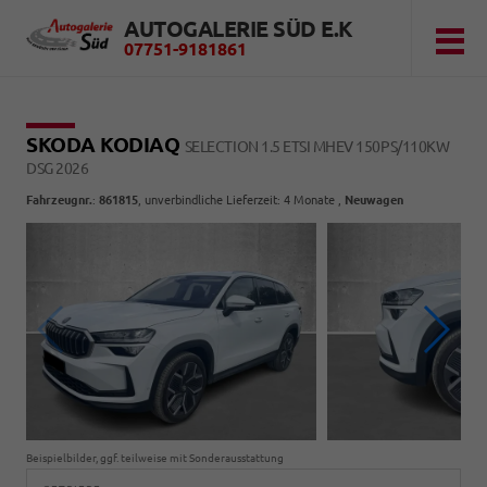
AUTOGALERIE SÜD E.K
07751-9181861
SKODA KODIAQ
SELECTION 1.5 ETSI MHEV 150PS/110KW
DSG 2026
Fahrzeugnr.
:
861815
, unverbindliche Lieferzeit:
4 Monate
,
Neuwagen
Beispielbilder, ggf. teilweise mit Sonderausstattung