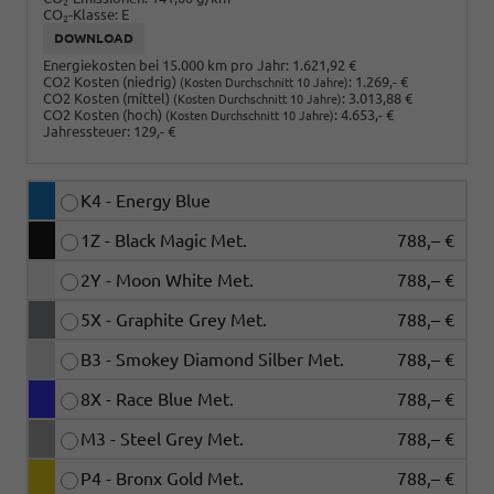
2
CO
-Klasse:
E
2
DOWNLOAD
Energiekosten bei 15.000 km pro Jahr:
1.621,92 €
CO2 Kosten (niedrig)
:
1.269,- €
(Kosten Durchschnitt 10 Jahre)
CO2 Kosten (mittel)
:
3.013,88 €
(Kosten Durchschnitt 10 Jahre)
CO2 Kosten (hoch)
:
4.653,- €
(Kosten Durchschnitt 10 Jahre)
Jahressteuer:
129,- €
K4 - Energy Blue
1Z - Black Magic Met.
788,– €
2Y - Moon White Met.
788,– €
5X - Graphite Grey Met.
788,– €
B3 - Smokey Diamond Silber Met.
788,– €
8X - Race Blue Met.
788,– €
M3 - Steel Grey Met.
788,– €
P4 - Bronx Gold Met.
788,– €