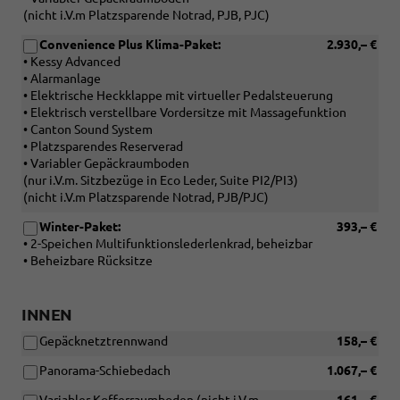
(nicht i.V.m Platzsparende Notrad, PJB, PJC)
Convenience Plus Klima-Paket:
2.930,– €
• Kessy Advanced
• Alarmanlage
• Elektrische Heckklappe mit virtueller Pedalsteuerung
• Elektrisch verstellbare Vordersitze mit Massagefunktion
• Canton Sound System
• Platzsparendes Reserverad
• Variabler Gepäckraumboden
(nur i.V.m. Sitzbezüge in Eco Leder, Suite PI2/PI3)
(nicht i.V.m Platzsparende Notrad, PJB/PJC)
Winter-Paket:
393,– €
• 2-Speichen Multifunktionslederlenkrad, beheizbar
• Beheizbare Rücksitze
INNEN
Gepäcknetztrennwand
158,– €
Panorama-Schiebedach
1.067,– €