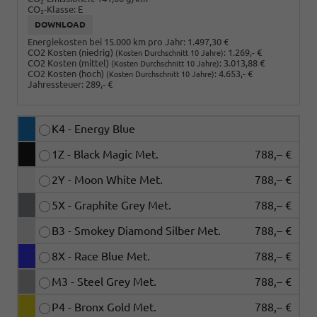
2
CO
-Klasse:
E
2
DOWNLOAD
Energiekosten bei 15.000 km pro Jahr:
1.497,30 €
CO2 Kosten (niedrig)
:
1.269,- €
(Kosten Durchschnitt 10 Jahre)
CO2 Kosten (mittel)
:
3.013,88 €
(Kosten Durchschnitt 10 Jahre)
CO2 Kosten (hoch)
:
4.653,- €
(Kosten Durchschnitt 10 Jahre)
Jahressteuer:
289,- €
K4 - Energy Blue
1Z - Black Magic Met.
788,– €
2Y - Moon White Met.
788,– €
5X - Graphite Grey Met.
788,– €
B3 - Smokey Diamond Silber Met.
788,– €
8X - Race Blue Met.
788,– €
M3 - Steel Grey Met.
788,– €
P4 - Bronx Gold Met.
788,– €