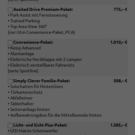
Assited Drive Premium-Paket:
775,– €
• Park Assist mit Fernsteuerung
• Trained Parking
• Top Area View 360°
(nur i.V.m Convenience-Paket, PCA)
Convenience-Paket:
1.010,– €
• Kessy Advanced
• Alarmanlage
• Elektrische Heckklappe mit 2 Lampen
• Elektrisch verstellbarer Fahrersitz
(serie Sportline)
Simply Clever Familie-Paket:
508,– €
• Solschatten für Hintertüren
• Türkantenschutz
• Abfalleimer
• Tablethalter
• Seitenairbags hinten
• Aufbewahrungsbox für die Mittelkonsole hinten
Licht- und Sicht Plus-Paket:
1.385,– €
• LED-Matrix-Scheinwerfer