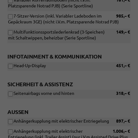
Variabler Kofferraumboden (nicht i.V.m.
161,– €
Platzsparende Notrad PJB) (Serie Sportline)
7-Sitzer-Version (inkl. Variabler Ladeboden im
985,– €
Gepäckraum 3GE) (nicht i.V.m. Platzsparende Notrad PJB)
Multifunktionssportslederlenkrad (3-Speichen)
149,– €
mit Schaltwippen, beheizbar (Serie Sportline)
INFOTAINMENT & KOMMUNIKATION
Head-Up-Display
451,– €
SICHERHEIT & ASSISTENZ
Seitenairbags vorne und hinten
318,– €
AUSSEN
Anhängerkupplung mit elektrischer Entriegelung
897,– €
Anhängerkupplung mit elektrischer
1.006,– €
Entriegelung (inkl. Trailer Assist) (nur i.V.m Assisted Drive Plus,