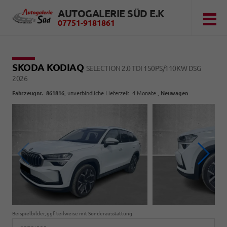
AUTOGALERIE SÜD E.K
07751-9181861
SKODA KODIAQ
SELECTION 2.0 TDI 150PS/110KW DSG
2026
Fahrzeugnr.
:
861816
, unverbindliche Lieferzeit:
4 Monate
,
Neuwagen
Beispielbilder, ggf. teilweise mit Sonderausstattung