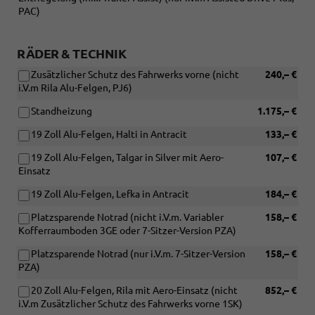
PAC)
RÄDER & TECHNIK
Zusätzlicher Schutz des Fahrwerks vorne (nicht
240,– €
i.V.m Rila Alu-Felgen, PJ6)
Standheizung
1.175,– €
19 Zoll Alu-Felgen, Halti in Antracit
133,– €
19 Zoll Alu-Felgen, Talgar in Silver mit Aero-
107,– €
Einsatz
19 Zoll Alu-Felgen, Lefka in Antracit
184,– €
Platzsparende Notrad (nicht i.V.m. Variabler
158,– €
Kofferraumboden 3GE oder 7-Sitzer-Version PZA)
Platzsparende Notrad (nur i.V.m. 7-Sitzer-Version
158,– €
PZA)
20 Zoll Alu-Felgen, Rila mit Aero-Einsatz (nicht
852,– €
i.V.m Zusätzlicher Schutz des Fahrwerks vorne 1SK)