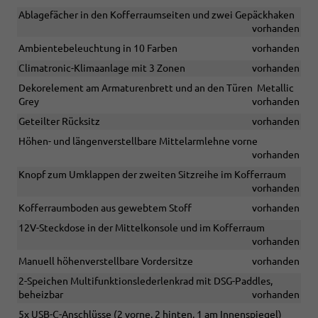
Ablagefächer in den Kofferraumseiten und zwei Gepäckhaken
vorhanden
Ambientebeleuchtung in 10 Farben
vorhanden
Climatronic-Klimaanlage mit 3 Zonen
vorhanden
Dekorelement am Armaturenbrett und an den Türen  Metallic
Grey
vorhanden
Geteilter Rücksitz
vorhanden
Höhen- und längenverstellbare Mittelarmlehne vorne
vorhanden
Knopf zum Umklappen der zweiten Sitzreihe im Kofferraum
vorhanden
Kofferraumboden aus gewebtem Stoff
vorhanden
12V-Steckdose in der Mittelkonsole und im Kofferraum
vorhanden
Manuell höhenverstellbare Vordersitze
vorhanden
2-Speichen Multifunktionslederlenkrad mit DSG-Paddles,
beheizbar
vorhanden
5x USB-C-Anschlüsse (2 vorne, 2 hinten, 1 am Innenspiegel)