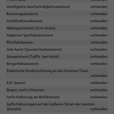
Intelligente Geschwindigkeitsassistenz
vorhanden
Kreuzungsassistent
vorhanden
Multifunktionskamera
vorhanden
Abbiegeassistent (Turn Assist)
vorhanden
Adaptiver Spurhalteassistent
vorhanden
Rückfahrkamera
vorhanden
Side Assist (Spurwechselassistent)
vorhanden
Stauassistent (Traffic Jam Assist)
vorhanden
Berganfahrassistent
vorhanden
Elektrische Kindersicherung an den hinteren Türen
vorhanden
ESC-System
vorhanden
Regen- und Lichtsensor
vorhanden
Isofix-Halterung am Beifahrersitz
vorhanden
Isofix-Halterungen auf den äußeren Sitzen der zweiten
Sitzreihe
vorhanden