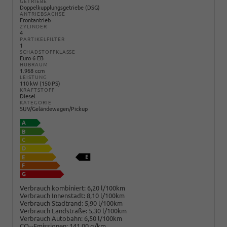
GETRIEBE
Doppelkupplungsgetriebe (DSG)
ANTRIEBSACHSE
Frontantrieb
ZYLINDER
4
PARTIKELFILTER
1
SCHADSTOFFKLASSE
Euro 6 EB
HUBRAUM
1.968 ccm
LEISTUNG
110 kW (150 PS)
KRAFTSTOFF
Diesel
KATEGORIE
SUV/Geländewagen/Pickup
Verbrauch kombiniert:
6,20 l/100km
Verbrauch Innenstadt:
8,10 l/100km
Verbrauch Stadtrand:
5,90 l/100km
Verbrauch Landstraße:
5,30 l/100km
Verbrauch Autobahn:
6,50 l/100km
CO
-Emissionen:
141,00 g/km