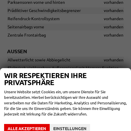
Parksensoren vorne und hinten
vorhanden
Prädiktiver Geschwindigkeitsbegrenzer
vorhanden
Reifendruck-Kontrollsystem
vorhanden
Seitenairbags vorne
vorhanden
Zentrale Frontairbag
vorhanden
AUSSEN
Allwetterlicht sowie Abbiegelicht
vorhanden
Elektrisch einklappbare Außenspiegel mit Memory-Funktion
vorhanden
WIR RESPEKTIEREN IHRE
PRIVATSPHÄRE
LED-Scheinwerfer
vorhanden
Nebelscheinwerfer hinten
vorhanden
Unsere Website setzt Cookies ein, um unsere Dienste für Sie
bereitzustellen. Hierbei berücksichtigen wir Ihre Auswahl und
Scheibenwischer-Reiniger
vorhanden
verarbeiten nur die Daten für Marketing, Analytics und Personalisierung,
Sunset - abgedunkelte Scheiben hinten
vorhanden
für die Sie uns Ihr Einverständnis geben. Sie können Ihre Einwilligung
jederzeit mit Wirkung für die Zukunft widerrufen.
Tagfahrlicht mit Scheinwerfersteuerung und Coming/Leaving
Home-Funktion
vorhanden
Fensterleisten - Hochglanz Schwarz
vorhanden
ALLE AKZEPTIEREN
EINSTELLUNGEN