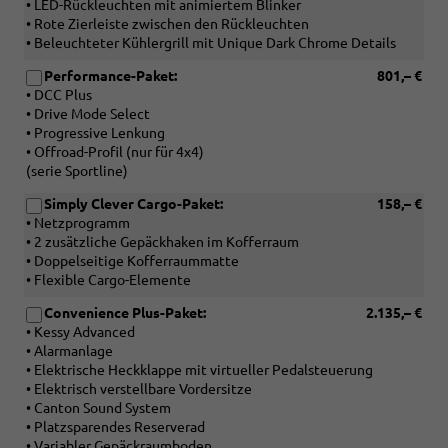
• LED-Rückleuchten mit animiertem Blinker
• Rote Zierleiste zwischen den Rückleuchten
• Beleuchteter Kühlergrill mit Unique Dark Chrome Details
Performance-Paket:
801,– €
• DCC Plus
• Drive Mode Select
• Progressive Lenkung
• Offroad-Profil (nur für 4x4)
(serie Sportline)
Simply Clever Cargo-Paket:
158,– €
• Netzprogramm
• 2 zusätzliche Gepäckhaken im Kofferraum
• Doppelseitige Kofferraummatte
• Flexible Cargo-Elemente
Convenience Plus-Paket:
2.135,– €
• Kessy Advanced
• Alarmanlage
• Elektrische Heckklappe mit virtueller Pedalsteuerung
• Elektrisch verstellbare Vordersitze
• Canton Sound System
• Platzsparendes Reserverad
• Variabler Gepäckraumboden