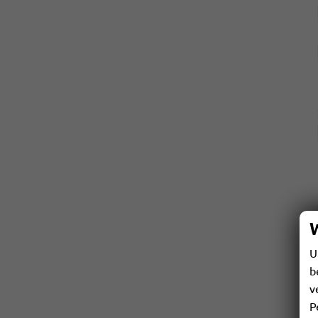
U
b
v
P