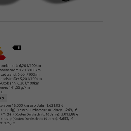
ombiniert:
6,20 l/100km
nnenstadt:
8,20 l/100km
Stadtrand:
6,00 l/100km
Landstraße:
5,20 l/100km
Autobahn:
6,30 l/100km
onen:
141,00 g/km
E
AD
en bei 15.000 km pro Jahr:
1.621,92 €
(niedrig)
:
1.269,- €
(Kosten Durchschnitt 10 Jahre)
 (mittel)
:
3.013,88 €
(Kosten Durchschnitt 10 Jahre)
 (hoch)
:
4.653,- €
(Kosten Durchschnitt 10 Jahre)
r:
129,- €