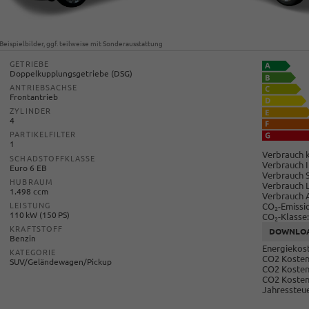
Beispielbilder, ggf. teilweise mit Sonderausstattung
GETRIEBE
Doppelkupplungsgetriebe (DSG)
ANTRIEBSACHSE
Frontantrieb
ZYLINDER
4
PARTIKELFILTER
1
Verbrauch k
SCHADSTOFFKLASSE
Verbrauch I
Euro 6 EB
Verbrauch 
HUBRAUM
Verbrauch 
1.498 ccm
Verbrauch 
CO
-Emissi
LEISTUNG
2
110 kW (150 PS)
CO
-Klasse:
2
KRAFTSTOFF
DOWNLO
Benzin
Energiekost
KATEGORIE
CO2 Kosten 
SUV/Geländewagen/Pickup
CO2 Kosten
CO2 Kosten
Jahressteue