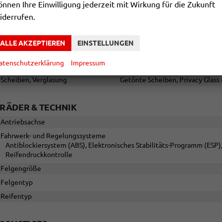
önnen Ihre Einwilligung jederzeit mit Wirkung für die Zukunft
Zentralverriegelung
Zentralve
iderrufen.
AUSSEN
ALLE AKZEPTIEREN
EINSTELLUNGEN
Außenspiegel
Außenspiegel elektrisch anklappbar, Auße
atenschutzerklärung
Impressum
Dachreling
Scheiben, Verglasung
Getönte Scheiben, Privacy Glass
RÄDER & TECHNIK
Antriebsachse
Fahrwerk- und Regelungssysteme
Antiblockiersystem (ABS), Elektronisches Stabilitäts-Programm (ESP)
Reifendruckkontrolle
Felgengröße
Felgentyp
Reifentyp