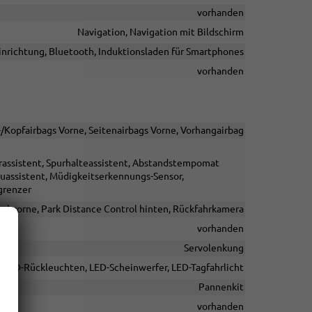
vorhanden
Navigation, Navigation mit Bildschirm
inrichtung, Bluetooth, Induktionsladen für Smartphones
vorhanden
/Kopfairbags Vorne, Seitenairbags Vorne, Vorhangairbag
rassistent, Spurhalteassistent, Abstandstempomat
auassistent, Müdigkeitserkennungs-Sensor,
grenzer
ol vorne, Park Distance Control hinten, Rückfahrkamera
vorhanden
Servolenkung
, LED-Rückleuchten, LED-Scheinwerfer, LED-Tagfahrlicht
Pannenkit
vorhanden