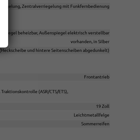
rriegelung, Zentralverriegelung mit Funkfernbedienung
nspiegel beheizbar, Außenspiegel elektrisch verstellbar
vorhanden, in Silber
 (Heckscheibe und hintere Seitenscheiben abgedunkelt)
Frontantrieb
, Traktionskontrolle (ASR/CTS/ETS),
19 Zoll
Leichtmetallfelge
Sommerreifen