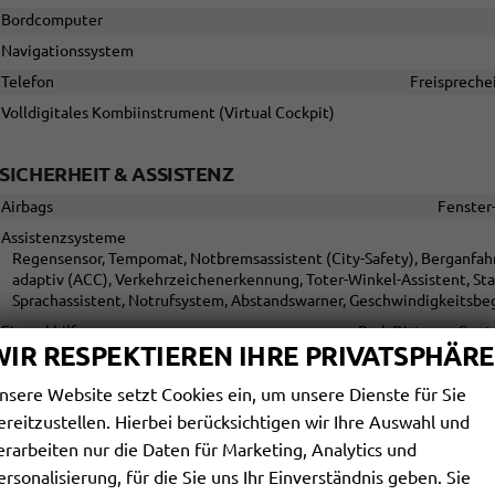
Bordcomputer
Navigationssystem
Telefon
Freispreche
Volldigitales Kombiinstrument (Virtual Cockpit)
SICHERHEIT & ASSISTENZ
Airbags
Fenster-
Assistenzsysteme
Regensensor, Tempomat, Notbremsassistent (City-Safety), Berganfah
adaptiv (ACC), Verkehrzeichenerkennung, Toter-Winkel-Assistent, St
Sprachassistent, Notrufsystem, Abstandswarner, Geschwindigkeitsbe
Einparkhilfe
Park Distance Contr
WIR RESPEKTIEREN IHRE PRIVATSPHÄRE
Innenspiegel automatisch abblendend
nsere Website setzt Cookies ein, um unsere Dienste für Sie
Lenkung
ereitzustellen. Hierbei berücksichtigen wir Ihre Auswahl und
Lichttechnik
Kurvenlicht, Lichtsensor, Nebelscheinwerfer
erarbeiten nur die Daten für Marketing, Analytics und
Pannenhilfe
ersonalisierung, für die Sie uns Ihr Einverständnis geben. Sie
Start/Stop-Automatik