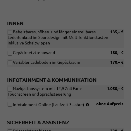
INNEN
Beheizbares, höhen- und längeneinstellbares
135,– €
Lederlenkrad im Sportdesign mit Multifunktionstasten
inklusive Schaltwippen
Gepäcknetztrennwand
180,– €
Variabler Ladeboden im Gepäckraum
170,– €
INFOTAINMENT & KOMMUNIKATION
Navigationssystem mit 12,9 Zoll Farb-
1.050,– €
Touchscreen und Sprachsteuerung
(Nur
ohne Aufpreis
Infotainment Online (Laufzeit 3 Jahre)
in
Verbindung
mit:
SICHERHEIT & ASSISTENZ
[PTA]