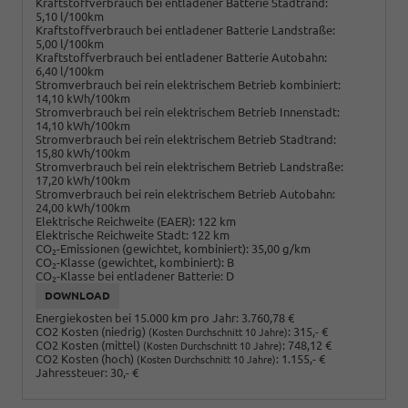
Kraftstoffverbrauch bei entladener Batterie Stadtrand:
5,10 l/100km
Kraftstoffverbrauch bei entladener Batterie Landstraße:
5,00 l/100km
Kraftstoffverbrauch bei entladener Batterie Autobahn:
6,40 l/100km
Stromverbrauch bei rein elektrischem Betrieb kombiniert:
14,10 kWh/100km
Stromverbrauch bei rein elektrischem Betrieb Innenstadt:
14,10 kWh/100km
Stromverbrauch bei rein elektrischem Betrieb Stadtrand:
15,80 kWh/100km
Stromverbrauch bei rein elektrischem Betrieb Landstraße:
17,20 kWh/100km
Stromverbrauch bei rein elektrischem Betrieb Autobahn:
24,00 kWh/100km
Elektrische Reichweite (EAER):
122 km
Elektrische Reichweite Stadt:
122 km
CO
-Emissionen (gewichtet, kombiniert):
35,00 g/km
2
CO
-Klasse (gewichtet, kombiniert):
B
2
CO
-Klasse bei entladener Batterie:
D
2
DOWNLOAD
Energiekosten bei 15.000 km pro Jahr:
3.760,78 €
CO2 Kosten (niedrig)
:
315,- €
(Kosten Durchschnitt 10 Jahre)
CO2 Kosten (mittel)
:
748,12 €
(Kosten Durchschnitt 10 Jahre)
CO2 Kosten (hoch)
:
1.155,- €
(Kosten Durchschnitt 10 Jahre)
Jahressteuer:
30,- €