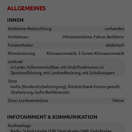
ALLGEMEINES
INNEN
Ambiente-Beleuchtung
vorhanden
Armlehnen
Mittelarmlehne, Fahrer, Beifahrer
Fensterheber
elektrisch
Klimatisierung
Klimaautomatik, 3-Zonen-Klimaautomatik
Lenkrad
in Leder, höhenverstellbar, mit Multifunktionen, in
Sportausführung, mit Lenkradheizung, mit Schaltwippen
Sitze
Isofix (Kindersitzbefestigung), Rücksitzbank hinten geteilt,
Sitzheizung, Isofix Beifahrersitz
Sitze: Lordosenstütze
Fahrer
INFOTAINMENT & KOMMUNIKATION
Audioanlage
Radio, Schnittstelle USB, Digitalradio DAB, Farbdisplay,