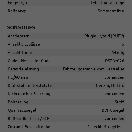
Felgentyp
Leichtmetallfelge
Reifentyp
Sommerreifen
SONSTIGES
Antriebsart
Plugin-Hybrid (PHEV)
Anzahl Sitzplätze
5
Anzahl Türen
5-türig
Codes: Hersteller-Code
PS7DYC26
Garantieleistung
Fahrzeuggarantie vom Hersteller
HU/AU neu
vorhanden
Kraftstoff: unterstützte
Benzin, Elektro
Nichtraucher-Fahrzeug
vorhanden
Polsterung
Stoff
Qualitätssiegel
BVFK-Siegel
Rußpartikelfilter / SCR
vorhanden
Zustand, Beschaffenheit
Scheckheftgepflegt