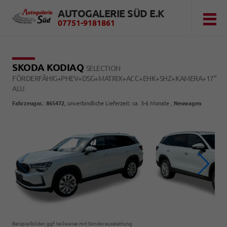
AUTOGALERIE SÜD E.K
07751-9181861
SKODA KODIAQ
SELECTION
FÖRDERFÄHIG+PHEV+DSG+MATRIX+ACC+EHK+SHZ+KAMERA+17"
ALU
Fahrzeugnr.
:
865472
, unverbindliche Lieferzeit: ca. 3-6 Monate ,
Neuwagen
Beispielbilder, ggf. teilweise mit Sonderausstattung