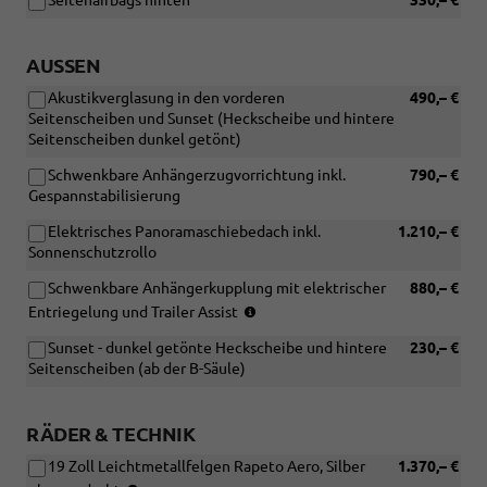
Seitenairbags hinten
330,– €
Navigationssystem
mit
12,9
AUSSEN
Zoll
Farb-
Akustikverglasung in den vorderen
490,– €
Touchscreen
Seitenscheiben und Sunset (Heckscheibe und hintere
und
Seitenscheiben dunkel getönt)
Sprachsteuerung
oder
Schwenkbare Anhängerzugvorrichtung inkl.
790,– €
[PTD]
Gespannstabilisierung
Technologie-
Paket
Elektrisches Panoramaschiebedach inkl.
1.210,– €
Plus)
Sonnenschutzrollo
Schwenkbare Anhängerkupplung mit elektrischer
880,– €
(Nur
Entriegelung und Trailer Assist
in
Sunset - dunkel getönte Heckscheibe und hintere
230,– €
Verbindung
Seitenscheiben (ab der B-Säule)
mit:
[PAC]
Assisted
RÄDER & TECHNIK
Drive
Plus-
19 Zoll Leichtmetallfelgen Rapeto Aero, Silber
1.370,– €
Paket)