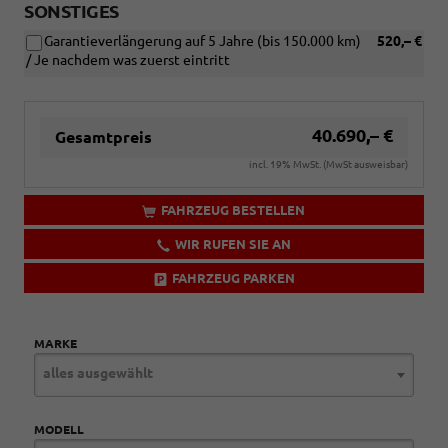
SONSTIGES
Garantieverlängerung auf 5 Jahre (bis 150.000 km)
520,– €
/ Je nachdem was zuerst eintritt
40.690,– €
Gesamtpreis
incl. 19% MwSt. (MwSt ausweisbar)
FAHRZEUG BESTELLEN
WIR RUFEN SIE AN
FAHRZEUG PARKEN
MARKE
alles ausgewählt
MODELL