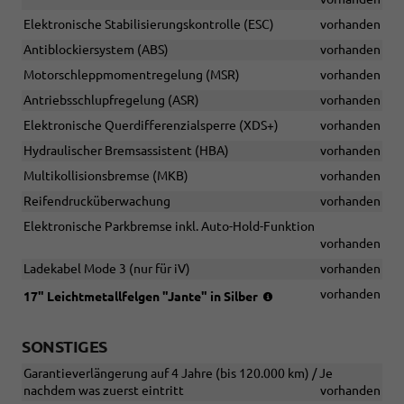
Elektronische Stabilisierungskontrolle (ESC)
vorhanden
Antiblockiersystem (ABS)
vorhanden
Motorschleppmomentregelung (MSR)
vorhanden
Antriebsschlupfregelung (ASR)
vorhanden
Elektronische Querdifferenzialsperre (XDS+)
vorhanden
Hydraulischer Bremsassistent (HBA)
vorhanden
Multikollisionsbremse (MKB)
vorhanden
Reifendrucküberwachung
vorhanden
Elektronische Parkbremse inkl. Auto-Hold-Funktion
vorhanden
Ladekabel Mode 3 (nur für iV)
vorhanden
(Bereifung
vorhanden
17" Leichtmetallfelgen "Jante" in Silber
215/65
R17)
SONSTIGES
Garantieverlängerung auf 4 Jahre (bis 120.000 km) / Je
nachdem was zuerst eintritt
vorhanden