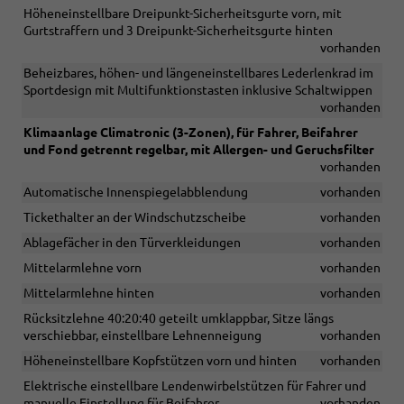
Höheneinstellbare Dreipunkt-Sicherheitsgurte vorn, mit
Gurtstraffern und 3 Dreipunkt-Sicherheitsgurte hinten
vorhanden
Beheizbares, höhen- und längeneinstellbares Lederlenkrad im
Sportdesign mit Multifunktionstasten inklusive Schaltwippen
vorhanden
Klimaanlage Climatronic (3-Zonen), für Fahrer, Beifahrer
und Fond getrennt regelbar, mit Allergen- und Geruchsfilter
vorhanden
Automatische Innenspiegelabblendung
vorhanden
Tickethalter an der Windschutzscheibe
vorhanden
Ablagefächer in den Türverkleidungen
vorhanden
Mittelarmlehne vorn
vorhanden
Mittelarmlehne hinten
vorhanden
Rücksitzlehne 40:20:40 geteilt umklappbar, Sitze längs
verschiebbar, einstellbare Lehnenneigung
vorhanden
Höheneinstellbare Kopfstützen vorn und hinten
vorhanden
Elektrische einstellbare Lendenwirbelstützen für Fahrer und
manuelle Einstellung für Beifahrer
vorhanden