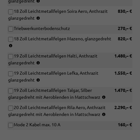
(Bereifung
glanzgedreht
235/50
18 Zoll Leichtmetallfelgen Soira Aero, Anthrazit
830,– €
R19)
(Bereifung
glanzgedreht
235/55
Triebwerkunterbodenschutz
270,– €
R18)
18 Zoll Leichtmetallfelgen Mazeno, glanzgedreht
820,– €
(Bereifung
235/55
19 Zoll Leichtmetallfelgen Halti, Anthrazit
1.480,– €
R18)
(Bereifung
glanzgedreht
235/50
19 Zoll Leichtmetallfelgen Lefka, Anthrazit
1.550,– €
R19)
(Bereifung
glanzgedreht
235/50
19 Zoll Leichtmetallfelgen Talgar, Silber
1.470,– €
R19)
(Bereifung
glanzgedreht mit Aeroblenden in Mattschwarz
235/50
20 Zoll Leichtmetallfelgen Rila Aero, Anthrazit
2.290,– €
R19)
(Bereifung
glanzgedreht mit Aeroblenden in Mattschwarz
235/45
Mode 2 Kabel max. 10 A
160,– €
R20)