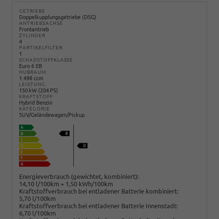
GETRIEBE
Doppelkupplungsgetriebe (DSG)
ANTRIEBSACHSE
Frontantrieb
ZYLINDER
4
PARTIKELFILTER
1
SCHADSTOFFKLASSE
Euro 6 EB
HUBRAUM
1.498 ccm
LEISTUNG
150 kW (204 PS)
KRAFTSTOFF
Hybrid Benzin
KATEGORIE
SUV/Geländewagen/Pickup
Energieverbrauch (gewichtet, kombiniert):
14,10 l/100km + 1,50 kWh/100km
Kraftstoffverbrauch bei entladener Batterie kombiniert:
5,70 l/100km
Kraftstoffverbrauch bei entladener Batterie Innenstadt:
6,70 l/100km