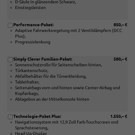
D-Säule in glänzendem Schwarz,
oder
Einstiegsleisten
[PI3]
Design
Selection
Performance-Paket:
850,– €
"Suite"
Adaptive Fahrwerksregelung mit 2 Ventildämpfern (DCC
in
Plus),
Cognac)
Progressivlenkung
Simply Clever Familien-Paket:
580,– €
Sonnenschutzrollo für Seitenscheiben hinten,
Türkantenschutz,
Abfallbehälter für die Türverkleidung,
Tablethalter,
Seitenairbags vorn und hinten sowie Center-Airbag und
Kopfairbags,
Ablagebox an der Mittelkonsole hinten
Technologie-Paket Plus:
1.550,– €
Navigationssystem mit 12,9 Zoll Farb-Touchscreen und
Sprachsteuerung,
Head-Up-Display