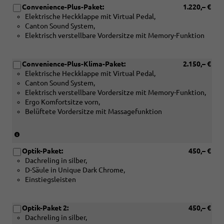
Convenience-Plus-Paket:
1.220,– €
Elektrische Heckklappe mit Virtual Pedal,
Canton Sound System,
Elektrisch verstellbare Vordersitze mit Memory-Funktion
Convenience-Plus-Klima-Paket:
2.150,– €
Elektrische Heckklappe mit Virtual Pedal,
Canton Sound System,
Elektrisch verstellbare Vordersitze mit Memory-Funktion,
Ergo Komfortsitze vorn,
Belüftete Vordersitze mit Massagefunktion
(Nur
in
Optik-Paket:
450,– €
Verbindung
Dachreling in silber,
mit:
D-Säule in Unique Dark Chrome,
[PI2]
Einstiegsleisten
Design
Selection
"Suite"
Optik-Paket 2:
450,– €
in
Dachreling in silber,
Schwarz