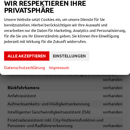
WIR RESPEKTIEREN IHRE
SICHERHEIT & ASSISTENZ
PRIVATSPHÄRE
Fahrer- und abschaltbarer Beifahrerairbag
vorhanden
Unsere Website setzt Cookies ein, um unsere Dienste für Sie
Kopfairbags vorn und hinten, Seitenairbags und Center-Airbag
bereitzustellen. Hierbei berücksichtigen wir Ihre Auswahl und
vorn
vorhanden
verarbeiten nur die Daten für Marketing, Analytics und Personalisierung,
für die Sie uns Ihr Einverständnis geben. Sie können Ihre Einwilligung
Isofix-Verankerung auf dem Beifahrersitz und den äußeren
jederzeit mit Wirkung für die Zukunft widerrufen.
Rücksitzen, inkl. Top-Tether
vorhanden
Regensensor und Fahrlichtassistent (Easy Light Assist)
ALLE AKZEPTIEREN
EINSTELLUNGEN
vorhanden
Verkehrszeichenerkennung
vorhanden
Datenschutzerklärung
Impressum
Parksensoren vorn und hinten mit Rangierbremsfunktion
vorhanden
Rückfahrkamera
vorhanden
Anfahrassistent
vorhanden
Aufmerksamkeits- und Müdigkeitserkennung
vorhanden
Intelligenter Geschwindigkeitsassistent (ISA)
vorhanden
Frontradarassistent inkl. City-Notbremsfunktion und
Personen- und Radfahrererkennung
vorhanden