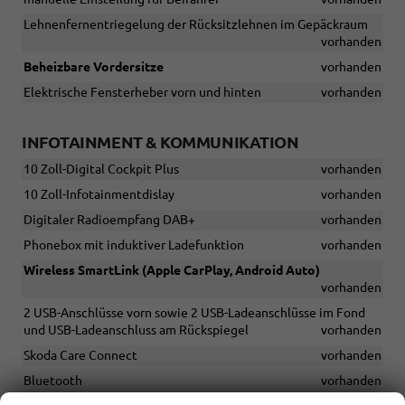
Lehnenfernentriegelung der Rücksitzlehnen im Gepäckraum
vorhanden
Beheizbare Vordersitze
vorhanden
Elektrische Fensterheber vorn und hinten
vorhanden
INFOTAINMENT & KOMMUNIKATION
10 Zoll-Digital Cockpit Plus
vorhanden
10 Zoll-Infotainmentdislay
vorhanden
Digitaler Radioempfang DAB+
vorhanden
Phonebox mit induktiver Ladefunktion
vorhanden
Wireless SmartLink (Apple CarPlay, Android Auto)
vorhanden
2 USB-Anschlüsse vorn sowie 2 USB-Ladeanschlüsse im Fond
und USB-Ladeanschluss am Rückspiegel
vorhanden
Skoda Care Connect
vorhanden
Bluetooth
vorhanden