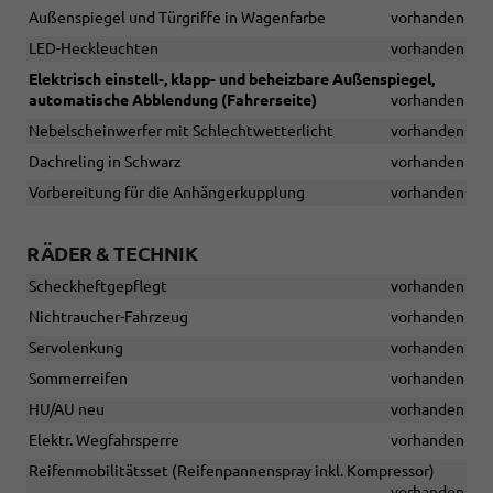
Außenspiegel und Türgriffe in Wagenfarbe
vorhanden
LED-Heckleuchten
vorhanden
Elektrisch einstell-, klapp- und beheizbare Außenspiegel,
automatische Abblendung (Fahrerseite)
vorhanden
Nebelscheinwerfer mit Schlechtwetterlicht
vorhanden
Dachreling in Schwarz
vorhanden
Vorbereitung für die Anhängerkupplung
vorhanden
RÄDER & TECHNIK
Scheckheftgepflegt
vorhanden
Nichtraucher-Fahrzeug
vorhanden
Servolenkung
vorhanden
Sommerreifen
vorhanden
HU/AU neu
vorhanden
Elektr. Wegfahrsperre
vorhanden
Reifenmobilitätsset (Reifenpannenspray inkl. Kompressor)
vorhanden