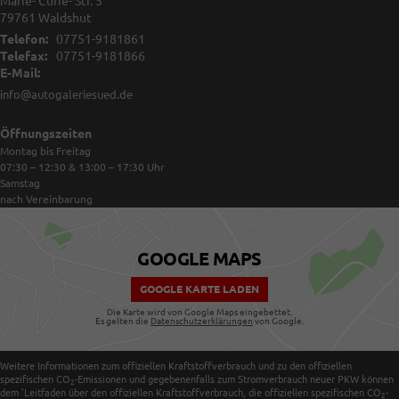
Marie- Curie- Str. 5
79761
Waldshut
Telefon:
07751-9181861
Telefax:
07751-9181866
E-Mail:
info@autogaleriesued.de
Öffnungszeiten
Montag bis Freitag
07:30 – 12:30 & 13:00 – 17:30
Uhr
Samstag
nach Vereinbarung
GOOGLE MAPS
GOOGLE KARTE LADEN
Die Karte wird von Google Maps eingebettet.
Es gelten die
Datenschutzerklärungen
von Google.
Weitere Informationen zum offiziellen Kraftstoffverbrauch und zu den offiziellen
spezifischen CO
-Emissionen und gegebenenfalls zum Stromverbrauch neuer PKW können
2
dem 'Leitfaden über den offiziellen Kraftstoffverbrauch, die offiziellen spezifischen CO
-
2