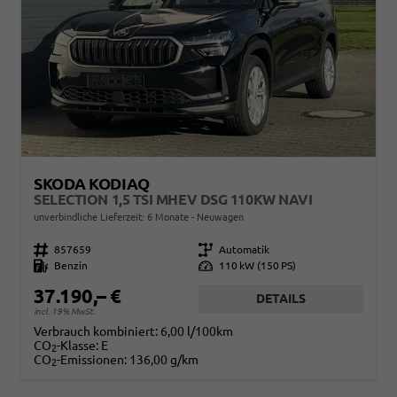
SKODA KODIAQ
SELECTION 1,5 TSI MHEV DSG 110KW NAVI
unverbindliche Lieferzeit:
6 Monate
Neuwagen
Fahrzeugnr.
857659
Getriebe
Automatik
Kraftstoff
Benzin
Leistung
110 kW (150 PS)
37.190,– €
DETAILS
incl. 19% MwSt.
Verbrauch kombiniert:
6,00 l/100km
CO
-Klasse:
E
2
CO
-Emissionen:
136,00 g/km
2