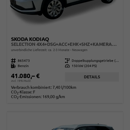
SKODA KODIAQ
SELECTION 4X4+DSG+ACC+EHK+SHZ+KAMERA+17" ALU
unverbindliche Lieferzeit: ca. 2-3 Monate
Neuwagen
Fahrzeugnr.
865473
Getriebe
Doppelkupplungsgetriebe (DSG)
Kraftstoff
Benzin
Leistung
150 kW (204 PS)
41.080,– €
DETAILS
incl. 19% MwSt.
Verbrauch kombiniert:
7,40 l/100km
CO
-Klasse:
F
2
CO
-Emissionen:
169,00 g/km
2