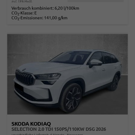
incl. 19% MwSt.
Verbrauch kombiniert:
6,20 l/100km
CO
-Klasse:
E
2
CO
-Emissionen:
141,00 g/km
2
SKODA KODIAQ
SELECTION 2.0 TDI 150PS/110KW DSG 2026
unverbindliche Lieferzeit:
4 Monate
Neuwagen