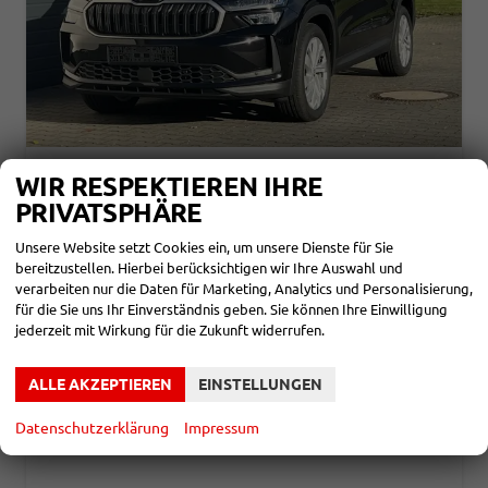
SKODA KODIAQ
WIR RESPEKTIEREN IHRE
SELECTION 2,0 TDI DSG 110KW NAVI
PRIVATSPHÄRE
unverbindliche Lieferzeit:
6 Monate
Neuwagen
Unsere Website setzt Cookies ein, um unsere Dienste für Sie
Fahrzeugnr.
857660
Getriebe
Automatik
bereitzustellen. Hierbei berücksichtigen wir Ihre Auswahl und
Kraftstoff
Diesel
Leistung
110 kW (150 PS)
verarbeiten nur die Daten für Marketing, Analytics und Personalisierung,
für die Sie uns Ihr Einverständnis geben. Sie können Ihre Einwilligung
38.780,– €
DETAILS
jederzeit mit Wirkung für die Zukunft widerrufen.
incl. 19% MwSt.
Verbrauch kombiniert:
5,30 l/100km
CO
-Klasse:
E
ALLE AKZEPTIEREN
EINSTELLUNGEN
2
CO
-Emissionen:
139,00 g/km
2
Datenschutzerklärung
Impressum