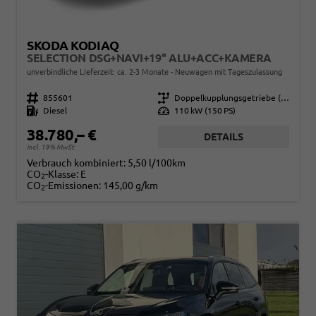
SKODA KODIAQ
SELECTION DSG+NAVI+19'' ALU+ACC+KAMERA
unverbindliche Lieferzeit: ca. 2-3 Monate
Neuwagen mit Tageszulassung
Fahrzeugnr.
855601
Getriebe
Doppelkupplungsgetriebe (DSG)
Kraftstoff
Diesel
Leistung
110 kW (150 PS)
38.780,– €
DETAILS
incl. 19% MwSt.
Verbrauch kombiniert:
5,50 l/100km
CO
-Klasse:
E
2
CO
-Emissionen:
145,00 g/km
2