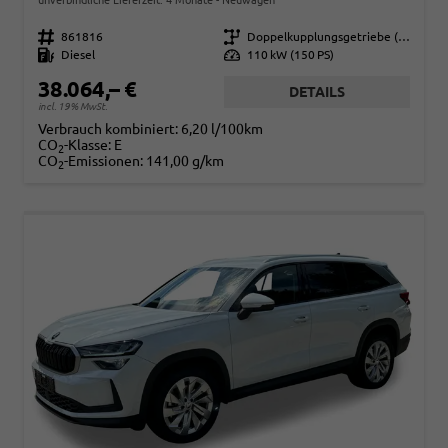
Fahrzeugnr.
861816
Getriebe
Doppelkupplungsgetriebe (DSG)
Kraftstoff
Diesel
Leistung
110 kW (150 PS)
38.064,– €
DETAILS
incl. 19% MwSt.
Verbrauch kombiniert:
6,20 l/100km
CO
-Klasse:
E
2
CO
-Emissionen:
141,00 g/km
2