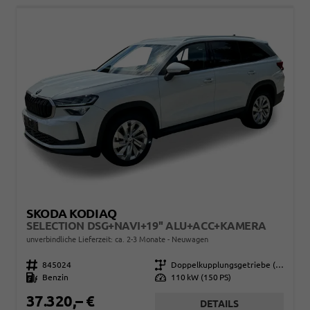
SKODA KODIAQ
SELECTION DSG+NAVI+19'' ALU+ACC+KAMERA
unverbindliche Lieferzeit: ca. 2-3 Monate
Neuwagen
Fahrzeugnr.
845024
Getriebe
Doppelkupplungsgetriebe (DSG)
Kraftstoff
Benzin
Leistung
110 kW (150 PS)
37.320,– €
DETAILS