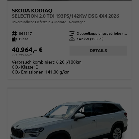
SKODA KODIAQ
SELECTION 2.0 TDI 193PS/142KW DSG 4X4 2026
unverbindliche Lieferzeit:
4 Monate
Neuwagen
Fahrzeugnr.
861817
Getriebe
Doppelkupplungsgetriebe (DSG)
Kraftstoff
Diesel
Leistung
142 kW (193 PS)
40.964,– €
DETAILS
incl. 19% MwSt.
Verbrauch kombiniert:
6,20 l/100km
CO
-Klasse:
E
2
CO
-Emissionen:
141,00 g/km
2