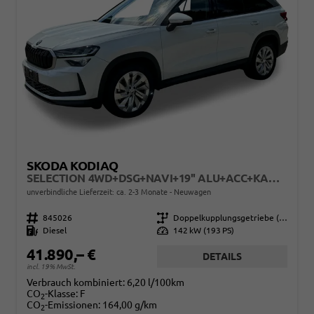
SKODA KODIAQ
SELECTION 4WD+DSG+NAVI+19'' ALU+ACC+KAMERA
unverbindliche Lieferzeit: ca. 2-3 Monate
Neuwagen
Fahrzeugnr.
845026
Getriebe
Doppelkupplungsgetriebe (DSG)
Kraftstoff
Diesel
Leistung
142 kW (193 PS)
41.890,– €
DETAILS
incl. 19% MwSt.
Verbrauch kombiniert:
6,20 l/100km
CO
-Klasse:
F
2
CO
-Emissionen:
164,00 g/km
2