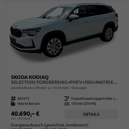
SKODA KODIAQ
SELECTION FÖRDERFÄHIG+PHEV+DSG+MATRIX+ACC+EHK+SHZ+KAMERA+17" ALU
unverbindliche Lieferzeit: ca. 3-6 Monate
Neuwagen
Fahrzeugnr.
865472
Getriebe
Doppelkupplungsgetriebe (DSG)
Kraftstoff
Hybrid Benzin
Leistung
150 kW (204 PS)
40.690,– €
DETAILS
incl. 19% MwSt.
Energieverbrauch (gewichtet, kombiniert):