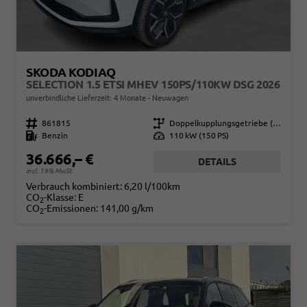
SKODA KODIAQ
SELECTION 1.5 ETSI MHEV 150PS/110KW DSG 2026
unverbindliche Lieferzeit:
4 Monate
Neuwagen
Fahrzeugnr.
861815
Getriebe
Doppelkupplungsgetriebe (DSG)
Kraftstoff
Benzin
Leistung
110 kW (150 PS)
36.666,– €
DETAILS
incl. 19% MwSt.
Verbrauch kombiniert:
6,20 l/100km
CO
-Klasse:
E
2
CO
-Emissionen:
141,00 g/km
2