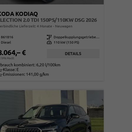
KODA KODIAQ
LECTION 2.0 TDI 150PS/110KW DSG 2026
erbindliche Lieferzeit:
4 Monate
Neuwagen
861816
Getriebe
Doppelkupplungsgetriebe (DSG)
Diesel
Leistung
110 kW (150 PS)
8.064,– €
DETAILS
. 19% MwSt.
rbrauch kombiniert:
6,20 l/100km
-Klasse:
E
2
-Emissionen:
141,00 g/km
2