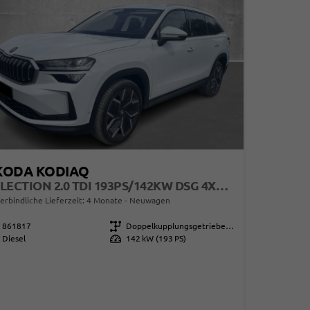
KODA KODIAQ
SELECTION 2.0 TDI 193PS/142KW DSG 4X4 2026
erbindliche Lieferzeit:
4 Monate
Neuwagen
861817
Getriebe
Doppelkupplungsgetriebe (DSG)
Diesel
Leistung
142 kW (193 PS)