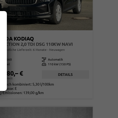
KODA KODIAQ
LECTION 2,0 TDI DSG 110KW NAVI
erbindliche Lieferzeit:
6 Monate
Neuwagen
857660
Getriebe
Automatik
Diesel
Leistung
110 kW (150 PS)
8.780,– €
DETAILS
. 19% MwSt.
rbrauch kombiniert:
5,30 l/100km
-Klasse:
E
2
-Emissionen:
139,00 g/km
2