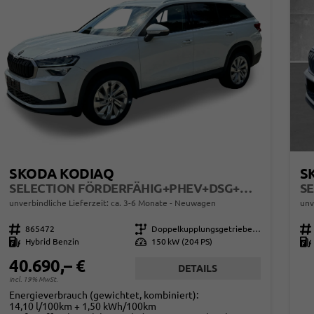
SKODA KODIAQ
S
SELECTION FÖRDERFÄHIG+PHEV+DSG+MATRIX+ACC+EHK+SHZ+KAMERA+17" ALU
unverbindliche Lieferzeit: ca. 3-6 Monate
Neuwagen
unv
Fahrzeugnr.
865472
Getriebe
Doppelkupplungsgetriebe (DSG)
Fahrzeugnr.
Kraftstoff
Hybrid Benzin
Leistung
150 kW (204 PS)
Kraftstoff
40.690,– €
DETAILS
incl. 19% MwSt.
Energieverbrauch (gewichtet, kombiniert):
14,10 l/100km + 1,50 kWh/100km