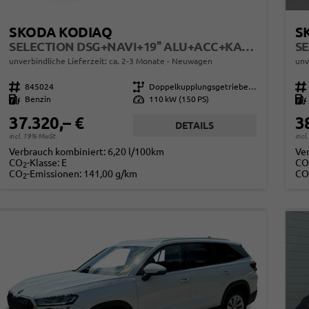
SKODA KODIAQ
S
SELECTION DSG+NAVI+19'' ALU+ACC+KAMERA
SE
unverbindliche Lieferzeit: ca. 2-3 Monate
Neuwagen
unv
Fahrzeugnr.
845024
Getriebe
Doppelkupplungsgetriebe (DSG)
Fahrzeugnr.
Kraftstoff
Benzin
Leistung
110 kW (150 PS)
Kraftstoff
37.320,– €
3
DETAILS
incl. 19% MwSt.
incl
Verbrauch kombiniert:
6,20 l/100km
Ve
CO
-Klasse:
E
CO
2
CO
-Emissionen:
141,00 g/km
CO
2