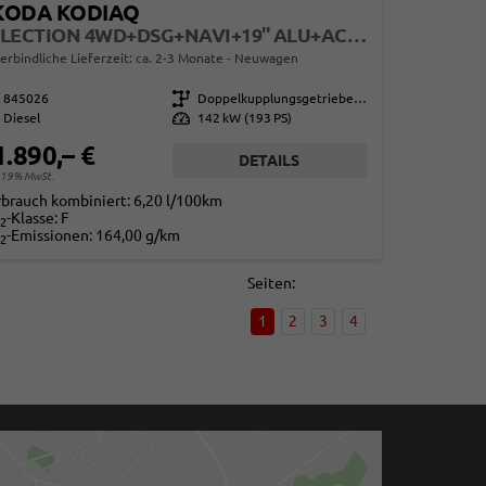
KODA KODIAQ
SELECTION 4WD+DSG+NAVI+19'' ALU+ACC+KAMERA
erbindliche Lieferzeit: ca. 2-3 Monate
Neuwagen
845026
Getriebe
Doppelkupplungsgetriebe (DSG)
Diesel
Leistung
142 kW (193 PS)
1.890,– €
DETAILS
. 19% MwSt.
rbrauch kombiniert:
6,20 l/100km
-Klasse:
F
2
-Emissionen:
164,00 g/km
2
Seiten:
1
2
3
4