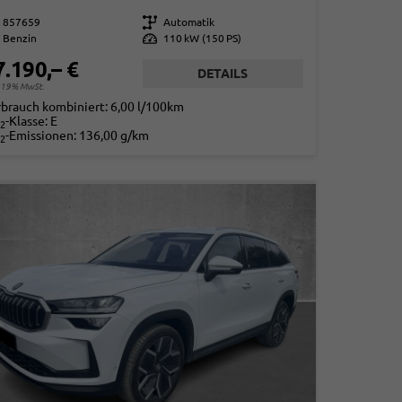
857659
Getriebe
Automatik
Benzin
Leistung
110 kW (150 PS)
7.190,– €
DETAILS
. 19% MwSt.
rbrauch kombiniert:
6,00 l/100km
-Klasse:
E
2
-Emissionen:
136,00 g/km
2