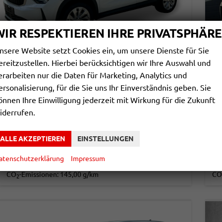
WIR RESPEKTIEREN IHRE PRIVATSPHÄRE
nsere Website setzt Cookies ein, um unsere Dienste für Sie
ereitzustellen. Hierbei berücksichtigen wir Ihre Auswahl und
SKODA KODIAQ
S
erarbeiten nur die Daten für Marketing, Analytics und
SELECTION DSG+NAVI+19'' ALU+ACC+KAMERA
SE
ersonalisierung, für die Sie uns Ihr Einverständnis geben. Sie
unverbindliche Lieferzeit: ca. 2-3 Monate
Neuwagen mit Tageszulassung
unv
önnen Ihre Einwilligung jederzeit mit Wirkung für die Zukunft
iderrufen.
Fahrzeugnr.
855601
Getriebe
Doppelkupplungsgetriebe (DSG)
Fahrzeugnr.
Kraftstoff
Diesel
Leistung
110 kW (150 PS)
Kraftstoff
38.780,– €
3
ALLE AKZEPTIEREN
EINSTELLUNGEN
DETAILS
incl. 19% MwSt.
incl
atenschutzerklärung
Impressum
Verbrauch kombiniert:
5,50 l/100km
Ve
CO
-Klasse:
E
CO
2
CO
-Emissionen:
145,00 g/km
CO
2