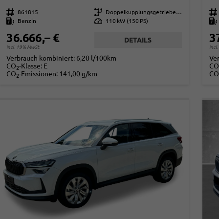
Fahrzeugnr.
861815
Getriebe
Doppelkupplungsgetriebe (DSG)
Fahrzeugnr.
Kraftstoff
Benzin
Leistung
110 kW (150 PS)
Kraftstoff
36.666,– €
3
DETAILS
incl. 19% MwSt.
incl
Verbrauch kombiniert:
6,20 l/100km
Ve
CO
-Klasse:
E
CO
2
CO
-Emissionen:
141,00 g/km
CO
2