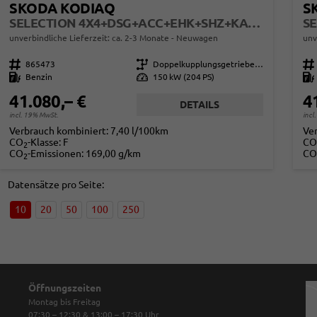
SKODA KODIAQ
S
SELECTION 4X4+DSG+ACC+EHK+SHZ+KAMERA+17" ALU
unverbindliche Lieferzeit: ca. 2-3 Monate
Neuwagen
unv
Fahrzeugnr.
865473
Getriebe
Doppelkupplungsgetriebe (DSG)
Fahrzeugnr.
Kraftstoff
Benzin
Leistung
150 kW (204 PS)
Kraftstoff
41.080,– €
4
DETAILS
incl. 19% MwSt.
incl
Verbrauch kombiniert:
7,40 l/100km
Ve
CO
-Klasse:
F
CO
2
CO
-Emissionen:
169,00 g/km
CO
2
Datensätze pro Seite:
10
20
50
100
250
Öffnungszeiten
Montag bis Freitag
07:30 – 12:30 & 13:00 – 17:30
Uhr