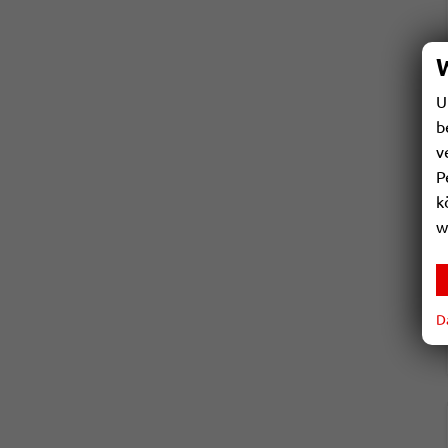
U
b
v
P
k
w
D