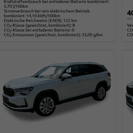
Kraftstoffverbrauch bei entladener Batterie kombiniert:
5,70 l/100km
Stromverbrauch bei rein elektrischem Betrieb
4
kombiniert:
14,10 kWh/100km
incl
Elektrische Reichweite (EAER):
122 km
CO
-Klasse (gewichtet, kombiniert):
B
Ve
2
CO
-Klasse bei entladener Batterie:
D
CO
2
CO
-Emissionen (gewichtet, kombiniert):
35,00 g/km
CO
2