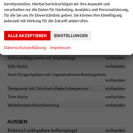
bereitzustellen. Hierbei berücksichtigen wir Ihre Auswahl und
Knieairbag für den Fahrer
vorhanden
verarbeiten nur die Daten für Marketing, Analytics und Personalisierung,
für die Sie uns Ihr Einverständnis geben. Sie können Ihre Einwilligung
Lane Assist
vorhanden
jederzeit mit Wirkung für die Zukunft widerrufen.
Müdigkeitsüberwachung
vorhanden
Notrufservice eCall
vorhanden
ALLE AKZEPTIEREN
EINSTELLUNGEN
Parksensoren, hinten
vorhanden
Datenschutzerklärung
Impressum
Pre-Crash-Schutz
vorhanden
Seitenairbags vorne mit Kopfairbags
vorhanden
Side Assist
vorhanden
Start-Stopp-System mit regenerativem Bremssystem
vorhanden
Tempomat mit Geschwindigkeitsbegrenzer
vorhanden
Turn Assist
vorhanden
Verkehrszeichenerkennung
vorhanden
AUSSEN
Elektrisch anklappbare Außenspiegel
vorhanden