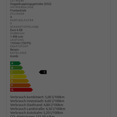
GETRIEBE
Doppelkupplungsgetriebe (DSG)
ANTRIEBSACHSE
Frontantrieb
ZYLINDER
4
PARTIKELFILTER
1
SCHADSTOFFKLASSE
Euro 6 EB
HUBRAUM
1.498 ccm
LEISTUNG
110 kW (150 PS)
KRAFTSTOFF
Benzin
KATEGORIE
Kombi
Verbrauch kombiniert:
5,00 l/100km
Verbrauch Innenstadt:
6,60 l/100km
Verbrauch Stadtrand:
4,80 l/100km
Verbrauch Landstraße:
4,30 l/100km
Verbrauch Autobahn:
5,20 l/100km
CO
-Emissionen:
115,00 g/km