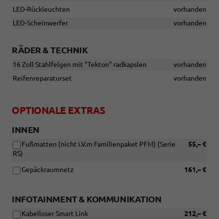
LED-Rückleuchten
vorhanden
LED-Scheinwerfer
vorhanden
RÄDER & TECHNIK
16 Zoll Stahlfelgen mit "Tekton" radkapslen
vorhanden
Reifenreparaturset
vorhanden
OPTIONALE EXTRAS
INNEN
Fußmatten (nicht i.V.m Familienpaket PFM) (Serie
55,– €
RS)
Gepäckraumnetz
161,– €
INFOTAINMENT & KOMMUNIKATION
Kabelloser Smart Link
212,– €