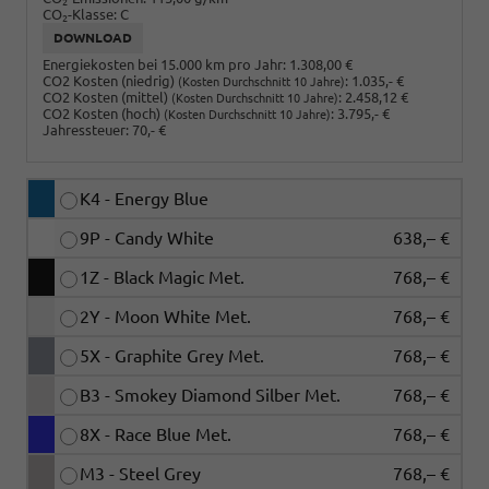
2
CO
-Klasse:
C
2
DOWNLOAD
Energiekosten bei 15.000 km pro Jahr:
1.308,00 €
CO2 Kosten (niedrig)
:
1.035,- €
(Kosten Durchschnitt 10 Jahre)
CO2 Kosten (mittel)
:
2.458,12 €
(Kosten Durchschnitt 10 Jahre)
CO2 Kosten (hoch)
:
3.795,- €
(Kosten Durchschnitt 10 Jahre)
Jahressteuer:
70,- €
K4 - Energy Blue
9P - Candy White
638,– €
1Z - Black Magic Met.
768,– €
2Y - Moon White Met.
768,– €
5X - Graphite Grey Met.
768,– €
B3 - Smokey Diamond Silber Met.
768,– €
8X - Race Blue Met.
768,– €
M3 - Steel Grey
768,– €