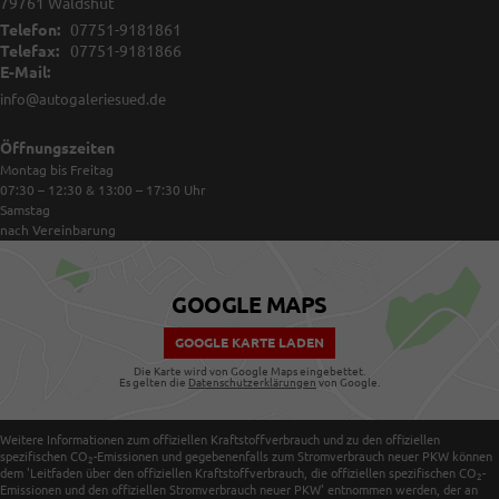
79761
Waldshut
Telefon:
07751-9181861
Telefax:
07751-9181866
E-Mail:
info@autogaleriesued.de
Öffnungszeiten
Montag bis Freitag
07:30 – 12:30 & 13:00 – 17:30
Uhr
Samstag
nach Vereinbarung
GOOGLE MAPS
GOOGLE KARTE LADEN
Die Karte wird von Google Maps eingebettet.
Es gelten die
Datenschutzerklärungen
von Google.
Weitere Informationen zum offiziellen Kraftstoffverbrauch und zu den offiziellen
spezifischen CO
-Emissionen und gegebenenfalls zum Stromverbrauch neuer PKW können
2
dem 'Leitfaden über den offiziellen Kraftstoffverbrauch, die offiziellen spezifischen CO
-
2
Emissionen und den offiziellen Stromverbrauch neuer PKW' entnommen werden, der an