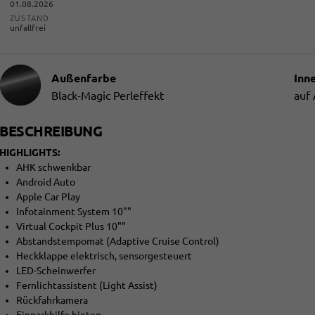
01.08.2026
ZUSTAND
unfallfrei
Außenfarbe
Inn
Black-Magic Perleffekt
auf
BESCHREIBUNG
HIGHLIGHTS:
AHK schwenkbar
Android Auto
Apple Car Play
Infotainment System 10""
Virtual Cockpit Plus 10""
Abstandstempomat (Adaptive Cruise Control)
Heckklappe elektrisch, sensorgesteuert
LED-Scheinwerfer
Fernlichtassistent (Light Assist)
Rückfahrkamera
Einparkhilfe hinten