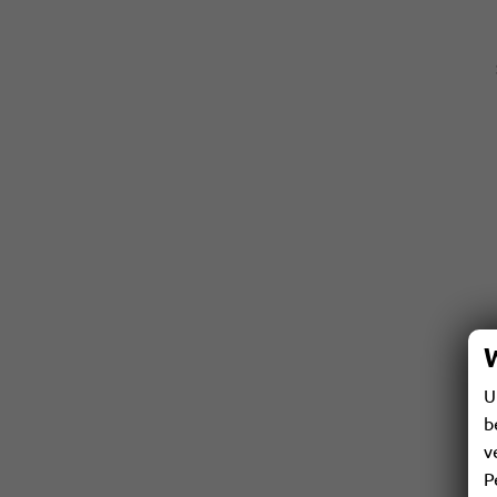
U
b
v
P