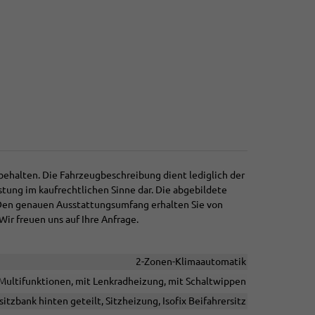
behalten. Die Fahrzeugbeschreibung dient lediglich der
stung im kaufrechtlichen Sinne dar. Die abgebildete
 Den genauen Ausstattungsumfang erhalten Sie von
Wir freuen uns auf Ihre Anfrage.
2-Zonen-Klimaautomatik
t Multifunktionen, mit Lenkradheizung, mit Schaltwippen
itzbank hinten geteilt, Sitzheizung, Isofix Beifahrersitz