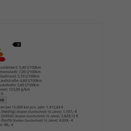
ombiniert:
5,40 l/100km
nnenstadt:
7,00 l/100km
Stadtrand:
5,10 l/100km
Landstraße:
4,60 l/100km
Autobahn:
5,60 l/100km
onen:
123,00 g/km
D
AD
en bei 15.000 km pro Jahr:
1.412,64 €
(niedrig)
:
1.107,- €
(Kosten Durchschnitt 10 Jahre)
 (mittel)
:
2.629,12 €
(Kosten Durchschnitt 10 Jahre)
 (hoch)
:
4.059,- €
(Kosten Durchschnitt 10 Jahre)
r:
88,- €