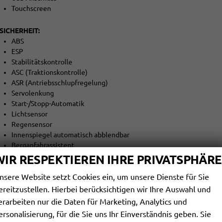
Touchscreen
SICHERHEIT:
ABS
ESP
Stabilitätskontrolle
ASC (Traktionskontrolle)
ASR (Antriebsschlupfregelung)
Servolenkung
Start-/Stopp-Automatik
Lichtsensor
Regensensor
Innenspiegel automatisch abblendbar
Berganfahrassistent
Abstandswarner
WIR RESPEKTIEREN IHRE PRIVATSPHÄRE
Notbremsassistent (F.A.)
nsere Website setzt Cookies ein, um unsere Dienste für Sie
Spurhalteassistent
Totwinkel-Assistent
ereitzustellen. Hierbei berücksichtigen wir Ihre Auswahl und
Spurwechselassistent
erarbeiten nur die Daten für Marketing, Analytics und
Verkehrszeichenerkennung
ersonalisierung, für die Sie uns Ihr Einverständnis geben. Sie
Müdigkeitswarner