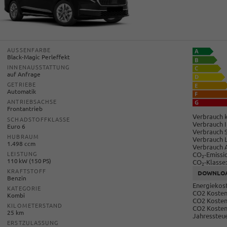
AUSSENFARBE
Black-Magic Perleffekt
INNENAUSSTATTUNG
auf Anfrage
GETRIEBE
Automatik
ANTRIEBSACHSE
Frontantrieb
Verbrauch k
SCHADSTOFFKLASSE
Verbrauch I
Euro 6
Verbrauch 
HUBRAUM
Verbrauch 
1.498 ccm
Verbrauch 
CO
-Emissi
LEISTUNG
2
110 kW (150 PS)
CO
-Klasse:
2
KRAFTSTOFF
DOWNLO
Benzin
Energiekost
KATEGORIE
CO2 Kosten 
Kombi
CO2 Kosten
KILOMETERSTAND
CO2 Kosten
25 km
Jahressteue
ERSTZULASSUNG