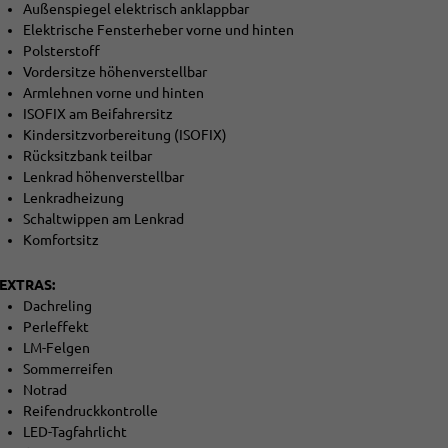
Außenspiegel elektrisch anklappbar
Elektrische Fensterheber vorne und hinten
Polsterstoff
Vordersitze höhenverstellbar
Armlehnen vorne und hinten
ISOFIX am Beifahrersitz
Kindersitzvorbereitung (ISOFIX)
Rücksitzbank teilbar
Lenkrad höhenverstellbar
Lenkradheizung
Schaltwippen am Lenkrad
Komfortsitz
EXTRAS:
Dachreling
Perleffekt
LM-Felgen
Sommerreifen
Notrad
Reifendruckkontrolle
LED-Tagfahrlicht