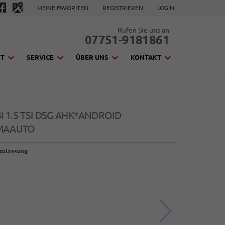
MEINE FAVORITEN
REGISTRIEREN
LOGIN
Rufen Sie uns an
07751-9181861
KT
SERVICE
ÜBER UNS
KONTAKT
 1.5 TSI DSG AHK*ANDROID
IMAAUTO
zulassung